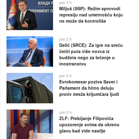
pre 3 h
Miljuš (SSP): Režim sprovodi
represiju nad umetnošću koju
ne može da kontroliše
pre 3 h
Delić (SRCE): Za igre na sreću
četiri puta više novca iz
budžeta nego za lečenje u
inostranstvu
pre 3 h
Evrokomesar poziva Savet i
Parlament da hitno deluju
protiv mreža krijumčara ljudi
pre 3 h
ZLF: Prebijanje Filipovića
upozorenje svima da okrenu
glavu kad vide nasilje