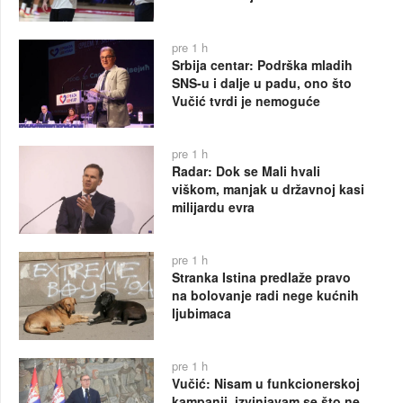
pre 1 h
Srbija centar: Podrška mladih
SNS-u i dalje u padu, ono što
Vučić tvrdi je nemoguće
pre 1 h
Radar: Dok se Mali hvali
viškom, manjak u državnoj kasi
milijardu evra
pre 1 h
Stranka Istina predlaže pravo
na bolovanje radi nege kućnih
ljubimaca
pre 1 h
Vučić: Nisam u funkcionerskoj
kampanji, izvinjavam se što ne