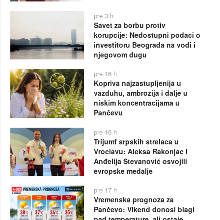
pre 3 h
Savet za borbu protiv
korupcije: Nedostupni podaci o
investitoru Beograda na vodi i
njegovom dugu
pre 16 h
Kopriva najzastupljenija u
vazduhu, ambrozija i dalje u
niskim koncentracijama u
Pančevu
pre 16 h
Trijumf srpskih strelaca u
Vroclavu: Aleksa Rakonjac i
Anđelija Stevanović osvojili
evropske medalje
pre 17 h
Vremenska prognoza za
Pančevo: Vikend donosi blagi
pad temperature, ali ostaje