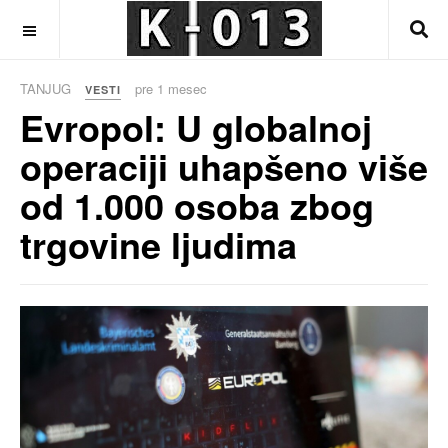
OFF CANVAS
TANJUG
pre 1 mesec
VESTI
Evropol: U globalnoj
operaciji uhapšeno više
od 1.000 osoba zbog
trgovine ljudima