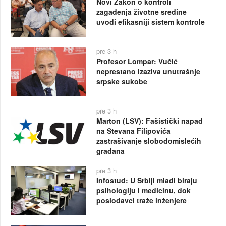
Novi Zakon o kontroli
zagađenja životne sredine
uvodi efikasniji sistem kontrole
pre 3 h
Profesor Lompar: Vučić
neprestano izaziva unutrašnje
srpske sukobe
pre 3 h
Marton (LSV): Fašistički napad
na Stevana Filipovića
zastrašivanje slobodomislećih
građana
pre 3 h
Infostud: U Srbiji mladi biraju
psihologiju i medicinu, dok
poslodavci traže inženjere