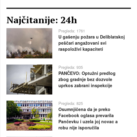
Najčitanije: 24h
Pregleda: 1761
U gašenju požara u Deliblatskoj
peščari angažovani svi
raspoloživi kapaciteti
Pregleda: 935
PANČEVO: Optužni predlog
zbog gradnje bez dozvole
uprkos zabrani inspekcije
Pregleda: 825
Osumnjičena da je preko
Facebook oglasa prevarila
Pančevku i uzela joj novac a
robu nije isporučila