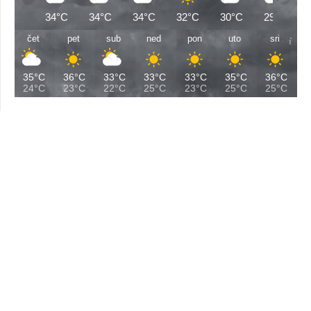
34°C
34°C
34°C
32°C
30°C
29°C
čet
pet
sub
ned
pon
uto
sri
35°C
36°C
33°C
33°C
33°C
35°C
36°C
24°C
23°C
22°C
25°C
23°C
25°C
25°C