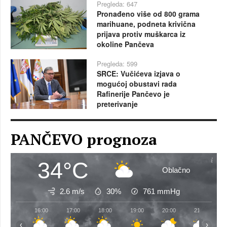
Pregleda: 647
Pronađeno više od 800 grama
marihuane, podneta krivična
prijava protiv muškarca iz
okoline Pančeva
Pregleda: 599
SRCE: Vučićeva izjava o
mogućoj obustavi rada
Rafinerije Pančevo je
preterivanje
PANČEVO prognoza
34°C
Oblačno
2.6 m/s
30%
761
mmHg
16:00
17:00
18:00
19:00
20:00
21:00
‹
›