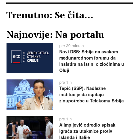
Trenutno: Se čita...
Najnovije: Na portalu
pre 39 minuta
Novi DSS: Srbija na svakom
međunarodnom forumu da
insistira na istini o zločinima u
Oluji
pre 1 h
Tepić (SSP): Nadležne
institucije da ispitaju
zloupotrebe u Telekomu Srbija
pre 1 h
Alimpijević odredio spisak
igrača za utakmice protiv
Islanda i Italije