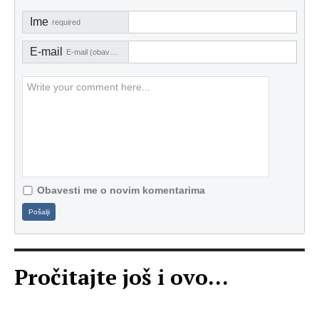
Ime
required
E-mail
E-mail (obavezno)
Obavesti me o novim komentarima
Pošalji
Pročitajte još i ovo...