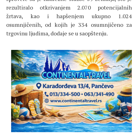
rezultiralo otkrivanjem 2.070 potencijalnih
žrtava, kao i hapšenjem ukupno 1.024
osumnjičenih, od kojih je 334 osumnjičeno za
trgovinu ljudima, dodaje se u saopštenju.