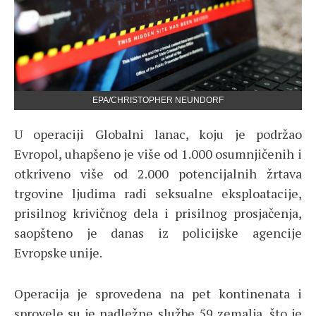
EPA/CHRISTOPHER NEUNDORF
U operaciji Globalni lanac, koju je podržao
Evropol, uhapšeno je više od 1.000 osumnjičenih i
otkriveno više od 2.000 potencijalnih žrtava
trgovine ljudima radi seksualne eksploatacije,
prisilnog krivičnog dela i prisilnog prosjačenja,
saopšteno je danas iz policijske agencije
Evropske unije.
Operacija je sprovedena na pet kontinenata i
sprovele su je nadležne službe 59 zemalja, što je