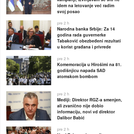
idem na letovanje već radim
svoj posao
pre 2 h
Narodna banka Srbije: Za 14
godina rada guvernerke
Tabaković obezbeđeni rezultati
u korist građana i privrede
pre 2 h
Komemoracija u Hirošimi na 81.
godišnjicu napada SAD
atomskom bombom
pre 2 h
Mediji: Direktor RGZ-a smenjen,
ali zvanično nije dobio
informaciju, novi vd direktor
Dalibor Babić
pre 2 h