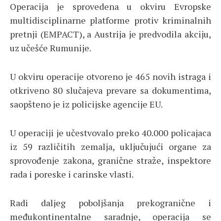
Operacija je sprovedena u okviru Evropske
multidisciplinarne platforme protiv kriminalnih
pretnji (EMPACT), a Austrija je predvodila akciju,
uz učešće Rumunije.
U okviru operacije otvoreno je 465 novih istraga i
otkriveno 80 slučajeva prevare sa dokumentima,
saopšteno je iz policijske agencije EU.
U operaciji je učestvovalo preko 40.000 policajaca
iz 59 različitih zemalja, uključujući organe za
sprovođenje zakona, granične straže, inspektore
rada i poreske i carinske vlasti.
Radi daljeg poboljšanja prekogranične i
međukontinentalne saradnje, operacija se