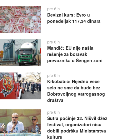
pre 6 h
Devizni kurs: Evro u
ponedeljak 117,34 dinara
pre 6 h
Mandić: EU nije našla
rešenje za boravak
prevoznika u Šengen zoni
pre 6 h
Krkobabić: Nijedno veće
selo ne sme da bude bez
Dobrovoljnog vatrogasnog
društva
pre 6 h
Sutra počinje 32. Nišvil džez
festival, organizatori nisu
dobili podršku Ministarstva
kulture