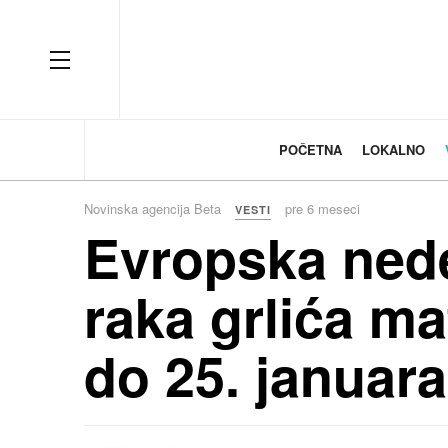
OFF CANVAS
POČETNA
LOKALNO
Novinska agencija Beta
pre 6 meseci
VESTI
Evropska nede
raka grlića ma
do 25. januara