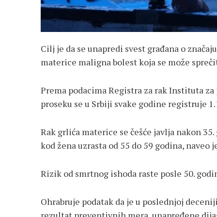
Cilj je da se unapredi svest građana o značaju
materice maligna bolest koja se može sprečiti
Prema podacima Registra za rak Instituta za j
proseku se u Srbiji svake godine registruje 
Rak grlića materice se češće javlja nakon 35. 
kod žena uzrasta od 55 do 59 godina, naveo j
Rizik od smrtnog ishoda raste posle 50. godin
Ohrabruje podatak da je u poslednjoj decenij
rezultat preventivnih mera, unapređene dija