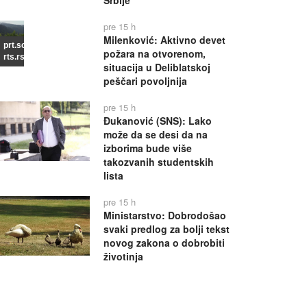
Srbije
pre 15 h
Milenković: Aktivno devet
prt.scr
požara na otvorenom,
rts.rs
situacija u Deliblatskoj
peščari povoljnija
pre 15 h
Đukanović (SNS): Lako
može da se desi da na
izborima bude više
takozvanih studentskih
lista
pre 15 h
Ministarstvo: Dobrodošao
svaki predlog za bolji tekst
novog zakona o dobrobiti
životinja