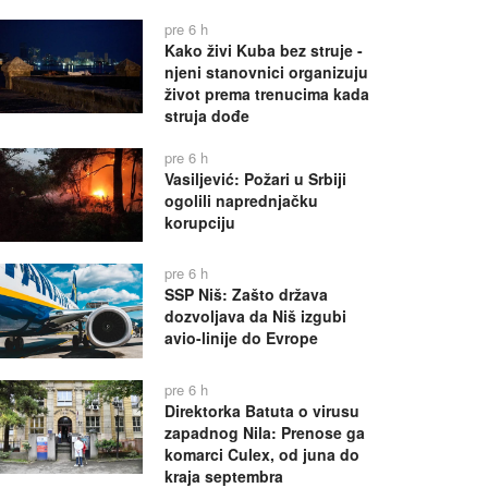
pre 6 h
Kako živi Kuba bez struje -
njeni stanovnici organizuju
život prema trenucima kada
struja dođe
pre 6 h
Vasiljević: Požari u Srbiji
ogolili naprednjačku
korupciju
pre 6 h
SSP Niš: Zašto država
dozvoljava da Niš izgubi
avio-linije do Evrope
pre 6 h
Direktorka Batuta o virusu
zapadnog Nila: Prenose ga
komarci Culex, od juna do
kraja septembra