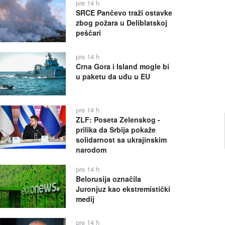
pre 14 h
SRCE Pančevo traži ostavke
zbog požara u Deliblatskoj
peščari
pre 14 h
Crna Gora i Island mogle bi
u paketu da uđu u EU
pre 14 h
ZLF: Poseta Zelenskog -
prilika da Srbija pokaže
solidarnost sa ukrajinskim
narodom
pre 14 h
Belorusija označila
Juronjuz kao ekstremistički
medij
pre 14 h