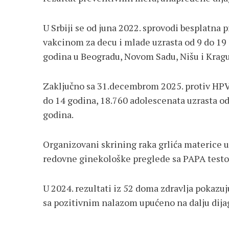
U Srbiji se od juna 2022. sprovodi besplatn
vakcinom za decu i mlade uzrasta od 9 do 19 g
godina u Beogradu, Novom Sadu, Nišu i Kragu
Zaključno sa 31.decembrom 2025. protiv HPV-
do 14 godina, 18.760 adolescenata uzrasta od
godina.
Organizovani skrining raka grlića materice u
redovne ginekološke preglede sa PAPA testo
U 2024. rezultati iz 52 doma zdravlja pokazuj
sa pozitivnim nalazom upućeno na dalju dijag