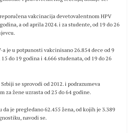
a preporučena vakcinacija devetovalentnom HPV
odina, a od aprila 2024. i za studente, od 19 do 26
jevcu.
a je u potpunosti vakcinisano 26.854 dece od 9
 15 do 19 godina i 4.666 studenata, od 19 do 26
 Srbiji se sprovodi od 2012. i podrazumeva
m za žene uzrasta od 25 do 64 godine.
u da je pregledano 62.455 žena, od kojih je 3.389
nostiku, navodi se.