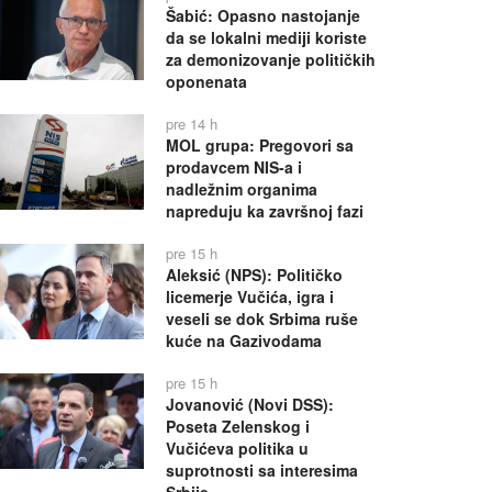
Šabić: Opasno nastojanje
da se lokalni mediji koriste
za demonizovanje političkih
oponenata
pre 14 h
MOL grupa: Pregovori sa
prodavcem NIS-a i
nadležnim organima
napreduju ka završnoj fazi
pre 15 h
Aleksić (NPS): Političko
licemerje Vučića, igra i
veseli se dok Srbima ruše
kuće na Gazivodama
pre 15 h
Jovanović (Novi DSS):
Poseta Zelenskog i
Vučićeva politika u
suprotnosti sa interesima