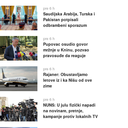
pre 6 h
Saudijska Arabija, Turska i
Pakistan potpisali
odbrambeni sporazum
pre 6 h
Pupovac osudio govor
mržnje u Kninu, pozvao
pravosuđe da reaguje
pre 6 h
Rajaner: Obustavljamo
letove iz i ka Nišu od ove
zime
pre 6 h
NUNS: U julu fizički napadi
na novinare, pretnje,
kampanje protiv lokalnih TV