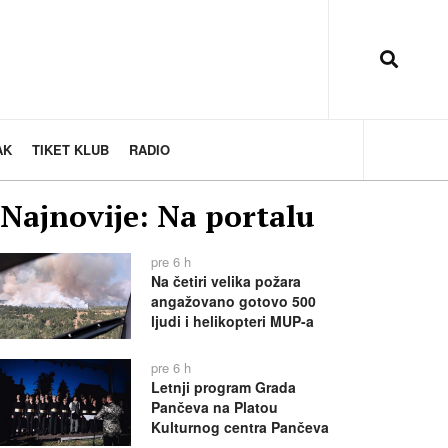
AK
TIKET KLUB
RADIO
Najnovije: Na portalu
pre 6 h
Na četiri velika požara
angažovano gotovo 500
ljudi i helikopteri MUP-a
pre 6 h
Letnji program Grada
Pančeva na Platou
Kulturnog centra Pančeva