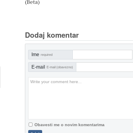
(Beta)
Dodaj komentar
Ime
required
E-mail
E-mail (obavezno)
Obavesti me o novim komentarima