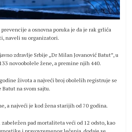
 prevencije a osnovna poruka je da je rak grlića
, naveli su organizatori.
avno zdravlje Srbije „Dr Milan Jovanović Batut”, u
1.133 novoobolele žene, a premine njih 440.
godine života a najveći broj obolelih registruje se
e Batut na svom sajtu.
e, a najveći je kod žena starijih od 70 godina.
i zabeležen pad mortaliteta veći od 12 odsto, kao
gnostike i pravovremenog lečenja, dodaje se.