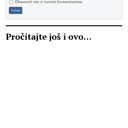
Obavesti me o novim komentarima
Pošalji
Pročitajte još i ovo...