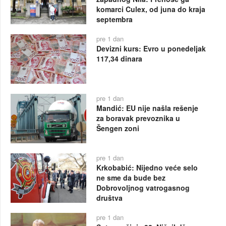
komarci Culex, od juna do kraja
septembra
pre 1 dan
Devizni kurs: Evro u ponedeljak
117,34 dinara
pre 1 dan
Mandić: EU nije našla rešenje
za boravak prevoznika u
Šengen zoni
pre 1 dan
Krkobabić: Nijedno veće selo
ne sme da bude bez
Dobrovoljnog vatrogasnog
društva
pre 1 dan