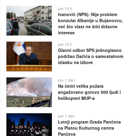
pre 10 h
Ivanović (NPS): Nije problem
konzulat Albanije u Bujanovcu,
već što vlast ne štiti državne
interese
pre 10 h
Glavni odbor SPS jednoglasno
podržao Dačića o samostalnom
izlasku na izbore
pre 1 dan
Na četiri velika požara
angažovano gotovo 500 ljudi i
helikopteri MUP-a
pre 1 dan
Letnji program Grada Pančeva
na Platou Kulturnog centra
Pančeva