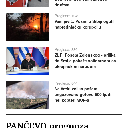
društva
Pregleda: 1049
Vasiljević: Požari u Srbiji ogolili
naprednjačku korupciju
Pregleda: 886
ZLF: Poseta Zelenskog - prilika
da Srbija pokaže solidarnost sa
ukrajinskim narodom
Pregleda: 844
Na četiri velika požara
angažovano gotovo 500 ljudi i
helikopteri MUP-a
PANČEVO prognoza