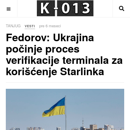
OFF CANVAS
TANJUG
pre 6 meseci
VESTI
Fedorov: Ukrajina
počinje proces
verifikacije terminala za
korišćenje Starlinka