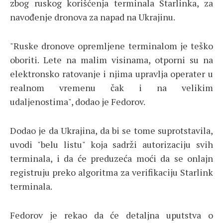
zbog ruskog korišćenja terminala Starlinka, za
navođenje dronova za napad na Ukrajinu.
"Ruske dronove opremljene terminalom je teško
oboriti. Lete na malim visinama, otporni su na
elektronsko ratovanje i njima upravlja operater u
realnom vremenu čak i na velikim
udaljenostima", dodao je Fedorov.
Dodao je da Ukrajina, da bi se tome suprotstavila,
uvodi "belu listu" koja sadrži autorizaciju svih
terminala, i da će preduzeća moći da se onlajn
registruju preko algoritma za verifikaciju Starlink
terminala.
Fedorov je rekao da će detaljna uputstva o