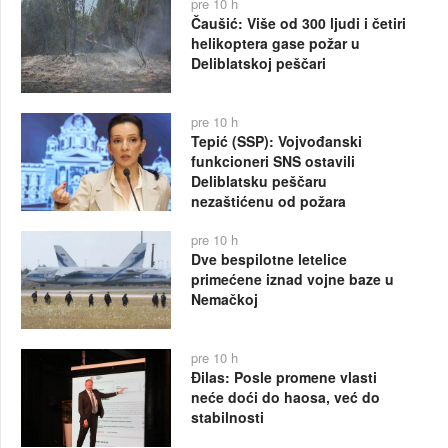
pre 10 h
Čaušić: Više od 300 ljudi i četiri
helikoptera gase požar u
Deliblatskoj peščari
pre 10 h
Tepić (SSP): Vojvođanski
funkcioneri SNS ostavili
Deliblatsku peščaru
nezaštićenu od požara
pre 10 h
Dve bespilotne letelice
primećene iznad vojne baze u
Nemačkoj
pre 10 h
Đilas: Posle promene vlasti
neće doći do haosa, već do
stabilnosti