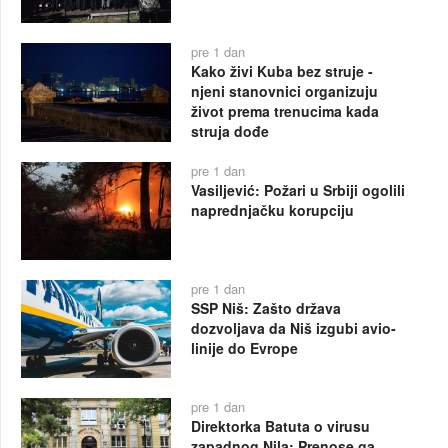
pre 1 dan
Kako živi Kuba bez struje -
njeni stanovnici organizuju
život prema trenucima kada
struja dođe
pre 1 dan
Vasiljević: Požari u Srbiji ogolili
naprednjačku korupciju
pre 1 dan
SSP Niš: Zašto država
dozvoljava da Niš izgubi avio-
linije do Evrope
pre 1 dan
Direktorka Batuta o virusu
zapadnog Nila: Prenose ga