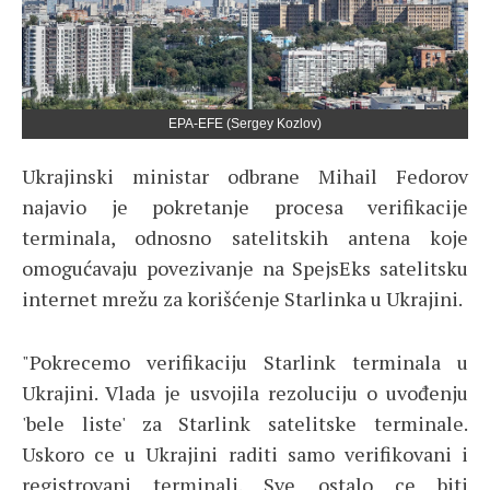
EPA-EFE (Sergey Kozlov)
Ukrajinski ministar odbrane Mihail Fedorov
najavio je pokretanje procesa verifikacije
terminala, odnosno satelitskih antena koje
omogućavaju povezivanje na SpejsEks satelitsku
internet mrežu za korišćenje Starlinka u Ukrajini.
"Pokrecemo verifikaciju Starlink terminala u
Ukrajini. Vlada je usvojila rezoluciju o uvođenju
'bele liste' za Starlink satelitske terminale.
Uskoro ce u Ukrajini raditi samo verifikovani i
registrovani terminali. Sve ostalo ce biti