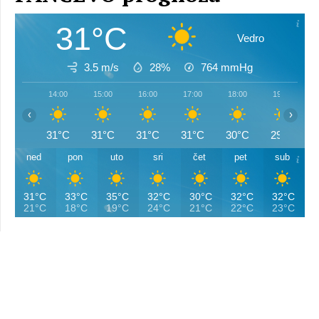
31°C
Vedro
3.5 m/s
28%
764
mmHg
14:00
15:00
16:00
17:00
18:00
19:00
‹
›
31°C
31°C
31°C
31°C
30°C
29°C
ned
pon
uto
sri
čet
pet
sub
31°C
33°C
35°C
32°C
30°C
32°C
32°C
21°C
18°C
19°C
24°C
21°C
22°C
23°C