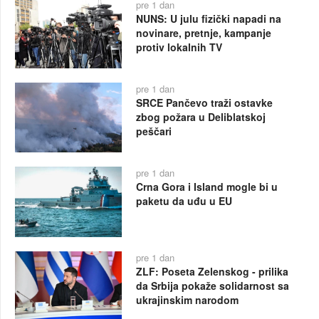
pre 1 dan
NUNS: U julu fizički napadi na
novinare, pretnje, kampanje
protiv lokalnih TV
pre 1 dan
SRCE Pančevo traži ostavke
zbog požara u Deliblatskoj
peščari
pre 1 dan
Crna Gora i Island mogle bi u
paketu da uđu u EU
pre 1 dan
ZLF: Poseta Zelenskog - prilika
da Srbija pokaže solidarnost sa
ukrajinskim narodom