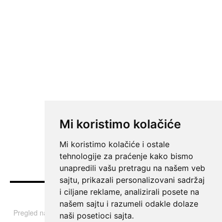
Mi koristimo kolačiće
Mi koristimo kolačiće i ostale
tehnologije za praćenje kako bismo
unapredili vašu pretragu na našem veb
sajtu, prikazali personalizovani sadržaj
i ciljane reklame, analizirali posete na
Vesti
našem sajtu i razumeli odakle dolaze
Pregled najvažnijih informacija i tema iz Srbije, regiona i sveta.
naši posetioci sajta.