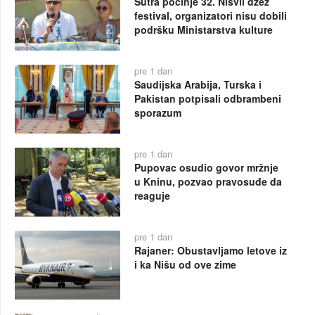
Sutra počinje 32. Nišvil džez
festival, organizatori nisu dobili
podršku Ministarstva kulture
pre 1 dan
Saudijska Arabija, Turska i
Pakistan potpisali odbrambeni
sporazum
pre 1 dan
Pupovac osudio govor mržnje
u Kninu, pozvao pravosuđe da
reaguje
pre 1 dan
Rajaner: Obustavljamo letove iz
i ka Nišu od ove zime