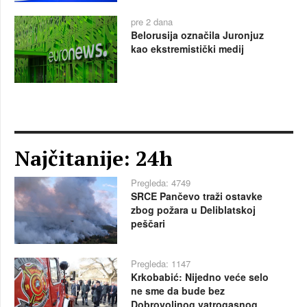
pre 2 dana
Belorusija označila Juronjuz
kao ekstremistički medij
Najčitanije: 24h
Pregleda: 4749
SRCE Pančevo traži ostavke
zbog požara u Deliblatskoj
peščari
Pregleda: 1147
Krkobabić: Nijedno veće selo
ne sme da bude bez
Dobrovoljnog vatrogasnog