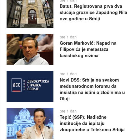
Batut: Registrovana prva dva
slučaja groznice Zapadnog Nila
ove godine u Srbiji
pre 1 dan
Goran Marković: Napad na
Filipovića je metastaza
fašističkog režima
pre 1 dan
Novi DSS: Srbija na svakom
međunarodnom forumu da
insistira na istini o zločinima u
Oluji
pre 1 dan
Tepić (SSP): Nadležne
institucije da ispitaju
zloupotrebe u Telekomu Srbija