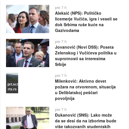
pre 7 h
Aleksić (NPS): Političko
licemerje Vučića, igra i veseli se
dok Srbima ruše kuće na
Gazivodama
pre 7 h
Jovanović (Novi DSS): Poseta
Zelenskog i Vučićeva politika u
suprotnosti sa interesima
Srbije
pre 7 h
Milenković: Aktivno devet
prt.scr
požara na otvorenom, situacija
rts.rs
u Deliblatskoj peščari
povoljnija
pre 7 h
Đukanović (SNS): Lako može
da se desi da na izborima bude
više takozvanih studentskih