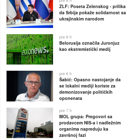
pre 6 h
ZLF: Poseta Zelenskog - prilika
da Srbija pokaže solidarnost sa
ukrajinskim narodom
pre 6 h
Belorusija označila Juronjuz
kao ekstremistički medij
pre 6 h
Šabić: Opasno nastojanje da
se lokalni mediji koriste za
demonizovanje političkih
oponenata
pre 7 h
MOL grupa: Pregovori sa
prodavcem NIS-a i nadležnim
organima napreduju ka
završnoj fazi