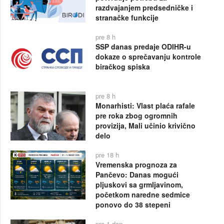
razdvajanjem predsedničke i
stranačke funkcije
pre 8 h
SSP danas predaje ODIHR-u
dokaze o sprečavanju kontrole
biračkog spiska
pre 8 h
Monarhisti: Vlast plaća rafale
pre roka zbog ogromnih
provizija, Mali učinio krivično
delo
pre 18 h
Vremenska prognoza za
Pančevo: Danas mogući
pljuskovi sa grmljavinom,
početkom naredne sedmice
ponovo do 38 stepeni
pre 1 dan