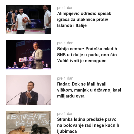
pre 1 dan
Alimpijević odredio spisak
igrača za utakmice protiv
Islanda i Italije
pre 1 dan
Srbija centar: Podrška mladih
SNS-u i dalje u padu, ono što
Vučić tvrdi je nemoguće
pre 1 dan
Radar: Dok se Mali hvali
viškom, manjak u državnoj kasi
milijardu evra
pre 1 dan
Stranka Istina predlaže pravo
na bolovanje radi nege kućnih
ljubimaca