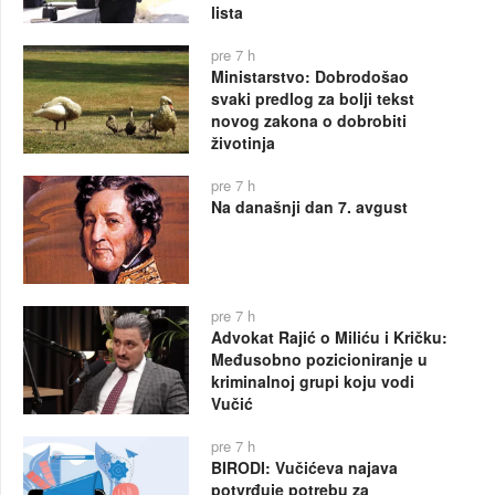
lista
pre 7 h
Ministarstvo: Dobrodošao
svaki predlog za bolji tekst
novog zakona o dobrobiti
životinja
pre 7 h
Na današnji dan 7. avgust
pre 7 h
Advokat Rajić o Miliću i Kričku:
Međusobno pozicioniranje u
kriminalnoj grupi koju vodi
Vučić
pre 7 h
BIRODI: Vučićeva najava
potvrđuje potrebu za