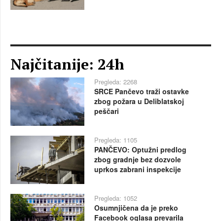
Najčitanije: 24h
Pregleda: 2268
SRCE Pančevo traži ostavke
zbog požara u Deliblatskoj
peščari
Pregleda: 1105
PANČEVO: Optužni predlog
zbog gradnje bez dozvole
uprkos zabrani inspekcije
Pregleda: 1052
Osumnjičena da je preko
Facebook oglasa prevarila