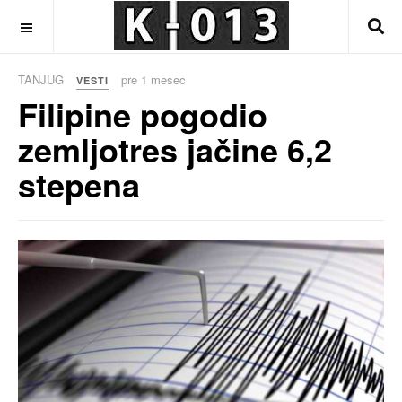
OFF CANVAS
TANJUG
pre 1 mesec
VESTI
Filipine pogodio
zemljotres jačine 6,2
stepena