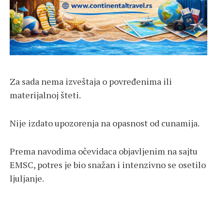
Za sada nema izveštaja o povređenima ili
materijalnoj šteti.
Nije izdato upozorenja na opasnost od cunamija.
Prema navodima očevidaca objavljenim na sajtu
EMSC, potres je bio snažan i intenzivno se osetilo
ljuljanje.