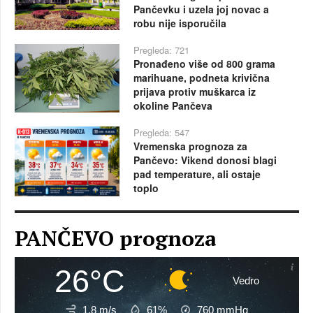
Pančevku i uzela joj novac a
robu nije isporučila
Pregleda: 721
Pronađeno više od 800 grama
marihuane, podneta krivična
prijava protiv muškarca iz
okoline Pančeva
Pregleda: 547
Vremenska prognoza za
Pančevo: Vikend donosi blagi
pad temperature, ali ostaje
toplo
PANČEVO prognoza
26°C
Vedro
1.8 m/s
61%
760
mmHg