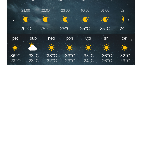
21:00
22:00
23:00
00:00
01:00
02:00
‹
›
26°C
25°C
25°C
25°C
25°C
24°C
pet
sub
ned
pon
uto
sri
čet
36°C
33°C
33°C
33°C
35°C
36°C
32°C
23°C
23°C
22°C
23°C
24°C
26°C
23°C