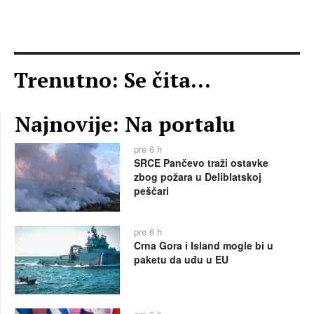
Trenutno: Se čita...
Najnovije: Na portalu
pre 6 h
SRCE Pančevo traži ostavke
zbog požara u Deliblatskoj
peščari
pre 6 h
Crna Gora i Island mogle bi u
paketu da uđu u EU