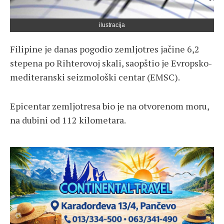
ilustracija
Filipine je danas pogodio zemljotres jačine 6,2
stepena po Rihterovoj skali, saopštio je Evropsko-
mediteranski seizmološki centar (EMSC).
Epicentar zemljotresa bio je na otvorenom moru,
na dubini od 112 kilometara.