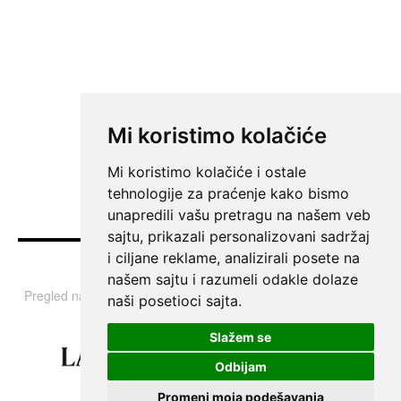
Mi koristimo kolačiće
Mi koristimo kolačiće i ostale
tehnologije za praćenje kako bismo
unapredili vašu pretragu na našem veb
sajtu, prikazali personalizovani sadržaj
i ciljane reklame, analizirali posete na
Vesti
našem sajtu i razumeli odakle dolaze
Pregled najvažnijih informacija i tema iz Srbije, regiona i sveta.
naši posetioci sajta.
Slažem se
Odbijam
Promeni moja podešavanja