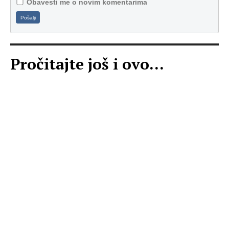
Obavesti me o novim komentarima
Pošalji
Pročitajte još i ovo...