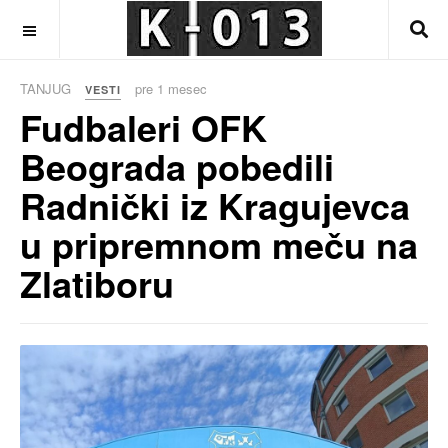
OFF CANVAS
TANJUG
pre 1 mesec
VESTI
Fudbaleri OFK
Beograda pobedili
Radnički iz Kragujevca
u pripremnom meču na
Zlatiboru