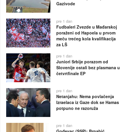
Gazivode
pre 1 dan
Fudbaleri Zvezde u Mađarskoj
poraženi od Hapoela u prvom
meču trećeg kola kvalifikacija
za LŠ
pre 1 dan
Juniori Srbije porazom od
Slovenije ostali bez plasmana u
četvrtfinale EP
pre 1 dan
Netanjahu: Nema povlačenja
Izraelaca iz Gaze dok se Hamas
potpuno ne razoruža
pre 1 dan
Gođevac (SSP): Brnabić