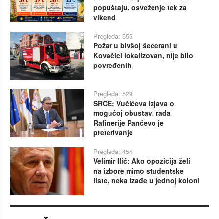
popuštaju, osveženje tek za
vikend
Pregleda: 555
Požar u bivšoj šećerani u
Kovačici lokalizovan, nije bilo
povređenih
Pregleda: 529
SRCE: Vučićeva izjava o
mogućoj obustavi rada
Rafinerije Pančevo je
preterivanje
Pregleda: 454
Velimir Ilić: Ako opozicija želi
na izbore mimo studentske
liste, neka izađe u jednoj koloni