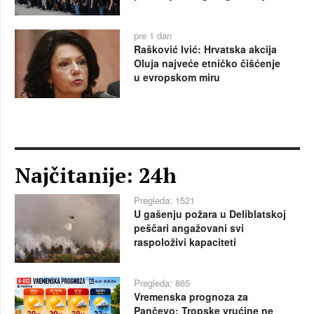
pre 1 dan
Rašković Ivić: Hrvatska akcija
Oluja najveće etničko čišćenje
u evropskom miru
Najčitanije: 24h
Pregleda: 1521
U gašenju požara u Deliblatskoj
peščari angažovani svi
raspoloživi kapaciteti
Pregleda: 865
Vremenska prognoza za
Pančevo: Tropske vrućine ne