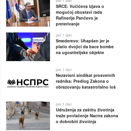
pre 1 dan
SRCE: Vučićeva izjava o
mogućoj obustavi rada
Rafinerije Pančevo je
preterivanje
pre 1 dan
Smederevo: Uhapšen jer je
platio dvojici da bace bombe
na ugostiteljske objekte
pre 1 dan
Nezavisni sindikat prosvetnih
radnika: Predlog Zakona o
obrazovanju katastrofalno loš
pre 1 dan
Udruženja za zaštitu životinja
traže povlačenje Nactra zakona
o dobrobiti životinja