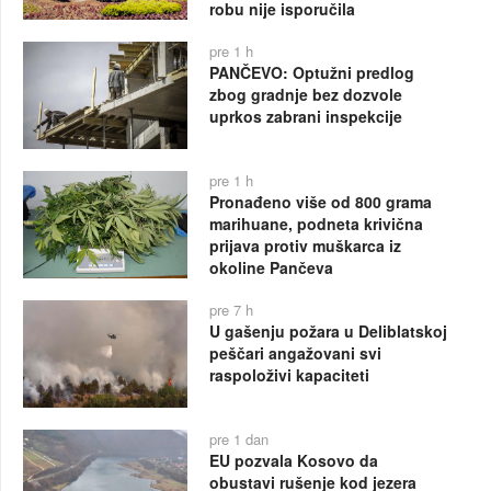
robu nije isporučila
pre 1 h
PANČEVO: Optužni predlog
zbog gradnje bez dozvole
uprkos zabrani inspekcije
pre 1 h
Pronađeno više od 800 grama
marihuane, podneta krivična
prijava protiv muškarca iz
okoline Pančeva
pre 7 h
U gašenju požara u Deliblatskoj
peščari angažovani svi
raspoloživi kapaciteti
pre 1 dan
EU pozvala Kosovo da
obustavi rušenje kod jezera