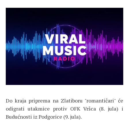
Do kraja priprema na Zlatiboru "romantičari" će
odigrati utakmice protiv OFK Vršca (8. jula) i
Budućnosti iz Podgorice (9. jula).