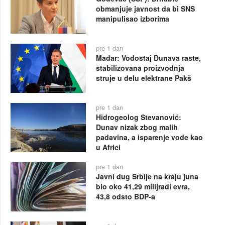
obmanjuje javnost da bi SNS
manipulisao izborima
pre 1 dan
Mađar: Vodostaj Dunava raste,
stabilizovana proizvodnja
struje u delu elektrane Pakš
pre 1 dan
Hidrogeolog Stevanović:
Dunav nizak zbog malih
padavina, a isparenje vode kao
u Africi
pre 1 dan
Javni dug Srbije na kraju juna
bio oko 41,29 milijradi evra,
43,8 odsto BDP-a