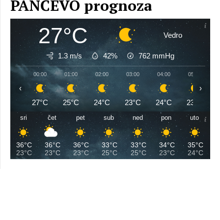
PANČEVO prognoza
27°C
Vedro
1.3 m/s
42%
762
mmHg
00:00
01:00
02:00
03:00
04:00
05:00
‹
›
27°C
25°C
24°C
23°C
24°C
23°C
sri
čet
pet
sub
ned
pon
uto
36°C
36°C
36°C
33°C
33°C
34°C
35°C
23°C
23°C
23°C
25°C
25°C
23°C
24°C