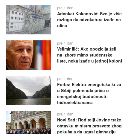
pre 1 dan
Advokat Kokanović: Sve je više
razloga da advokatura izađe na
ulicu
pre 1 dan
Velimir Ilić: Ako opozicija želi
na izbore mimo studentske
liste, neka izađe u jednoj koloni
pre 1 dan
Forbs: Elektro-energetska kriza
u Srbiji pokrenula priču o
energetskoj budućnosti i
hidroelektranama
pre 1 dan
Novi Sad: Roditelji Jovine traže
ostavku ministra prosvete zbog
pokušaja da ugasi gimnaziju