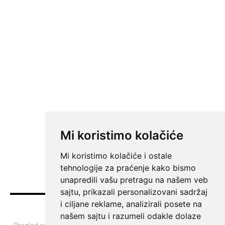
Mi koristimo kolačiće
Mi koristimo kolačiće i ostale
tehnologije za praćenje kako bismo
unapredili vašu pretragu na našem veb
sajtu, prikazali personalizovani sadržaj
i ciljane reklame, analizirali posete na
Vesti
našem sajtu i razumeli odakle dolaze
Pregled najvažnijih informacija i tema iz Srbije, regiona i sveta.