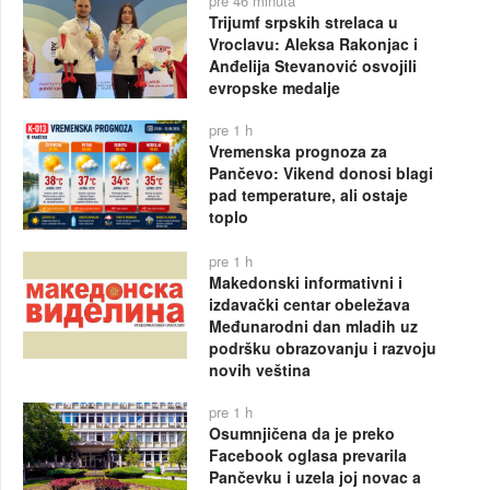
pre 46 minuta
Trijumf srpskih strelaca u
Vroclavu: Aleksa Rakonjac i
Anđelija Stevanović osvojili
evropske medalje
pre 1 h
Vremenska prognoza za
Pančevo: Vikend donosi blagi
pad temperature, ali ostaje
toplo
pre 1 h
Makedonski informativni i
izdavački centar obeležava
Međunarodni dan mladih uz
podršku obrazovanju i razvoju
novih veština
pre 1 h
Osumnjičena da je preko
Facebook oglasa prevarila
Pančevku i uzela joj novac a