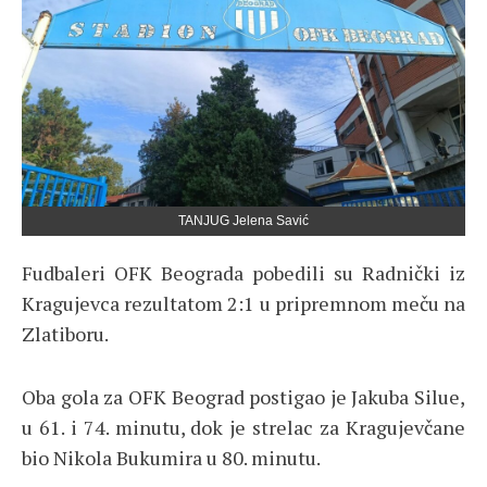
TANJUG Jelena Savić
Fudbaleri OFK Beograda pobedili su Radnički iz
Kragujevca rezultatom 2:1 u pripremnom meču na
Zlatiboru.
Oba gola za OFK Beograd postigao je Jakuba Silue,
u 61. i 74. minutu, dok je strelac za Kragujevčane
bio Nikola Bukumira u 80. minutu.