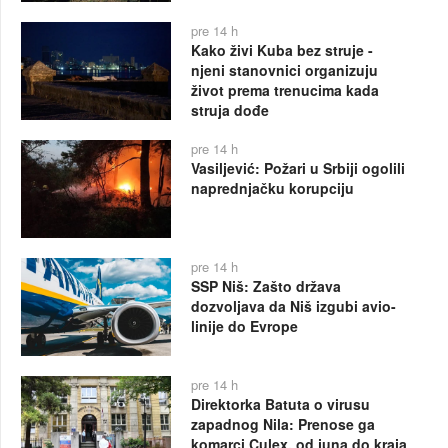
pre 14 h
Kako živi Kuba bez struje -
njeni stanovnici organizuju
život prema trenucima kada
struja dođe
pre 14 h
Vasiljević: Požari u Srbiji ogolili
naprednjačku korupciju
pre 14 h
SSP Niš: Zašto država
dozvoljava da Niš izgubi avio-
linije do Evrope
pre 14 h
Direktorka Batuta o virusu
zapadnog Nila: Prenose ga
komarci Culex, od juna do kraja