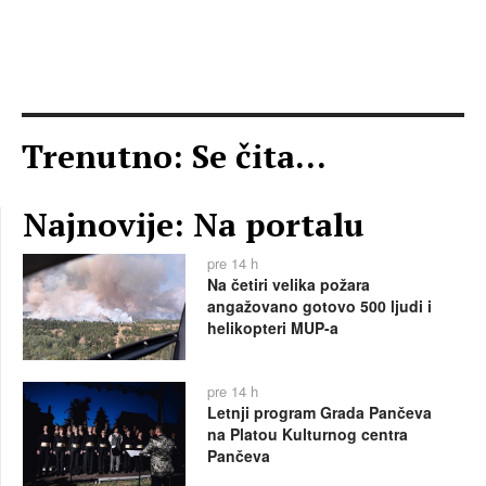
Trenutno: Se čita...
Najnovije: Na portalu
pre 14 h
Na četiri velika požara
angažovano gotovo 500 ljudi i
helikopteri MUP-a
pre 14 h
Letnji program Grada Pančeva
na Platou Kulturnog centra
Pančeva