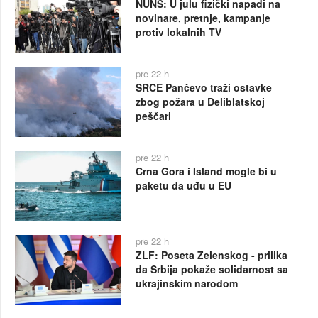
NUNS: U julu fizički napadi na
novinare, pretnje, kampanje
protiv lokalnih TV
pre 22 h
SRCE Pančevo traži ostavke
zbog požara u Deliblatskoj
peščari
pre 22 h
Crna Gora i Island mogle bi u
paketu da uđu u EU
pre 22 h
ZLF: Poseta Zelenskog - prilika
da Srbija pokaže solidarnost sa
ukrajinskim narodom