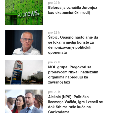
pre 22 h
Belorusija označila Juronjuz
kao ekstremistički medij
pre 22 h
Šabić: Opasno nastojanje da
se lokalni mediji koriste za
demonizovanje političkih
oponenata
pre 22 h
MOL grupa: Pregovori sa
prodavcem NIS-a i nadležnim
organima napreduju ka
završnoj fazi
pre 22 h
Aleksić (NPS): Političko
licemerje Vučića, igra i veseli se
dok Srbima ruše kuće na
Gazivodama