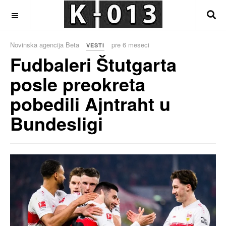
OFF CANVAS
Novinska agencija Beta
pre 6 meseci
VESTI
Fudbaleri Štutgarta
posle preokreta
pobedili Ajntraht u
Bundesligi