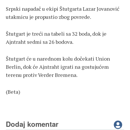
Srpski napadač u ekipi Štutgarta Lazar Jovanović
utakmicu je propustio zbog povrede.
Štutgart je treći na tabeli sa 32 boda, dok je
Ajntraht sedmi sa 26 bodova.
Štutgart će u narednom kolu dočekati Union
Berlin, dok će Ajntraht igrati na gostujućem
terenu protiv Verder Bremena.
(Beta)
Dodaj komentar