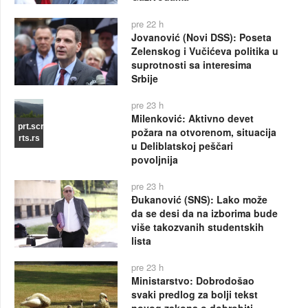
pre 22 h
Jovanović (Novi DSS): Poseta
Zelenskog i Vučićeva politika u
suprotnosti sa interesima
Srbije
pre 23 h
Milenković: Aktivno devet
prt.scr
požara na otvorenom, situacija
rts.rs
u Deliblatskoj peščari
povoljnija
pre 23 h
Đukanović (SNS): Lako može
da se desi da na izborima bude
više takozvanih studentskih
lista
pre 23 h
Ministarstvo: Dobrodošao
svaki predlog za bolji tekst
novog zakona o dobrobiti