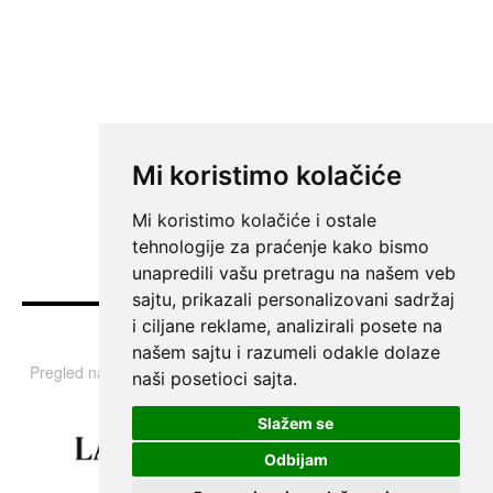
Mi koristimo kolačiće
Mi koristimo kolačiće i ostale
tehnologije za praćenje kako bismo
unapredili vašu pretragu na našem veb
sajtu, prikazali personalizovani sadržaj
i ciljane reklame, analizirali posete na
Vesti
našem sajtu i razumeli odakle dolaze
Pregled najvažnijih informacija i tema iz Srbije, regiona i sveta.
naši posetioci sajta.
Slažem se
Odbijam