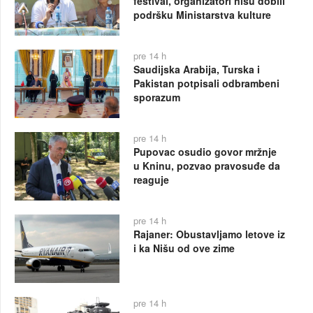
festival, organizatori nisu dobili
podršku Ministarstva kulture
pre 14 h
Saudijska Arabija, Turska i
Pakistan potpisali odbrambeni
sporazum
pre 14 h
Pupovac osudio govor mržnje
u Kninu, pozvao pravosuđe da
reaguje
pre 14 h
Rajaner: Obustavljamo letove iz
i ka Nišu od ove zime
pre 14 h