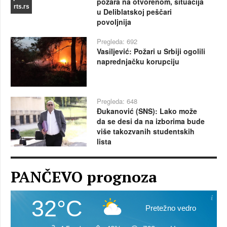
požara na otvorenom, situacija
rts.rs
u Deliblatskoj peščari
povoljnija
Pregleda: 692
Vasiljević: Požari u Srbiji ogolili
naprednjačku korupciju
Pregleda: 648
Đukanović (SNS): Lako može
da se desi da na izborima bude
više takozvanih studentskih
lista
PANČEVO prognoza
32°C
Pretežno vedro