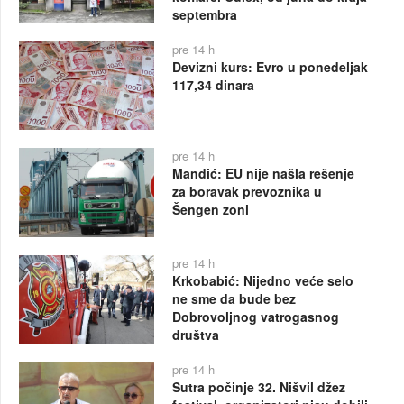
septembra
pre 14 h
Devizni kurs: Evro u ponedeljak
117,34 dinara
pre 14 h
Mandić: EU nije našla rešenje
za boravak prevoznika u
Šengen zoni
pre 14 h
Krkobabić: Nijedno veće selo
ne sme da bude bez
Dobrovoljnog vatrogasnog
društva
pre 14 h
Sutra počinje 32. Nišvil džez