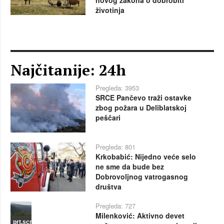
životinja
Najčitanije: 24h
Pregleda: 3953
SRCE Pančevo traži ostavke
zbog požara u Deliblatskoj
peščari
Pregleda: 801
Krkobabić: Nijedno veće selo
ne sme da bude bez
Dobrovoljnog vatrogasnog
društva
Pregleda: 727
Milenković: Aktivno devet
prt.scr