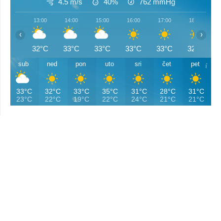
4.5 m/s
40%
762
mmHg
13:00
14:00
15:00
16:00
17:00
18:00
‹
›
32°C
33°C
33°C
33°C
33°C
32°C
sub
ned
pon
uto
sri
čet
pet
33°C
32°C
33°C
35°C
31°C
28°C
31°C
23°C
22°C
19°C
22°C
24°C
21°C
21°C