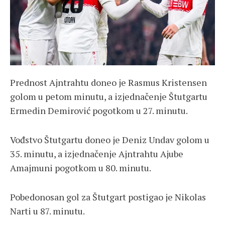
Prednost Ajntrahtu doneo je Rasmus Kristensen
golom u petom minutu, a izjednačenje Štutgartu
Ermedin Demirović pogotkom u 27. minutu.
Vođstvo Štutgartu doneo je Deniz Undav golom u
35. minutu, a izjednačenje Ajntrahtu Ajube
Amajmuni pogotkom u 80. minutu.
Pobedonosan gol za Štutgart postigao je Nikolas
Narti u 87. minutu.