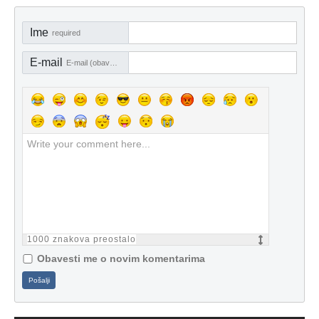
Ime
required
E-mail
E-mail (obavezno)
1000
znakova preostalo
Obavesti me o novim komentarima
Pošalji