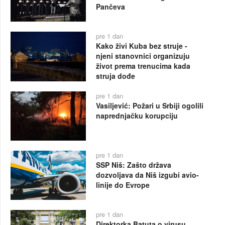
Pančeva
pre 1 dan
Kako živi Kuba bez struje -
njeni stanovnici organizuju
život prema trenucima kada
struja dođe
pre 1 dan
Vasiljević: Požari u Srbiji ogolili
naprednjačku korupciju
pre 1 dan
SSP Niš: Zašto država
dozvoljava da Niš izgubi avio-
linije do Evrope
pre 1 dan
Direktorka Batuta o virusu