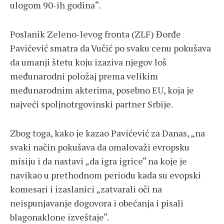
ulogom 90-ih godina“.
Poslanik Zeleno-levog fronta (ZLF) Đorđe
Pavićević smatra da Vučić po svaku cenu pokušava
da umanji štetu koju izaziva njegov loš
međunarodni položaj prema velikim
međunarodnim akterima, posebno EU, koja je
najveći spoljnotrgovinski partner Srbije.
Zbog toga, kako je kazao Pavićević za Danas, „na
svaki način pokušava da omalovaži evropsku
misiju i da nastavi „da igra igrice“ na koje je
navikao u prethodnom periodu kada su evopski
komesari i izaslanici „zatvarali oči na
neispunjavanje dogovora i obećanja i pisali
blagonaklone izveštaje“.