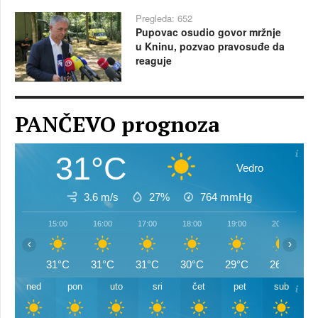
Pregleda: 652
Pupovac osudio govor mržnje
u Kninu, pozvao pravosuđe da
reaguje
PANČEVO prognoza
31°C
Vedro
3.6 m/s
27%
764
mmHg
15:00
16:00
17:00
18:00
19:00
20:00
‹
›
31°C
31°C
31°C
30°C
29°C
26°C
ned
pon
uto
sri
čet
pet
sub