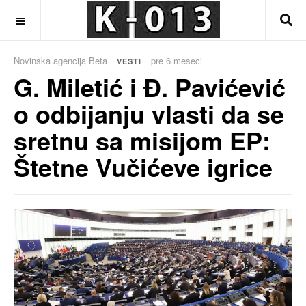
OFF CANVAS
Novinska agencija Beta
pre 6 meseci
VESTI
G. Miletić i Đ. Pavićević
o odbijanju vlasti da se
sretnu sa misijom EP:
Štetne Vučićeve igrice