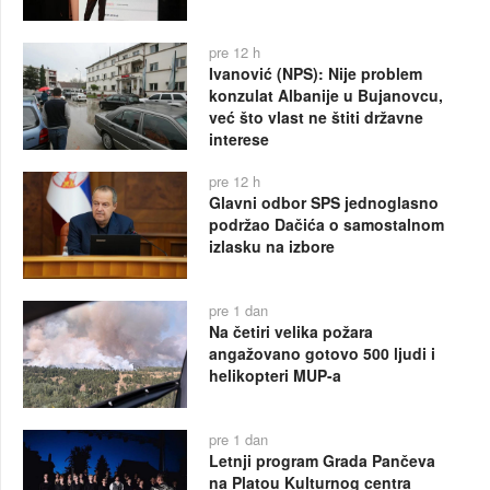
pre 12 h
Ivanović (NPS): Nije problem
konzulat Albanije u Bujanovcu,
već što vlast ne štiti državne
interese
pre 12 h
Glavni odbor SPS jednoglasno
podržao Dačića o samostalnom
izlasku na izbore
pre 1 dan
Na četiri velika požara
angažovano gotovo 500 ljudi i
helikopteri MUP-a
pre 1 dan
Letnji program Grada Pančeva
na Platou Kulturnog centra