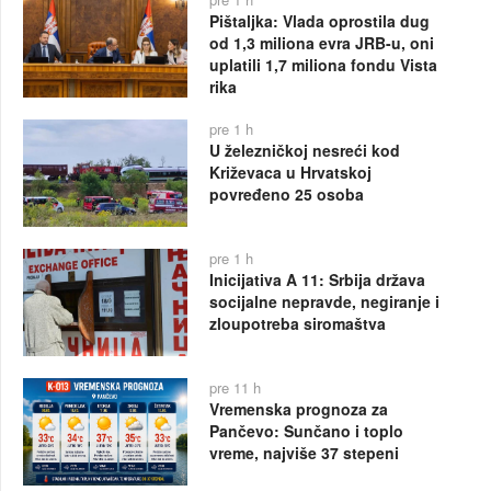
Pištaljka: Vlada oprostila dug
od 1,3 miliona evra JRB-u, oni
uplatili 1,7 miliona fondu Vista
rika
pre 1 h
U železničkoj nesreći kod
Križevaca u Hrvatskoj
povređeno 25 osoba
pre 1 h
Inicijativa A 11: Srbija država
socijalne nepravde, negiranje i
zloupotreba siromaštva
pre 11 h
Vremenska prognoza za
Pančevo: Sunčano i toplo
vreme, najviše 37 stepeni