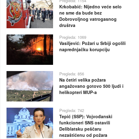
Pregleda: 1154
Krkobabić: Nijedno veće selo
ne sme da bude bez
Dobrovoljnog vatrogasnog
društva
Pregleda: 1069
Vasiljević: Požari u Srbiji ogolili
naprednjačku korupciju
Pregleda: 856
Na četiri velika požara
angažovano gotovo 500 ljudi i
helikopteri MUP-a
Pregleda: 742
Tepić (SSP): Vojvođanski
funkcioneri SNS ostavili
Deliblatsku peščaru
nezaštićenu od požara