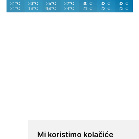
31°C
33°C
35°C
32°C
30°C
32°C
32°C
21°C
18°C
19°C
24°C
21°C
22°C
23°C
Mi koristimo kolačiće