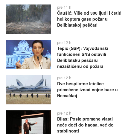
pre 11 h
Čaušić: Više od 300 ljudi i četiri
helikoptera gase požar u
Deliblatskoj peščari
pre 12 h
Tepić (SSP): Vojvođanski
funkcioneri SNS ostavili
Deliblatsku peščaru
nezaštićenu od požara
pre 12 h
Dve bespilotne letelice
primećene iznad vojne baze u
Nemačkoj
pre 12 h
Đilas: Posle promene vlasti
neće doći do haosa, već do
stabilnosti