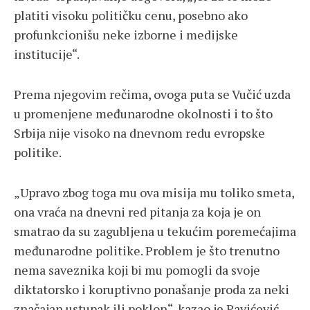
platiti visoku političku cenu, posebno ako
profunkcionišu neke izborne i medijske
institucije“.
Prema njegovim rečima, ovoga puta se Vučić uzda
u promenjene međunarodne okolnosti i to što
Srbija nije visoko na dnevnom redu evropske
politike.
„Upravo zbog toga mu ova misija mu toliko smeta,
ona vraća na dnevni red pitanja za koja je on
smatrao da su zagubljena u tekućim poremećajima
međunarodne politike. Problem je što trenutno
nema saveznika koji bi mu pomogli da svoje
diktatorsko i koruptivno ponašanje proda za neki
značajan ustupak ili poklon“, kazao je Pavićević.