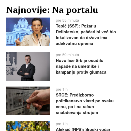
Najnovije: Na portalu
pre 55 minuta
Tepić (SSP): Požar u
Deliblatskoj peščari bi već bio
lokalizovan da država ima
adekvatnu opremu
pre 59 minuta
Novo lice Srbije osudilo
napade na umetnike i
kampanju protiv glumaca
pre 1 h
SRCE: Predizborno
politikanstvo vlasti po svaku
cenu, pa i na račun
snabdevanja strujom
pre 1 h
Aleksić (NPS): Srpski voćar