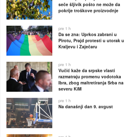
seče šljivik pošto ne može da
pokrije troškove proizvodnje
pre 1 h
Da se zna: Uprkos zabrani u
Pirotu, Prajd protesti u utorak u
Kraljevu i Zaječaru
pre 1 h
Vučić kaže da srpske vlasti
razmatraju promenu vodotoka
Ibra, zbog maltretiranja Srba na
severu KiM
pre 1 h
Na današnji dan 9. avgust
pre 1 h