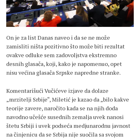
On je za list Danas naveo i da se ne može
zamisliti ništa pozitivno što može biti rezultat
ovakve odluke sem zadovoljstva ekstremno
desnih glasača, koji, kako je napomenuo, opet
nisu većina glasača Srpske napredne stranke.
Komentarišući Vučićeve izjave da dolaze
„mrzitelji Srbije“, Miletić je kazao da „bilo kakve
teorije zavere, naročito kada se na njih doda
navodno učešće susednih zemalja uvek nanosi
štetu Srbiji i uvek podseća medjunarodnu javnost
na činjenicu da se Srbija nije suočila sa svojom