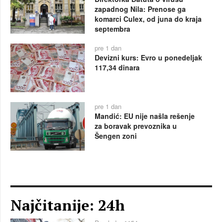
zapadnog Nila: Prenose ga
komarci Culex, od juna do kraja
septembra
pre 1 dan
Devizni kurs: Evro u ponedeljak
117,34 dinara
pre 1 dan
Mandić: EU nije našla rešenje
za boravak prevoznika u
Šengen zoni
Najčitanije: 24h