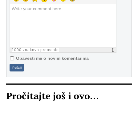
1000
znakova preostalo
Obavesti me o novim komentarima
Pošalji
Pročitajte još i ovo...