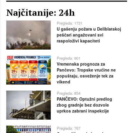
Najčitanije: 24h
Pregleda: 1731
U gašenju požara u Deliblatskoj
peščari angažovani svi
raspoloživi kapaciteti
Pregleda: 901
Vremenska prognoza za
Pančevo: Tropske vrućine ne
popuštaju, osveženje tek za
vikend
Pregleda: 854
PANČEVO: Optužni predlog
zbog gradnje bez dozvole
uprkos zabrani inspekcije
Pregleda: 767