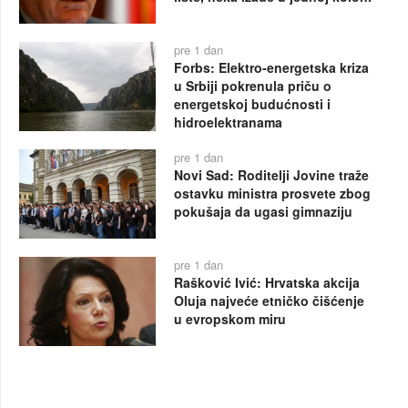
pre 1 dan
Forbs: Elektro-energetska kriza
u Srbiji pokrenula priču o
energetskoj budućnosti i
hidroelektranama
pre 1 dan
Novi Sad: Roditelji Jovine traže
ostavku ministra prosvete zbog
pokušaja da ugasi gimnaziju
pre 1 dan
Rašković Ivić: Hrvatska akcija
Oluja najveće etničko čišćenje
u evropskom miru