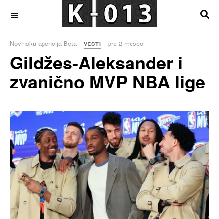
OFF CANVAS
Novinska agencija Beta
pre 2 meseci
VESTI
Gildžes-Aleksander i
zvanično MVP NBA lige