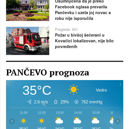
Osumnjičena da je preko
Facebook oglasa prevarila
Pančevku i uzela joj novac a
robu nije isporučila
Pregleda: 601
Požar u bivšoj šećerani u
Kovačici lokalizovan, nije bilo
povređenih
PANČEVO prognoza
35°C
Vedro
2.6 m/s
29%
762
mmHg
11:00
12:00
13:00
14:00
15:00
16:00
‹
›