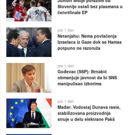
Juniori Srbije porazom od
Slovenije ostali bez plasmana u
četvrtfinale EP
pre 1 dan
Netanjahu: Nema povlačenja
Izraelaca iz Gaze dok se Hamas
potpuno ne razoruža
pre 1 dan
Gođevac (SSP): Brnabić
obmanjuje javnost da bi SNS
manipulisao izborima
pre 1 dan
Mađar: Vodostaj Dunava raste,
stabilizovana proizvodnja
struje u delu elektrane Pakš