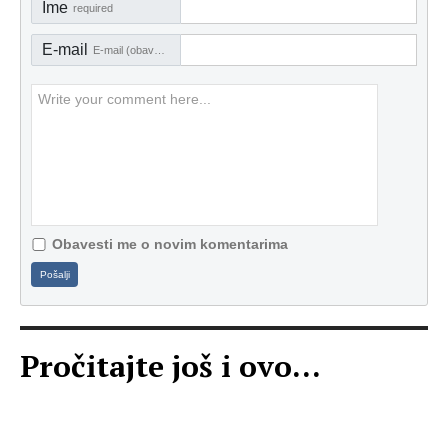
Ime
required
E-mail
E-mail (obavezno)
Obavesti me o novim komentarima
Pošalji
Pročitajte još i ovo...