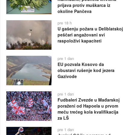
prijava protiv muškarca iz
okoline Pančeva
pre 18 h
U gašenju požara u Deliblatskoj
peščari angažovani svi
raspoloživi kapaciteti
pre 1 dan
EU pozvala Kosovo da
obustavi rušenje kod jezera
Gazivode
pre 1 dan
Fudbaleri Zvezde u Mađarskoj
poraženi od Hapoela u prvom
meču trećeg kola kvalifikacija
za LŠ
pre 1 dan