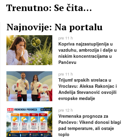
Trenutno: Se čita...
Najnovije: Na portalu
pre 11 h
Kopriva najzastupljenija u
vazduhu, ambrozija i dalje u
niskim koncentracijama u
Pančevu
pre 11 h
Trijumf srpskih strelaca u
Vroclavu: Aleksa Rakonjac i
Anđelija Stevanović osvojili
evropske medalje
pre 12 h
Vremenska prognoza za
Pančevo: Vikend donosi blagi
pad temperature, ali ostaje
toplo