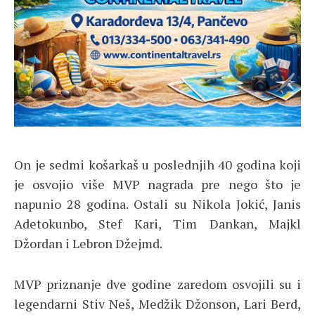
On je sedmi košarkaš u poslednjih 40 godina koji
je osvojio više MVP nagrada pre nego što je
napunio 28 godina. Ostali su Nikola Jokić, Janis
Adetokunbo, Stef Kari, Tim Dankan, Majkl
Džordan i Lebron Džejmd.
MVP priznanje dve godine zaredom osvojili su i
legendarni Stiv Neš, Medžik Džonson, Lari Berd,