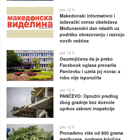
pre 12 h
Makedonski informativni i
izdavački centar obeležava
Međunarodni dan mladih uz
podršku obrazovanju i razvoju
novih veština
pre 12 h
Osumnjičena da je preko
Facebook oglasa prevarila
Pančevku i uzela joj novac a
robu nije isporučila
pre 12 h
PANČEVO: Optužni predlog
zbog gradnje bez dozvole
uprkos zabrani inspekcije
pre 12 h
Pronađeno više od 800 grama
marihuane, podneta krivična