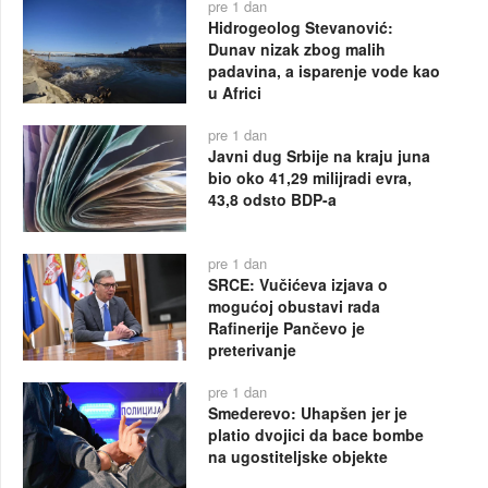
pre 1 dan
Hidrogeolog Stevanović:
Dunav nizak zbog malih
padavina, a isparenje vode kao
u Africi
pre 1 dan
Javni dug Srbije na kraju juna
bio oko 41,29 milijradi evra,
43,8 odsto BDP-a
pre 1 dan
SRCE: Vučićeva izjava o
mogućoj obustavi rada
Rafinerije Pančevo je
preterivanje
pre 1 dan
Smederevo: Uhapšen jer je
platio dvojici da bace bombe
na ugostiteljske objekte