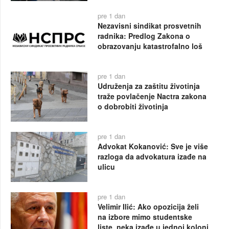
pre 1 dan
Nezavisni sindikat prosvetnih
radnika: Predlog Zakona o
obrazovanju katastrofalno loš
pre 1 dan
Udruženja za zaštitu životinja
traže povlačenje Nactra zakona
o dobrobiti životinja
pre 1 dan
Advokat Kokanović: Sve je više
razloga da advokatura izađe na
ulicu
pre 1 dan
Velimir Ilić: Ako opozicija želi
na izbore mimo studentske
liste, neka izađe u jednoj koloni