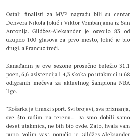
Ostali finalisti za MVP nagradu bili su centar
Denvera Nikola Jokić i Viktor Vembanjama iz San
Antonija. Gildžes-Aleksander je osvojio 83 od
ukupno 100 glasova za prvo mesto, Jokić je bio
drugi, a Francuz treći.
Kanađanin je ove sezone prosečno beležio 31,1
poen, 6,6 asistencija i 4,3 skoka po utakmici u 68
odigranih mečeva za aktuelnog šampiona NBA
lige.
"Košarka je timski sport. Svi brojevi, sva priznanja,
sve što radim na terenu... Da smo dobili samo
deset utakmica, ne bih bio ovde. Zato, hvala vam
puno. Volim vas", poručio je Gildžes-Aleksander