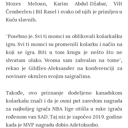
Mozes Meloun, Karim Abdul-Džabar, Vilt
Čemberlen i Bil Rasel i svako od njih je primljen u
Kuću slavnih.
"Posebno je. Svi ti momci su oblikovali košarkašku
igru. Svi ti momci su promenili košarku i način na
koji se igra. Biti u tom krugu je nešto što ne
shvatam olako. Veoma sam zahvalan na tome",
rekao je Gildžes-Aleksander na konferenciji za
novinare okružen svojim saigračima.
Takođe, ovo priznanje dodeljeno kanadskom
košarkašu znači i da je osmi put zaredom nagrada
za najboljeg igrača NBA lige otišla u ruke igraču
rođenom van SAD. Taj niz je započeo 2019. godine
kada je MVP nagradu dobio Adetokunbo.