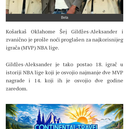
Beta
Košarkaš Oklahome Šej Gildžes-Aleksander i
zvanično je prošle noći proglašen za najkorisnijeg
igrača (MVP) NBA lige.
Gildžes-Aleksander je tako postao 18. igrač u
istoriji NBA lige koji je osvojio najmanje dve MVP
nagrade i 14. koji ih je osvojio dve godine
zaredom.