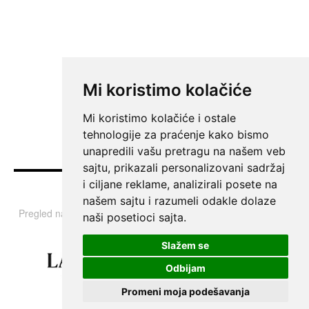
Mi koristimo kolačiće
Mi koristimo kolačiće i ostale
tehnologije za praćenje kako bismo
unapredili vašu pretragu na našem veb
sajtu, prikazali personalizovani sadržaj
i ciljane reklame, analizirali posete na
Vesti
našem sajtu i razumeli odakle dolaze
Pregled najvažnijih informacija i tema iz Srbije, regiona i sveta.
naši posetioci sajta.
Slažem se
Odbijam
Promeni moja podešavanja