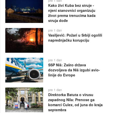
pre 1 dan
Kako živi Kuba bez struje -
njeni stanovnici organizuju
život prema trenucima kada
struja dođe
pre 1 dan
Vasiljević: Požari u Srbiji ogolili
naprednjačku korupciju
pre 1 dan
SSP Niš: Zašto država
dozvoljava da Niš izgubi avio-
linije do Evrope
pre 1 dan
Direktorka Batuta o virusu
zapadnog Nila: Prenose ga
komarci Culex, od juna do kraja
septembra