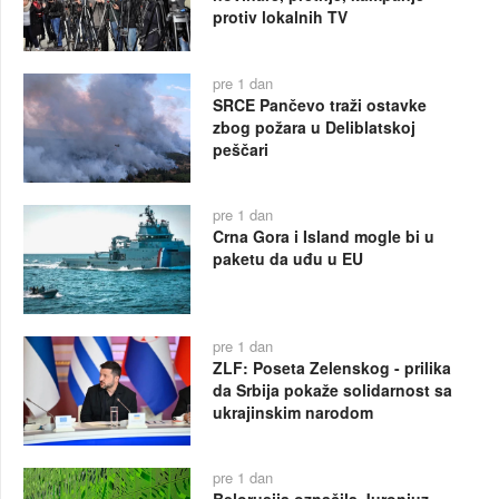
protiv lokalnih TV
pre 1 dan
SRCE Pančevo traži ostavke
zbog požara u Deliblatskoj
peščari
pre 1 dan
Crna Gora i Island mogle bi u
paketu da uđu u EU
pre 1 dan
ZLF: Poseta Zelenskog - prilika
da Srbija pokaže solidarnost sa
ukrajinskim narodom
pre 1 dan
Belorusija označila Juronjuz