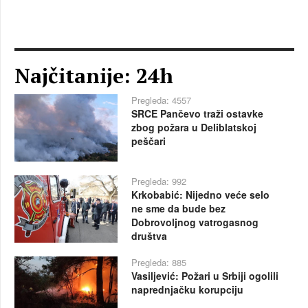
Najčitanije: 24h
Pregleda: 4557
SRCE Pančevo traži ostavke
zbog požara u Deliblatskoj
peščari
Pregleda: 992
Krkobabić: Nijedno veće selo
ne sme da bude bez
Dobrovoljnog vatrogasnog
društva
Pregleda: 885
Vasiljević: Požari u Srbiji ogolili
naprednjačku korupciju