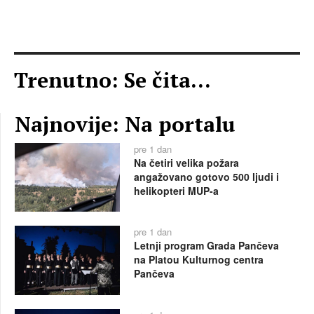
Trenutno: Se čita...
Najnovije: Na portalu
pre 1 dan
Na četiri velika požara
angažovano gotovo 500 ljudi i
helikopteri MUP-a
pre 1 dan
Letnji program Grada Pančeva
na Platou Kulturnog centra
Pančeva