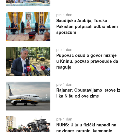
pre 1 dan
Saudijska Arabija, Turska i
Pakistan potpisali odbrambeni
sporazum
pre 1 dan
Pupovac osudio govor mržnje
u Kninu, pozvao pravosuđe da
reaguje
pre 1 dan
Rajaner: Obustavljamo letove iz
i ka Nišu od ove zime
pre 1 dan
NUNS: U julu fizički napadi na
novinare, pretnje, kampanje