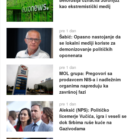
kao ekstremistički medij
pre 1 dan
Šabić: Opasno nastojanje da
se lokalni mediji koriste za
demonizovanje političkih
oponenata
pre 1 dan
MOL grupa: Pregovori sa
prodavcem NIS-a i nadležnim
organima napreduju ka
završnoj fazi
pre 1 dan
Aleksić (NPS): Političko
licemerje Vučića, igra i veseli se
dok Srbima ruše kuće na
Gazivodama