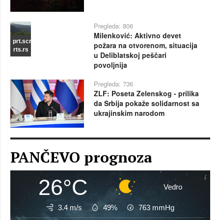
Pregleda: 806
Milenković: Aktivno devet
prt.scr
požara na otvorenom, situacija
rts.rs
u Deliblatskoj peščari
povoljnija
Pregleda: 736
ZLF: Poseta Zelenskog - prilika
da Srbija pokaže solidarnost sa
ukrajinskim narodom
PANČEVO prognoza
26°C
Vedro
3.4 m/s
49%
763
mmHg