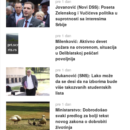
pre 1 dan
Jovanović (Novi DSS): Poseta
Zelenskog i Vučićeva politika u
suprotnosti sa interesima
Srbije
pre 1 dan
Milenković: Aktivno devet
prt.scr
požara na otvorenom, situacija
rts.rs
u Deliblatskoj peščari
povoljnija
pre 1 dan
Đukanović (SNS): Lako može
da se desi da na izborima bude
više takozvanih studentskih
lista
pre 1 dan
Ministarstvo: Dobrodošao
svaki predlog za bolji tekst
novog zakona o dobrobiti
životinja