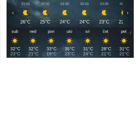
23:00
00:00
01:00
02:00
03:00
04:00
‹
›
26°C
25°C
24°C
24°C
23°C
22°C
sub
ned
pon
uto
sri
čet
pet
32°C
32°C
33°C
35°C
31°C
28°C
31°C
23°C
21°C
19°C
23°C
24°C
21°C
21°C