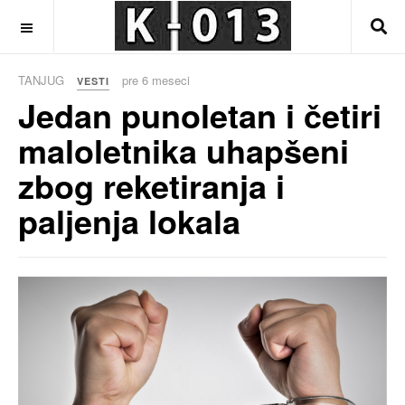
OFF CANVAS
TANJUG
pre 6 meseci
VESTI
Jedan punoletan i četiri
maloletnika uhapšeni
zbog reketiranja i
paljenja lokala