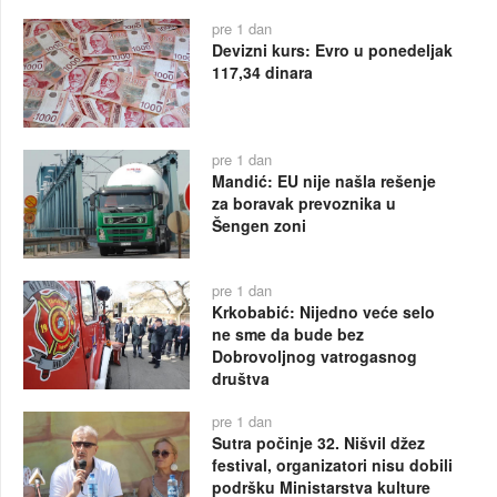
pre 1 dan
Devizni kurs: Evro u ponedeljak
117,34 dinara
pre 1 dan
Mandić: EU nije našla rešenje
za boravak prevoznika u
Šengen zoni
pre 1 dan
Krkobabić: Nijedno veće selo
ne sme da bude bez
Dobrovoljnog vatrogasnog
društva
pre 1 dan
Sutra počinje 32. Nišvil džez
festival, organizatori nisu dobili
podršku Ministarstva kulture