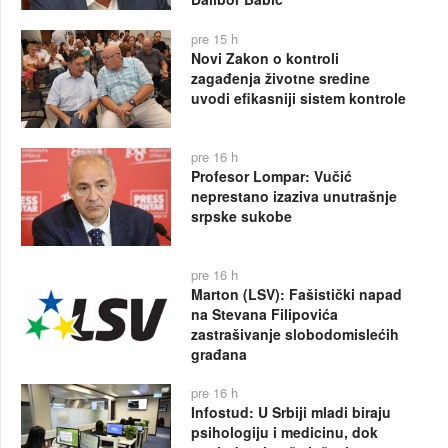
pre 15 h
Novi Zakon o kontroli
zagađenja životne sredine
uvodi efikasniji sistem kontrole
pre 16 h
Profesor Lompar: Vučić
neprestano izaziva unutrašnje
srpske sukobe
pre 16 h
Marton (LSV): Fašistički napad
na Stevana Filipovića
zastrašivanje slobodomislećih
građana
pre 16 h
Infostud: U Srbiji mladi biraju
psihologiju i medicinu, dok