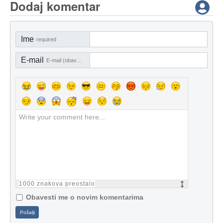
Dodaj komentar
Ime
required
E-mail
E-mail (obavezno)
1000
znakova preostalo
Obavesti me o novim komentarima
Pošalji