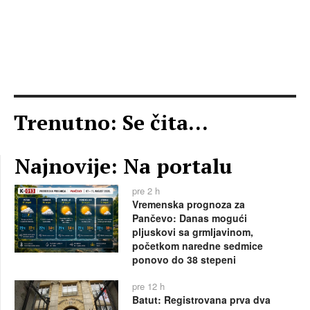
Trenutno: Se čita...
Najnovije: Na portalu
pre 2 h
Vremenska prognoza za
Pančevo: Danas mogući
pljuskovi sa grmljavinom,
početkom naredne sedmice
ponovo do 38 stepeni
pre 12 h
Batut: Registrovana prva dva