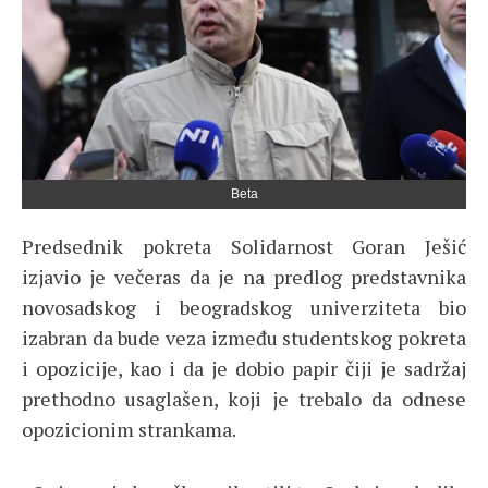
Beta
Predsednik pokreta Solidarnost Goran Ješić
izjavio je večeras da je na predlog predstavnika
novosadskog i beogradskog univerziteta bio
izabran da bude veza između studentskog pokreta
i opozicije, kao i da je dobio papir čiji je sadržaj
prethodno usaglašen, koji je trebalo da odnese
opozicionim strankama.