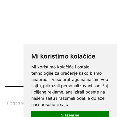
Mi koristimo kolačiće
Mi koristimo kolačiće i ostale
tehnologije za praćenje kako bismo
unapredili vašu pretragu na našem veb
sajtu, prikazali personalizovani sadržaj
i ciljane reklame, analizirali posete na
Vesti
našem sajtu i razumeli odakle dolaze
Pregled najvažnijih informacija i tema iz Srbije, regiona i sveta.
naši posetioci sajta.
Slažem se