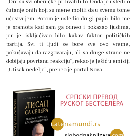
„Oni su svi oberučke prihvatili to. Onda je usledilo
ćutanje onih koji su mene molili da u svemu tome
učestvujem. Potom je usledio drugi papir, bilo me
je sramota kad sam ga odneo i pokazao ljudima,
jer je isključivao bilo kakav faktor političkih
partija. Svi ti ljudi se bore sve ovo vreme,
pokušavaju da razgovaraju, ali sa druge strane ne
dobijaju povrtanu reakciju“, rekao je Ješić u emisiji
„Utisak nedelje“, preneo je portal Nova.