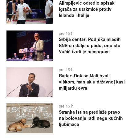
Alimpijević odredio spisak
igrača za utakmice protiv
Islanda i Italije
pre 15 h
Srbija centar: Podrška mladih
SNS-u i dalje u padu, ono što
Vučić tvrdi je nemoguće
pre 15 h
Radar: Dok se Mali hvali
viškom, manjak u državnoj kasi
milijardu evra
pre 15 h
Stranka Istina predlaže pravo
na bolovanje radi nege kućnih
ljubimaca