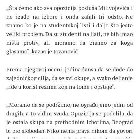
„Šta ćemo ako sva opozicija posluša Milivojevića i
ne izađe na izbore i onda zafali tri odsto. Ne
znamo ko je na studentskoj listi i dalje što jeste
veliki problem. Da su studenti na listi, ne bih imao
ništa protiv, ali moramo da znamo za koga
glasamo“, kazao je Jovanović.
Prema njegovoj oceni, jedina šansa da se dođe do
zajedničkog cilja, da se svi okupe, a svako deljenje
„ide u korist režimu koji na tome i opstaje“.
„Moramo da se podržimo, ne ograđujemo jedni od
drugih, a to vidim svuda. Opozicija se podelila, da
je ostala skupa na prethodnim izborima, Beograd
bi bio slobodan. Niko nema prava nikom da govori