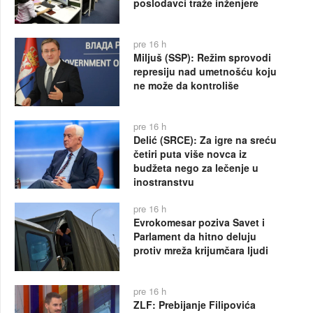
poslodavci traže inženjere
pre 16 h
Miljuš (SSP): Režim sprovodi
represiju nad umetnošću koju
ne može da kontroliše
pre 16 h
Delić (SRCE): Za igre na sreću
četiri puta više novca iz
budžeta nego za lečenje u
inostranstvu
pre 16 h
Evrokomesar poziva Savet i
Parlament da hitno deluju
protiv mreža krijumčara ljudi
pre 16 h
ZLF: Prebijanje Filipovića