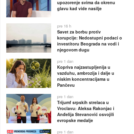
upozorenje svima da okrenu
glavu kad vide nasilje
pre 16 h
Savet za borbu protiv
korupcije: Nedostupni podaci o
investitoru Beograda na vodi i
njegovom dugu
pre 1 dan
Kopriva najzastupljenija u
vazduhu, ambrozija i dalje u
niskim koncentracijama u
Pančevu
pre 1 dan
Trijumf srpskih strelaca u
Vroclavu: Aleksa Rakonjac i
Anđelija Stevanović osvojili
evropske medalje
pre 1 dan