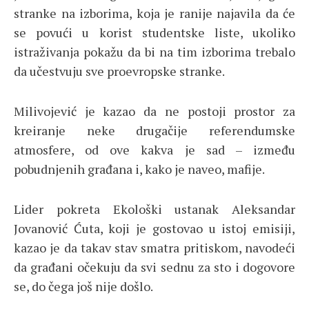
stranke na izborima, koja je ranije najavila da će
se povući u korist studentske liste, ukoliko
istraživanja pokažu da bi na tim izborima trebalo
da učestvuju sve proevropske stranke.
Milivojević je kazao da ne postoji prostor za
kreiranje neke drugačije referendumske
atmosfere, od ove kakva je sad – između
pobudnjenih građana i, kako je naveo, mafije.
Lider pokreta Ekološki ustanak Aleksandar
Jovanović Ćuta, koji je gostovao u istoj emisiji,
kazao je da takav stav smatra pritiskom, navodeći
da građani očekuju da svi sednu za sto i dogovore
se, do čega još nije došlo.