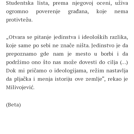
Studentska lista, prema njegovoj oceni, uživa
ogromno poverenje građana, koje nema
protivtežu.
„Otvara se pitanje jedinstva i ideoloških razlika,
koje same po sebi ne znače ništa. Jedinstvo je da
prepoznamo gde nam je mesto u borbi i da
podržimo ono što nas može dovesti do cilja (…)
Dok mi pričamo o ideologijama, režim nastavlja
da pljačka i menja istoriju ove zemlje“, rekao je
Milivojević.
(Beta)