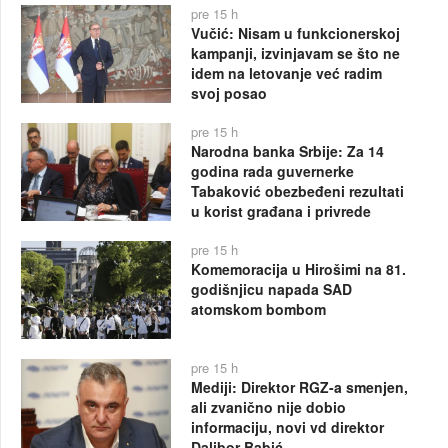
pre 15 h
Vučić: Nisam u funkcionerskoj
kampanji, izvinjavam se što ne
idem na letovanje već radim
svoj posao
pre 15 h
Narodna banka Srbije: Za 14
godina rada guvernerke
Tabaković obezbeđeni rezultati
u korist građana i privrede
pre 15 h
Komemoracija u Hirošimi na 81.
godišnjicu napada SAD
atomskom bombom
pre 15 h
Mediji: Direktor RGZ-a smenjen,
ali zvanično nije dobio
informaciju, novi vd direktor
Dalibor Babić