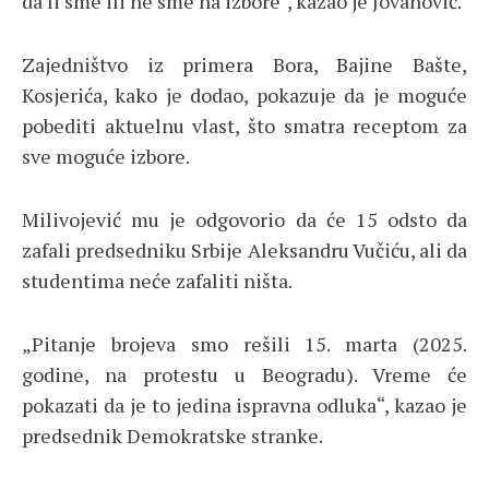
da li sme ili ne sme na izbore“, kazao je Jovanović.
Zajedništvo iz primera Bora, Bajine Bašte,
Kosjerića, kako je dodao, pokazuje da je moguće
pobediti aktuelnu vlast, što smatra receptom za
sve moguće izbore.
Milivojević mu je odgovorio da će 15 odsto da
zafali predsedniku Srbije Aleksandru Vučiću, ali da
studentima neće zafaliti ništa.
„Pitanje brojeva smo rešili 15. marta (2025.
godine, na protestu u Beogradu). Vreme će
pokazati da je to jedina ispravna odluka“, kazao je
predsednik Demokratske stranke.