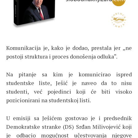
Komunikacija je, kako je dodao, prestala jer „ne
postoji struktura i proces donošenja odluka“.
Na pitanje sa kim je komunicirao ispred
studentske liste, Ješić je naveo da to nisu
studenti, već pojedinci koji će biti visoko
pozicionirani na studentskoj listi.
U emisiji sa Ješićem gostovao je i predsednik
Demokratske stranke (DS) Srđan Milivojević koji
je odbacio mogućnost učestvovanja njegove