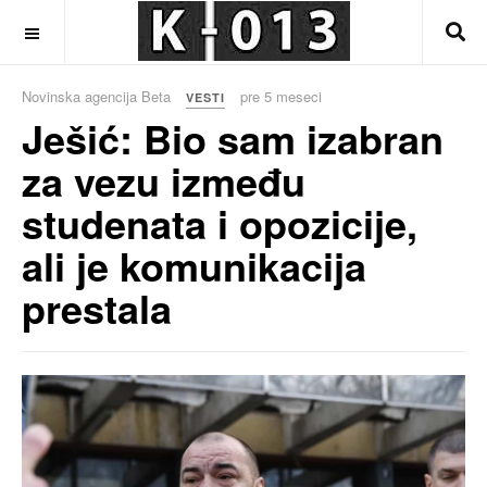
OFF CANVAS
Novinska agencija Beta
pre 5 meseci
VESTI
Ješić: Bio sam izabran
za vezu između
studenata i opozicije,
ali je komunikacija
prestala