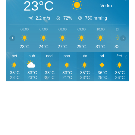
23°C
Vedro
2.2 m/s
72%
760
mmHg
06:00
07:00
08:00
09:00
10:00
11:00
‹
›
23°C
24°C
27°C
29°C
31°C
33°C
pet
sub
ned
pon
uto
sri
čet
35°C
33°C
33°C
33°C
35°C
36°C
35°C
23°C
23°C
22°C
21°C
23°C
25°C
26°C