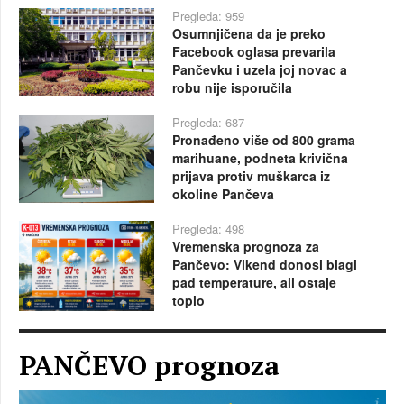
Pregleda: 959
Osumnjičena da je preko
Facebook oglasa prevarila
Pančevku i uzela joj novac a
robu nije isporučila
Pregleda: 687
Pronađeno više od 800 grama
marihuane, podneta krivična
prijava protiv muškarca iz
okoline Pančeva
Pregleda: 498
Vremenska prognoza za
Pančevo: Vikend donosi blagi
pad temperature, ali ostaje
toplo
PANČEVO prognoza