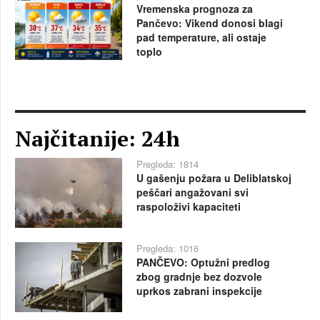
Vremenska prognoza za
Pančevo: Vikend donosi blagi
pad temperature, ali ostaje
toplo
Najčitanije: 24h
Pregleda: 1814
U gašenju požara u Deliblatskoj
peščari angažovani svi
raspoloživi kapaciteti
Pregleda: 1016
PANČEVO: Optužni predlog
zbog gradnje bez dozvole
uprkos zabrani inspekcije