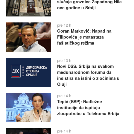
slučaja groznice Zapadnog Nila
ove godine u Srbiji
pre 12 h
Goran Marković: Napad na
Filipovića je metastaza
fašističkog režima
pre 13 h
Novi DSS: Srbija na svakom
međunarodnom forumu da
insistira na istini o zločinima u
Oluji
pre 14 h
Tepić (SSP): Nadležne
institucije da ispitaju
zloupotrebe u Telekomu Srbija
pre 14 h