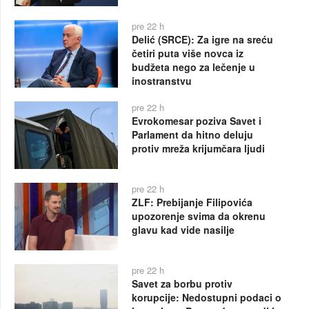
pre 22 h
Delić (SRCE): Za igre na sreću
četiri puta više novca iz
budžeta nego za lečenje u
inostranstvu
pre 22 h
Evrokomesar poziva Savet i
Parlament da hitno deluju
protiv mreža krijumčara ljudi
pre 22 h
ZLF: Prebijanje Filipovića
upozorenje svima da okrenu
glavu kad vide nasilje
pre 22 h
Savet za borbu protiv
korupcije: Nedostupni podaci o