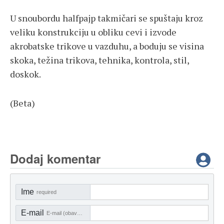
U snoubordu halfpajp takmičari se spuštaju kroz
veliku konstrukciju u obliku cevi i izvode
akrobatske trikove u vazduhu, a boduju se visina
skoka, težina trikova, tehnika, kontrola, stil,
doskok.
(Beta)
Dodaj komentar
Ime
required
E-mail
E-mail (obavezno)