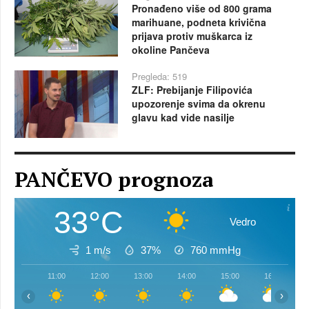
Pronađeno više od 800 grama
marihuane, podneta krivična
prijava protiv muškarca iz
okoline Pančeva
Pregleda: 519
ZLF: Prebijanje Filipovića
upozorenje svima da okrenu
glavu kad vide nasilje
PANČEVO prognoza
33°C
Vedro
1 m/s
37%
760
mmHg
11:00
12:00
13:00
14:00
15:00
16:00
‹
›