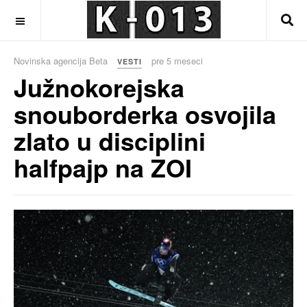
OFF CANVAS
Novinska agencija Beta
pre 5 meseci
VESTI
Južnokorejska
snouborderka osvojila
zlato u disciplini
halfpajp na ZOI