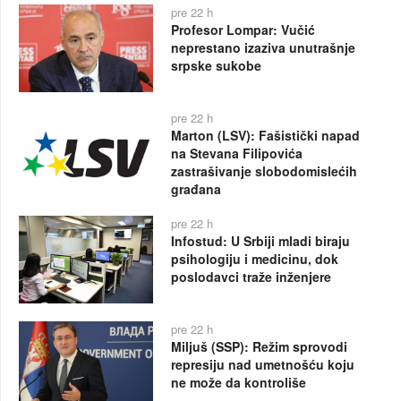
pre 22 h
Profesor Lompar: Vučić
neprestano izaziva unutrašnje
srpske sukobe
pre 22 h
Marton (LSV): Fašistički napad
na Stevana Filipovića
zastrašivanje slobodomislećih
građana
pre 22 h
Infostud: U Srbiji mladi biraju
psihologiju i medicinu, dok
poslodavci traže inženjere
pre 22 h
Miljuš (SSP): Režim sprovodi
represiju nad umetnošću koju
ne može da kontroliše