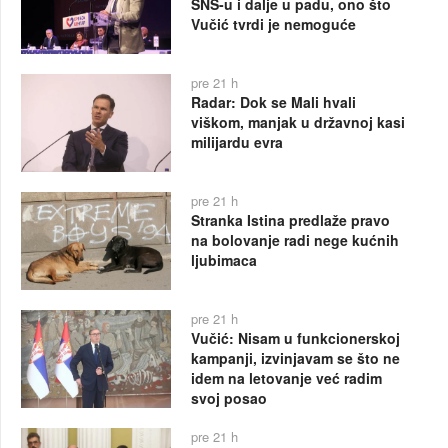
SNS-u i dalje u padu, ono što
Vučić tvrdi je nemoguće
pre 21 h
Radar: Dok se Mali hvali
viškom, manjak u državnoj kasi
milijardu evra
pre 21 h
Stranka Istina predlaže pravo
na bolovanje radi nege kućnih
ljubimaca
pre 21 h
Vučić: Nisam u funkcionerskoj
kampanji, izvinjavam se što ne
idem na letovanje već radim
svoj posao
pre 21 h