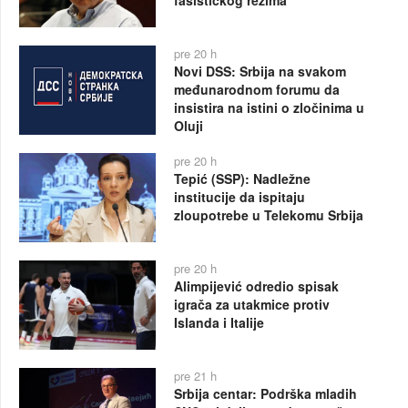
pre 20 h
Novi DSS: Srbija na svakom
međunarodnom forumu da
insistira na istini o zločinima u
Oluji
pre 20 h
Tepić (SSP): Nadležne
institucije da ispitaju
zloupotrebe u Telekomu Srbija
pre 20 h
Alimpijević odredio spisak
igrača za utakmice protiv
Islanda i Italije
pre 21 h
Srbija centar: Podrška mladih