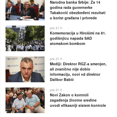
Narodna banka Srbije: Za 14
godina rada guvernerke
Tabaković obezbeđeni rezultati
u korist građana i privrede
pre 21 h
Komemoracija u Hirošimi na 81.
godišnjicu napada SAD
atomskom bombom
pre 21 h
Mediji: Direktor RGZ-a smenjen,
ali zvanično nije dobio
informaciju, novi vd direktor
Dalibor Babić
pre 21 h
Novi Zakon o kontroli
zagađenja životne sredine
uvodi efikasniji sistem kontrole