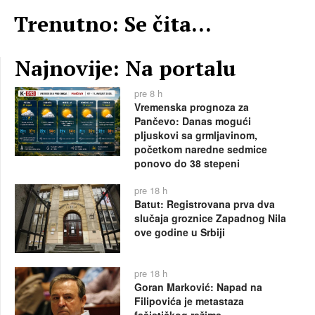
Trenutno: Se čita...
Najnovije: Na portalu
pre 8 h
Vremenska prognoza za
Pančevo: Danas mogući
pljuskovi sa grmljavinom,
početkom naredne sedmice
ponovo do 38 stepeni
pre 18 h
Batut: Registrovana prva dva
slučaja groznice Zapadnog Nila
ove godine u Srbiji
pre 18 h
Goran Marković: Napad na
Filipovića je metastaza
fašističkog režima