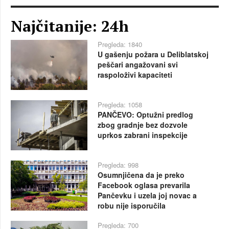
Najčitanije: 24h
Pregleda: 1840
U gašenju požara u Deliblatskoj
peščari angažovani svi
raspoloživi kapaciteti
Pregleda: 1058
PANČEVO: Optužni predlog
zbog gradnje bez dozvole
uprkos zabrani inspekcije
Pregleda: 998
Osumnjičena da je preko
Facebook oglasa prevarila
Pančevku i uzela joj novac a
robu nije isporučila
Pregleda: 700