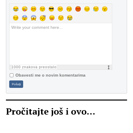
1000
znakova preostalo
Obavesti me o novim komentarima
Pošalji
Pročitajte još i ovo...