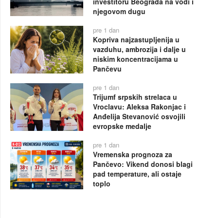
investitoru Beograda na vodi i
njegovom dugu
pre 1 dan
Kopriva najzastupljenija u
vazduhu, ambrozija i dalje u
niskim koncentracijama u
Pančevu
pre 1 dan
Trijumf srpskih strelaca u
Vroclavu: Aleksa Rakonjac i
Anđelija Stevanović osvojili
evropske medalje
pre 1 dan
Vremenska prognoza za
Pančevo: Vikend donosi blagi
pad temperature, ali ostaje
toplo