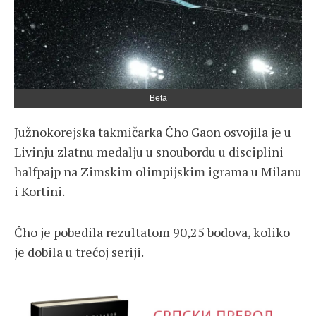
Beta
Južnokorejska takmičarka Čho Gaon osvojila je u
Livinju zlatnu medalju u snoubordu u disciplini
halfpajp na Zimskim olimpijskim igrama u Milanu
i Kortini.
Čho je pobedila rezultatom 90,25 bodova, koliko
je dobila u trećoj seriji.