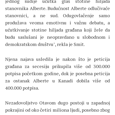
jednog sudije ućutka glas stotine hiljada
stanovnika Alberte. Budućnost Alberte odlučivaće
stanovnici, a ne sud. Odugovlačenje samo
produžava veoma emotivnu i važnu debatu, a
ućutkivanje stotine hiljada građana koji žele da
budu saslušani je neopravdano u slobodnom i
demokratskom društvu", rekla je Smit.
Njena najava usledila je nakon što je peticija
građana za secesiju prikupila više od 300.000
potpisa početkom godine, dok je posebna peticija
za ostanak Alberte u Kanadi dobila više od
400.000 potpisa.
Nezadovoljstvo Otavom dugo postoji u zapadnoj
pokrajini od oko četiri miliona ljudi, posebno zbog