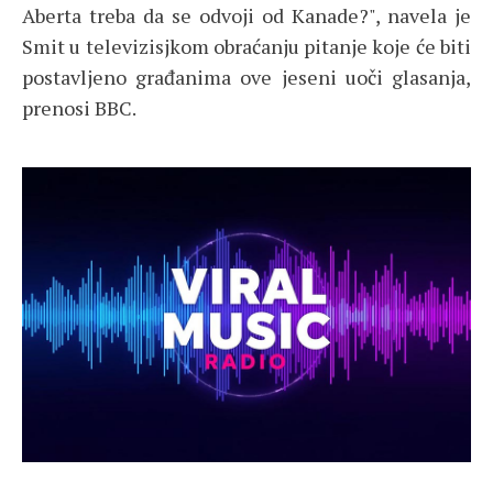
Aberta treba da se odvoji od Kanade?", navela je
Smit u televizisjkom obraćanju pitanje koje će biti
postavljeno građanima ove jeseni uoči glasanja,
prenosi BBC.