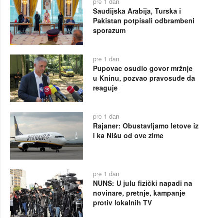
pre 1 dan
Saudijska Arabija, Turska i
Pakistan potpisali odbrambeni
sporazum
pre 1 dan
Pupovac osudio govor mržnje
u Kninu, pozvao pravosuđe da
reaguje
pre 1 dan
Rajaner: Obustavljamo letove iz
i ka Nišu od ove zime
pre 1 dan
NUNS: U julu fizički napadi na
novinare, pretnje, kampanje
protiv lokalnih TV