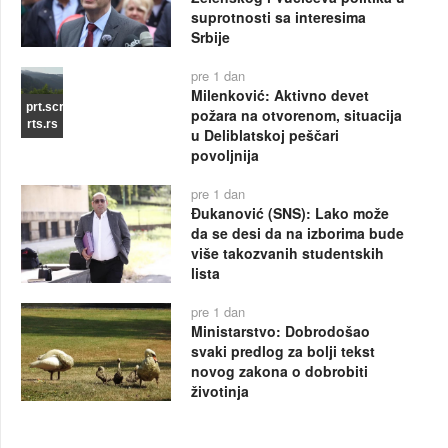
suprotnosti sa interesima
Srbije
pre 1 dan
Milenković: Aktivno devet
prt.scr
požara na otvorenom, situacija
rts.rs
u Deliblatskoj peščari
povoljnija
pre 1 dan
Đukanović (SNS): Lako može
da se desi da na izborima bude
više takozvanih studentskih
lista
pre 1 dan
Ministarstvo: Dobrodošao
svaki predlog za bolji tekst
novog zakona o dobrobiti
životinja