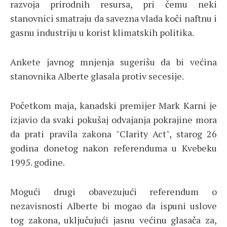
razvoja prirodnih resursa, pri čemu neki
stanovnici smatraju da savezna vlada koči naftnu i
gasnu industriju u korist klimatskih politika.
Ankete javnog mnjenja sugerišu da bi većina
stanovnika Alberte glasala protiv secesije.
Početkom maja, kanadski premijer Mark Karni je
izjavio da svaki pokušaj odvajanja pokrajine mora
da prati pravila zakona "Clarity Act", starog 26
godina donetog nakon referenduma u Kvebeku
1995. godine.
Mogući drugi obavezujući referendum o
nezavisnosti Alberte bi mogao da ispuni uslove
tog zakona, uključujući jasnu većinu glasača za,