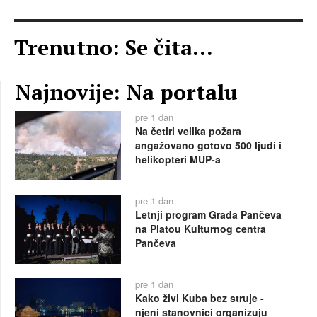
Trenutno: Se čita...
Najnovije: Na portalu
pre 1 dan
Na četiri velika požara
angažovano gotovo 500 ljudi i
helikopteri MUP-a
pre 1 dan
Letnji program Grada Pančeva
na Platou Kulturnog centra
Pančeva
pre 1 dan
Kako živi Kuba bez struje -
njeni stanovnici organizuju