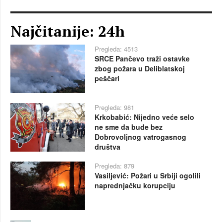
Najčitanije: 24h
Pregleda: 4513
SRCE Pančevo traži ostavke
zbog požara u Deliblatskoj
peščari
Pregleda: 981
Krkobabić: Nijedno veće selo
ne sme da bude bez
Dobrovoljnog vatrogasnog
društva
Pregleda: 879
Vasiljević: Požari u Srbiji ogolili
naprednjačku korupciju