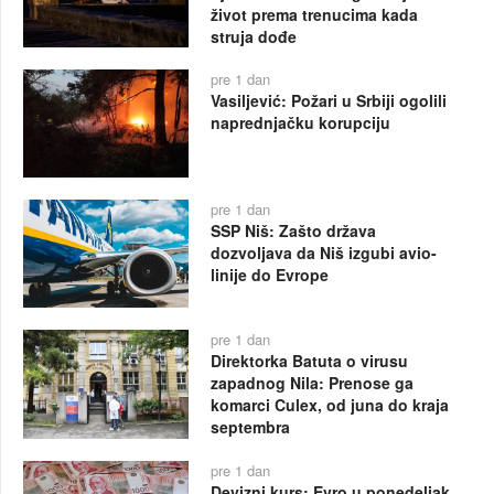
život prema trenucima kada
struja dođe
pre 1 dan
Vasiljević: Požari u Srbiji ogolili
naprednjačku korupciju
pre 1 dan
SSP Niš: Zašto država
dozvoljava da Niš izgubi avio-
linije do Evrope
pre 1 dan
Direktorka Batuta o virusu
zapadnog Nila: Prenose ga
komarci Culex, od juna do kraja
septembra
pre 1 dan
Devizni kurs: Evro u ponedeljak