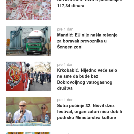
117,34 dinara
pre 1 dan
Mandić: EU nije našla rešenje
za boravak prevoznika u
Šengen zoni
pre 1 dan
Krkobabić: Nijedno veće selo
ne sme da bude bez
Dobrovoljnog vatrogasnog
društva
pre 1 dan
Sutra počinje 32. Nišvil džez
festival, organizatori nisu dobili
podršku Ministarstva kulture