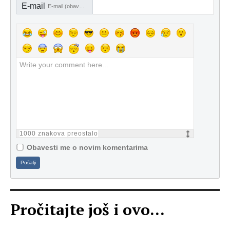
E-mail
E-mail (obavezno)
1000
znakova preostalo
Obavesti me o novim komentarima
Pošalji
Pročitajte još i ovo...