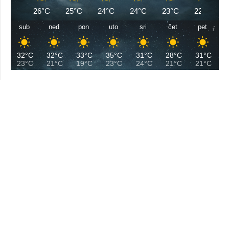
26°C
25°C
24°C
24°C
23°C
22°C
sub
ned
pon
uto
sri
čet
pet
32°C
32°C
33°C
35°C
31°C
28°C
31°C
23°C
21°C
19°C
23°C
24°C
21°C
21°C