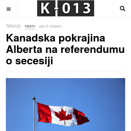
OFF CANVAS
TANJUG
pre 2 meseci
VESTI
Kanadska pokrajina
Alberta na referendumu
o secesiji