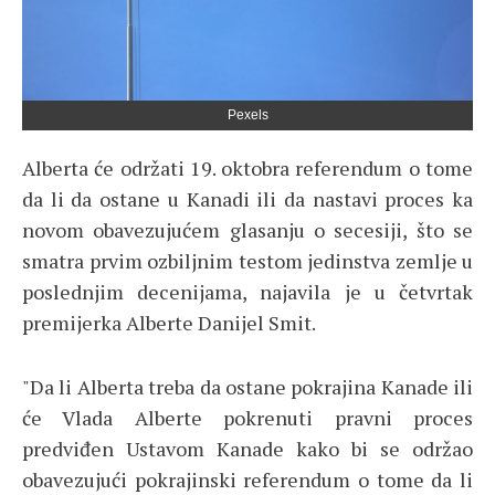
Pexels
Alberta će održati 19. oktobra referendum o tome
da li da ostane u Kanadi ili da nastavi proces ka
novom obavezujućem glasanju o secesiji, što se
smatra prvim ozbiljnim testom jedinstva zemlje u
poslednjim decenijama, najavila je u četvrtak
premijerka Alberte Danijel Smit.
"Da li Alberta treba da ostane pokrajina Kanade ili
će Vlada Alberte pokrenuti pravni proces
predviđen Ustavom Kanade kako bi se održao
obavezujući pokrajinski referendum o tome da li