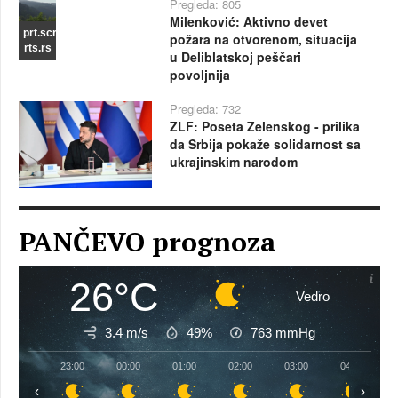
Pregleda: 805
Milenković: Aktivno devet
prt.scr
požara na otvorenom, situacija
rts.rs
u Deliblatskoj peščari
povoljnija
Pregleda: 732
ZLF: Poseta Zelenskog - prilika
da Srbija pokaže solidarnost sa
ukrajinskim narodom
PANČEVO prognoza
26°C
Vedro
3.4 m/s
49%
763
mmHg
23:00
00:00
01:00
02:00
03:00
04:00
‹
›