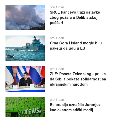
pre 1 dan
SRCE Pančevo traži ostavke
zbog požara u Deliblatskoj
peščari
pre 1 dan
Crna Gora i Island mogle bi u
paketu da uđu u EU
pre 1 dan
ZLF: Poseta Zelenskog - prilika
da Srbija pokaže solidarnost sa
ukrajinskim narodom
pre 1 dan
Belorusija označila Juronjuz
kao ekstremistički medij