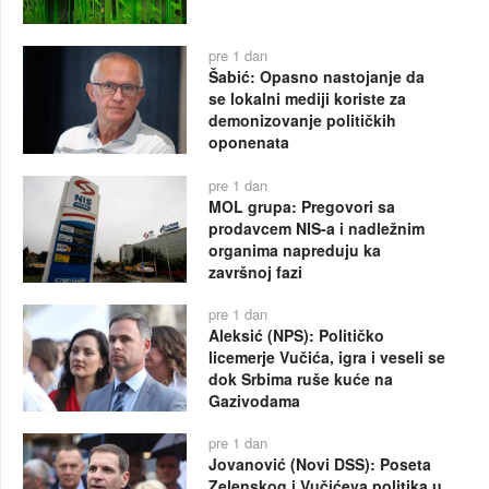
pre 1 dan
Šabić: Opasno nastojanje da
se lokalni mediji koriste za
demonizovanje političkih
oponenata
pre 1 dan
MOL grupa: Pregovori sa
prodavcem NIS-a i nadležnim
organima napreduju ka
završnoj fazi
pre 1 dan
Aleksić (NPS): Političko
licemerje Vučića, igra i veseli se
dok Srbima ruše kuće na
Gazivodama
pre 1 dan
Jovanović (Novi DSS): Poseta
Zelenskog i Vučićeva politika u