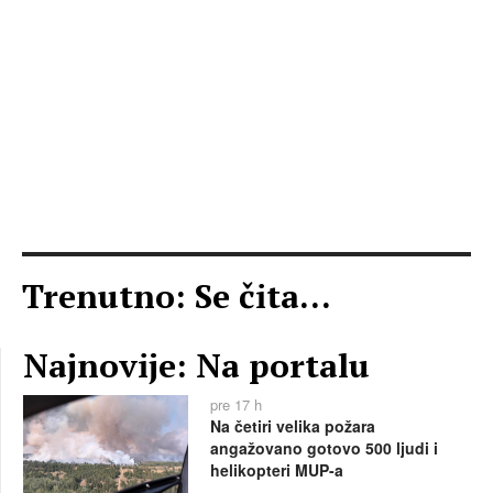
Trenutno: Se čita...
Najnovije: Na portalu
pre 17 h
Na četiri velika požara
angažovano gotovo 500 ljudi i
helikopteri MUP-a