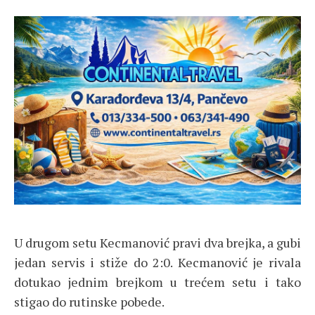
U drugom setu Kecmanović pravi dva brejka, a gubi
jedan servis i stiže do 2:0. Kecmanović je rivala
dotukao jednim brejkom u trećem setu i tako
stigao do rutinske pobede.