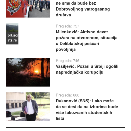
ne sme da bude bez
Dobrovoljnog vatrogasnog
društva
Pregleda: 757
Milenković: Aktivno devet
prt.scr
požara na otvorenom, situacija
rts.rs
u Deliblatskoj peščari
povoljnija
Pregleda: 746
Vasiljević: Požari u Srbiji ogolili
naprednjačku korupciju
Pregleda: 666
Đukanović (SNS): Lako može
da se desi da na izborima bude
više takozvanih studentskih
lista