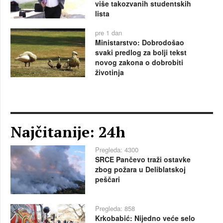
više takozvanih studentskih
lista
pre 1 dan
Ministarstvo: Dobrodošao
svaki predlog za bolji tekst
novog zakona o dobrobiti
životinja
Najčitanije: 24h
Pregleda: 4300
SRCE Pančevo traži ostavke
zbog požara u Deliblatskoj
peščari
Pregleda: 858
Krkobabić: Nijedno veće selo