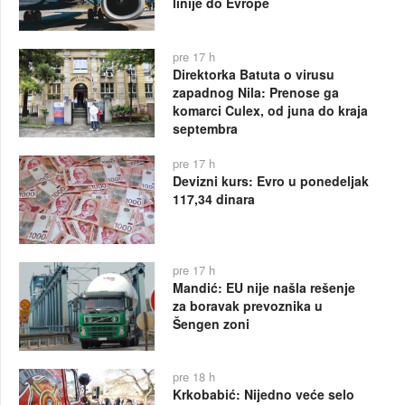
linije do Evrope
pre 17 h
Direktorka Batuta o virusu
zapadnog Nila: Prenose ga
komarci Culex, od juna do kraja
septembra
pre 17 h
Devizni kurs: Evro u ponedeljak
117,34 dinara
pre 17 h
Mandić: EU nije našla rešenje
za boravak prevoznika u
Šengen zoni
pre 18 h
Krkobabić: Nijedno veće selo