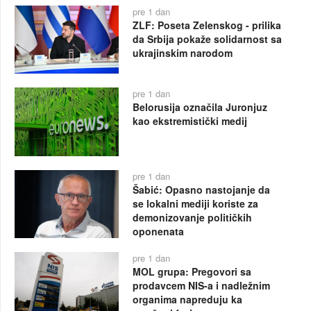
pre 1 dan
ZLF: Poseta Zelenskog - prilika
da Srbija pokaže solidarnost sa
ukrajinskim narodom
pre 1 dan
Belorusija označila Juronjuz
kao ekstremistički medij
pre 1 dan
Šabić: Opasno nastojanje da
se lokalni mediji koriste za
demonizovanje političkih
oponenata
pre 1 dan
MOL grupa: Pregovori sa
prodavcem NIS-a i nadležnim
organima napreduju ka