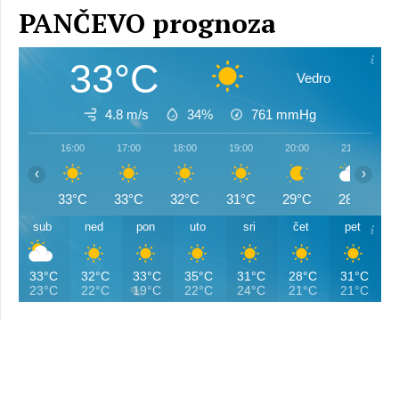
PANČEVO prognoza
33°C
Vedro
4.8 m/s
34%
761
mmHg
16:00
17:00
18:00
19:00
20:00
21:00
‹
›
33°C
33°C
32°C
31°C
29°C
28°C
sub
ned
pon
uto
sri
čet
pet
33°C
32°C
33°C
35°C
31°C
28°C
31°C
23°C
22°C
19°C
22°C
24°C
21°C
21°C