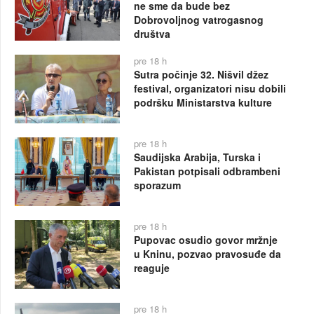
ne sme da bude bez
Dobrovoljnog vatrogasnog
društva
pre 18 h
Sutra počinje 32. Nišvil džez
festival, organizatori nisu dobili
podršku Ministarstva kulture
pre 18 h
Saudijska Arabija, Turska i
Pakistan potpisali odbrambeni
sporazum
pre 18 h
Pupovac osudio govor mržnje
u Kninu, pozvao pravosuđe da
reaguje
pre 18 h