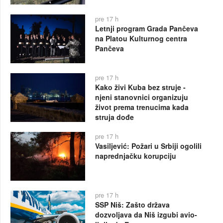
pre 17 h
Letnji program Grada Pančeva
na Platou Kulturnog centra
Pančeva
pre 17 h
Kako živi Kuba bez struje -
njeni stanovnici organizuju
život prema trenucima kada
struja dođe
pre 17 h
Vasiljević: Požari u Srbiji ogolili
naprednjačku korupciju
pre 17 h
SSP Niš: Zašto država
dozvoljava da Niš izgubi avio-