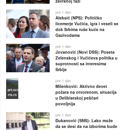
završnoj fazi
pre 1 dan
Aleksić (NPS): Političko
licemerje Vučića, igra i veseli se
dok Srbima ruše kuće na
Gazivodama
pre 1 dan
Jovanović (Novi DSS): Poseta
Zelenskog i Vučićeva politika u
suprotnosti sa interesima
Srbije
pre 1 dan
Milenković: Aktivno devet
prt.scr
požara na otvorenom, situacija
rts.rs
u Deliblatskoj peščari
povoljnija
pre 1 dan
Đukanović (SNS): Lako može
da se desi da na izborima bude