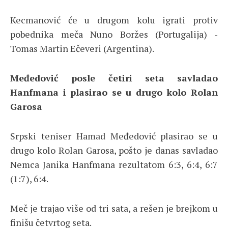
Kecmanović će u drugom kolu igrati protiv
pobednika meča Nuno Boržes (Portugalija) -
Tomas Martin Ečeveri (Argentina).
Međedović posle četiri seta savladao
Hanfmana i plasirao se u drugo kolo Rolan
Garosa
Srpski teniser Hamad Međedović plasirao se u
drugo kolo Rolan Garosa, pošto je danas savladao
Nemca Janika Hanfmana rezultatom 6:3, 6:4, 6:7
(1:7), 6:4.
Meč je trajao više od tri sata, a rešen je brejkom u
finišu četvrtog seta.