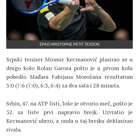
EPA/CHRISTOPHE PETIT TESSON
Srpski teniser Miomir Kecmanović plasirao se u
drugo kolo Rolan Garosa pošto je u prvom kolu
pobedio Mađara Fabijana Morožana rezultatom
3:0 (7:6 (7:0), 6:3, 6:4) za dva sata i 28 minuta.
Srbin, 47. na ATP listi, loše je otvorio meč, pošto je
52. sa liste prvi napravio brejk. Uzvratio je
Kecmanović ubrzo, a onda u taj-brejku deklasirao
rivala.