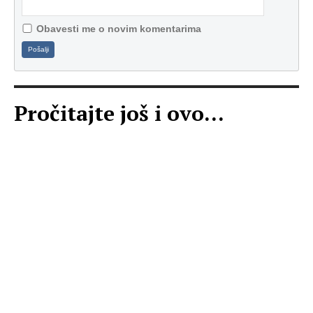
Obavesti me o novim komentarima
Pošalji
Pročitajte još i ovo...