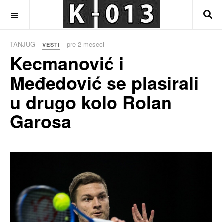
OFF CANVAS
TANJUG
pre 2 meseci
VESTI
Kecmanović i
Međedović se plasirali
u drugo kolo Rolan
Garosa