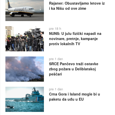
Rajaner: Obustavljamo letove iz
i ka Nišu od ove zime
pre 18 h
NUNS: U julu fizički napadi na
novinare, pretnje, kampanje
protiv lokalnih TV
pre 1 dan
SRCE Pančevo traži ostavke
zbog požara u Deliblatskoj
peščari
pre 1 dan
Crna Gora i Island mogle bi u
paketu da uđu u EU