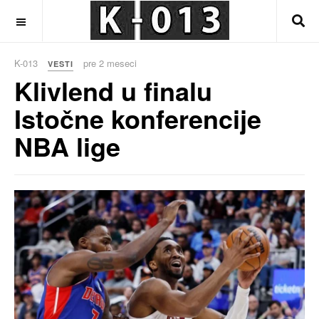
OFF CANVAS
K-013
pre 2 meseci
VESTI
Klivlend u finalu
Istočne konferencije
NBA lige