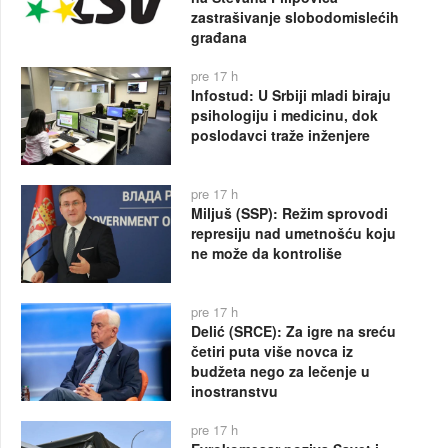
zastrašivanje slobodomislećih
građana
pre 17 h
Infostud: U Srbiji mladi biraju
psihologiju i medicinu, dok
poslodavci traže inženjere
pre 17 h
Miljuš (SSP): Režim sprovodi
represiju nad umetnošću koju
ne može da kontroliše
pre 17 h
Delić (SRCE): Za igre na sreću
četiri puta više novca iz
budžeta nego za lečenje u
inostranstvu
pre 17 h