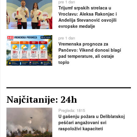
pre 1 dan
Trijumf srpskih strelaca u
Vroclavu: Aleksa Rakonjac i
Anđelija Stevanović osvojili
evropske medalje
pre 1 dan
Vremenska prognoza za
Pančevo: Vikend donosi blagi
pad temperature, ali ostaje
toplo
Najčitanije: 24h
Pregleda: 1815
U gašenju požara u Deliblatskoj
peščari angažovani svi
raspoloživi kapaciteti