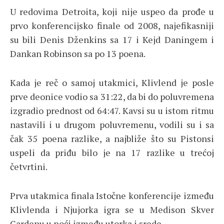
U redovima Detroita, koji nije uspeo da prođe u
prvo konferencijsko finale od 2008, najefikasniji
su bili Denis Dženkins sa 17 i Kejd Daningem i
Dankan Robinson sa po 13 poena.
Kada je reč o samoj utakmici, Klivlend je posle
prve deonice vodio sa 31:22, da bi do poluvremena
izgradio prednost od 64:47. Kavsi su u istom ritmu
nastavili i u drugom poluvremenu, vodili su i sa
čak 35 poena razlike, a najbliže što su Pistonsi
uspeli da priđu bilo je na 17 razlike u trećoj
četvrtini.
Prva utakmica finala Istočne konferencije između
Klivlenda i Njujorka igra se u Medison Skver
Gardenu u noći između utorka i srede.