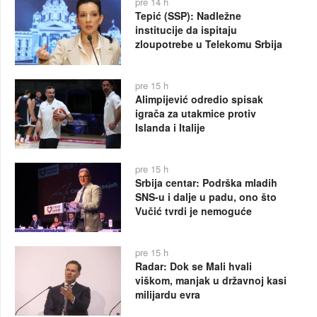
pre 14 h
Tepić (SSP): Nadležne
institucije da ispitaju
zloupotrebe u Telekomu Srbija
pre 15 h
Alimpijević odredio spisak
igrača za utakmice protiv
Islanda i Italije
pre 15 h
Srbija centar: Podrška mladih
SNS-u i dalje u padu, ono što
Vučić tvrdi je nemoguće
pre 15 h
Radar: Dok se Mali hvali
viškom, manjak u državnoj kasi
milijardu evra