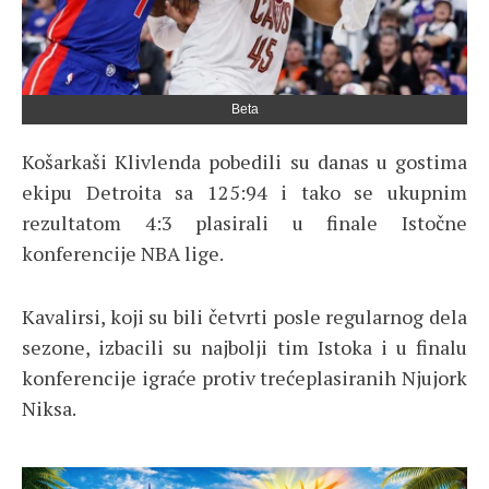
Beta
Košarkaši Klivlenda pobedili su danas u gostima
ekipu Detroita sa 125:94 i tako se ukupnim
rezultatom 4:3 plasirali u finale Istočne
konferencije NBA lige.
Kavalirsi, koji su bili četvrti posle regularnog dela
sezone, izbacili su najbolji tim Istoka i u finalu
konferencije igraće protiv trećeplasiranih Njujork
Niksa.