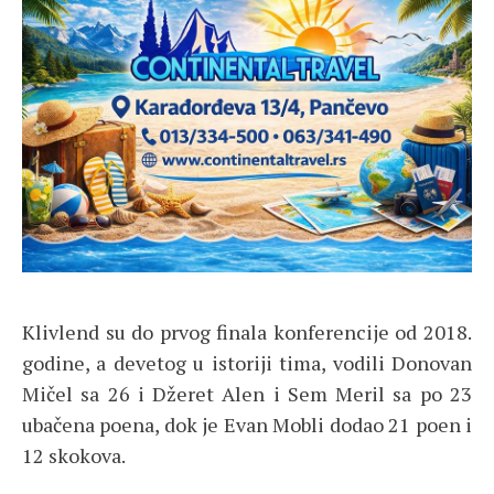
Klivlend su do prvog finala konferencije od 2018.
godine, a devetog u istoriji tima, vodili Donovan
Mičel sa 26 i Džeret Alen i Sem Meril sa po 23
ubačena poena, dok je Evan Mobli dodao 21 poen i
12 skokova.