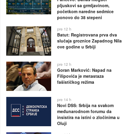
pljuskovi sa grmljavinom,
početkom naredne sedmice
ponovo do 38 stepeni
pre 12 h
Batut: Registrovana prva dva
slučaja groznice Zapadnog Nila
ove godine u Srbiji
pre 12 h
Goran Marković: Napad na
Filipovića je metastaza
fašističkog režima
pre 14 h
Novi DSS: Srbija na svakom
međunarodnom forumu da
insistira na istini o zločinima u
Oluji