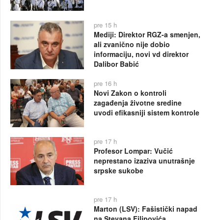
pre 15 h
Mediji: Direktor RGZ-a smenjen,
ali zvanično nije dobio
informaciju, novi vd direktor
Dalibor Babić
pre 16 h
Novi Zakon o kontroli
zagađenja životne sredine
uvodi efikasniji sistem kontrole
pre 17 h
Profesor Lompar: Vučić
neprestano izaziva unutrašnje
srpske sukobe
pre 17 h
Marton (LSV): Fašistički napad
na Stevana Filipovića