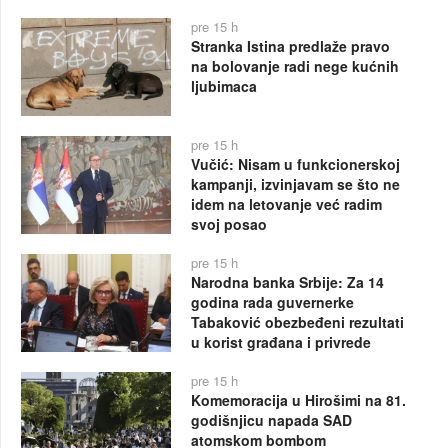
pre 15 h
Stranka Istina predlaže pravo
na bolovanje radi nege kućnih
ljubimaca
pre 15 h
Vučić: Nisam u funkcionerskoj
kampanji, izvinjavam se što ne
idem na letovanje već radim
svoj posao
pre 15 h
Narodna banka Srbije: Za 14
godina rada guvernerke
Tabaković obezbeđeni rezultati
u korist građana i privrede
pre 15 h
Komemoracija u Hirošimi na 81.
godišnjicu napada SAD
atomskom bombom