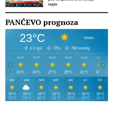
toplo
PANČEVO prognoza
23°C
Vedro
2.2 m/s
72%
760
mmHg
06:00
07:00
08:00
09:00
10:00
11:00
‹
›
23°C
24°C
27°C
29°C
31°C
33°C
pet
sub
ned
pon
uto
sri
čet
35°C
33°C
33°C
33°C
35°C
36°C
35°C
23°C
23°C
22°C
21°C
23°C
25°C
26°C