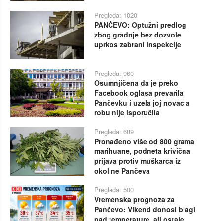
Pregleda: 1020
PANČEVO: Optužni predlog
zbog gradnje bez dozvole
uprkos zabrani inspekcije
Pregleda: 960
Osumnjičena da je preko
Facebook oglasa prevarila
Pančevku i uzela joj novac a
robu nije isporučila
Pregleda: 689
Pronađeno više od 800 grama
marihuane, podneta krivična
prijava protiv muškarca iz
okoline Pančeva
Pregleda: 500
Vremenska prognoza za
Pančevo: Vikend donosi blagi
pad temperature, ali ostaje