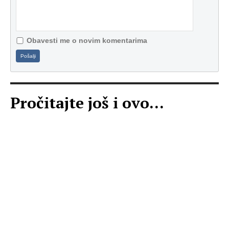
Obavesti me o novim komentarima
Pošalji
Pročitajte još i ovo...