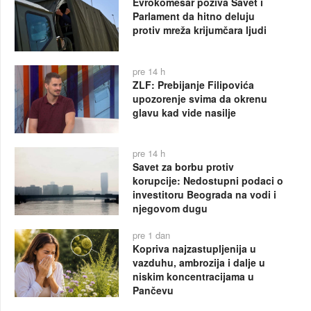
Evrokomesar poziva Savet i
Parlament da hitno deluju
protiv mreža krijumčara ljudi
pre 14 h
ZLF: Prebijanje Filipovića
upozorenje svima da okrenu
glavu kad vide nasilje
pre 14 h
Savet za borbu protiv
korupcije: Nedostupni podaci o
investitoru Beograda na vodi i
njegovom dugu
pre 1 dan
Kopriva najzastupljenija u
vazduhu, ambrozija i dalje u
niskim koncentracijama u
Pančevu