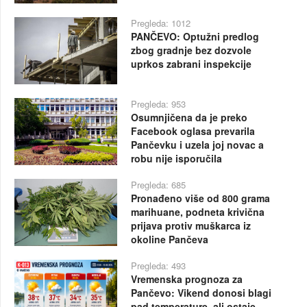
Pregleda: 1012
PANČEVO: Optužni predlog
zbog gradnje bez dozvole
uprkos zabrani inspekcije
Pregleda: 953
Osumnjičena da je preko
Facebook oglasa prevarila
Pančevku i uzela joj novac a
robu nije isporučila
Pregleda: 685
Pronađeno više od 800 grama
marihuane, podneta krivična
prijava protiv muškarca iz
okoline Pančeva
Pregleda: 493
Vremenska prognoza za
Pančevo: Vikend donosi blagi
pad temperature, ali ostaje