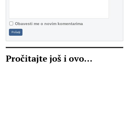
Obavesti me o novim komentarima
Pošalji
Pročitajte još i ovo...