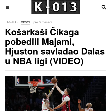
OFF CANVAS
TANJUG
pre 6 meseci
VESTI
Košarkaši Čikaga
pobedili Majami,
Hjuston savladao Dalas
u NBA ligi (VIDEO)