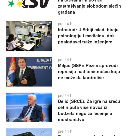
zastrašivanje slobodomislećih
građana
pre 14 h
Infostud: U Srbiji mladi biraju
psihologiju i medicinu, dok
poslodavci traže inženjere
pre 14 h
Miljuš (SSP): Režim sprovodi
represiju nad umetnošću koju
ne može da kontroliše
pre 14 h
Delić (SRCE): Za igre na sreću
četiri puta više novca iz
budžeta nego za lečenje u
inostranstvu
pre 14 h