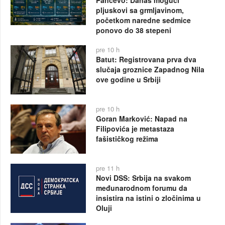
Pančevo: Danas mogući
pljuskovi sa grmljavinom,
početkom naredne sedmice
ponovo do 38 stepeni
pre 10 h
Batut: Registrovana prva dva
slučaja groznice Zapadnog Nila
ove godine u Srbiji
pre 10 h
Goran Marković: Napad na
Filipovića je metastaza
fašističkog režima
pre 11 h
Novi DSS: Srbija na svakom
međunarodnom forumu da
insistira na istini o zločinima u
Oluji