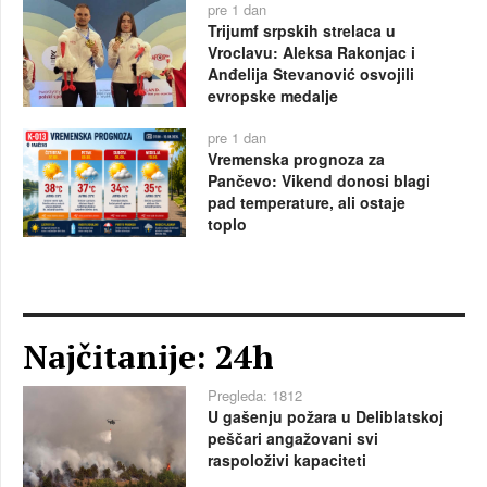
pre 1 dan
Trijumf srpskih strelaca u
Vroclavu: Aleksa Rakonjac i
Anđelija Stevanović osvojili
evropske medalje
pre 1 dan
Vremenska prognoza za
Pančevo: Vikend donosi blagi
pad temperature, ali ostaje
toplo
Najčitanije: 24h
Pregleda: 1812
U gašenju požara u Deliblatskoj
peščari angažovani svi
raspoloživi kapaciteti