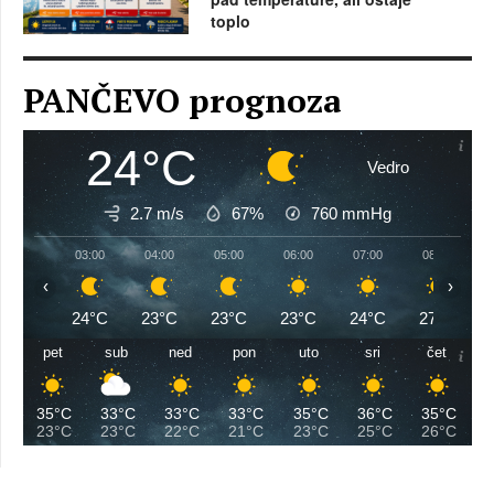
toplo
PANČEVO prognoza
24°C
Vedro
2.7 m/s
67%
760
mmHg
03:00
04:00
05:00
06:00
07:00
08:00
‹
›
24°C
23°C
23°C
23°C
24°C
27°C
pet
sub
ned
pon
uto
sri
čet
35°C
33°C
33°C
33°C
35°C
36°C
35°C
23°C
23°C
22°C
21°C
23°C
25°C
26°C