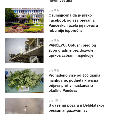
novih veština
pre 9 h
Osumnjičena da je preko
Facebook oglasa prevarila
Pančevku i uzela joj novac a
robu nije isporučila
pre 9 h
PANČEVO: Optužni predlog
zbog gradnje bez dozvole
uprkos zabrani inspekcije
pre 9 h
Pronađeno više od 800 grama
marihuane, podneta krivična
prijava protiv muškarca iz
okoline Pančeva
pre 15 h
U gašenju požara u Deliblatskoj
peščari angažovani svi