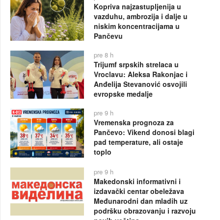
Kopriva najzastupljenija u
vazduhu, ambrozija i dalje u
niskim koncentracijama u
Pančevu
pre 8 h
Trijumf srpskih strelaca u
Vroclavu: Aleksa Rakonjac i
Anđelija Stevanović osvojili
evropske medalje
pre 9 h
Vremenska prognoza za
Pančevo: Vikend donosi blagi
pad temperature, ali ostaje
toplo
pre 9 h
Makedonski informativni i
izdavački centar obeležava
Međunarodni dan mladih uz
podršku obrazovanju i razvoju