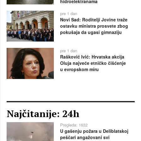
hidroelektranama
pre 1 dan
Novi Sad: Roditelji Jovine traže
ostavku ministra prosvete zbog
pokušaja da ugasi gimnaziju
pre 1 dan
Rašković Ivić: Hrvatska akcija
Oluja najveće etničko čišćenje
u evropskom miru
Najčitanije: 24h
Pregleda: 1632
U gašenju požara u Deliblatskoj
peščari angažovani svi