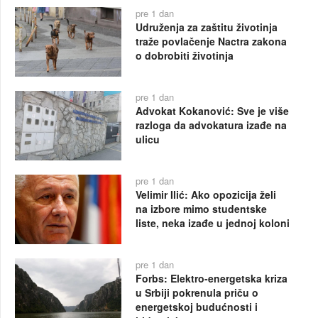
pre 1 dan
Udruženja za zaštitu životinja
traže povlačenje Nactra zakona
o dobrobiti životinja
pre 1 dan
Advokat Kokanović: Sve je više
razloga da advokatura izađe na
ulicu
pre 1 dan
Velimir Ilić: Ako opozicija želi
na izbore mimo studentske
liste, neka izađe u jednoj koloni
pre 1 dan
Forbs: Elektro-energetska kriza
u Srbiji pokrenula priču o
energetskoj budućnosti i