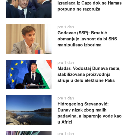
Izraelaca iz Gaze dok se Hamas
potpuno ne razoruža
pre 1 dan
Gođevac (SSP): Brnabić
obmanjuje javnost da bi SNS
manipulisao izborima
pre 1 dan
Mađar: Vodostaj Dunava raste,
stabilizovana proizvodnja
struje u delu elektrane Pakš
pre 1 dan
Hidrogeolog Stevanović:
Dunav nizak zbog malih
padavina, a isparenje vode kao
u Africi
pre 1 dan