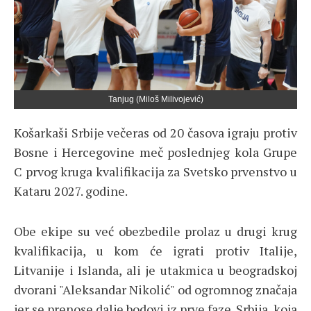
Tanjug (Miloš Milivojević)
Košarkaši Srbije večeras od 20 časova igraju protiv
Bosne i Hercegovine meč poslednjeg kola Grupe
C prvog kruga kvalifikacija za Svetsko prvenstvo u
Kataru 2027. godine.
Obe ekipe su već obezbedile prolaz u drugi krug
kvalifikacija, u kom će igrati protiv Italije,
Litvanije i Islanda, ali je utakmica u beogradskoj
dvorani "Aleksandar Nikolić" od ogromnog značaja
jer se prenose dalje bodovi iz prve faze. Srbija, koja