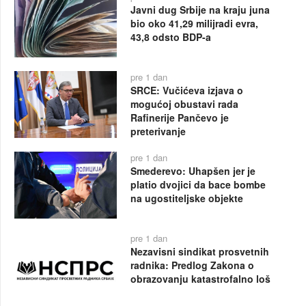
Javni dug Srbije na kraju juna
bio oko 41,29 milijradi evra,
43,8 odsto BDP-a
pre 1 dan
SRCE: Vučićeva izjava o
mogućoj obustavi rada
Rafinerije Pančevo je
preterivanje
pre 1 dan
Smederevo: Uhapšen jer je
platio dvojici da bace bombe
na ugostiteljske objekte
pre 1 dan
Nezavisni sindikat prosvetnih
radnika: Predlog Zakona o
obrazovanju katastrofalno loš