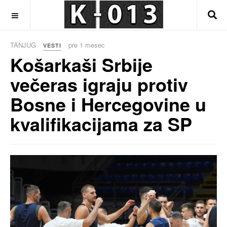
OFF CANVAS
TANJUG
pre 1 mesec
VESTI
Košarkaši Srbije
večeras igraju protiv
Bosne i Hercegovine u
kvalifikacijama za SP