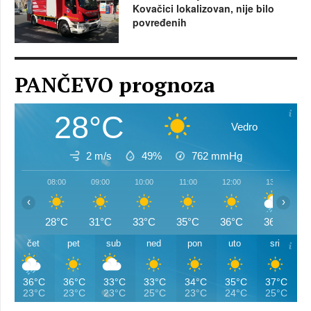
Kovačici lokalizovan, nije bilo
povređenih
PANČEVO prognoza
28°C
Vedro
2 m/s
49%
762
mmHg
08:00
09:00
10:00
11:00
12:00
13:00
‹
›
28°C
31°C
33°C
35°C
36°C
36°C
čet
pet
sub
ned
pon
uto
sri
36°C
36°C
33°C
33°C
34°C
35°C
37°C
23°C
23°C
23°C
25°C
23°C
24°C
25°C