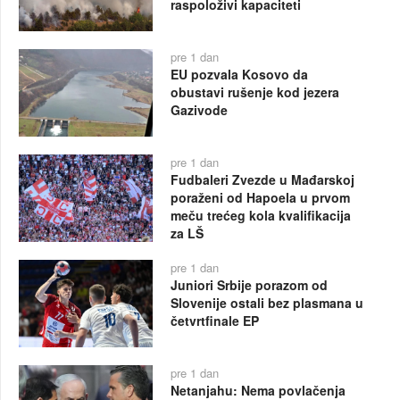
raspoloživi kapaciteti
pre 1 dan
EU pozvala Kosovo da
obustavi rušenje kod jezera
Gazivode
pre 1 dan
Fudbaleri Zvezde u Mađarskoj
poraženi od Hapoela u prvom
meču trećeg kola kvalifikacija
za LŠ
pre 1 dan
Juniori Srbije porazom od
Slovenije ostali bez plasmana u
četvrtfinale EP
pre 1 dan
Netanjahu: Nema povlačenja