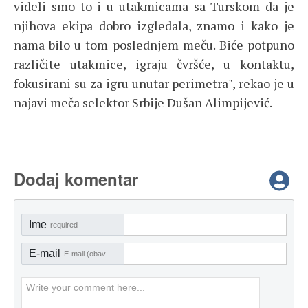
videli smo to i u utakmicama sa Turskom da je
njihova ekipa dobro izgledala, znamo i kako je
nama bilo u tom poslednjem meču. Biće potpuno
različite utakmice, igraju čvršće, u kontaktu,
fokusirani su za igru unutar perimetra", rekao je u
najavi meča selektor Srbije Dušan Alimpijević.
Dodaj komentar
Ime
required
E-mail
E-mail (obavezno)