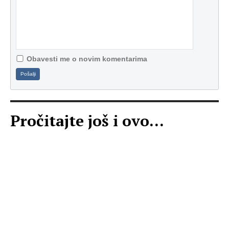
Obavesti me o novim komentarima
Pošalji
Pročitajte još i ovo...