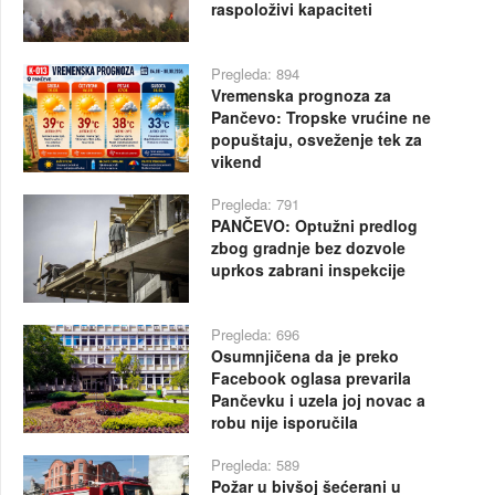
raspoloživi kapaciteti
Pregleda: 894
Vremenska prognoza za
Pančevo: Tropske vrućine ne
popuštaju, osveženje tek za
vikend
Pregleda: 791
PANČEVO: Optužni predlog
zbog gradnje bez dozvole
uprkos zabrani inspekcije
Pregleda: 696
Osumnjičena da je preko
Facebook oglasa prevarila
Pančevku i uzela joj novac a
robu nije isporučila
Pregleda: 589
Požar u bivšoj šećerani u