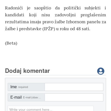
Radonići je saopštio da politički subjekti i
kandidati koji nisu zadovoljni proglašenim
rezultatima imaju pravo žalbe Izbornom panelu za
žalbe i predstavke (IPŽP) u roku od 48 sati.
(Beta)
Dodaj komentar
Ime
required
E-mail
E-mail (obavezno)