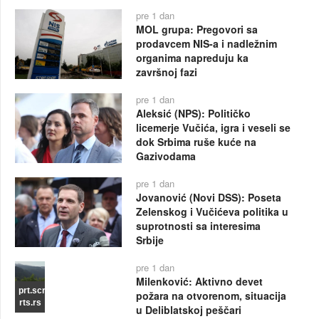
pre 1 dan
MOL grupa: Pregovori sa
prodavcem NIS-a i nadležnim
organima napreduju ka
završnoj fazi
pre 1 dan
Aleksić (NPS): Političko
licemerje Vučića, igra i veseli se
dok Srbima ruše kuće na
Gazivodama
pre 1 dan
Jovanović (Novi DSS): Poseta
Zelenskog i Vučićeva politika u
suprotnosti sa interesima
Srbije
pre 1 dan
Milenković: Aktivno devet
prt.scr
požara na otvorenom, situacija
rts.rs
u Deliblatskoj peščari