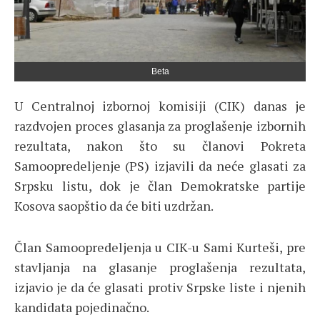
Beta
U Centralnoj izbornoj komisiji (CIK) danas je
razdvojen proces glasanja za proglašenje izbornih
rezultata, nakon što su članovi Pokreta
Samoopredeljenje (PS) izjavili da neće glasati za
Srpsku listu, dok je član Demokratske partije
Kosova saopštio da će biti uzdržan.
Član Samoopredeljenja u CIK-u Sami Kurteši, pre
stavljanja na glasanje proglašenja rezultata,
izjavio je da će glasati protiv Srpske liste i njenih
kandidata pojedinačno.