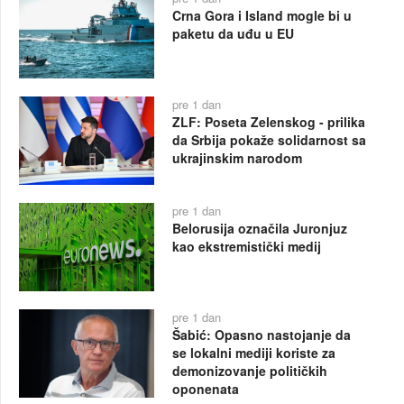
Crna Gora i Island mogle bi u
paketu da uđu u EU
pre 1 dan
ZLF: Poseta Zelenskog - prilika
da Srbija pokaže solidarnost sa
ukrajinskim narodom
pre 1 dan
Belorusija označila Juronjuz
kao ekstremistički medij
pre 1 dan
Šabić: Opasno nastojanje da
se lokalni mediji koriste za
demonizovanje političkih
oponenata