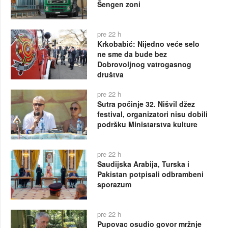
Šengen zoni
pre 22 h
Krkobabić: Nijedno veće selo
ne sme da bude bez
Dobrovoljnog vatrogasnog
društva
pre 22 h
Sutra počinje 32. Nišvil džez
festival, organizatori nisu dobili
podršku Ministarstva kulture
pre 22 h
Saudijska Arabija, Turska i
Pakistan potpisali odbrambeni
sporazum
pre 22 h
Pupovac osudio govor mržnje