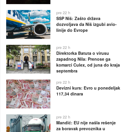
pre 22 h
SSP Niš: Zašto država
dozvoljava da Niš izgubi avio-
linije do Evrope
pre 22 h
Direktorka Batuta o virusu
zapadnog Nila: Prenose ga
komarci Culex, od juna do kraja
septembra
pre 22 h
Devizni kurs: Evro u ponedeljak
117,34 dinara
pre 22 h
Mandić: EU nije našla rešenje
za boravak prevoznika u