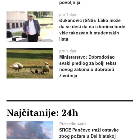
povoljnija
pre 1 dan
Đukanović (SNS): Lako može
da se desi da na izborima bude
više takozvanih studentskih
lista
pre 1 dan
Ministarstvo: Dobrodošao
svaki predlog za bolji tekst
novog zakona o dobrobiti
životinja
Najčitanije: 24h
Pregleda: 4461
SRCE Pančevo traži ostavke
zbog požara u Deliblatskoj