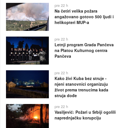
pre 22 h
Na četiri velika požara
angažovano gotovo 500 ljudi i
helikopteri MUP-a
pre 22 h
Letnji program Grada Pančeva
na Platou Kulturnog centra
Pančeva
pre 22 h
Kako živi Kuba bez struje -
njeni stanovnici organizuju
život prema trenucima kada
struja dođe
pre 22 h
Vasiljević: Požari u Srbiji ogolili
naprednjačku korupciju