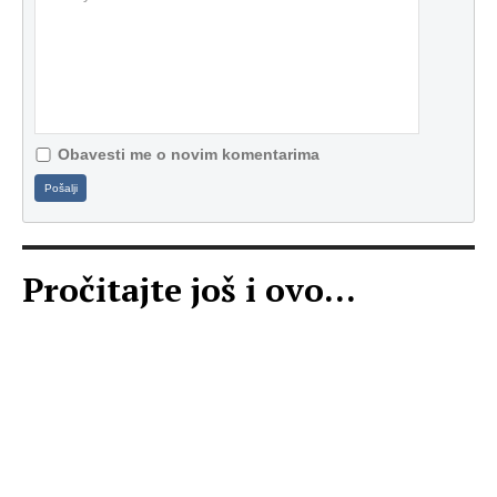
Obavesti me o novim komentarima
Pošalji
Pročitajte još i ovo...