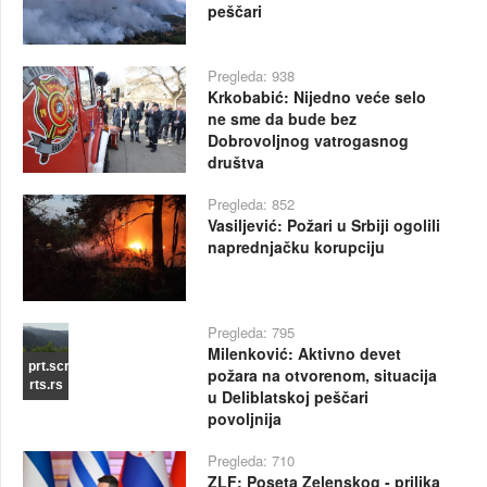
peščari
Pregleda: 938
Krkobabić: Nijedno veće selo
ne sme da bude bez
Dobrovoljnog vatrogasnog
društva
Pregleda: 852
Vasiljević: Požari u Srbiji ogolili
naprednjačku korupciju
Pregleda: 795
Milenković: Aktivno devet
prt.scr
požara na otvorenom, situacija
rts.rs
u Deliblatskoj peščari
povoljnija
Pregleda: 710
ZLF: Poseta Zelenskog - prilika