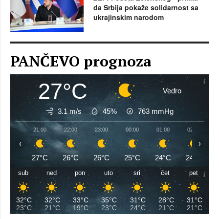
da Srbija pokaže solidarnost sa
ukrajinskim narodom
PANČEVO prognoza
27°C
Vedro
3.1 m/s
45%
763
mmHg
21:00
22:00
23:00
00:00
01:00
02:00
‹
›
27°C
26°C
26°C
25°C
24°C
24°C
sub
ned
pon
uto
sri
čet
pet
32°C
32°C
33°C
35°C
31°C
28°C
31°C
23°C
21°C
19°C
23°C
24°C
21°C
21°C