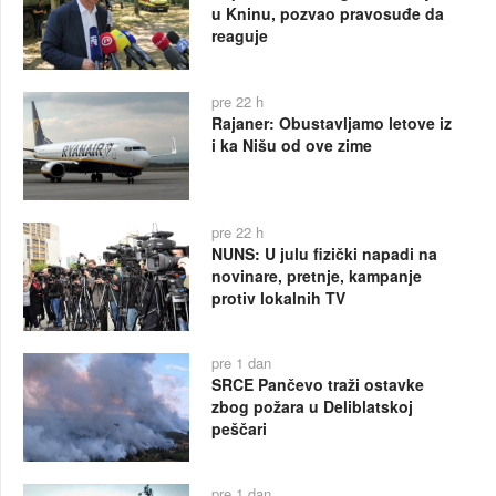
u Kninu, pozvao pravosuđe da
reaguje
pre 22 h
Rajaner: Obustavljamo letove iz
i ka Nišu od ove zime
pre 22 h
NUNS: U julu fizički napadi na
novinare, pretnje, kampanje
protiv lokalnih TV
pre 1 dan
SRCE Pančevo traži ostavke
zbog požara u Deliblatskoj
peščari
pre 1 dan