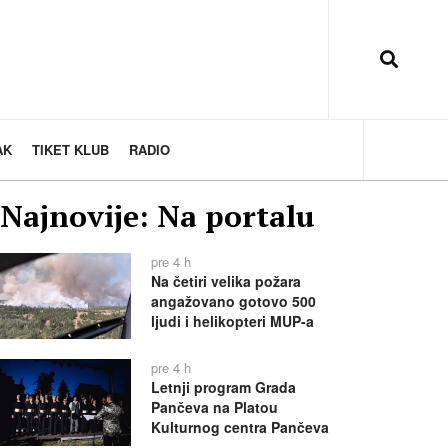
AK
TIKET KLUB
RADIO
Najnovije: Na portalu
pre 4 h
Na četiri velika požara
angažovano gotovo 500
ljudi i helikopteri MUP-a
pre 4 h
Letnji program Grada
Pančeva na Platou
Kulturnog centra Pančeva