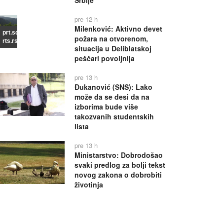
Srbije
pre 12 h
Milenković: Aktivno devet
prt.scr
požara na otvorenom,
rts.rs
situacija u Deliblatskoj
peščari povoljnija
pre 13 h
Đukanović (SNS): Lako
može da se desi da na
izborima bude više
takozvanih studentskih
lista
pre 13 h
Ministarstvo: Dobrodošao
svaki predlog za bolji tekst
novog zakona o dobrobiti
životinja