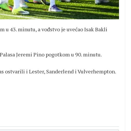
 u 43. minutu, a vođstvo je uvećao Isak Bakli
l Palasa Jeremi Pino pogotkom u 90. minutu.
s ostvarili i Lester, Sanderlend i Vulverhempton.