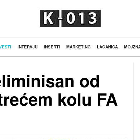
VESTI
INTERVJU
INSERTI
MARKETING
LAGANICA
MOJZN
eliminisan od
 trećem kolu FA