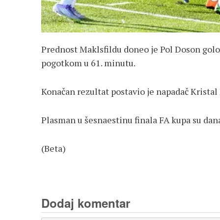
Prednost Maklsfildu doneo je Pol Doson golom
pogotkom u 61. minutu.
Konačan rezultat postavio je napadač Krista
Plasman u šesnaestinu finala FA kupa su dana
(Beta)
Dodaj komentar