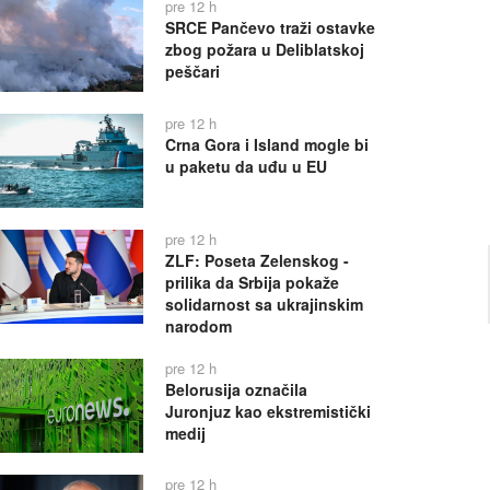
pre 12 h
SRCE Pančevo traži ostavke
zbog požara u Deliblatskoj
peščari
pre 12 h
Crna Gora i Island mogle bi
u paketu da uđu u EU
pre 12 h
ZLF: Poseta Zelenskog -
prilika da Srbija pokaže
solidarnost sa ukrajinskim
narodom
pre 12 h
Belorusija označila
Juronjuz kao ekstremistički
medij
pre 12 h