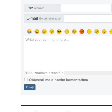
Ime
required
E-mail
E-mail (obavezno)
1000
znakova preostalo
Obavesti me o novim komentarima
Pošalji