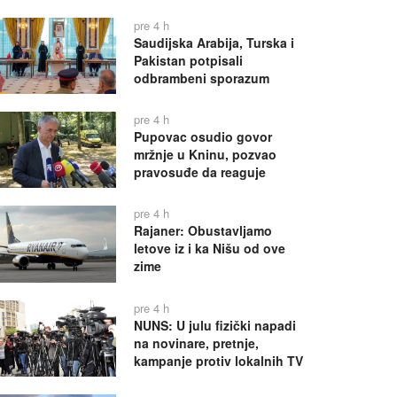
pre 4 h
Saudijska Arabija, Turska i
Pakistan potpisali
odbrambeni sporazum
pre 4 h
Pupovac osudio govor
mržnje u Kninu, pozvao
pravosuđe da reaguje
pre 4 h
Rajaner: Obustavljamo
letove iz i ka Nišu od ove
zime
pre 4 h
NUNS: U julu fizički napadi
na novinare, pretnje,
kampanje protiv lokalnih TV