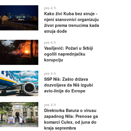
pre 4 h
Kako živi Kuba bez struje -
njeni stanovnici organizuju
život prema trenucima kada
struja dođe
pre 4 h
Vasiljević: Požari u Srbiji
ogolili naprednjačku
korupciju
pre 4 h
SSP Niš: Zašto država
dozvoljava da Niš izgubi
avio-linije do Evrope
pre 4 h
Direktorka Batuta o virusu
zapadnog Nila: Prenose ga
komarci Culex, od juna do
kraja septembra