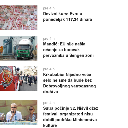
pre 4 h
Devizni kurs: Evro u
ponedeljak 117,34 dinara
pre 4 h
Mandić: EU nije našla
rešenje za boravak
prevoznika u Šengen zoni
pre 4 h
Krkobabić: Nijedno veće
selo ne sme da bude bez
Dobrovoljnog vatrogasnog
društva
pre 4 h
Sutra počinje 32. Nišvil džez
festival, organizatori nisu
dobili podršku Ministarstva
kulture