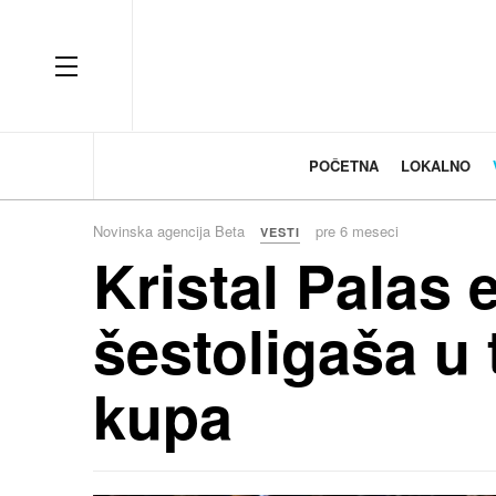
OFF CANVAS
POČETNA
LOKALNO
Novinska agencija Beta
pre 6 meseci
VESTI
Kristal Palas 
šestoligaša u
kupa