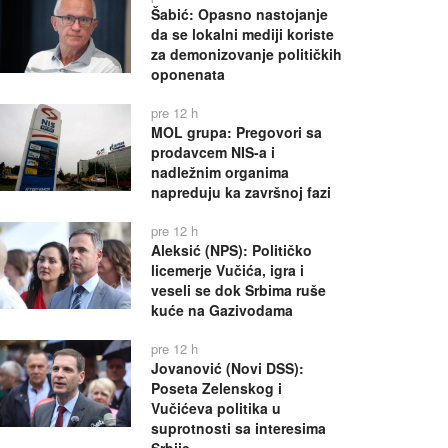
Šabić: Opasno nastojanje
da se lokalni mediji koriste
za demonizovanje političkih
oponenata
pre 12 h
MOL grupa: Pregovori sa
prodavcem NIS-a i
nadležnim organima
napreduju ka završnoj fazi
pre 12 h
Aleksić (NPS): Političko
licemerje Vučića, igra i
veseli se dok Srbima ruše
kuće na Gazivodama
pre 12 h
Jovanović (Novi DSS):
Poseta Zelenskog i
Vučićeva politika u
suprotnosti sa interesima