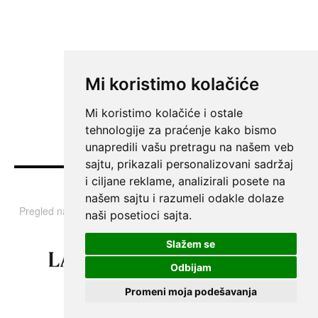
Mi koristimo kolačiće
Mi koristimo kolačiće i ostale
tehnologije za praćenje kako bismo
unapredili vašu pretragu na našem veb
sajtu, prikazali personalizovani sadržaj
i ciljane reklame, analizirali posete na
Vesti
našem sajtu i razumeli odakle dolaze
Pregled najvažnijih informacija i tema iz Srbije, regiona i sveta.
naši posetioci sajta.
Slažem se
Odbijam
Promeni moja podešavanja