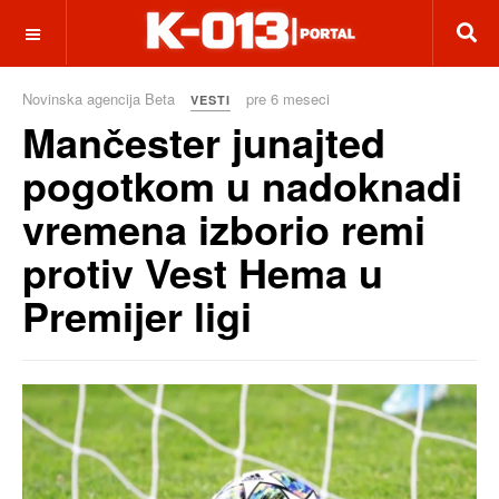
OFF CANVAS
Novinska agencija Beta
pre 6 meseci
VESTI
Mančester junajted
pogotkom u nadoknadi
vremena izborio remi
protiv Vest Hema u
Premijer ligi