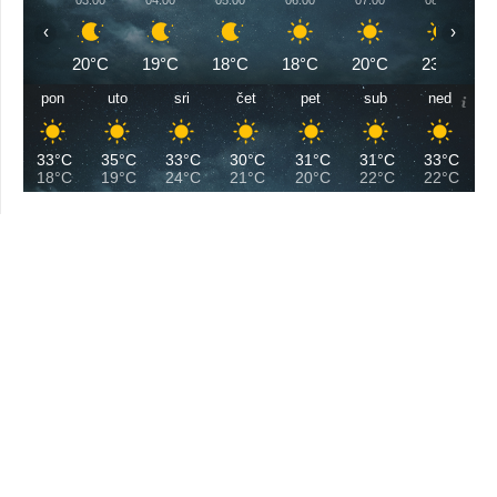
‹
›
20°C
19°C
18°C
18°C
20°C
23°C
pon
uto
sri
čet
pet
sub
ned
33°C
35°C
33°C
30°C
31°C
31°C
33°C
18°C
19°C
24°C
21°C
20°C
22°C
22°C