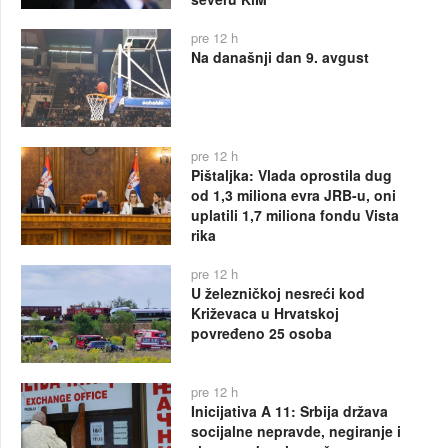
pre 12 h
Na današnji dan 9. avgust
pre 12 h
Pištaljka: Vlada oprostila dug
od 1,3 miliona evra JRB-u, oni
uplatili 1,7 miliona fondu Vista
rika
pre 12 h
U železničkoj nesreći kod
Križevaca u Hrvatskoj
povređeno 25 osoba
pre 12 h
Inicijativa A 11: Srbija država
socijalne nepravde, negiranje i