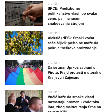
pre 12 h
SRCE: Predizborno
politikanstvo vlasti po svaku
cenu, pa i na račun
snabdevanja strujom
pre 12 h
Aleksić (NPS): Srpski voćar
seče šljivik pošto ne može da
pokrije troškove proizvodnje
pre 12 h
Da se zna: Uprkos zabrani u
Pirotu, Prajd protesti u utorak u
Kraljevu i Zaječaru
pre 12 h
Vučić kaže da srpske vlasti
razmatraju promenu vodotoka
Ibra, zbog maltretiranja Srba na
severu KiM