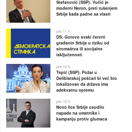
Stefanović (SSP): Vučić je
moderni Neron, preti rušenjem
Srbije kada padne sa vlasti
pre 11 h
DS: Gotovo svaki četvrti
građanin Srbije u riziku od
siromaštva ili socijalne
isključenosti
pre 12 h
Tepić (SSP): Požar u
Deliblatskoj peščari bi već bio
lokalizovan da država ima
adekvatnu opremu
pre 12 h
Novo lice Srbije osudilo
napade na umetnike i
kampanju protiv glumaca