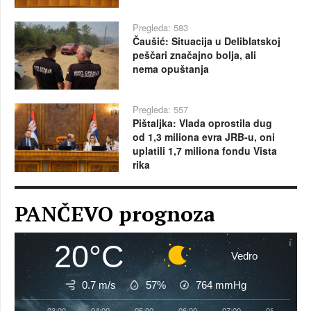
Pregleda: 583
Čaušić: Situacija u Deliblatskoj
peščari značajno bolja, ali
nema opuštanja
Pregleda: 557
Pištaljka: Vlada oprostila dug
od 1,3 miliona evra JRB-u, oni
uplatili 1,7 miliona fondu Vista
rika
PANČEVO prognoza
20°C
Vedro
0.7 m/s
57%
764
mmHg
03:00
04:00
05:00
06:00
07:00
08:00