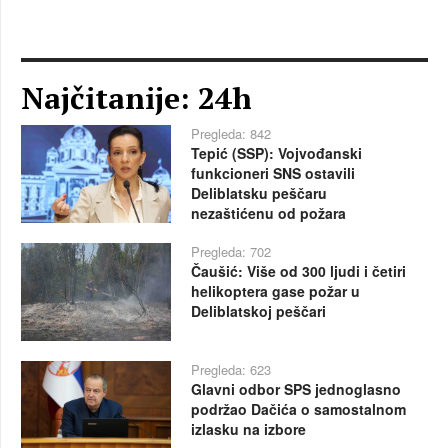
Najčitanije: 24h
Pregleda: 842
Tepić (SSP): Vojvođanski
funkcioneri SNS ostavili
Deliblatsku peščaru
nezaštićenu od požara
Pregleda: 702
Čaušić: Više od 300 ljudi i četiri
helikoptera gase požar u
Deliblatskoj peščari
Pregleda: 623
Glavni odbor SPS jednoglasno
podržao Dačića o samostalnom
izlasku na izbore