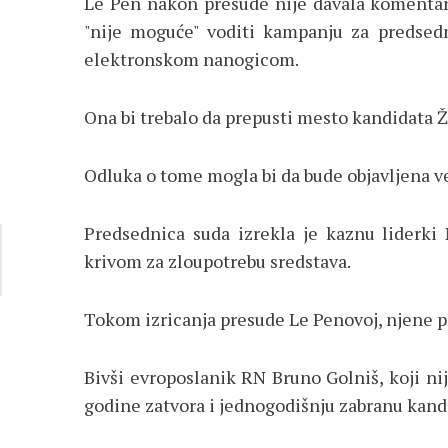
Le Pen nakon presude nije davala komentare
"nije moguće" voditi kampanju za predsedni
elektronskom nanogicom.
Ona bi trebalo da prepusti mesto kandidata Ž
Odluka o tome mogla bi da bude objavljena ve
Predsednica suda izrekla je kaznu liderki 
krivom za zloupotrebu sredstava.
Tokom izricanja presude Le Penovoj, njene pr
Bivši evroposlanik RN Bruno Golniš, koji nij
godine zatvora i jednogodišnju zabranu kand