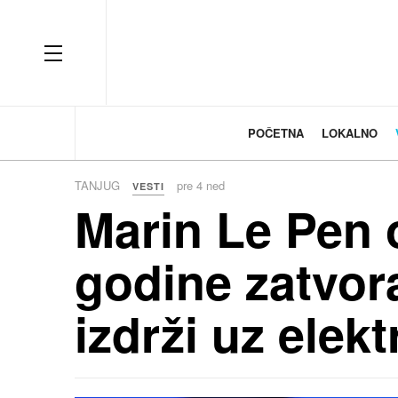
OFF CANVAS
POČETNA
LOKALNO
TANJUG
pre 4 ned
VESTI
Marin Le Pen 
godine zatvor
izdrži uz elek