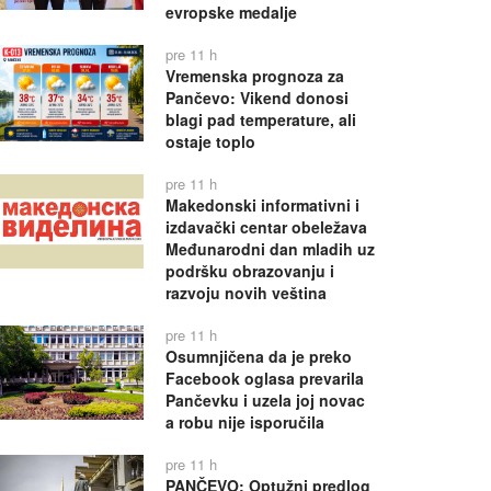
evropske medalje
pre 11 h
Vremenska prognoza za
Pančevo: Vikend donosi
blagi pad temperature, ali
ostaje toplo
pre 11 h
Makedonski informativni i
izdavački centar obeležava
Međunarodni dan mladih uz
podršku obrazovanju i
razvoju novih veština
pre 11 h
Osumnjičena da je preko
Facebook oglasa prevarila
Pančevku i uzela joj novac
a robu nije isporučila
pre 11 h
PANČEVO: Optužni predlog