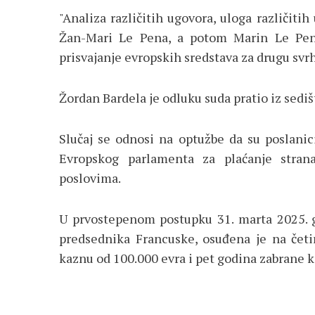
"Analiza različitih ugovora, uloga različit
Žan-Mari Le Pena, a potom Marin Le Pen, p
prisvajanje evropskih sredstava za drugu svrh
Žordan Bardela je odluku suda pratio iz sediš
Slučaj se odnosi na optužbe da su poslanic
Evropskog parlamenta za plaćanje stran
poslovima.
U prvostepenom postupku 31. marta 2025. g
predsednika Francuske, osuđena je na četi
kaznu od 100.000 evra i pet godina zabrane 