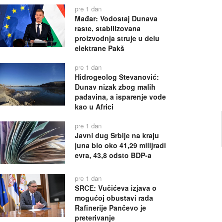
pre 1 dan
Mađar: Vodostaj Dunava
raste, stabilizovana
proizvodnja struje u delu
elektrane Pakš
pre 1 dan
Hidrogeolog Stevanović:
Dunav nizak zbog malih
padavina, a isparenje vode
kao u Africi
pre 1 dan
Javni dug Srbije na kraju
juna bio oko 41,29 milijradi
evra, 43,8 odsto BDP-a
pre 1 dan
SRCE: Vučićeva izjava o
mogućoj obustavi rada
Rafinerije Pančevo je
preterivanje