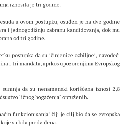
a iznosila je tri godine.
resuda u ovom postupku, osuđen je na dve godine
vra i jednogodišnju zabranu kandidovanja, dok mu
rana od tri godine.
etku postupka da su "činjenice ozbiljne", navodeći
dina i tri mandata, uprkos upozorenjima Evropskog
e sumnja da su nenamenski korišćena iznosi 2,8
odsustvo ličnog bogaćenja" optuženih.
ačin funkcionisanja" čiji je cilj bio da se evropska
koje su bila predviđena.