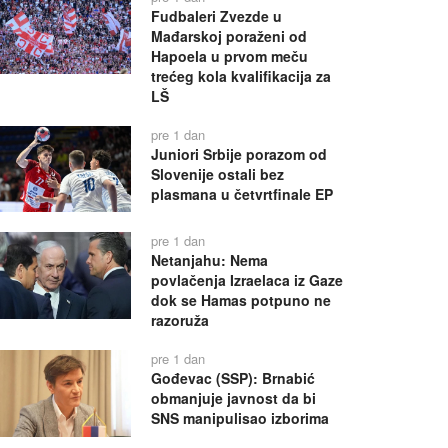
Fudbaleri Zvezde u
Mađarskoj poraženi od
Hapoela u prvom meču
trećeg kola kvalifikacija za
LŠ
pre 1 dan
Juniori Srbije porazom od
Slovenije ostali bez
plasmana u četvrtfinale EP
pre 1 dan
Netanjahu: Nema
povlačenja Izraelaca iz Gaze
dok se Hamas potpuno ne
razoruža
pre 1 dan
Gođevac (SSP): Brnabić
obmanjuje javnost da bi
SNS manipulisao izborima