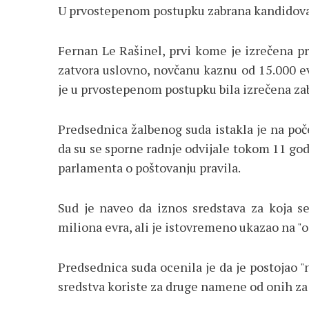
U prvostepenom postupku zabrana kandidovanj
Fernan Le Rašinel, prvi kome je izrečena p
zatvora uslovno, novčanu kaznu od 15.000 e
je u prvostepenom postupku bila izrečena zab
Predsednica žalbenog suda istakla je na poč
da su se sporne radnje odvijale tokom 11 go
parlamenta o poštovanju pravila.
Sud je naveo da iznos sredstava za koja s
miliona evra, ali je istovremeno ukazao na "
Predsednica suda ocenila je da je postojao "n
sredstva koriste za druge namene od onih za 