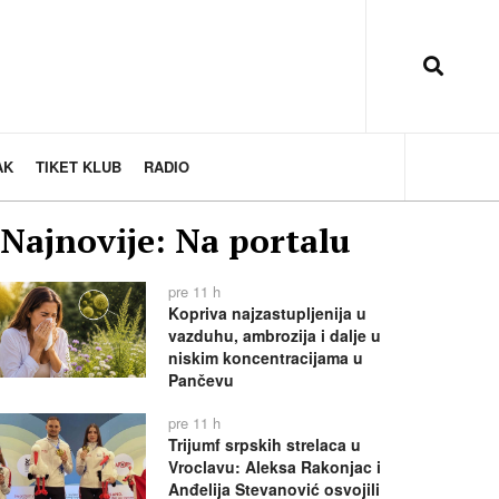
AK
TIKET KLUB
RADIO
Najnovije: Na portalu
pre 11 h
Kopriva najzastupljenija u
vazduhu, ambrozija i dalje u
niskim koncentracijama u
Pančevu
pre 11 h
Trijumf srpskih strelaca u
Vroclavu: Aleksa Rakonjac i
Anđelija Stevanović osvojili