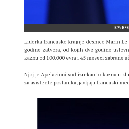
EPA-EFE
Liderka francuske krajnje desnice Marin Le
godine zatvora, od kojih dve godine uslov
kaznu od 100.000 evra i 45 meseci zabrane uč
Njoj je Apelacioni sud izrekao tu kaznu u s
za asistente poslanika, javljaju francuski med