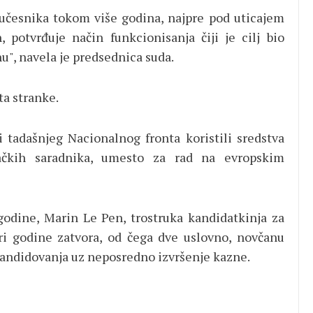
ih učesnika tokom više godina, najpre pod uticajem
otvrđuje način funkcionisanja čiji je cilj bio
u", navela je predsednica suda.
ta stranke.
i tadašnjeg Nacionalnog fronta koristili sredstva
ačkih saradnika, umesto za rad na evropskim
odine, Marin Le Pen, trostruka kandidatkinja za
ri godine zatvora, od čega dve uslovno, novčanu
kandidovanja uz neposredno izvršenje kazne.