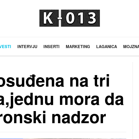
VESTI
INTERVJU
INSERTI
MARKETING
LAGANICA
MOJZN
osuđena na tri
a,jednu mora da
tronski nadzor