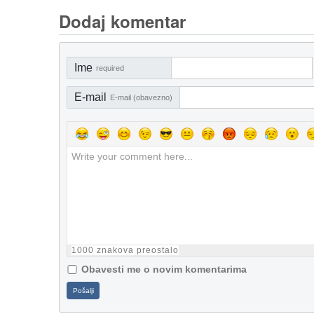
Dodaj komentar
Ime
required
E-mail
E-mail (obavezno)
1000
znakova preostalo
Obavesti me o novim komentarima
Pošalji