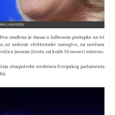
/IAN LANGSDON
 Pen osuđena je danas u žalbenom postupku na tri
no, uz nošenje elektronske nanogice, na novčanu
ešća u javnom životu, od kojih 30 meseci uslovno.
lučaju zloupotrebe sredstava Evropskog parlamenta
iji.