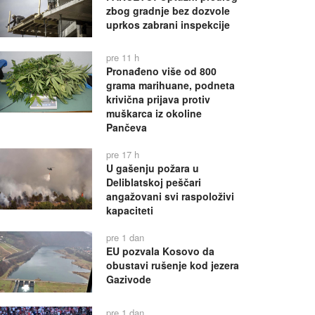
zbog gradnje bez dozvole
uprkos zabrani inspekcije
pre 11 h
Pronađeno više od 800
grama marihuane, podneta
krivična prijava protiv
muškarca iz okoline
Pančeva
pre 17 h
U gašenju požara u
Deliblatskoj peščari
angažovani svi raspoloživi
kapaciteti
pre 1 dan
EU pozvala Kosovo da
obustavi rušenje kod jezera
Gazivode
pre 1 dan