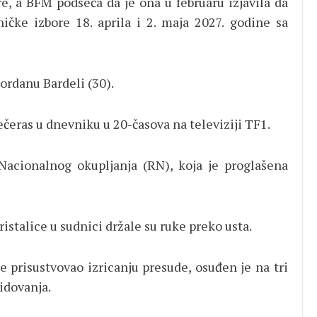
, a BFM podseća da je ona u februaru izjavila da
čke izbore 18. aprila i 2. maja 2027. godine sa
ordanu Bardeli (30).
čeras u dnevniku u 20-časova na televiziji TF1.
Nacionalnog okupljanja (RN), koja je proglašena
istalice u sudnici držale su ruke preko usta.
e prisustvovao izricanju presude, osuđen je na tri
idovanja.