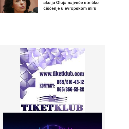
akcija Oluja najveće etničko
čišćenje u evropskom miru