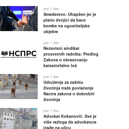
pre 1 dan
Smederevo: Uhapšen jer je
platio dvojici da bace
bombe na ugostiteljske
objekte
pre 1 dan
Nezavisni sindikat
prosvetnih radnika: Predlog
Zakona o obrazovanju
katastrofalno loš
pre 1 dan
Udruženja za zaštitu
životinja traže povlačenje
Nactra zakona o dobrobiti
životinja
pre 1 dan
Advokat Kokanović: Sve je
više razloga da advokatura
izađe na ulicu