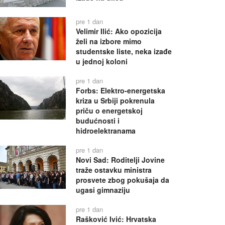
pre 1 dan
Velimir Ilić: Ako opozicija
želi na izbore mimo
studentske liste, neka izađe
u jednoj koloni
pre 1 dan
Forbs: Elektro-energetska
kriza u Srbiji pokrenula
priču o energetskoj
budućnosti i
hidroelektranama
pre 1 dan
Novi Sad: Roditelji Jovine
traže ostavku ministra
prosvete zbog pokušaja da
ugasi gimnaziju
pre 1 dan
Rašković Ivić: Hrvatska