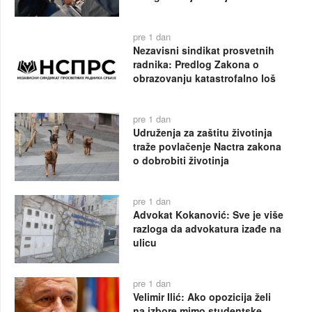
pre 1 dan
Nezavisni sindikat prosvetnih
radnika: Predlog Zakona o
obrazovanju katastrofalno loš
pre 1 dan
Udruženja za zaštitu životinja
traže povlačenje Nactra zakona
o dobrobiti životinja
pre 1 dan
Advokat Kokanović: Sve je više
razloga da advokatura izađe na
ulicu
pre 1 dan
Velimir Ilić: Ako opozicija želi
na izbore mimo studentske