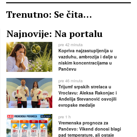
Trenutno: Se čita...
Najnovije: Na portalu
pre 42 minuta
Kopriva najzastupljenija u
vazduhu, ambrozija i dalje u
niskim koncentracijama u
Pančevu
pre 46 minuta
Trijumf srpskih strelaca u
Vroclavu: Aleksa Rakonjac i
Anđelija Stevanović osvojili
evropske medalje
pre 1 h
Vremenska prognoza za
Pančevo: Vikend donosi blagi
pad temperature, ali ostaje