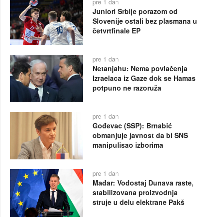
pre 1 dan
Juniori Srbije porazom od
Slovenije ostali bez plasmana u
četvrtfinale EP
pre 1 dan
Netanjahu: Nema povlačenja
Izraelaca iz Gaze dok se Hamas
potpuno ne razoruža
pre 1 dan
Gođevac (SSP): Brnabić
obmanjuje javnost da bi SNS
manipulisao izborima
pre 1 dan
Mađar: Vodostaj Dunava raste,
stabilizovana proizvodnja
struje u delu elektrane Pakš