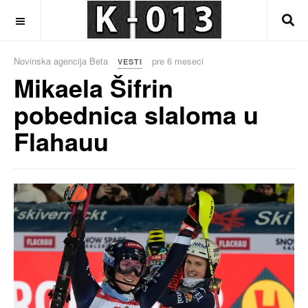
OFF CANVAS
Novinska agencija Beta
pre 6 meseci
VESTI
Mikaela Šifrin
pobednica slaloma u
Flahauu