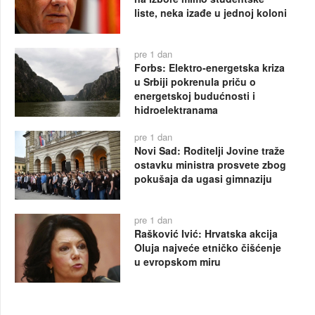
liste, neka izađe u jednoj koloni
pre 1 dan
Forbs: Elektro-energetska kriza
u Srbiji pokrenula priču o
energetskoj budućnosti i
hidroelektranama
pre 1 dan
Novi Sad: Roditelji Jovine traže
ostavku ministra prosvete zbog
pokušaja da ugasi gimnaziju
pre 1 dan
Rašković Ivić: Hrvatska akcija
Oluja najveće etničko čišćenje
u evropskom miru