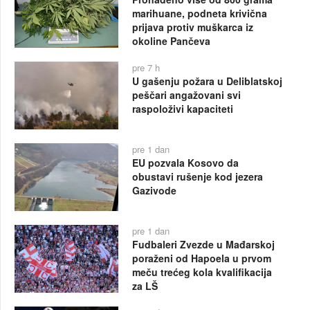
marihuane, podneta krivična
prijava protiv muškarca iz
okoline Pančeva
pre 7 h
U gašenju požara u Deliblatskoj
peščari angažovani svi
raspoloživi kapaciteti
pre 1 dan
EU pozvala Kosovo da
obustavi rušenje kod jezera
Gazivode
pre 1 dan
Fudbaleri Zvezde u Mađarskoj
poraženi od Hapoela u prvom
meču trećeg kola kvalifikacija
za LŠ