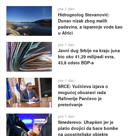
pre 1 dan
Hidrogeolog Stevanović:
Dunav nizak zbog malih
padavina, a isparenje vode kao
u Africi
pre 1 dan
Javni dug Srbije na kraju juna
bio oko 41,29 milijradi evra,
43,8 odsto BDP-a
pre 1 dan
SRCE: Vučićeva izjava o
mogućoj obustavi rada
Rafinerije Pančevo je
preterivanje
pre 1 dan
Smederevo: Uhapšen jer je
platio dvojici da bace bombe
na ugostiteljske objekte