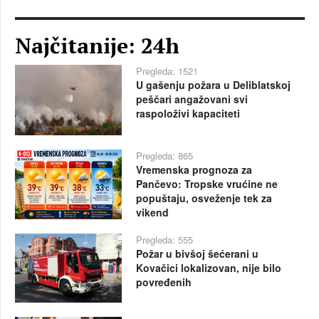
Najčitanije: 24h
Pregleda: 1521
U gašenju požara u Deliblatskoj
peščari angažovani svi
raspoloživi kapaciteti
Pregleda: 865
Vremenska prognoza za
Pančevo: Tropske vrućine ne
popuštaju, osveženje tek za
vikend
Pregleda: 555
Požar u bivšoj šećerani u
Kovačici lokalizovan, nije bilo
povređenih