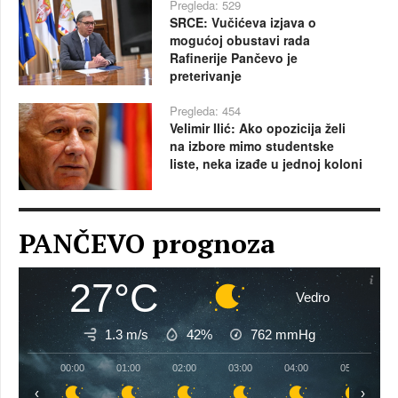
Pregleda: 529
SRCE: Vučićeva izjava o
mogućoj obustavi rada
Rafinerije Pančevo je
preterivanje
Pregleda: 454
Velimir Ilić: Ako opozicija želi
na izbore mimo studentske
liste, neka izađe u jednoj koloni
PANČEVO prognoza
27°C
Vedro
1.3 m/s
42%
762
mmHg
00:00
01:00
02:00
03:00
04:00
05:00
‹
›