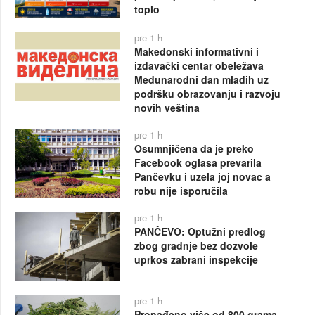
toplo
pre 1 h
Makedonski informativni i
izdavački centar obeležava
Međunarodni dan mladih uz
podršku obrazovanju i razvoju
novih veština
pre 1 h
Osumnjičena da je preko
Facebook oglasa prevarila
Pančevku i uzela joj novac a
robu nije isporučila
pre 1 h
PANČEVO: Optužni predlog
zbog gradnje bez dozvole
uprkos zabrani inspekcije
pre 1 h
Pronađeno više od 800 grama