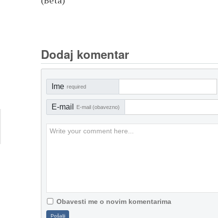
Dodaj komentar
Ime
required
E-mail
E-mail (obavezno)
Obavesti me o novim komentarima
Pošalji