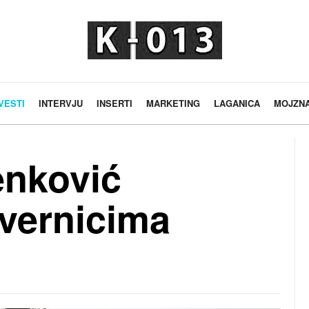
VESTI
INTERVJU
INSERTI
MARKETING
LAGANICA
MOJZN
enković
vernicima