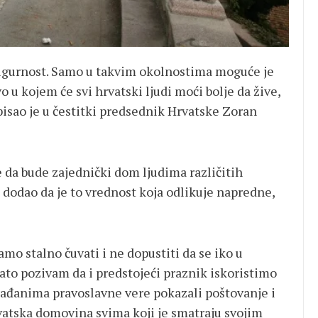
sigurnost. Samo u takvim okolnostima moguće je
o u kojem će svi hrvatski ljudi moći bolje da žive,
pisao je u čestitki predsednik Hrvatske Zoran
 da bude zajednički dom ljudima različitih
i dodao da je to vrednost koja odlikuje napredne,
mo stalno čuvati i ne dopustiti da se iko u
ato pozivam da i predstojeći praznik iskoristimo
rađanima pravoslavne vere pokazali poštovanje i
vatska domovina svima koji je smatraju svojim