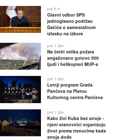
pre 6 h
Glavni odbor SPS
jednoglasno podržao
Dačića o samostalnom
izlasku na izbore
pre 1 dan
Na četiri velika požara
angažovano gotovo 500
ljudi i helikopteri MUP-a
pre 1 dan
Letnji program Grada
Pančeva na Platou
Kulturnog centra Pančeva
pre 1 dan
Kako živi Kuba bez struje -
njeni stanovnici organizuju
život prema trenucima kada
struja dođe