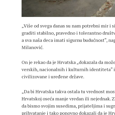
„Više od svega danas su nam potrebni mir i 
graditi stabilno, pravedno i tolerantno društv
a sva naša deca imati sigurnu budućnost“, na
Milanović.
On je rekao da je Hrvatska „dokazala da može
verskih, nacionalnih i kulturnih identiteta“ 
civilizovane i uređene države.
„Da bi Hrvatska takva ostala tu vrednost mora
Hrvatskoj oseća manje vredan ili nejednak. Z
da bismo svojim susedima, prijateljima i sug
prihvatanje i tako ponovno dokazali da je Hr