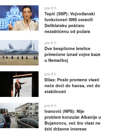
pre 6 h
Tepić (SSP): Vojvođanski
funkcioneri SNS ostavili
Deliblatsku peščaru
nezaštićenu od požara
pre 6 h
Dve bespilotne letelice
primećene iznad vojne baze
u Nemačkoj
pre 6 h
Đilas: Posle promene vlasti
neće doći do haosa, već do
stabilnosti
pre 6 h
Ivanović (NPS): Nije
problem konzulat Albanije u
Bujanovcu, već što vlast ne
štiti državne interese