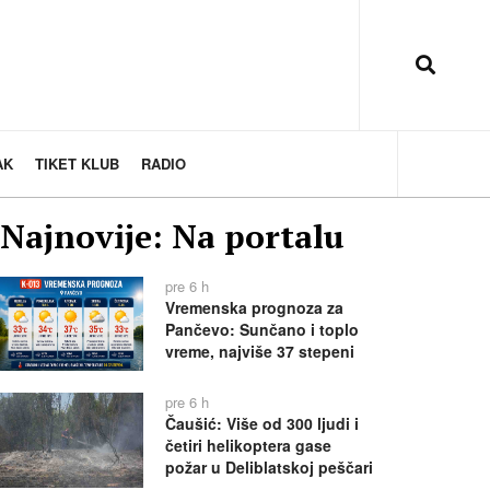
AK
TIKET KLUB
RADIO
Najnovije: Na portalu
pre 6 h
Vremenska prognoza za
Pančevo: Sunčano i toplo
vreme, najviše 37 stepeni
pre 6 h
Čaušić: Više od 300 ljudi i
četiri helikoptera gase
požar u Deliblatskoj peščari