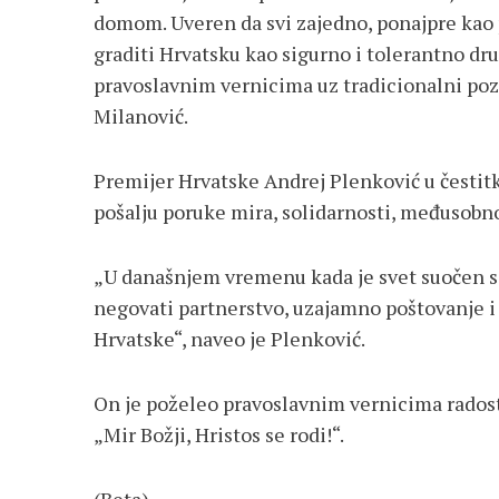
domom. Uveren da svi zajedno, ponajpre kao p
graditi Hrvatsku kao sigurno i tolerantno dru
pravoslavnim vernicima uz tradicionalni pozdr
Milanović.
Premijer Hrvatske Andrej Plenković u čestitki 
pošalju poruke mira, solidarnosti, međusobno
„U današnjem vremenu kada je svet suočen s 
negovati partnerstvo, uzajamno poštovanje i 
Hrvatske“, naveo je Plenković.
On je poželeo pravoslavnim vernicima radosta
„Mir Božji, Hristos se rodi!“.
(Beta)