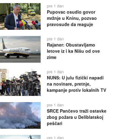
pre 1 dan
Pupovac osudio govor
mržnje u Kninu, pozvao
pravosuđe da reaguje
pre 1 dan
Rajaner: Obustavljamo
letove iz i ka Nišu od ove
zime
pre 1 dan
NUNS: U julu fizički napadi
na novinare, pretnje,
kampanje protiv lokalnih TV
pre 1 dan
SRCE Pančevo traži ostavke
zbog požara u Deliblatskoj
peščari
pre 1 dan