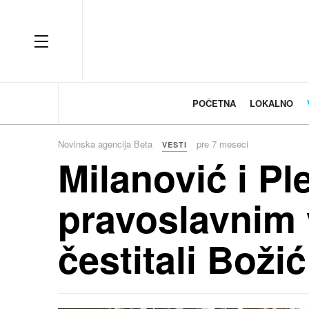
OFF CANVAS
POČETNA
LOKALNO
Novinska agencija Beta
pre 7 meseci
VESTI
Milanović i Pl
pravoslavnim 
čestitali Božić