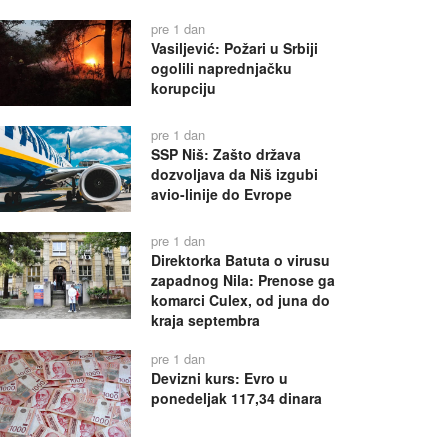
pre 1 dan
Vasiljević: Požari u Srbiji
ogolili naprednjačku
korupciju
pre 1 dan
SSP Niš: Zašto država
dozvoljava da Niš izgubi
avio-linije do Evrope
pre 1 dan
Direktorka Batuta o virusu
zapadnog Nila: Prenose ga
komarci Culex, od juna do
kraja septembra
pre 1 dan
Devizni kurs: Evro u
ponedeljak 117,34 dinara