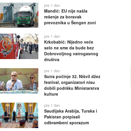
pre 1 dan
Mandić: EU nije našla
rešenje za boravak
prevoznika u Šengen zoni
pre 1 dan
Krkobabić: Nijedno veće
selo ne sme da bude bez
Dobrovoljnog vatrogasnog
društva
pre 1 dan
Sutra počinje 32. Nišvil džez
festival, organizatori nisu
dobili podršku Ministarstva
kulture
pre 1 dan
Saudijska Arabija, Turska i
Pakistan potpisali
odbrambeni sporazum