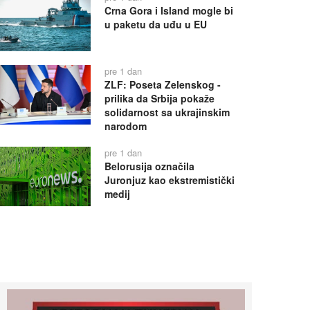
Crna Gora i Island mogle bi
u paketu da uđu u EU
pre 1 dan
ZLF: Poseta Zelenskog -
prilika da Srbija pokaže
solidarnost sa ukrajinskim
narodom
pre 1 dan
Belorusija označila
Juronjuz kao ekstremistički
medij