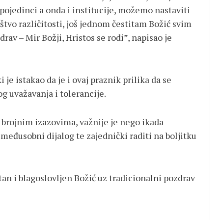
ojedinci a onda i institucije, možemo nastaviti
štvo različitosti, još jednom čestitam Božić svim
av – Mir Božji, Hristos se rodi”, napisao je
je istakao da je i ovaj praznik prilika da se
g uvažavanja i tolerancije.
brojnim izazovima, važnije je nego ikada
međusobni dijalog te zajednički raditi na boljitku
n i blagoslovljen Božić uz tradicionalni pozdrav