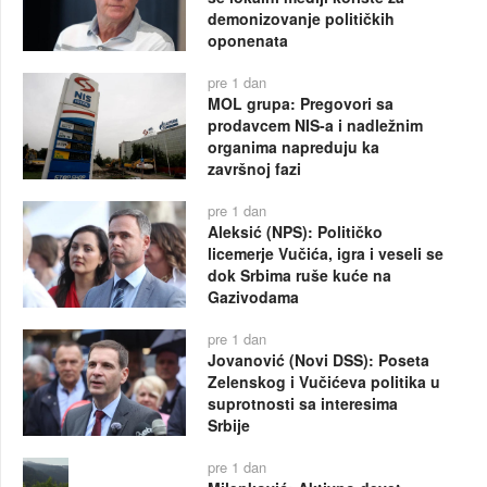
demonizovanje političkih
oponenata
pre 1 dan
MOL grupa: Pregovori sa
prodavcem NIS-a i nadležnim
organima napreduju ka
završnoj fazi
pre 1 dan
Aleksić (NPS): Političko
licemerje Vučića, igra i veseli se
dok Srbima ruše kuće na
Gazivodama
pre 1 dan
Jovanović (Novi DSS): Poseta
Zelenskog i Vučićeva politika u
suprotnosti sa interesima
Srbije
pre 1 dan