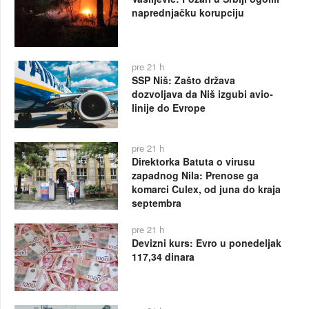
naprednjačku korupciju
pre 21 h
SSP Niš: Zašto država
dozvoljava da Niš izgubi avio-
linije do Evrope
pre 21 h
Direktorka Batuta o virusu
zapadnog Nila: Prenose ga
komarci Culex, od juna do kraja
septembra
pre 21 h
Devizni kurs: Evro u ponedeljak
117,34 dinara