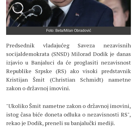
Foto: Beta/Milan Obradović
Predsednik vladajućeg Saveza nezavisnih
socijaldemokrata (SNSD) Milorad Dodik je danas
izjavio u Banjaluci da će proglasiti nezavisnost
Republike Srpske (RS) ako visoki predstavnik
Kristijan Šmit (Christian Schmidt) nametne
zakon o državnoj imovini.
"Ukoliko Šmit nametne zakon o državnoj imovini,
istog časa biće doneta odluka o nezavisnosti RS",
rekao je Dodik, preneli su banjalučki mediji.