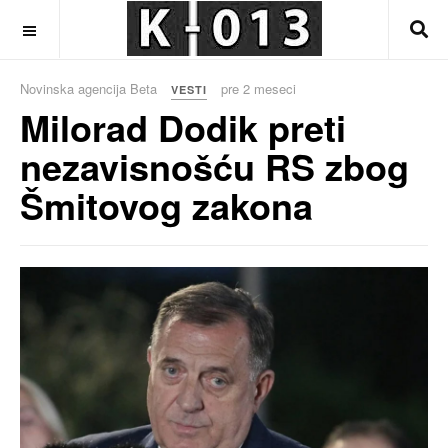
OFF CANVAS
Novinska agencija Beta
pre 2 meseci
VESTI
Milorad Dodik preti
nezavisnošću RS zbog
Šmitovog zakona