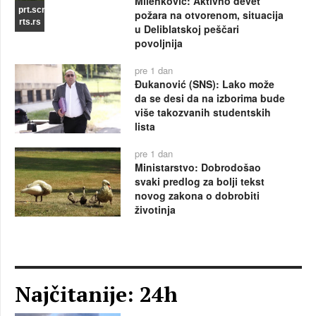
Milenković: Aktivno devet
prt.scr
požara na otvorenom, situacija
rts.rs
u Deliblatskoj peščari
povoljnija
pre 1 dan
Đukanović (SNS): Lako može
da se desi da na izborima bude
više takozvanih studentskih
lista
pre 1 dan
Ministarstvo: Dobrodošao
svaki predlog za bolji tekst
novog zakona o dobrobiti
životinja
Najčitanije: 24h