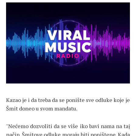
Kazao je i da treba da se ponište sve odluke koje je
Šmit doneo u svom mandatu.
"Nećemo dozvoliti da se više iko bavi nama na taj
način. Šmitove odluke moraju biti poništene. Kada