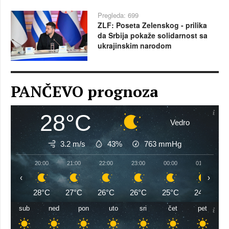
Pregleda: 699
ZLF: Poseta Zelenskog - prilika
da Srbija pokaže solidarnost sa
ukrajinskim narodom
PANČEVO prognoza
28°C
Vedro
3.2 m/s
43%
763
mmHg
20:00
21:00
22:00
23:00
00:00
01:00
‹
›
28°C
27°C
26°C
26°C
25°C
24°C
sub
ned
pon
uto
sri
čet
pet