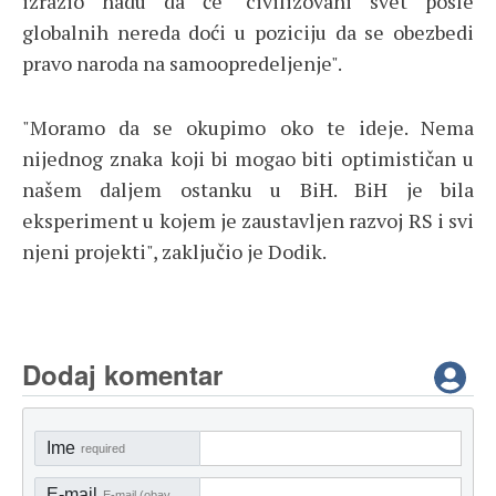
izrazio nadu da će "civilizovani svet posle
globalnih nereda doći u poziciju da se obezbedi
pravo naroda na samoopredeljenje".
"Moramo da se okupimo oko te ideje. Nema
nijednog znaka koji bi mogao biti optimističan u
našem daljem ostanku u BiH. BiH je bila
eksperiment u kojem je zaustavljen razvoj RS i svi
njeni projekti", zaključio je Dodik.
Dodaj komentar
Ime
required
E-mail
E-mail (obavezno)