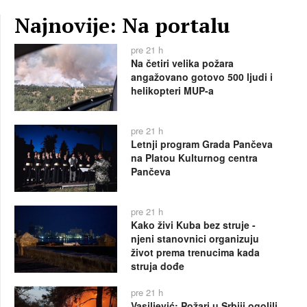
Najnovije: Na portalu
pre 21 h
Na četiri velika požara
angažovano gotovo 500 ljudi i
helikopteri MUP-a
pre 21 h
Letnji program Grada Pančeva
na Platou Kulturnog centra
Pančeva
pre 21 h
Kako živi Kuba bez struje -
njeni stanovnici organizuju
život prema trenucima kada
struja dođe
pre 21 h
Vasiljević: Požari u Srbiji ogolili