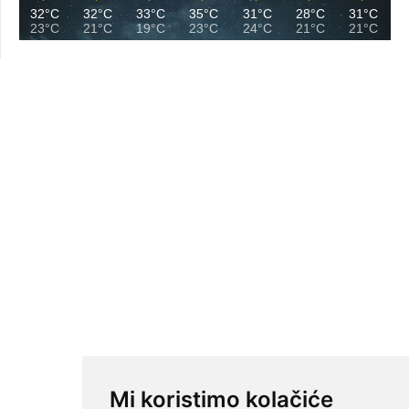
32°C
32°C
33°C
35°C
31°C
28°C
31°C
23°C
21°C
19°C
23°C
24°C
21°C
21°C
Mi koristimo kolačiće