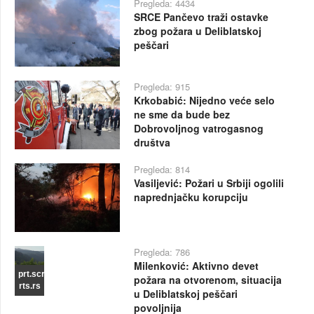
Pregleda: 4434
SRCE Pančevo traži ostavke
zbog požara u Deliblatskoj
peščari
Pregleda: 915
Krkobabić: Nijedno veće selo
ne sme da bude bez
Dobrovoljnog vatrogasnog
društva
Pregleda: 814
Vasiljević: Požari u Srbiji ogolili
naprednjačku korupciju
Pregleda: 786
Milenković: Aktivno devet
prt.scr
požara na otvorenom, situacija
rts.rs
u Deliblatskoj peščari
povoljnija