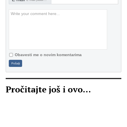
Obavesti me o novim komentarima
Pošalji
Pročitajte još i ovo...