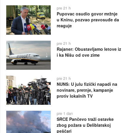
pre 21 h
Pupovac osudio govor mržnje
u Kninu, pozvao pravosuđe da
reaguje
pre 21 h
Rajaner: Obustavljamo letove iz
i ka Nišu od ove zime
pre 21 h
NUNS: U julu fizički napadi na
novinare, pretnje, kampanje
protiv lokalnih TV
pre 1 dan
SRCE Pančevo traži ostavke
zbog požara u Deliblatskoj
peščari