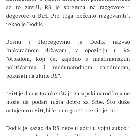
se to završi, RS je spremna na razgovore i
dogovore u BiH. Pre toga nećemo razgovarati",
rekao je Dodik.
Bosnu i Hercegovinu je Dodik nazvao
"nakaradnom državom", a opoziciju u RS
"otpadom, koji će, zajedno s muslimanskim
političarima i međunarodnom zajednicom,
pokušati da ukine RS”.
"BiH je danas Frankenštajn za srpski narod koja ne
može da podari ništa dobro za Srbe. Što duže
ostajemo u BiH, biće nam gore", ocenio je on.
Dodik je kazao da RS neće ulaziti u vojni sukob i