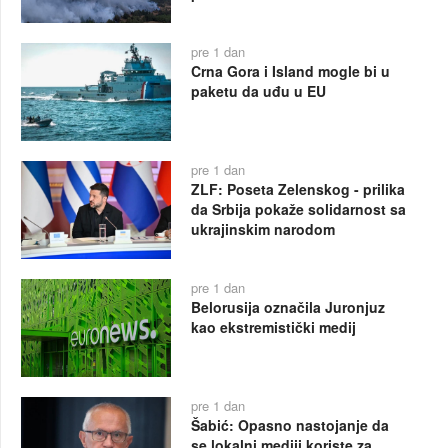
pre 1 dan
Crna Gora i Island mogle bi u
paketu da uđu u EU
pre 1 dan
ZLF: Poseta Zelenskog - prilika
da Srbija pokaže solidarnost sa
ukrajinskim narodom
pre 1 dan
Belorusija označila Juronjuz
kao ekstremistički medij
pre 1 dan
Šabić: Opasno nastojanje da
se lokalni mediji koriste za