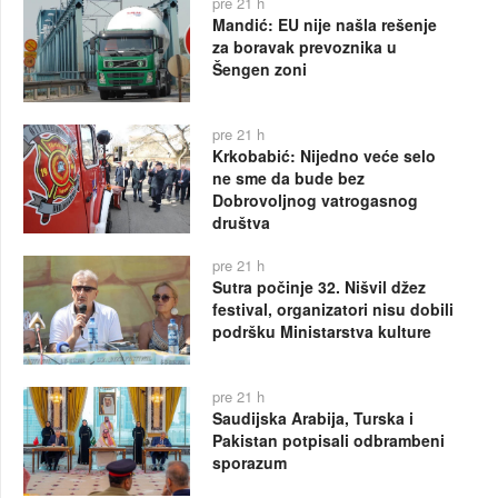
pre 21 h
Mandić: EU nije našla rešenje
za boravak prevoznika u
Šengen zoni
pre 21 h
Krkobabić: Nijedno veće selo
ne sme da bude bez
Dobrovoljnog vatrogasnog
društva
pre 21 h
Sutra počinje 32. Nišvil džez
festival, organizatori nisu dobili
podršku Ministarstva kulture
pre 21 h
Saudijska Arabija, Turska i
Pakistan potpisali odbrambeni
sporazum