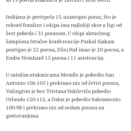
Indijana je pretrpela 13. uzastopni poraz, što je
rekord franšize i ekipa ima najlošiji skor u ligi od
šest pobeda i 31 porazom. U ekipi aktuelnog
šampiona Istočne konferencije Paskal Sjakam
postigao je 22 poena, Džej Haf imao je 20 poena, a
Endru Nemhard 15 poena i 11 asistencija.
U ostalim utakmicama Memfis je pobedio San
Antonio 106:105 i prekinuo niz od četiri poraza,
Vašington je bez Tristana Vukčevića pobedio
Orlando 120:112, a Dalas je pobedio Sakramento
100:98 i prekinuo niz od sedam poraza na
gostovanjima.