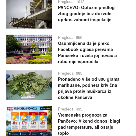
Pregleda: 1012
PANČEVO: Optužni predlog
zbog gradnje bez dozvole
uprkos zabrani inspekcije
Pregleda: 956
Osumnjičena da je preko
Facebook oglasa prevarila
Pančevku i uzela joj novac a
robu nije isporučila
Pregleda: 685
Pronađeno više od 800 grama
marihuane, podneta krivična
prijava protiv muškarca iz
okoline Pančeva
Pregleda: 493
Vremenska prognoza za
Pančevo: Vikend donosi blagi
pad temperature, ali ostaje
toplo