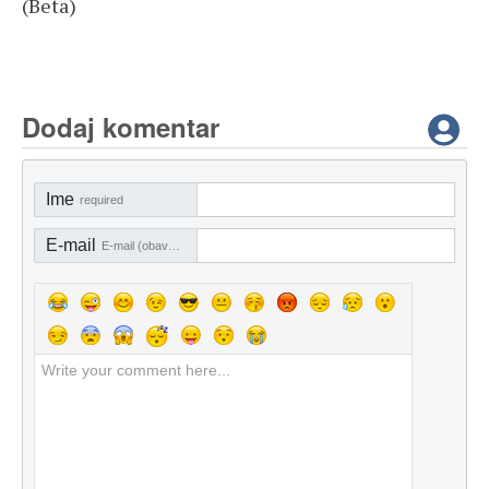
(Beta)
Dodaj komentar
Ime
required
E-mail
E-mail (obavezno)