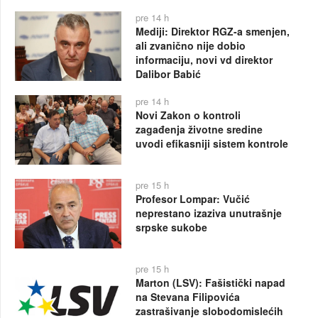
pre 14 h
Mediji: Direktor RGZ-a smenjen,
ali zvanično nije dobio
informaciju, novi vd direktor
Dalibor Babić
pre 14 h
Novi Zakon o kontroli
zagađenja životne sredine
uvodi efikasniji sistem kontrole
pre 15 h
Profesor Lompar: Vučić
neprestano izaziva unutrašnje
srpske sukobe
pre 15 h
Marton (LSV): Fašistički napad
na Stevana Filipovića
zastrašivanje slobodomislećih