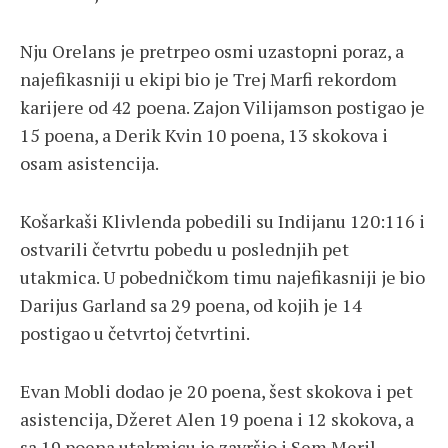
Nju Orelans je pretrpeo osmi uzastopni poraz, a
najefikasniji u ekipi bio je Trej Marfi rekordom
karijere od 42 poena. Zajon Vilijamson postigao je
15 poena, a Derik Kvin 10 poena, 13 skokova i
osam asistencija.
Košarkaši Klivlenda pobedili su Indijanu 120:116 i
ostvarili četvrtu pobedu u poslednjih pet
utakmica. U pobedničkom timu najefikasniji je bio
Darijus Garland sa 29 poena, od kojih je 14
postigao u četvrtoj četvrtini.
Evan Mobli dodao je 20 poena, šest skokova i pet
asistencija, Džeret Alen 19 poena i 12 skokova, a
sa 19 poena utakmicu je završio i Sem Meril.