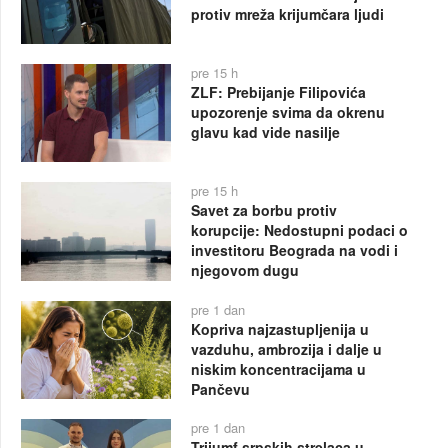
protiv mreža krijumčara ljudi
pre 15 h
ZLF: Prebijanje Filipovića
upozorenje svima da okrenu
glavu kad vide nasilje
pre 15 h
Savet za borbu protiv
korupcije: Nedostupni podaci o
investitoru Beograda na vodi i
njegovom dugu
pre 1 dan
Kopriva najzastupljenija u
vazduhu, ambrozija i dalje u
niskim koncentracijama u
Pančevu
pre 1 dan
Trijumf srpskih strelaca u