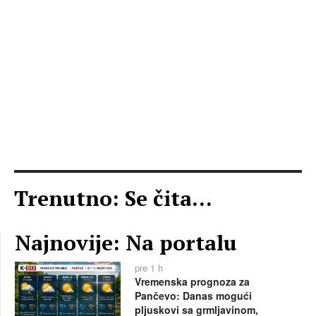
Trenutno: Se čita...
Najnovije: Na portalu
pre 1 h
Vremenska prognoza za
Pančevo: Danas mogući
pljuskovi sa grmljavinom,