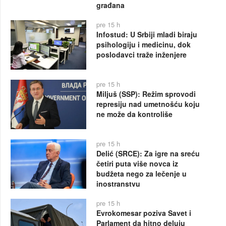
građana
pre 15 h
Infostud: U Srbiji mladi biraju
psihologiju i medicinu, dok
poslodavci traže inženjere
pre 15 h
Miljuš (SSP): Režim sprovodi
represiju nad umetnošću koju
ne može da kontroliše
pre 15 h
Delić (SRCE): Za igre na sreću
četiri puta više novca iz
budžeta nego za lečenje u
inostranstvu
pre 15 h
Evrokomesar poziva Savet i
Parlament da hitno deluju