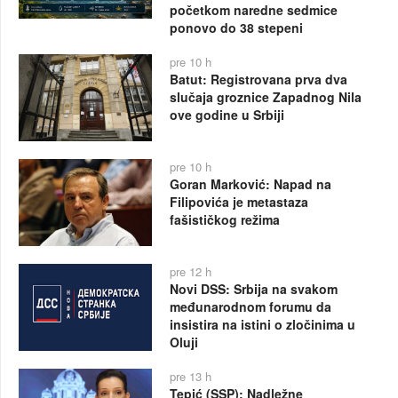
početkom naredne sedmice
ponovo do 38 stepeni
pre 10 h
Batut: Registrovana prva dva
slučaja groznice Zapadnog Nila
ove godine u Srbiji
pre 10 h
Goran Marković: Napad na
Filipovića je metastaza
fašističkog režima
pre 12 h
Novi DSS: Srbija na svakom
međunarodnom forumu da
insistira na istini o zločinima u
Oluji
pre 13 h
Tepić (SSP): Nadležne