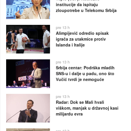
institucije da ispitaju
zloupotrebe u Telekomu Srbija
pre 13 h
Alimpijević odredio spisak
igrača za utakmice protiv
Islanda i Italije
pre 13 h
Srbija centar: Podrška mladih
SNS-u i dalje u padu, ono što
Vučić tvrdi je nemoguće
pre 13 h
Radar: Dok se Mali hvali
viškom, manjak u državnoj kasi
milijardu evra
pre 13 h