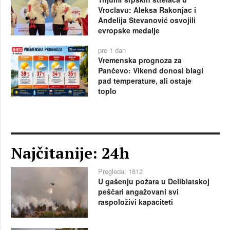
Vroclavu: Aleksa Rakonjac i
Anđelija Stevanović osvojili
evropske medalje
pre 1 dan
Vremenska prognoza za
Pančevo: Vikend donosi blagi
pad temperature, ali ostaje
toplo
Najčitanije: 24h
Pregleda: 1812
U gašenju požara u Deliblatskoj
peščari angažovani svi
raspoloživi kapaciteti