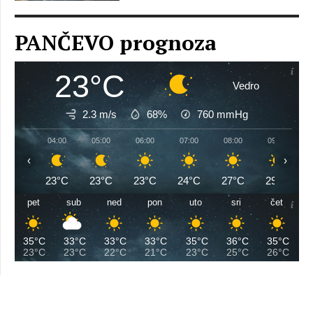
PANČEVO prognoza
23°C
Vedro
2.3 m/s
68%
760
mmHg
04:00
05:00
06:00
07:00
08:00
09:00
‹
›
23°C
23°C
23°C
24°C
27°C
29°C
pet
sub
ned
pon
uto
sri
čet
35°C
33°C
33°C
33°C
35°C
36°C
35°C
23°C
23°C
22°C
21°C
23°C
25°C
26°C