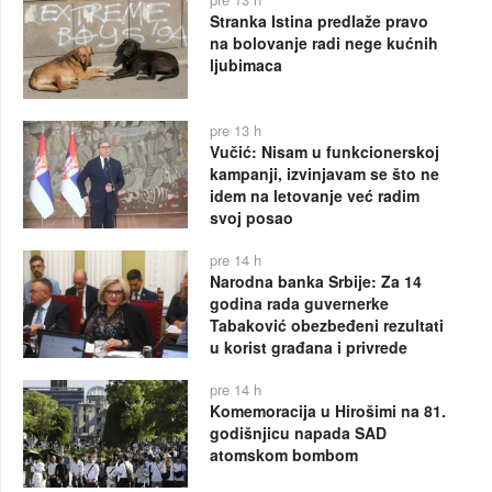
Stranka Istina predlaže pravo
na bolovanje radi nege kućnih
ljubimaca
pre 13 h
Vučić: Nisam u funkcionerskoj
kampanji, izvinjavam se što ne
idem na letovanje već radim
svoj posao
pre 14 h
Narodna banka Srbije: Za 14
godina rada guvernerke
Tabaković obezbeđeni rezultati
u korist građana i privrede
pre 14 h
Komemoracija u Hirošimi na 81.
godišnjicu napada SAD
atomskom bombom