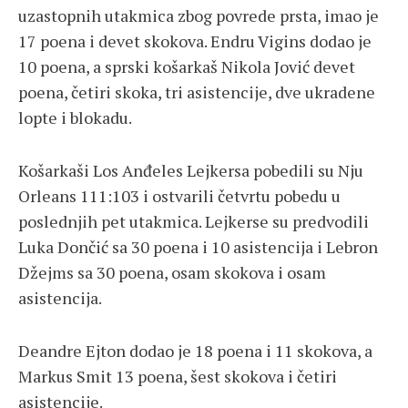
uzastopnih utakmica zbog povrede prsta, imao je
17 poena i devet skokova. Endru Vigins dodao je
10 poena, a sprski košarkaš Nikola Jović devet
poena, četiri skoka, tri asistencije, dve ukradene
lopte i blokadu.
Košarkaši Los Anđeles Lejkersa pobedili su Nju
Orleans 111:103 i ostvarili četvrtu pobedu u
poslednjih pet utakmica. Lejkerse su predvodili
Luka Dončić sa 30 poena i 10 asistencija i Lebron
Džejms sa 30 poena, osam skokova i osam
asistencija.
Deandre Ejton dodao je 18 poena i 11 skokova, a
Markus Smit 13 poena, šest skokova i četiri
asistencije.