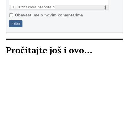
1000
znakova preostalo
Obavesti me o novim komentarima
Pošalji
Pročitajte još i ovo...