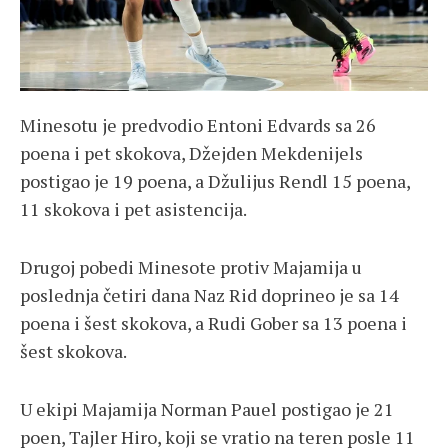
Minesotu je predvodio Entoni Edvards sa 26
poena i pet skokova, Džejden Mekdenijels
postigao je 19 poena, a Džulijus Rendl 15 poena,
11 skokova i pet asistencija.
Drugoj pobedi Minesote protiv Majamija u
poslednja četiri dana Naz Rid doprineo je sa 14
poena i šest skokova, a Rudi Gober sa 13 poena i
šest skokova.
U ekipi Majamija Norman Pauel postigao je 21
poen, Tajler Hiro, koji se vratio na teren posle 11