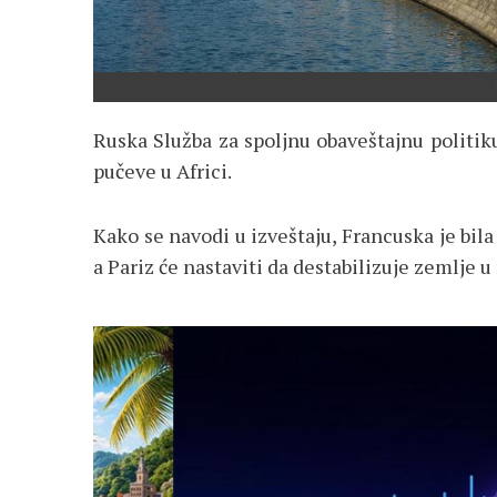
Ruska Služba za spoljnu obaveštajnu politik
pučeve u Africi.
Kako se navodi u izveštaju, Francuska je bil
a Pariz će nastaviti da destabilizuje zemlje 