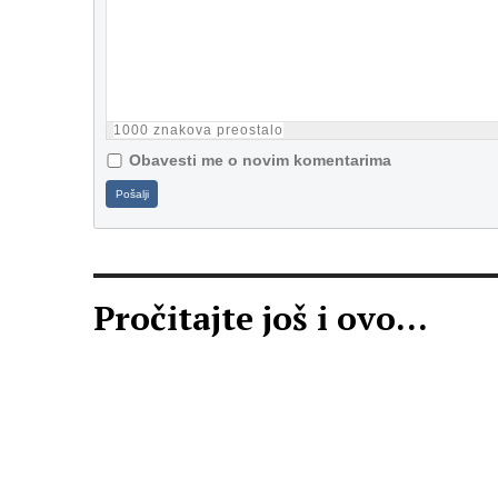
1000
znakova preostalo
Obavesti me o novim komentarima
Pošalji
Pročitajte još i ovo...