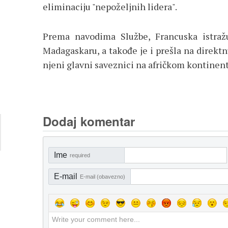
eliminaciju "nepoželjnih lidera".
Prema navodima Službe, Francuska istraž
Madagaskaru, a takođe je i prešla na direktnu
njeni glavni saveznici na afričkom kontinent
Dodaj komentar
Ime
required
E-mail
E-mail (obavezno)