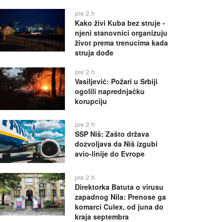
pre 2 h
Kako živi Kuba bez struje -
njeni stanovnici organizuju
život prema trenucima kada
struja dođe
pre 2 h
Vasiljević: Požari u Srbiji
ogolili naprednjačku
korupciju
pre 2 h
SSP Niš: Zašto država
dozvoljava da Niš izgubi
avio-linije do Evrope
pre 2 h
Direktorka Batuta o virusu
zapadnog Nila: Prenose ga
komarci Culex, od juna do
kraja septembra