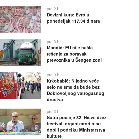
pre 2 h
Devizni kurs: Evro u
ponedeljak 117,34 dinara
pre 3 h
Mandić: EU nije našla
rešenje za boravak
prevoznika u Šengen zoni
pre 3 h
Krkobabić: Nijedno veće
selo ne sme da bude bez
Dobrovoljnog vatrogasnog
društva
pre 3 h
Sutra počinje 32. Nišvil džez
festival, organizatori nisu
dobili podršku Ministarstva
kulture