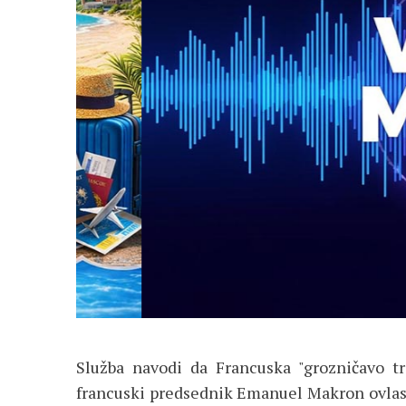
Služba navodi da Francuska "grozničavo tra
francuski predsednik Emanuel Makron ovlast