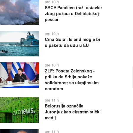
pre 10 h
SRCE Pančevo traži ostavke
zbog požara u Deliblatskoj
peščari
pre 10 h
Crna Gora i Island mogle bi
u paketu da uđu u EU
pre 10 h
ZLF: Poseta Zelenskog -
prilika da Srbija pokaže
solidarnost sa ukrajinskim
narodom
pre 11 h
Belorusija označila
Juronjuz kao ekstremistički
medij
pre 11 h