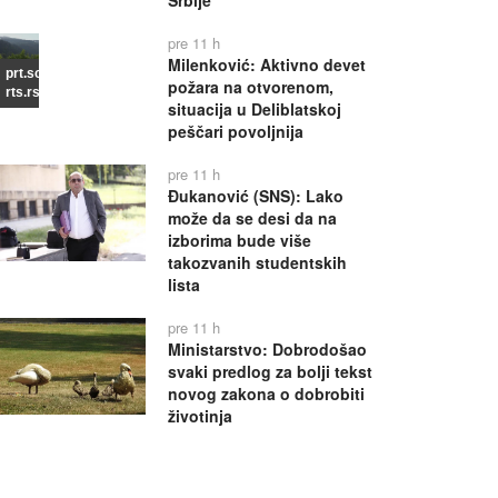
Srbije
pre 11 h
Milenković: Aktivno devet
prt.scr
požara na otvorenom,
rts.rs
situacija u Deliblatskoj
peščari povoljnija
pre 11 h
Đukanović (SNS): Lako
može da se desi da na
izborima bude više
takozvanih studentskih
lista
pre 11 h
Ministarstvo: Dobrodošao
svaki predlog za bolji tekst
novog zakona o dobrobiti
životinja