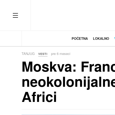
OFF CANVAS
POČETNA
LOKALNO
TANJUG
pre 6 meseci
VESTI
Moskva: Franc
neokolonijaln
Africi