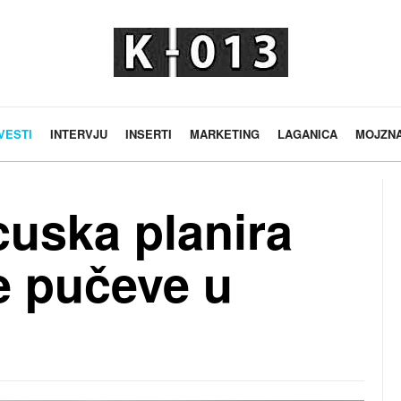
VESTI
INTERVJU
INSERTI
MARKETING
LAGANICA
MOJZN
uska planira
e pučeve u