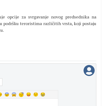
uje opcije za svrgavanje novog predsednika na
 podršku teroristima različitih vrsta, koji postaju
u.