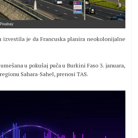
Pixabay
u izvestila je da Francuska planira neokolonijalne
a umešana u pokušaj puča u Burkini Faso 3. januara,
u regionu Sahara-Sahel, prenosi TAS.