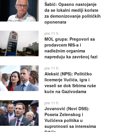
Šabić: Opasno nastojanje
da se lokalni mediji koriste
za demonizovanje političkih
oponenata
pre 11 h
MOL grupa: Pregovori sa
prodavcem NIS-a i
nadležnim organima
napreduju ka završnoj fazi
pre 11 h
Aleksić (NPS): Političko
licemerje Vučića, igra i
veseli se dok Srbima ruše
kuće na Gazivodama
pre 11 h
Jovanović (Novi DSS):
Poseta Zelenskog i
Vučićeva politika u
suprotnosti sa interesima