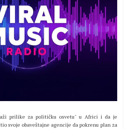
ži prilike za političku osvetu" u Africi i da je
io svoje obaveštajne agencije da pokrenu plan za