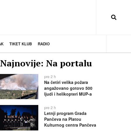
AK
TIKET KLUB
RADIO
Najnovije: Na portalu
pre 2 h
Na četiri velika požara
angažovano gotovo 500
ljudi i helikopteri MUP-a
pre 2 h
Letnji program Grada
Pančeva na Platou
Kulturnog centra Pančeva