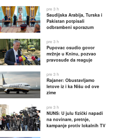
pre 3 h
Saudijska Arabija, Turska i
Pakistan potpisali
odbrambeni sporazum
pre 3 h
Pupovac osudio govor
mržnje u Kninu, pozvao
pravosuđe da reaguje
pre 3 h
Rajaner: Obustavljamo
letove iz i ka Nišu od ove
zime
pre 3 h
NUNS: U julu fizički napadi
na novinare, pretnje,
kampanje protiv lokalnih TV