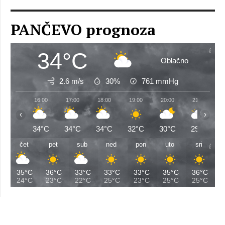
PANČEVO prognoza
34°C
Oblačno
2.6 m/s
30%
761
mmHg
16:00
17:00
18:00
19:00
20:00
21:00
‹
›
34°C
34°C
34°C
32°C
30°C
29°C
čet
pet
sub
ned
pon
uto
sri
35°C
36°C
33°C
33°C
33°C
35°C
36°C
24°C
23°C
22°C
25°C
23°C
25°C
25°C