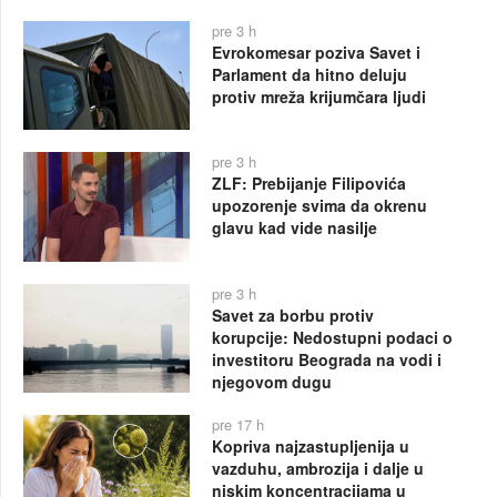
pre 3 h
Evrokomesar poziva Savet i
Parlament da hitno deluju
protiv mreža krijumčara ljudi
pre 3 h
ZLF: Prebijanje Filipovića
upozorenje svima da okrenu
glavu kad vide nasilje
pre 3 h
Savet za borbu protiv
korupcije: Nedostupni podaci o
investitoru Beograda na vodi i
njegovom dugu
pre 17 h
Kopriva najzastupljenija u
vazduhu, ambrozija i dalje u
niskim koncentracijama u