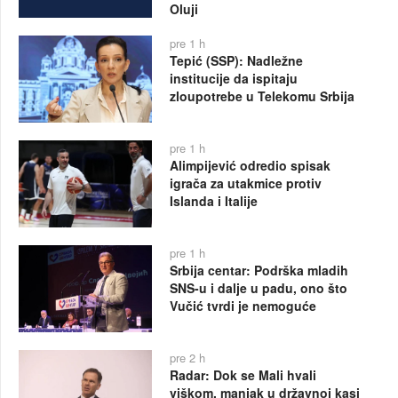
Oluji
pre 1 h
Tepić (SSP): Nadležne
institucije da ispitaju
zloupotrebe u Telekomu Srbija
pre 1 h
Alimpijević odredio spisak
igrača za utakmice protiv
Islanda i Italije
pre 1 h
Srbija centar: Podrška mladih
SNS-u i dalje u padu, ono što
Vučić tvrdi je nemoguće
pre 2 h
Radar: Dok se Mali hvali
viškom, manjak u državnoj kasi