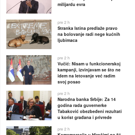
milijardu evra
pre 2 h
Stranka Istina predlaže pravo
na bolovanje radi nege kućnih
ljubimaca
pre 2 h
Vučić: Nisam u funkcionerskoj
kampanji, izvinjavam se što ne
idem na letovanje već radim
svoj posao
pre 2 h
Narodna banka Srbije: Za 14
godina rada guvernerke
Tabaković obezbeđeni rezultati
u korist građana i privrede
pre 2 h
Komemoracija u Hirošimi na 81.