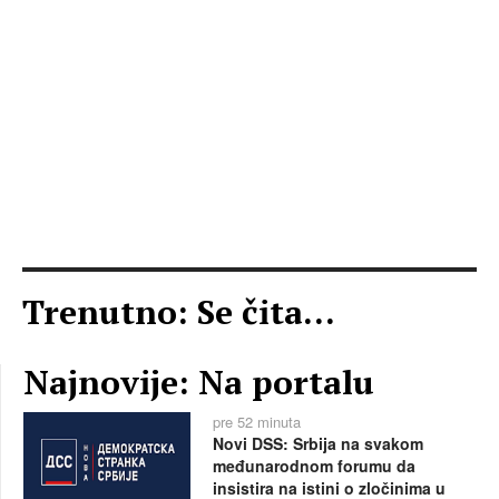
Trenutno: Se čita...
Najnovije: Na portalu
pre 52 minuta
Novi DSS: Srbija na svakom
međunarodnom forumu da
insistira na istini o zločinima u