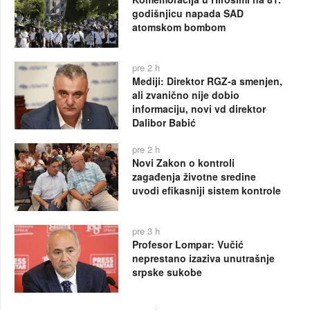
godišnjicu napada SAD
atomskom bombom
pre 2 h
Mediji: Direktor RGZ-a smenjen,
ali zvanično nije dobio
informaciju, novi vd direktor
Dalibor Babić
pre 2 h
Novi Zakon o kontroli
zagađenja životne sredine
uvodi efikasniji sistem kontrole
pre 3 h
Profesor Lompar: Vučić
neprestano izaziva unutrašnje
srpske sukobe