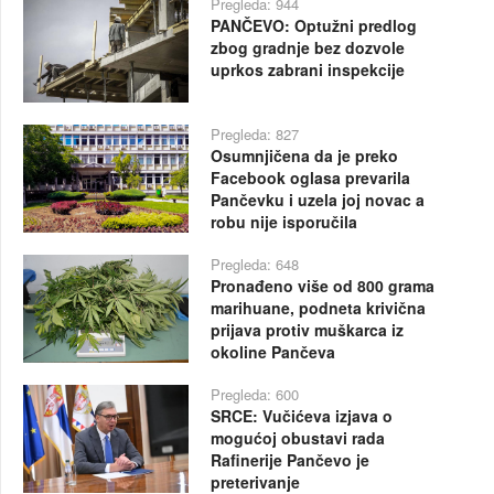
Pregleda: 944
PANČEVO: Optužni predlog
zbog gradnje bez dozvole
uprkos zabrani inspekcije
Pregleda: 827
Osumnjičena da je preko
Facebook oglasa prevarila
Pančevku i uzela joj novac a
robu nije isporučila
Pregleda: 648
Pronađeno više od 800 grama
marihuane, podneta krivična
prijava protiv muškarca iz
okoline Pančeva
Pregleda: 600
SRCE: Vučićeva izjava o
mogućoj obustavi rada
Rafinerije Pančevo je
preterivanje