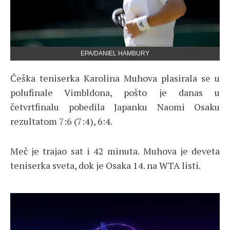
EPA/DANIEL HAMBURY
Češka teniserka Karolina Muhova plasirala se u
polufinale Vimbldona, pošto je danas u
četvrtfinalu pobedila Japanku Naomi Osaku
rezultatom 7:6 (7:4), 6:4.
Meč je trajao sat i 42 minuta. Muhova je deveta
teniserka sveta, dok je Osaka 14. na WTA listi.