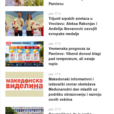
Pančevu
pre 17 h
Trijumf srpskih strelaca u
Vroclavu: Aleksa Rakonjac i
Anđelija Stevanović osvojili
evropske medalje
pre 17 h
Vremenska prognoza za
Pančevo: Vikend donosi blagi
pad temperature, ali ostaje
toplo
pre 17 h
Makedonski informativni i
izdavački centar obeležava
Međunarodni dan mladih uz
podršku obrazovanju i razvoju
novih veština
pre 17 h
Osumnjičena da je preko