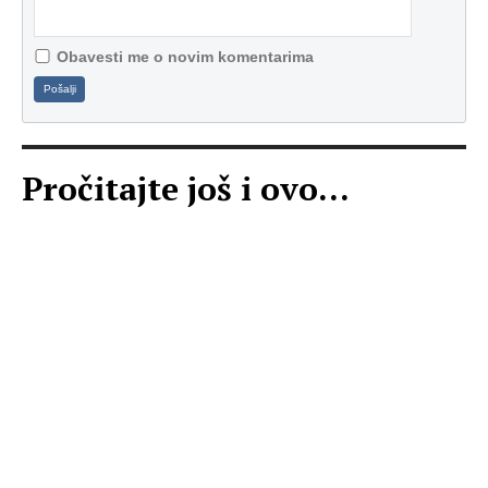
Obavesti me o novim komentarima
Pošalji
Pročitajte još i ovo...