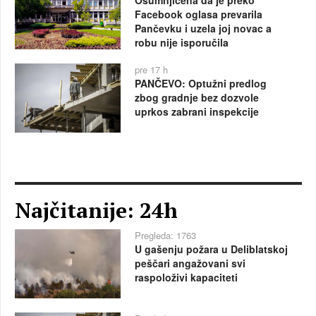
Facebook oglasa prevarila
Pančevku i uzela joj novac a
robu nije isporučila
pre 17 h
PANČEVO: Optužni predlog
zbog gradnje bez dozvole
uprkos zabrani inspekcije
Najčitanije: 24h
Pregleda: 1763
U gašenju požara u Deliblatskoj
peščari angažovani svi
raspoloživi kapaciteti