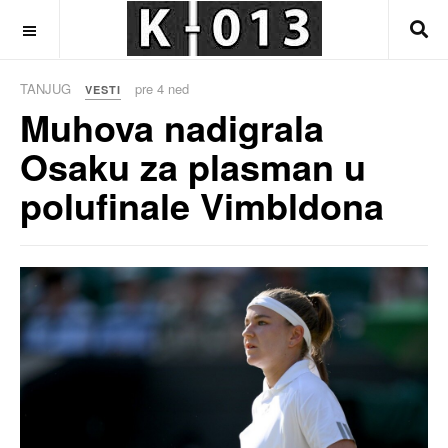
OFF CANVAS
TANJUG
pre 4 ned
VESTI
Muhova nadigrala
Osaku za plasman u
polufinale Vimbldona