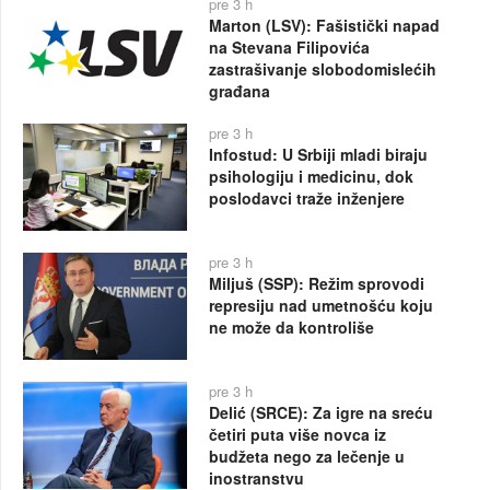
pre 3 h
Marton (LSV): Fašistički napad
na Stevana Filipovića
zastrašivanje slobodomislećih
građana
pre 3 h
Infostud: U Srbiji mladi biraju
psihologiju i medicinu, dok
poslodavci traže inženjere
pre 3 h
Miljuš (SSP): Režim sprovodi
represiju nad umetnošću koju
ne može da kontroliše
pre 3 h
Delić (SRCE): Za igre na sreću
četiri puta više novca iz
budžeta nego za lečenje u
inostranstvu