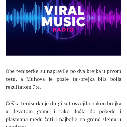
Obe teniserke su napravile po dva brejka u prvom
setu, a Muhova je posle taj-brejka bila bolja
rezultatom 7:4.
Češka teniserka je drugi set osvojila nakon brejka
u devetom gemu i tako došla do pobede i
plasmana među četiri najbolje na grend slemu u
Londonu.