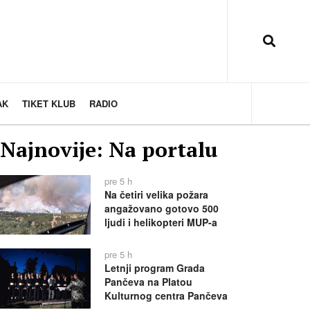
AK
TIKET KLUB
RADIO
Najnovije: Na portalu
pre 5 h
Na četiri velika požara
angažovano gotovo 500
ljudi i helikopteri MUP-a
pre 5 h
Letnji program Grada
Pančeva na Platou
Kulturnog centra Pančeva