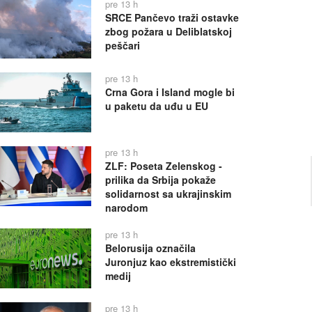
pre 13 h
SRCE Pančevo traži ostavke
zbog požara u Deliblatskoj
peščari
pre 13 h
Crna Gora i Island mogle bi
u paketu da uđu u EU
pre 13 h
ZLF: Poseta Zelenskog -
prilika da Srbija pokaže
solidarnost sa ukrajinskim
narodom
pre 13 h
Belorusija označila
Juronjuz kao ekstremistički
medij
pre 13 h