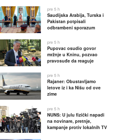
pre 5 h
Saudijska Arabija, Turska i
Pakistan potpisali
odbrambeni sporazum
pre 5 h
Pupovac osudio govor
mržnje u Kninu, pozvao
pravosuđe da reaguje
pre 5 h
Rajaner: Obustavljamo
letove iz i ka Nišu od ove
zime
pre 5 h
NUNS: U julu fizički napadi
na novinare, pretnje,
kampanje protiv lokalnih TV