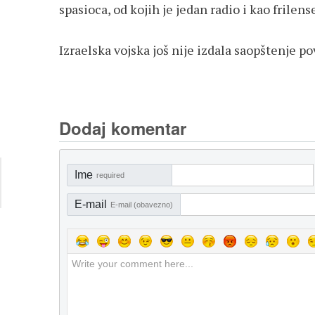
spasioca, od kojih je jedan radio i kao frilens
Izraelska vojska još nije izdala saopštenje 
Dodaj komentar
Ime
required
E-mail
E-mail (obavezno)