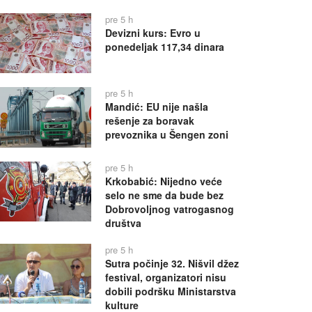
pre 5 h
Devizni kurs: Evro u
ponedeljak 117,34 dinara
pre 5 h
Mandić: EU nije našla
rešenje za boravak
prevoznika u Šengen zoni
pre 5 h
Krkobabić: Nijedno veće
selo ne sme da bude bez
Dobrovoljnog vatrogasnog
društva
pre 5 h
Sutra počinje 32. Nišvil džez
festival, organizatori nisu
dobili podršku Ministarstva
kulture