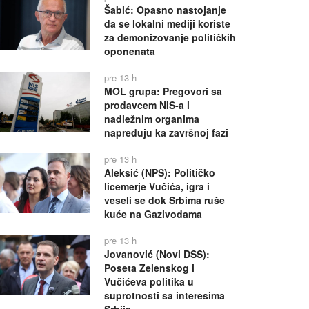
Šabić: Opasno nastojanje
da se lokalni mediji koriste
za demonizovanje političkih
oponenata
pre 13 h
MOL grupa: Pregovori sa
prodavcem NIS-a i
nadležnim organima
napreduju ka završnoj fazi
pre 13 h
Aleksić (NPS): Političko
licemerje Vučića, igra i
veseli se dok Srbima ruše
kuće na Gazivodama
pre 13 h
Jovanović (Novi DSS):
Poseta Zelenskog i
Vučićeva politika u
suprotnosti sa interesima