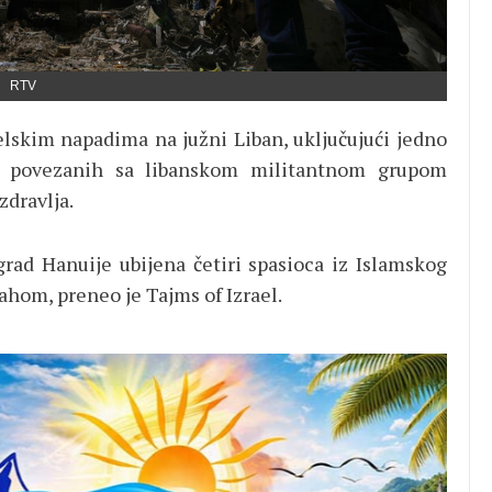
RTV
elskim napadima na južni Liban, uključujući jedno
ija povezanih sa libanskom militantnom grupom
zdravlja.
rad Hanuije ubijena četiri spasioca iz Islamskog
hom, preneo je Tajms of Izrael.