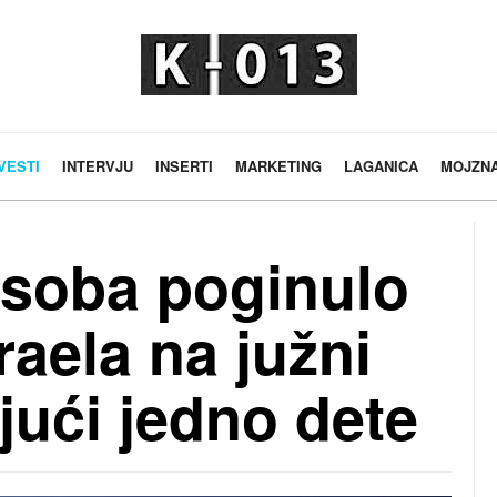
VESTI
INTERVJU
INSERTI
MARKETING
LAGANICA
MOJZN
osoba poginulo
aela na južni
jući jedno dete