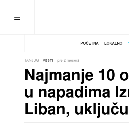
OFF CANVAS
POČETNA
LOKALNO
TANJUG
pre 2 meseci
VESTI
Najmanje 10 
u napadima Izr
Liban, uključu