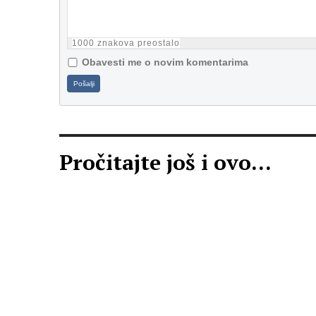
1000
znakova preostalo
Obavesti me o novim komentarima
Pošalji
Pročitajte još i ovo...