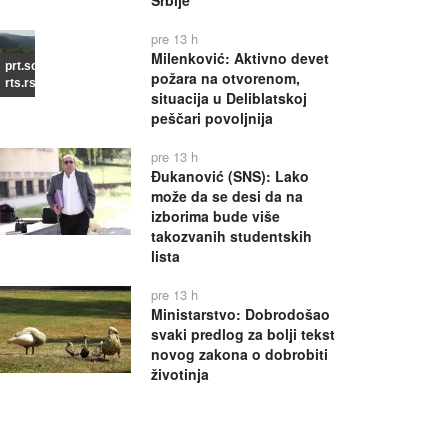
Srbije
pre 13 h
Milenković: Aktivno devet
prt.scr
požara na otvorenom,
rts.rs
situacija u Deliblatskoj
peščari povoljnija
pre 13 h
Đukanović (SNS): Lako
može da se desi da na
izborima bude više
takozvanih studentskih
lista
pre 13 h
Ministarstvo: Dobrodošao
svaki predlog za bolji tekst
novog zakona o dobrobiti
životinja