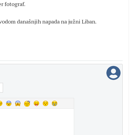
er fotograf.
povodom današnjih napada na južni Liban.