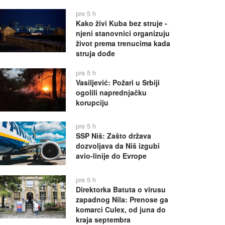
pre 5 h
Kako živi Kuba bez struje -
njeni stanovnici organizuju
život prema trenucima kada
struja dođe
pre 5 h
Vasiljević: Požari u Srbiji
ogolili naprednjačku
korupciju
pre 5 h
SSP Niš: Zašto država
dozvoljava da Niš izgubi
avio-linije do Evrope
pre 5 h
Direktorka Batuta o virusu
zapadnog Nila: Prenose ga
komarci Culex, od juna do
kraja septembra