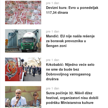
pre 1 dan
Devizni kurs: Evro u ponedeljak
117,34 dinara
pre 1 dan
Mandić: EU nije našla rešenje
za boravak prevoznika u
Šengen zoni
pre 1 dan
Krkobabić: Nijedno veće selo
ne sme da bude bez
Dobrovoljnog vatrogasnog
društva
pre 1 dan
Sutra počinje 32. Nišvil džez
festival, organizatori nisu dobili
podršku Ministarstva kulture