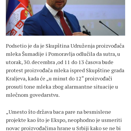
Podsetio je da je Skupština Udruženja proizvođača
mleka Šumadije i Pomoravlja odlučila da sutra, u
utorak, 30. decembra ,od 11 do 13 časova bude
protest proizvođača mleka ispred Skupštine grada
Kraljeva, kada će „u minut do 12“ proizvođači
prosuti tone mleka zbog alarmantne situacije u
mlečnom govedarstvu.
„Umesto što država baca pare na besmislene
projekte kao što je Ekspo, neophodno je usmeriti
novac proizvođačima hrane u Srbiji kako se ne bi