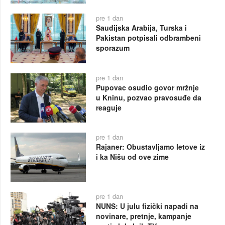
pre 1 dan
Saudijska Arabija, Turska i
Pakistan potpisali odbrambeni
sporazum
pre 1 dan
Pupovac osudio govor mržnje
u Kninu, pozvao pravosuđe da
reaguje
pre 1 dan
Rajaner: Obustavljamo letove iz
i ka Nišu od ove zime
pre 1 dan
NUNS: U julu fizički napadi na
novinare, pretnje, kampanje