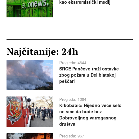
kao ekstremistički medij
Najčitanije: 24h
Pregleda: 4644
SRCE Pančevo traži ostavke
zbog požara u Deliblatskoj
peščari
Pregleda: 1084
Krkobabić: Nijedno veće selo
ne sme da bude bez
Dobrovoljnog vatrogasnog
društva
Pregleda: 967