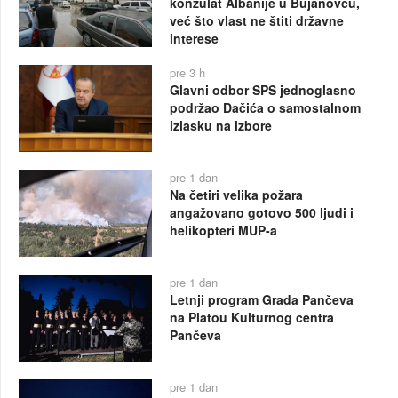
konzulat Albanije u Bujanovcu,
već što vlast ne štiti državne
interese
pre 3 h
Glavni odbor SPS jednoglasno
podržao Dačića o samostalnom
izlasku na izbore
pre 1 dan
Na četiri velika požara
angažovano gotovo 500 ljudi i
helikopteri MUP-a
pre 1 dan
Letnji program Grada Pančeva
na Platou Kulturnog centra
Pančeva
pre 1 dan