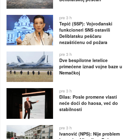
pre 3 h
Tepić (SSP): Vojvođanski
funkcioneri SNS ostavili
Deliblatsku peščaru
nezaštićenu od požara
pre 3 h
Dve bespilotne letelice
primećene iznad vojne baze u
Nemačkoj
pre 3 h
Đilas: Posle promene vlasti
neće doći do haosa, već do
stabilnosti
pre 3 h
Ivanović (NPS): Nije problem