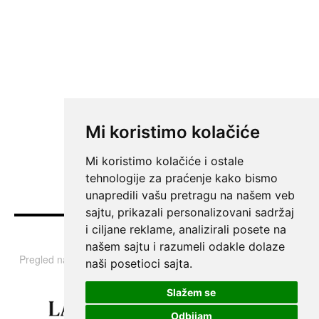
Mi koristimo kolačiće
Mi koristimo kolačiće i ostale
tehnologije za praćenje kako bismo
unapredili vašu pretragu na našem veb
sajtu, prikazali personalizovani sadržaj
i ciljane reklame, analizirali posete na
Vesti
našem sajtu i razumeli odakle dolaze
Pregled najvažnijih informacija i tema iz Srbije, regiona i sveta.
naši posetioci sajta.
Slažem se
Odbijam