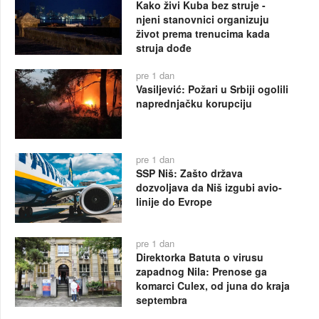
Kako živi Kuba bez struje -
njeni stanovnici organizuju
život prema trenucima kada
struja dođe
pre 1 dan
Vasiljević: Požari u Srbiji ogolili
naprednjačku korupciju
pre 1 dan
SSP Niš: Zašto država
dozvoljava da Niš izgubi avio-
linije do Evrope
pre 1 dan
Direktorka Batuta o virusu
zapadnog Nila: Prenose ga
komarci Culex, od juna do kraja
septembra