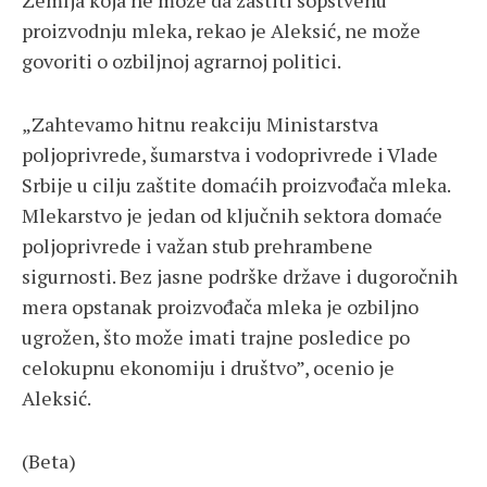
proizvodnju mleka, rekao je Aleksić, ne može
govoriti o ozbiljnoj agrarnoj politici.
„Zahtevamo hitnu reakciju Ministarstva
poljoprivrede, šumarstva i vodoprivrede i Vlade
Srbije u cilju zaštite domaćih proizvođača mleka.
Mlekarstvo je jedan od ključnih sektora domaće
poljoprivrede i važan stub prehrambene
sigurnosti. Bez jasne podrške države i dugoročnih
mera opstanak proizvođača mleka je ozbiljno
ugrožen, što može imati trajne posledice po
celokupnu ekonomiju i društvo”, ocenio je
Aleksić.
(Beta)