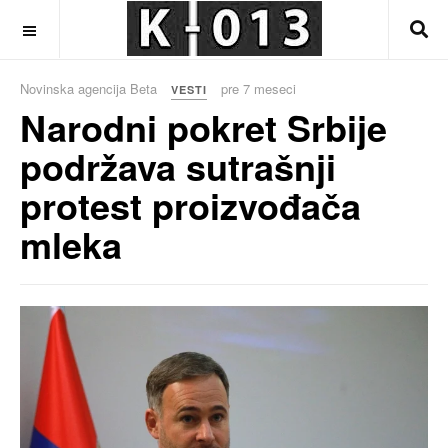
OFF CANVAS
Novinska agencija Beta
pre 7 meseci
VESTI
Narodni pokret Srbije
podržava sutrašnji
protest proizvođača
mleka