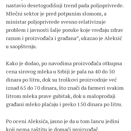
nastavio desetogodišnji trend pada poljoprivrede.
Mlečni sektor je pred potpunim slomom, a
ministar poljoprivrede svesno relativizuje
problem i javnosti šalje poruke koje vređaju zdrav
razum i proizvođača i građana”, ukazao je Aleksić
u saopštenju.
Kako je dodao, po navodima proizvođača otkupna
cena sirovog mleka u Srbiji je pala na 40 do 50
dinara po litru, dok su troškovi proizvodnje već
iznad 65 do 70 dinara, što znači da farmeri svakim
litrom mleka prave gubitak, dok u maloprodaji
građani mleko plaćaju i preko 150 dinara po litru.
Po oceni Aleksića, jasno je da u tom lancu jedini
koji nema zaštitu je domaći proizvođač.