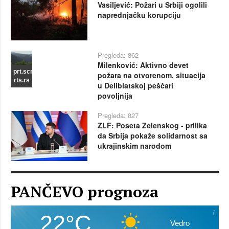
Vasiljević: Požari u Srbiji ogolili
naprednjačku korupciju
Pregleda: 862
Milenković: Aktivno devet
prt.scr
požara na otvorenom, situacija
rts.rs
u Deliblatskoj peščari
povoljnija
Pregleda: 827
ZLF: Poseta Zelenskog - prilika
da Srbija pokaže solidarnost sa
ukrajinskim narodom
PANČEVO prognoza
22°C
Vedro