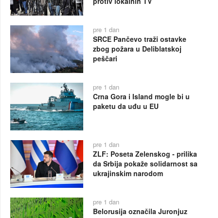
protiv lokalnih TV
pre 1 dan
SRCE Pančevo traži ostavke
zbog požara u Deliblatskoj
peščari
pre 1 dan
Crna Gora i Island mogle bi u
paketu da uđu u EU
pre 1 dan
ZLF: Poseta Zelenskog - prilika
da Srbija pokaže solidarnost sa
ukrajinskim narodom
pre 1 dan
Belorusija označila Juronjuz