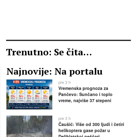
Trenutno: Se čita...
Najnovije: Na portalu
pre 3 h
Vremenska prognoza za
Pančevo: Sunčano i toplo
vreme, najviše 37 stepeni
pre 3 h
Čaušić: Više od 300 ljudi i četiri
helikoptera gase požar u
Deliblatskoj peščari