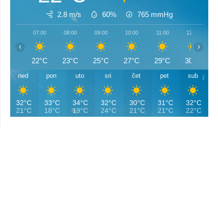
2.8 m/s
60%
765
mmHg
07:00
08:00
09:00
10:00
11:00
12:00
‹
›
22°C
23°C
25°C
27°C
29°C
30°C
ned
pon
uto
sri
čet
pet
sub
32°C
33°C
34°C
32°C
30°C
31°C
32°C
21°C
18°C
19°C
24°C
21°C
21°C
22°C