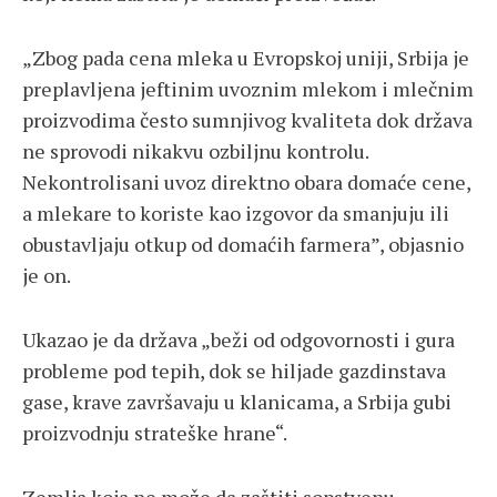
„Zbog pada cena mleka u Evropskoj uniji, Srbija je
preplavljena jeftinim uvoznim mlekom i mlečnim
proizvodima često sumnjivog kvaliteta dok država
ne sprovodi nikakvu ozbiljnu kontrolu.
Nekontrolisani uvoz direktno obara domaće cene,
a mlekare to koriste kao izgovor da smanjuju ili
obustavljaju otkup od domaćih farmera”, objasnio
je on.
Ukazao je da država „beži od odgovornosti i gura
probleme pod tepih, dok se hiljade gazdinstava
gase, krave završavaju u klanicama, a Srbija gubi
proizvodnju strateške hrane“.
Zemlja koja ne može da zaštiti sopstvenu