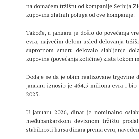
na domaćem tržištu od kompanije Serbija Zi
kupovinu zlatnih poluga od ove kompanije.
Takođe, u januaru je došlo do povećanja vr
evra, najvećim delom usled delovanja tržišn
suprotnom smeru delovalo slabljenje do
kupovine (povećanja količine) zlata tokom 
Dodaje se da je obim realizovane trgovine
januaru iznosio je 464,5 miliona evra i bi
2025.
U januaru 2026, dinar je nominalno oslab
međubankarskom deviznom tržištu prodala
stabilnosti kursa dinara prema evru, naveden