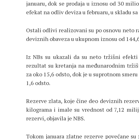
januaru, dok se prodaja u iznosu od 30 milio
efekat na odliv deviza u februaru, u skladu s
Ostali odlivi realizovani su po osnovu neto 
deviznih obaveza u ukupnom iznosu od 144,6
Iz NBs su ukazali da su neto tržišni efekti
rezultat su kretanja na međunarodnim tržiš
za oko 15,6 odsto, dok je u suprotnom smeru 
1,6 odsto.
Rezerve zlata, koje čine deo deviznih rezerv
kilograma i imale su vrednost od 7,12 milij
rezervi, objavila je NBS.
Tokom januara zlatne rezerve povećane su 