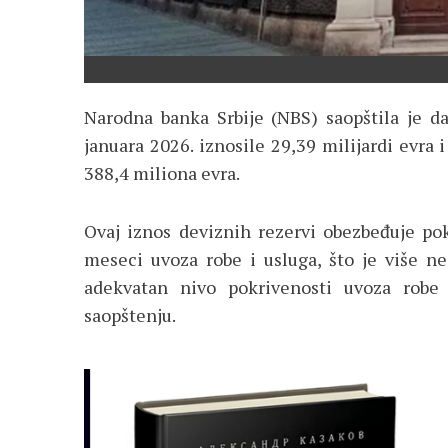
Narodna banka Srbije (NBS) saopštila je da
januara 2026. iznosile 29,39 milijardi evra
388,4 miliona evra.
Ovaj iznos deviznih rezervi obezbeđuje po
meseci uvoza robe i usluga, što je više n
adekvatan nivo pokrivenosti uvoza robe
saopštenju.