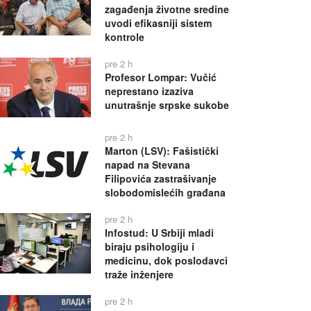
zagađenja životne sredine
uvodi efikasniji sistem
kontrole
pre 2 h
Profesor Lompar: Vučić
neprestano izaziva
unutrašnje srpske sukobe
pre 2 h
Marton (LSV): Fašistički
napad na Stevana
Filipovića zastrašivanje
slobodomislećih građana
pre 2 h
Infostud: U Srbiji mladi
biraju psihologiju i
medicinu, dok poslodavci
traže inženjere
pre 2 h