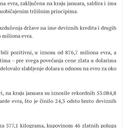
na evra, zaključena na kraju januara, saldira i ima
a uobičajenim tržišnim principima.
razduženja države na ime deviznih kredita i drugih
 miliona evra.
 bili pozitivni, u iznosu od 876,7 miliona evra, a
tima – pre svega povećanja cene zlata u dolarima
delovalo slabljenje dolara u odnosu na evro za oko
i, na kraju januara su iznosile rekordnih 53.084,8
arde evra, što je činilo 24,3 odsto bruto deviznih
za 577,1 kilograma, kupovinom 46 zlatnih poluga