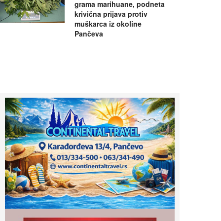
grama marihuane, podneta
krivična prijava protiv
muškarca iz okoline
Pančeva