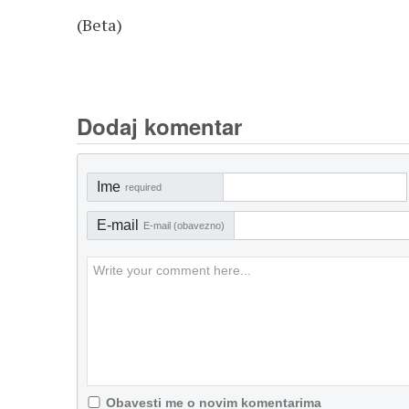
(Beta)
Dodaj komentar
Ime
required
E-mail
E-mail (obavezno)
Obavesti me o novim komentarima