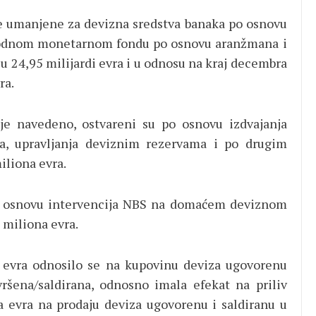
e umanjene za devizna sredstva banaka po osnovu
odnom monetarnom fondu po osnovu aranžmana i
u 24,95 milijardi evra i u odnosu na kraj decembra
ra.
 je navedeno, ostvareni su po osnovu izdvajanja
a, upravljanja deviznim rezervama i po drugim
liona evra.
 po osnovu intervencija NBS na domaćem deviznom
 miliona evra.
a evra odnosilo se na kupovinu deviza ugovorenu
ršena/saldirana, odnosno imala efekat na priliv
a evra na prodaju deviza ugovorenu i saldiranu u