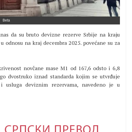
Beta
nas da su bruto devizne rezerve Srbije na kraju
 i u odnosu na kraj decembra 2025. povećane su za
krivenost novčane mase M1 od 167,6 odsto i 6,8
ego dvostruko iznad standarda kojim se utvrđuje
 i usluga deviznim rezervama, navedeno je u