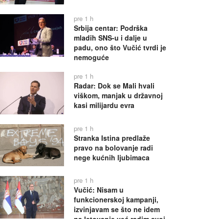
pre 1 h
Srbija centar: Podrška
mladih SNS-u i dalje u
padu, ono što Vučić tvrdi je
nemoguće
pre 1 h
Radar: Dok se Mali hvali
viškom, manjak u državnoj
kasi milijardu evra
pre 1 h
Stranka Istina predlaže
pravo na bolovanje radi
nege kućnih ljubimaca
pre 1 h
Vučić: Nisam u
funkcionerskoj kampanji,
izvinjavam se što ne idem