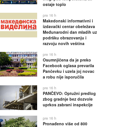
ostaje toplo
pre 16 h
Makedonski informativni i
izdavački centar obeležava
Međunarodni dan mladih uz
podršku obrazovanju i
razvoju novih veština
pre 16 h
Osumnjičena da je preko
Facebook oglasa prevarila
Pančevku i uzela joj novac
a robu nije isporučila
pre 16 h
PANČEVO: Optužni predlog
zbog gradnje bez dozvole
uprkos zabrani inspekcije
pre 16 h
Pronađeno više od 800