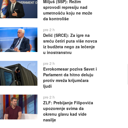
Miljuš (SSP): Režim
sprovodi represiju nad
umetnošću koju ne može
da kontroliše
pre 2 h
Delić (SRCE): Za igre na
sreću četiri puta više novca
iz budžeta nego za lečenje
u inostranstvu
pre 2 h
Evrokomesar poziva Savet i
Parlament da hitno deluju
protiv mreža krijumčara
ljudi
pre 2 h
ZLF: Prebijanje Filipovića
upozorenje svima da
okrenu glavu kad vide
nasilje