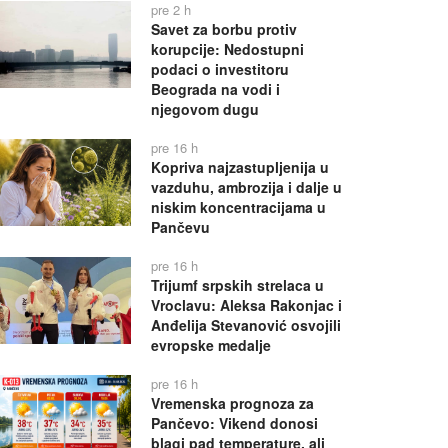
pre 2 h
Savet za borbu protiv
korupcije: Nedostupni
podaci o investitoru
Beograda na vodi i
njegovom dugu
pre 16 h
Kopriva najzastupljenija u
vazduhu, ambrozija i dalje u
niskim koncentracijama u
Pančevu
pre 16 h
Trijumf srpskih strelaca u
Vroclavu: Aleksa Rakonjac i
Anđelija Stevanović osvojili
evropske medalje
pre 16 h
Vremenska prognoza za
Pančevo: Vikend donosi
blagi pad temperature, ali