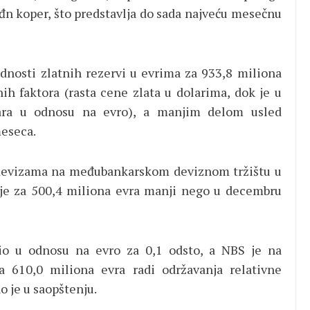
đn koper, što predstavlja do sada najveću mesečnu
ednosti zlatnih rezervi u evrima za 933,8 miliona
ih faktora (rasta cene zlata u dolarima, dok je u
lara u odnosu na evro), a manjim delom usled
meseca.
 devizama na međubankarskom deviznom tržištu u
o je za 500,4 miliona evra manji nego u decembru
io u odnosu na evro za 0,1 odsto, a NBS je na
 610,0 miliona evra radi održavanja relativne
o je u saopštenju.