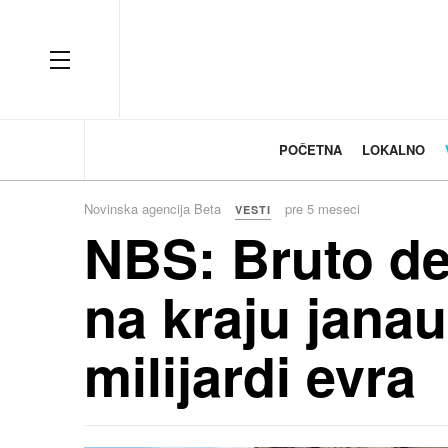
OFF CANVAS
POČETNA
LOKALNO
Novinska agencija Beta
pre 5 meseci
VESTI
NBS: Bruto de
na kraju janau
milijardi evra