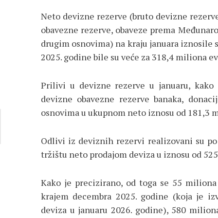
Neto devizne rezerve (bruto devizne rezerv
obavezne rezerve, obaveze prema Međunar
drugim osnovima) na kraju januara iznosile s
2025. godine bile su veće za 318,4 miliona ev
Prilivi u devizne rezerve u januaru, kako
devizne obavezne rezerve banaka, donacij
osnovima u ukupnom neto iznosu od 181,3 mi
Odlivi iz deviznih rezervi realizovani su
tržištu neto prodajom deviza u iznosu od 525
Kako je precizirano, od toga se 55 milion
krajem decembra 2025. godine (koja je izv
deviza u januaru 2026. godine), 580 milion