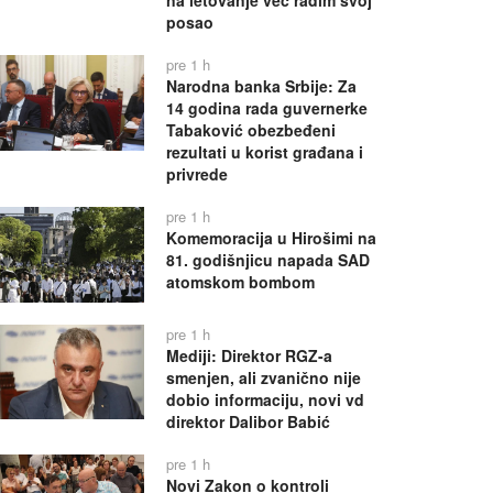
na letovanje već radim svoj
posao
pre 1 h
Narodna banka Srbije: Za
14 godina rada guvernerke
Tabaković obezbeđeni
rezultati u korist građana i
privrede
pre 1 h
Komemoracija u Hirošimi na
81. godišnjicu napada SAD
atomskom bombom
pre 1 h
Mediji: Direktor RGZ-a
smenjen, ali zvanično nije
dobio informaciju, novi vd
direktor Dalibor Babić
pre 1 h
Novi Zakon o kontroli