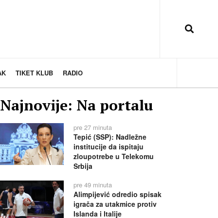
AK
TIKET KLUB
RADIO
Najnovije: Na portalu
pre 27 minuta
Tepić (SSP): Nadležne
institucije da ispitaju
zloupotrebe u Telekomu
Srbija
pre 49 minuta
Alimpijević odredio spisak
igrača za utakmice protiv
Islanda i Italije