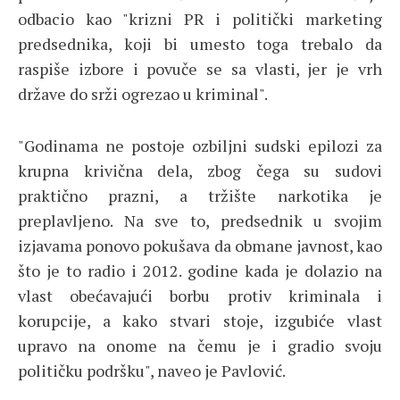
odbacio kao "krizni PR i politički marketing
predsednika, koji bi umesto toga trebalo da
raspiše izbore i povuče se sa vlasti, jer je vrh
države do srži ogrezao u kriminal".
"Godinama ne postoje ozbiljni sudski epilozi za
krupna krivična dela, zbog čega su sudovi
praktično prazni, a tržište narkotika je
preplavljeno. Na sve to, predsednik u svojim
izjavama ponovo pokušava da obmane javnost, kao
što je to radio i 2012. godine kada je dolazio na
vlast obećavajući borbu protiv kriminala i
korupcije, a kako stvari stoje, izgubiće vlast
upravo na onome na čemu je i gradio svoju
političku podršku", naveo je Pavlović.