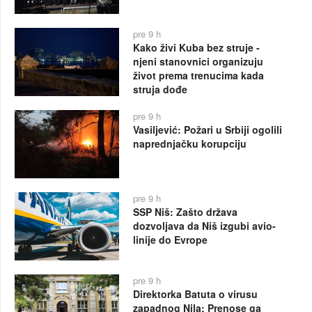
pre 9 h
Kako živi Kuba bez struje -
njeni stanovnici organizuju
život prema trenucima kada
struja dođe
pre 9 h
Vasiljević: Požari u Srbiji ogolili
naprednjačku korupciju
pre 9 h
SSP Niš: Zašto država
dozvoljava da Niš izgubi avio-
linije do Evrope
pre 9 h
Direktorka Batuta o virusu
zapadnog Nila: Prenose ga