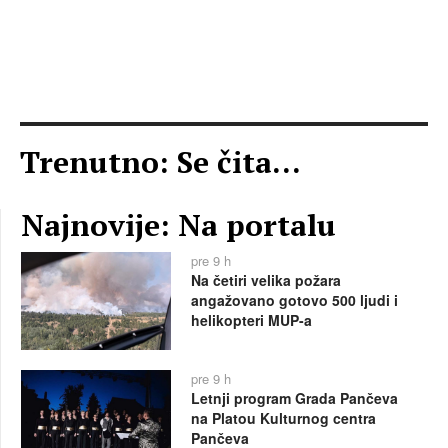
Trenutno: Se čita...
Najnovije: Na portalu
pre 9 h
Na četiri velika požara
angažovano gotovo 500 ljudi i
helikopteri MUP-a
pre 9 h
Letnji program Grada Pančeva
na Platou Kulturnog centra
Pančeva