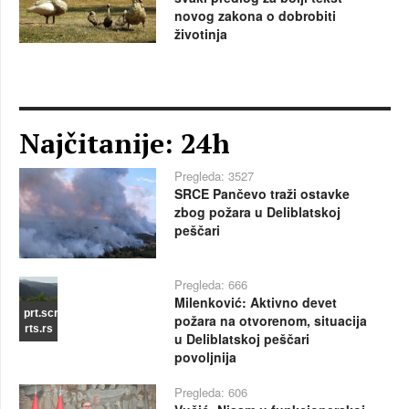
novog zakona o dobrobiti
životinja
Najčitanije: 24h
Pregleda: 3527
SRCE Pančevo traži ostavke
zbog požara u Deliblatskoj
peščari
Pregleda: 666
Milenković: Aktivno devet
prt.scr
požara na otvorenom, situacija
rts.rs
u Deliblatskoj peščari
povoljnija
Pregleda: 606