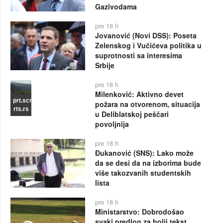
Gazivodama
pre 18 h
Jovanović (Novi DSS): Poseta
Zelenskog i Vučićeva politika u
suprotnosti sa interesima
Srbije
pre 18 h
Milenković: Aktivno devet
prt.scr
požara na otvorenom, situacija
rts.rs
u Deliblatskoj peščari
povoljnija
pre 18 h
Đukanović (SNS): Lako može
da se desi da na izborima bude
više takozvanih studentskih
lista
pre 18 h
Ministarstvo: Dobrodošao
svaki predlog za bolji tekst