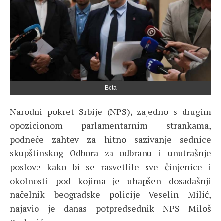
Beta
Narodni pokret Srbije (NPS), zajedno s drugim
opozicionom parlamentarnim strankama,
podneće zahtev za hitno sazivanje sednice
skupštinskog Odbora za odbranu i unutrašnje
poslove kako bi se rasvetlile sve činjenice i
okolnosti pod kojima je uhapšen dosadašnji
načelnik beogradske policije Veselin Milić,
najavio je danas potpredsednik NPS Miloš