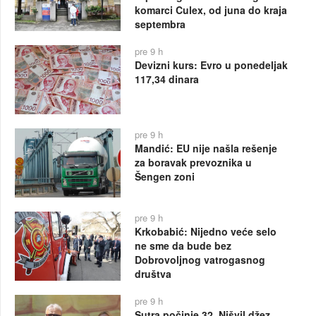
komarci Culex, od juna do kraja
septembra
pre 9 h
Devizni kurs: Evro u ponedeljak
117,34 dinara
pre 9 h
Mandić: EU nije našla rešenje
za boravak prevoznika u
Šengen zoni
pre 9 h
Krkobabić: Nijedno veće selo
ne sme da bude bez
Dobrovoljnog vatrogasnog
društva
pre 9 h
Sutra počinje 32. Nišvil džez