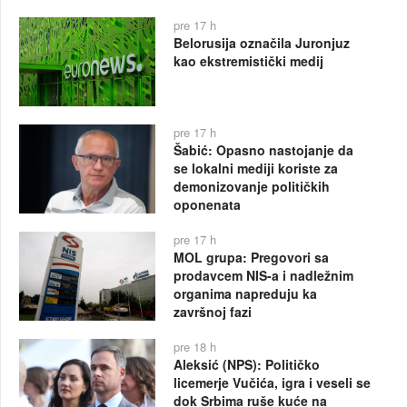
pre 17 h
Belorusija označila Juronjuz
kao ekstremistički medij
pre 17 h
Šabić: Opasno nastojanje da
se lokalni mediji koriste za
demonizovanje političkih
oponenata
pre 17 h
MOL grupa: Pregovori sa
prodavcem NIS-a i nadležnim
organima napreduju ka
završnoj fazi
pre 18 h
Aleksić (NPS): Političko
licemerje Vučića, igra i veseli se
dok Srbima ruše kuće na