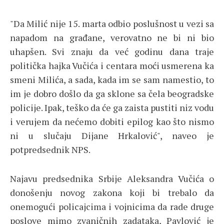
"Da Milić nije 15. marta odbio poslušnost u vezi sa
napadom na građane, verovatno ne bi ni bio
uhapšen. Svi znaju da već godinu dana traje
politička hajka Vučića i centara moći usmerena ka
smeni Milića, a sada, kada im se sam namestio, to
im je dobro došlo da ga sklone sa čela beogradske
policije. Ipak, teško da će ga zaista pustiti niz vodu
i verujem da nećemo dobiti epilog kao što nismo
ni u slučaju Dijane Hrkalović", naveo je
potpredsednik NPS.
Najavu predsednika Srbije Aleksandra Vučića o
donošenju novog zakona koji bi trebalo da
onemogući policajcima i vojnicima da rade druge
poslove mimo zvaničnih zadataka, Pavlović je