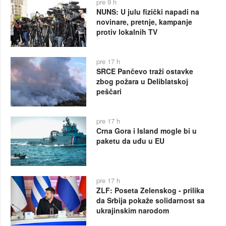
pre 9 h
NUNS: U julu fizički napadi na
novinare, pretnje, kampanje
protiv lokalnih TV
pre 17 h
SRCE Pančevo traži ostavke
zbog požara u Deliblatskoj
peščari
pre 17 h
Crna Gora i Island mogle bi u
paketu da uđu u EU
pre 17 h
ZLF: Poseta Zelenskog - prilika
da Srbija pokaže solidarnost sa
ukrajinskim narodom