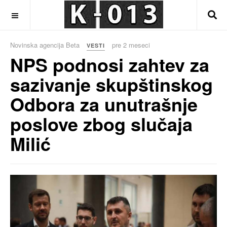
OFF CANVAS
Novinska agencija Beta
pre 2 meseci
VESTI
NPS podnosi zahtev za
sazivanje skupštinskog
Odbora za unutrašnje
poslove zbog slučaja
Milić