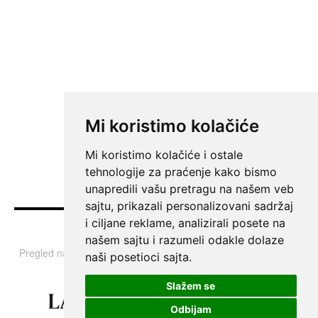
Mi koristimo kolačiće
Mi koristimo kolačiće i ostale
tehnologije za praćenje kako bismo
unapredili vašu pretragu na našem veb
sajtu, prikazali personalizovani sadržaj
i ciljane reklame, analizirali posete na
Vesti
našem sajtu i razumeli odakle dolaze
Pregled najvažnijih informacija i tema iz Srbije, regiona i sveta.
naši posetioci sajta.
Slažem se
Odbijam