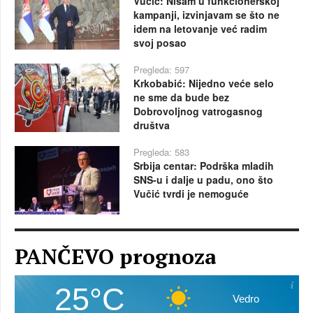
Vučić: Nisam u funkcionerskoj
kampanji, izvinjavam se što ne
idem na letovanje već radim
svoj posao
Pregleda: 597
Krkobabić: Nijedno veće selo
ne sme da bude bez
Dobrovoljnog vatrogasnog
društva
Pregleda: 583
Srbija centar: Podrška mladih
SNS-u i dalje u padu, ono što
Vučić tvrdi je nemoguće
PANČEVO prognoza
25°C
Vedro