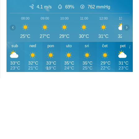
4.1 m/s
69%
762
mmHg
08:00
09:00
10:00
11:00
12:00
13:00
‹
›
25°C
27°C
29°C
30°C
31°C
32°C
sub
ned
pon
uto
sri
čet
pet
33°C
32°C
33°C
35°C
35°C
29°C
31°C
23°C
21°C
19°C
24°C
25°C
22°C
23°C