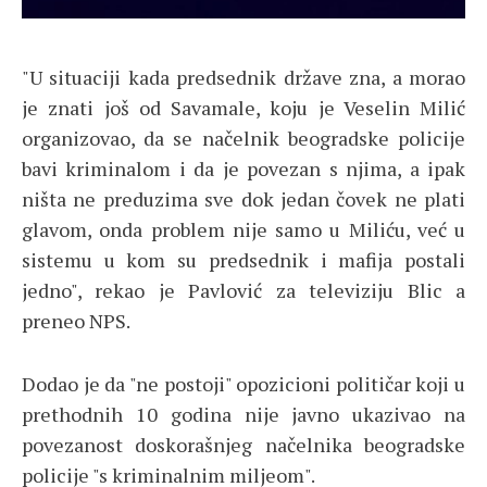
"U situaciji kada predsednik države zna, a morao
je znati još od Savamale, koju je Veselin Milić
organizovao, da se načelnik beogradske policije
bavi kriminalom i da je povezan s njima, a ipak
ništa ne preduzima sve dok jedan čovek ne plati
glavom, onda problem nije samo u Miliću, već u
sistemu u kom su predsednik i mafija postali
jedno", rekao je Pavlović za televiziju Blic a
preneo NPS.
Dodao je da "ne postoji" opozicioni političar koji u
prethodnih 10 godina nije javno ukazivao na
povezanost doskorašnjeg načelnika beogradske
policije "s kriminalnim miljeom".