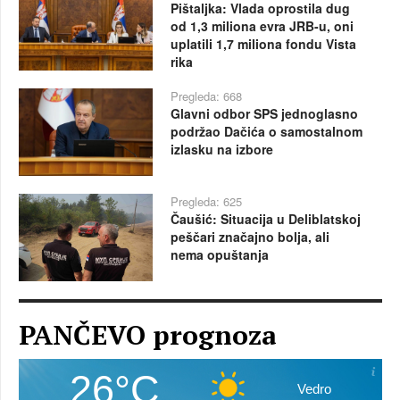
Pištaljka: Vlada oprostila dug
od 1,3 miliona evra JRB-u, oni
uplatili 1,7 miliona fondu Vista
rika
Pregleda: 668
Glavni odbor SPS jednoglasno
podržao Dačića o samostalnom
izlasku na izbore
Pregleda: 625
Čaušić: Situacija u Deliblatskoj
peščari značajno bolja, ali
nema opuštanja
PANČEVO prognoza
26°C
Vedro