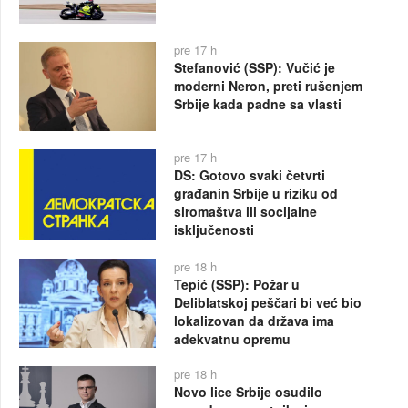
pre 17 h
Stefanović (SSP): Vučić je
moderni Neron, preti rušenjem
Srbije kada padne sa vlasti
pre 17 h
DS: Gotovo svaki četvrti
građanin Srbije u riziku od
siromaštva ili socijalne
isključenosti
pre 18 h
Tepić (SSP): Požar u
Deliblatskoj peščari bi već bio
lokalizovan da država ima
adekvatnu opremu
pre 18 h
Novo lice Srbije osudilo