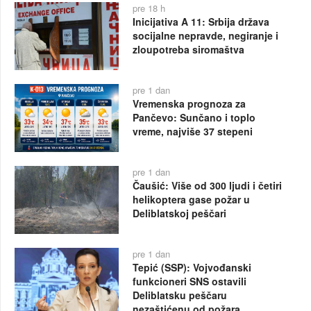
pre 18 h
Inicijativa A 11: Srbija država
socijalne nepravde, negiranje i
zloupotreba siromaštva
pre 1 dan
Vremenska prognoza za
Pančevo: Sunčano i toplo
vreme, najviše 37 stepeni
pre 1 dan
Čaušić: Više od 300 ljudi i četiri
helikoptera gase požar u
Deliblatskoj peščari
pre 1 dan
Tepić (SSP): Vojvođanski
funkcioneri SNS ostavili
Deliblatsku peščaru
nezaštićenu od požara