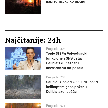
naprednjačku korupciju
Najčitanije: 24h
Pregleda: 894
Tepić (SSP): Vojvođanski
funkcioneri SNS ostavili
Deliblatsku peščaru
nezaštićenu od požara
Pregleda: 738
Čaušić: Više od 300 ljudi i četiri
helikoptera gase požar u
Deliblatskoj peščari
Pregleda: 671