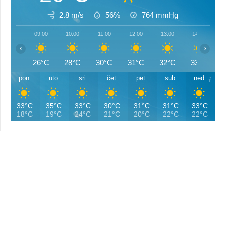
2.8 m/s
56%
764
mmHg
09:00
10:00
11:00
12:00
13:00
14:00
‹
›
26°C
28°C
30°C
31°C
32°C
33°C
pon
uto
sri
čet
pet
sub
ned
33°C
35°C
33°C
30°C
31°C
31°C
33°C
18°C
19°C
24°C
21°C
20°C
22°C
22°C