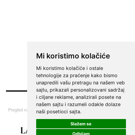
Mi koristimo kolačiće
Mi koristimo kolačiće i ostale
tehnologije za praćenje kako bismo
unapredili vašu pretragu na našem veb
sajtu, prikazali personalizovani sadržaj
i ciljane reklame, analizirali posete na
Vesti
našem sajtu i razumeli odakle dolaze
Pregled najvažnijih informacija i tema iz Srbije, regiona i sveta.
naši posetioci sajta.
Slažem se
Odbijam