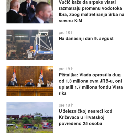
Vučić kaže da srpske vlasti
razmatraju promenu vodotoka
Ibra, zbog maltretiranja Srba na
severu KiM
pre 18 h
Na današnji dan 9. avgust
pre 18 h
Pištaljka: Vlada oprostila dug
od 1,3 miliona evra JRB-u, oni
uplatili 1,7 miliona fondu Vista
rika
pre 18 h
U železničkoj nesreći kod
Križevaca u Hrvatskoj
povređeno 25 osoba