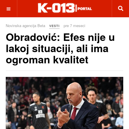
OFF CANVAS
Novinska agencija Beta
pre 7 meseci
VESTI
Obradović: Efes nije u
lakoj situaciji, ali ima
ogroman kvalitet