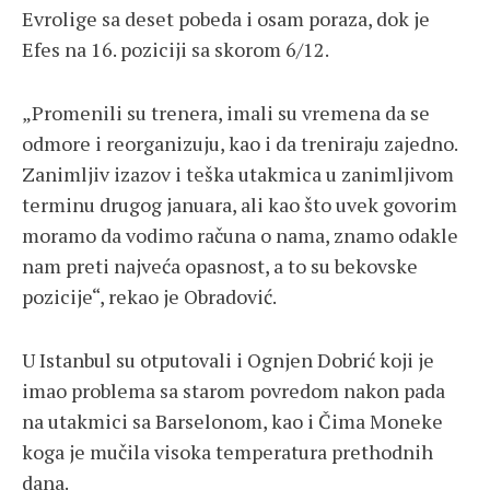
Evrolige sa deset pobeda i osam poraza, dok je
Efes na 16. poziciji sa skorom 6/12.
„Promenili su trenera, imali su vremena da se
odmore i reorganizuju, kao i da treniraju zajedno.
Zanimljiv izazov i teška utakmica u zanimljivom
terminu drugog januara, ali kao što uvek govorim
moramo da vodimo računa o nama, znamo odakle
nam preti najveća opasnost, a to su bekovske
pozicije“, rekao je Obradović.
U Istanbul su otputovali i Ognjen Dobrić koji je
imao problema sa starom povredom nakon pada
na utakmici sa Barselonom, kao i Čima Moneke
koga je mučila visoka temperatura prethodnih
dana.