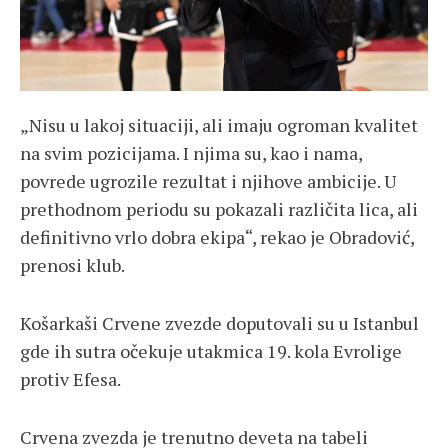
„Nisu u lakoj situaciji, ali imaju ogroman kvalitet
na svim pozicijama. I njima su, kao i nama,
povrede ugrozile rezultat i njihove ambicije. U
prethodnom periodu su pokazali različita lica, ali
definitivno vrlo dobra ekipa“, rekao je Obradović,
prenosi klub.
Košarkaši Crvene zvezde doputovali su u Istanbul
gde ih sutra očekuje utakmica 19. kola Evrolige
protiv Efesa.
Crvena zvezda je trenutno deveta na tabeli