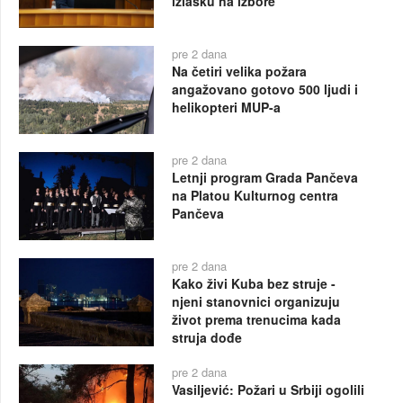
izlasku na izbore
pre 2 dana
Na četiri velika požara
angažovano gotovo 500 ljudi i
helikopteri MUP-a
pre 2 dana
Letnji program Grada Pančeva
na Platou Kulturnog centra
Pančeva
pre 2 dana
Kako živi Kuba bez struje -
njeni stanovnici organizuju
život prema trenucima kada
struja dođe
pre 2 dana
Vasiljević: Požari u Srbiji ogolili