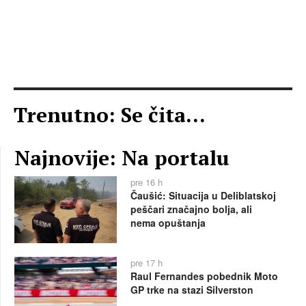
Trenutno: Se čita...
Najnovije: Na portalu
pre 16 h
Čaušić: Situacija u Deliblatskoj
peščari značajno bolja, ali
nema opuštanja
pre 17 h
Raul Fernandes pobednik Moto
GP trke na stazi Silverston