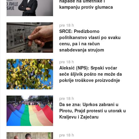
napade na umetnike i
kampanju protiv glumaca
pre 18 h
SRCE: Predizborno
politikanstvo vlasti po svaku
cenu, pa i na račun
snabdevanja strujom
pre 18 h
Aleksić (NPS): Srpski voćar
seče šljivik pošto ne može da
pokrije troškove proizvodnje
pre 18 h
Da se zna: Uprkos zabrani u
Pirotu, Prajd protesti u utorak u
Kraljevu i Zaječaru
pre 18 h