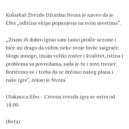
Košarkaš Zvezde Džordan Nvora je naveo da je
Efes „odlična ekipa popunjena na svim mestima“.
„Znam ih dobro igrao sam tamo prošle sezone i
biće mi drago da vidim neke svoje bivše saigrače.
Mogu mnogo, imaju veliki roster i kvalitet, istina i
problema sa povredama, sada je tu i novi trener.
Borićemo se i treba da se držimo našeg plana i
naše igre“, rekao je Nvora.
Utakmica Efes – Crvena zvezda igra se sutra od
18.00.
(Beta)