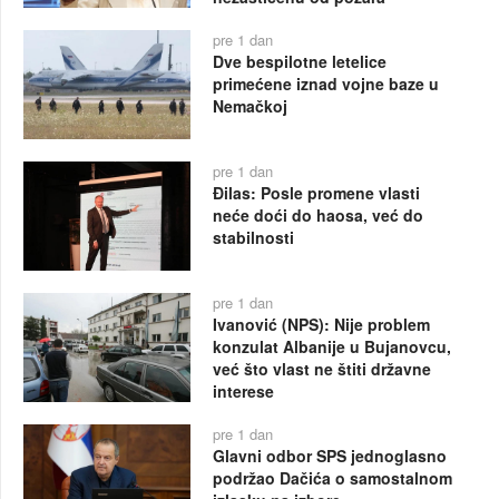
pre 1 dan
Dve bespilotne letelice
primećene iznad vojne baze u
Nemačkoj
pre 1 dan
Đilas: Posle promene vlasti
neće doći do haosa, već do
stabilnosti
pre 1 dan
Ivanović (NPS): Nije problem
konzulat Albanije u Bujanovcu,
već što vlast ne štiti državne
interese
pre 1 dan
Glavni odbor SPS jednoglasno
podržao Dačića o samostalnom