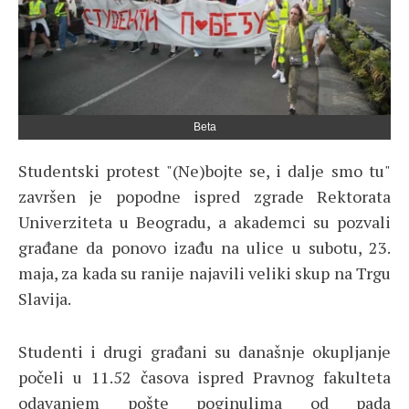
Beta
Studentski protest "(Ne)bojte se, i dalje smo tu"
završen je popodne ispred zgrade Rektorata
Univerziteta u Beogradu, a akademci su pozvali
građane da ponovo izađu na ulice u subotu, 23.
maja, za kada su ranije najavili veliki skup na Trgu
Slavija.
Studenti i drugi građani su današnje okupljanje
počeli u 11.52 časova ispred Pravnog fakulteta
odavanjem pošte poginulima od pada