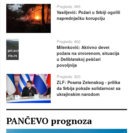
Pregleda: 965
Vasiljević: Požari u Srbiji ogolili
naprednjačku korupciju
Pregleda: 862
Milenković: Aktivno devet
prt.scr
požara na otvorenom, situacija
rts.rs
u Deliblatskoj peščari
povoljnija
Pregleda: 823
ZLF: Poseta Zelenskog - prilika
da Srbija pokaže solidarnost sa
ukrajinskim narodom
PANČEVO prognoza