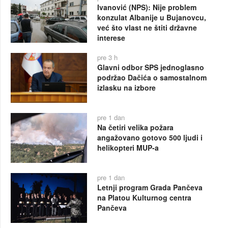
Ivanović (NPS): Nije problem
konzulat Albanije u Bujanovcu,
već što vlast ne štiti državne
interese
pre 3 h
Glavni odbor SPS jednoglasno
podržao Dačića o samostalnom
izlasku na izbore
pre 1 dan
Na četiri velika požara
angažovano gotovo 500 ljudi i
helikopteri MUP-a
pre 1 dan
Letnji program Grada Pančeva
na Platou Kulturnog centra
Pančeva