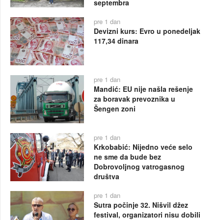
septembra
pre 1 dan
Devizni kurs: Evro u ponedeljak
117,34 dinara
pre 1 dan
Mandić: EU nije našla rešenje
za boravak prevoznika u
Šengen zoni
pre 1 dan
Krkobabić: Nijedno veće selo
ne sme da bude bez
Dobrovoljnog vatrogasnog
društva
pre 1 dan
Sutra počinje 32. Nišvil džez
festival, organizatori nisu dobili