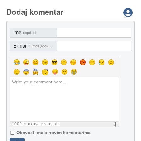
Dodaj komentar
Ime
required
E-mail
E-mail (obavezno)
1000
znakova preostalo
Obavesti me o novim komentarima