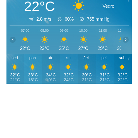
22°C
Vedro
2.8 m/s
60%
765
mmHg
07:00
08:00
09:00
10:00
11:00
12:00
‹
›
22°C
23°C
25°C
27°C
29°C
30°C
ned
pon
uto
sri
čet
pet
sub
32°C
33°C
34°C
32°C
30°C
31°C
32°C
21°C
18°C
19°C
24°C
21°C
21°C
22°C