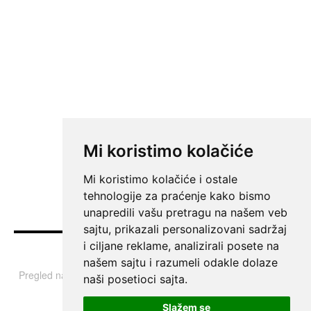
Mi koristimo kolačiće
Mi koristimo kolačiće i ostale
tehnologije za praćenje kako bismo
unapredili vašu pretragu na našem veb
sajtu, prikazali personalizovani sadržaj
i ciljane reklame, analizirali posete na
Vesti
našem sajtu i razumeli odakle dolaze
Pregled najvažnijih informacija i tema iz Srbije, regiona i sveta.
naši posetioci sajta.
Slažem se