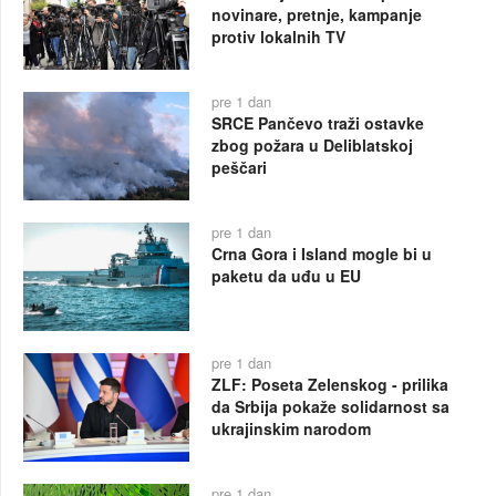
novinare, pretnje, kampanje
protiv lokalnih TV
pre 1 dan
SRCE Pančevo traži ostavke
zbog požara u Deliblatskoj
peščari
pre 1 dan
Crna Gora i Island mogle bi u
paketu da uđu u EU
pre 1 dan
ZLF: Poseta Zelenskog - prilika
da Srbija pokaže solidarnost sa
ukrajinskim narodom
pre 1 dan