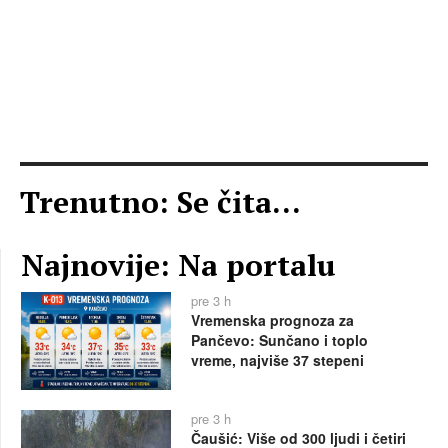
Trenutno: Se čita...
Najnovije: Na portalu
pre 3 h
Vremenska prognoza za
Pančevo: Sunčano i toplo
vreme, najviše 37 stepeni
pre 3 h
Čaušić: Više od 300 ljudi i četiri