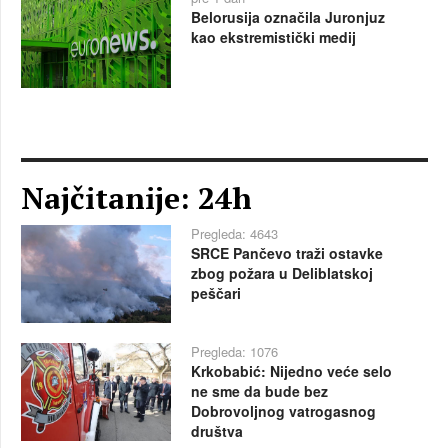
Belorusija označila Juronjuz
kao ekstremistički medij
Najčitanije: 24h
Pregleda: 4643
SRCE Pančevo traži ostavke
zbog požara u Deliblatskoj
peščari
Pregleda: 1076
Krkobabić: Nijedno veće selo
ne sme da bude bez
Dobrovoljnog vatrogasnog
društva