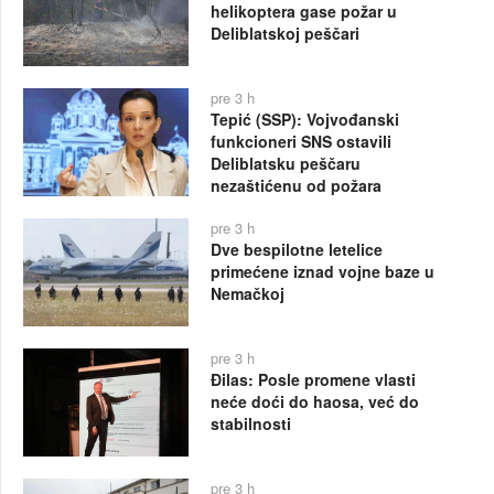
helikoptera gase požar u
Deliblatskoj peščari
pre 3 h
Tepić (SSP): Vojvođanski
funkcioneri SNS ostavili
Deliblatsku peščaru
nezaštićenu od požara
pre 3 h
Dve bespilotne letelice
primećene iznad vojne baze u
Nemačkoj
pre 3 h
Đilas: Posle promene vlasti
neće doći do haosa, već do
stabilnosti
pre 3 h