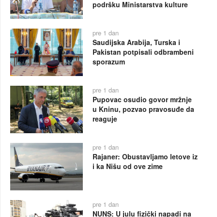
podršku Ministarstva kulture
pre 1 dan
Saudijska Arabija, Turska i
Pakistan potpisali odbrambeni
sporazum
pre 1 dan
Pupovac osudio govor mržnje
u Kninu, pozvao pravosuđe da
reaguje
pre 1 dan
Rajaner: Obustavljamo letove iz
i ka Nišu od ove zime
pre 1 dan
NUNS: U julu fizički napadi na