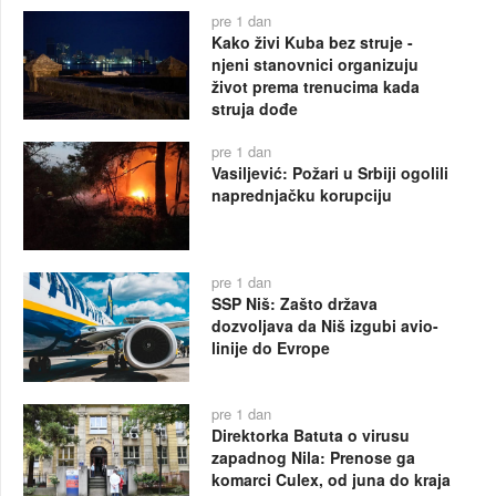
pre 1 dan
Kako živi Kuba bez struje -
njeni stanovnici organizuju
život prema trenucima kada
struja dođe
pre 1 dan
Vasiljević: Požari u Srbiji ogolili
naprednjačku korupciju
pre 1 dan
SSP Niš: Zašto država
dozvoljava da Niš izgubi avio-
linije do Evrope
pre 1 dan
Direktorka Batuta o virusu
zapadnog Nila: Prenose ga
komarci Culex, od juna do kraja