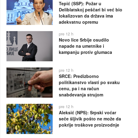
Tepić (SSP): Požar u
Deliblatskoj peščari bi već bio
lokalizovan da država ima
adekvatnu opremu
pre 12 h
Novo lice Srbije osudilo
napade na umetnike i
kampanju protiv glumaca
pre 12 h
SRCE: Predizborno
politikanstvo vlasti po svaku
cenu, pa i na račun
snabdevanja strujom
pre 12 h
Aleksić (NPS): Srpski voćar
seče šljivik pošto ne može da
pokrije troškove proizvodnje