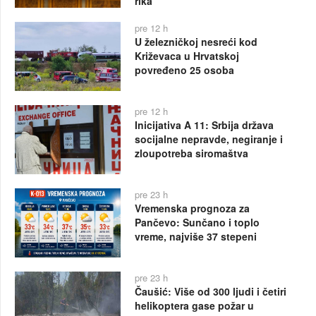
rika
pre 12 h
U železničkoj nesreći kod
Križevaca u Hrvatskoj
povređeno 25 osoba
pre 12 h
Inicijativa A 11: Srbija država
socijalne nepravde, negiranje i
zloupotreba siromaštva
pre 23 h
Vremenska prognoza za
Pančevo: Sunčano i toplo
vreme, najviše 37 stepeni
pre 23 h
Čaušić: Više od 300 ljudi i četiri
helikoptera gase požar u