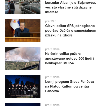
konzulat Albanije u Bujanovcu,
već što vlast ne štiti državne
interese
pre 23 h
Glavni odbor SPS jednoglasno
podržao Dačića o samostalnom
izlasku na izbore
pre 2 dana
Na četiri velika požara
angažovano gotovo 500 ljudi i
helikopteri MUP-a
pre 2 dana
Letnji program Grada Pančeva
na Platou Kulturnog centra
Pančeva
pre 2 dana