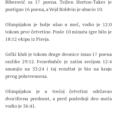
Biberović sa 17 poena. Tejlen Horton-Taker je
postigao 16 poena, a Vejd Boldvin je ubacio 10.
Olimpijakos je bolje ušao u meč, vodio je 12:0
tokom prve četvrtine. Posle 10 minuta igre bilo je
18:12 ekipu iz Pireja.
Grčki klub je tokom druge deonice imao 17 poena
razlike 29:12. Fenerbahče je zatim serijom 12:4
smanjio na 33:24 i taj rezultat je bio na kraju
prvog poluvremena.
Olimpijakos je u trećoj četvrtini održavao
dvocifrenu prednost, a pred poslednji deo meča
vodio je 56:41.