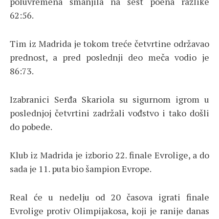
poluvremena smanjila na šest poena razlike
62:56.
Tim iz Madrida je tokom treće četvrtine održavao
prednost, a pred poslednji deo meča vodio je
86:73.
Izabranici Serđa Skariola su sigurnom igrom u
poslednjoj četvrtini zadržali vođstvo i tako došli
do pobede.
Klub iz Madrida je izborio 22. finale Evrolige, a do
sada je 11. puta bio šampion Evrope.
Real će u nedelju od 20 časova igrati finale
Evrolige protiv Olimpijakosa, koji je ranije danas