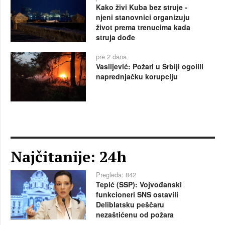
Kako živi Kuba bez struje -
njeni stanovnici organizuju
život prema trenucima kada
struja dođe
pre 2 dana
Vasiljević: Požari u Srbiji ogolili
naprednjačku korupciju
Najčitanije: 24h
Pregleda: 842
Tepić (SSP): Vojvođanski
funkcioneri SNS ostavili
Deliblatsku peščaru
nezaštićenu od požara