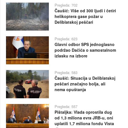
Pregleda: 702
Čaušić: Više od 300 ljudi i četiri
helikoptera gase požar u
Deliblatskoj peščari
Pregleda: 623
Glavni odbor SPS jednoglasno
podržao Dačića o samostalnom
izlasku na izbore
Pregleda: 583
Čaušić: Situacija u Deliblatskoj
peščari značajno bolja, ali
nema opuštanja
Pregleda: 557
Pištaljka: Vlada oprostila dug
od 1,3 miliona evra JRB-u, oni
uplatili 1,7 miliona fondu Vista