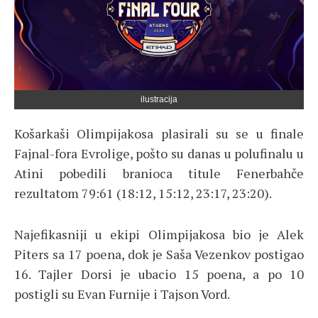
ilustracija
Košarkaši Olimpijakosa plasirali su se u finale
Fajnal-fora Evrolige, pošto su danas u polufinalu u
Atini pobedili branioca titule Fenerbahče
rezultatom 79:61 (18:12, 15:12, 23:17, 23:20).
Najefikasniji u ekipi Olimpijakosa bio je Alek
Piters sa 17 poena, dok je Saša Vezenkov postigao
16. Tajler Dorsi je ubacio 15 poena, a po 10
postigli su Evan Furnije i Tajson Vord.