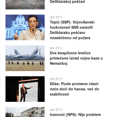
Deliblatskoj peščari
pre 23 h
Tepić (SSP): Vojvođanski
funkcioneri SNS ostavili
Deliblatsku peščaru
nezaštićenu od požara
pre 23 h
Dve bespilotne letelice
primećene iznad vojne baze u
Nemačkoj
pre 23 h
Đilas: Posle promene vlasti
neće doći do haosa, već do
stabilnosti
pre 23 h
Ivanović (NPS): Nije problem