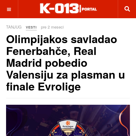
OFF CANVAS
TANJUG
pre 2 meseci
VESTI
Olimpijakos savladao
Fenerbahče, Real
Madrid pobedio
Valensiju za plasman u
finale Evrolige