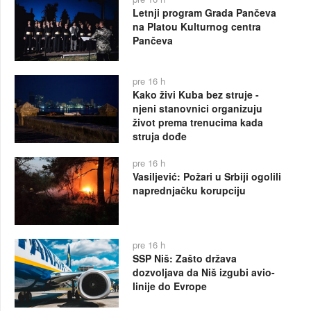
Letnji program Grada Pančeva
na Platou Kulturnog centra
Pančeva
pre 16 h
Kako živi Kuba bez struje -
njeni stanovnici organizuju
život prema trenucima kada
struja dođe
pre 16 h
Vasiljević: Požari u Srbiji ogolili
naprednjačku korupciju
pre 16 h
SSP Niš: Zašto država
dozvoljava da Niš izgubi avio-
linije do Evrope