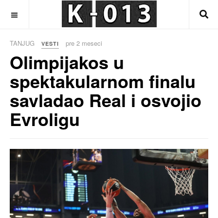
OFF CANVAS
TANJUG
pre 2 meseci
VESTI
Olimpijakos u
spektakularnom finalu
savladao Real i osvojio
Evroligu