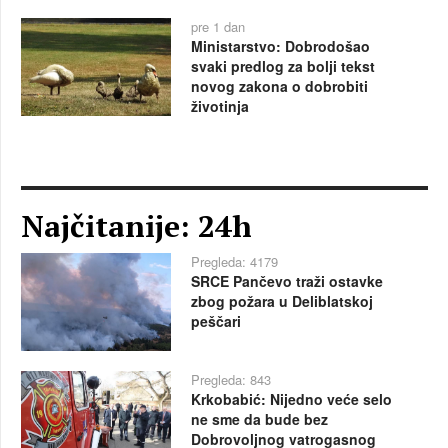
pre 1 dan
Ministarstvo: Dobrodošao
svaki predlog za bolji tekst
novog zakona o dobrobiti
životinja
Najčitanije: 24h
Pregleda: 4179
SRCE Pančevo traži ostavke
zbog požara u Deliblatskoj
peščari
Pregleda: 843
Krkobabić: Nijedno veće selo
ne sme da bude bez
Dobrovoljnog vatrogasnog