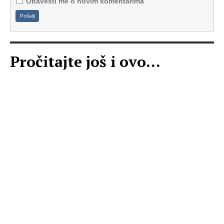
Obavesti me o novim komentarima
Pošalji
Pročitajte još i ovo...