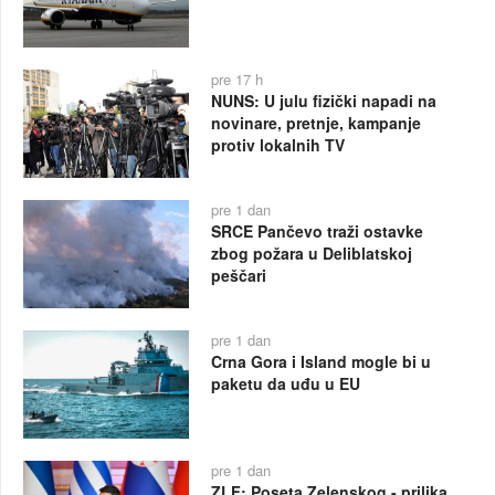
pre 17 h
NUNS: U julu fizički napadi na
novinare, pretnje, kampanje
protiv lokalnih TV
pre 1 dan
SRCE Pančevo traži ostavke
zbog požara u Deliblatskoj
peščari
pre 1 dan
Crna Gora i Island mogle bi u
paketu da uđu u EU
pre 1 dan
ZLF: Poseta Zelenskog - prilika