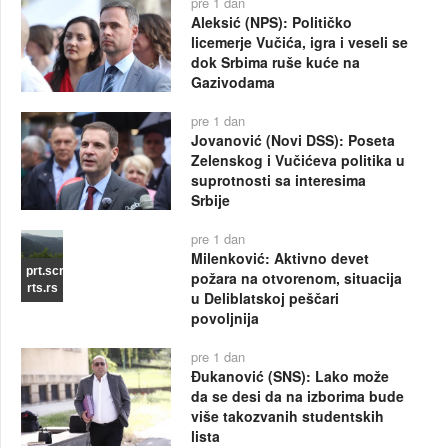
pre 1 dan
Aleksić (NPS): Političko
licemerje Vučića, igra i veseli se
dok Srbima ruše kuće na
Gazivodama
pre 1 dan
Jovanović (Novi DSS): Poseta
Zelenskog i Vučićeva politika u
suprotnosti sa interesima
Srbije
pre 1 dan
Milenković: Aktivno devet
prt.scr
požara na otvorenom, situacija
rts.rs
u Deliblatskoj peščari
povoljnija
pre 1 dan
Đukanović (SNS): Lako može
da se desi da na izborima bude
više takozvanih studentskih
lista