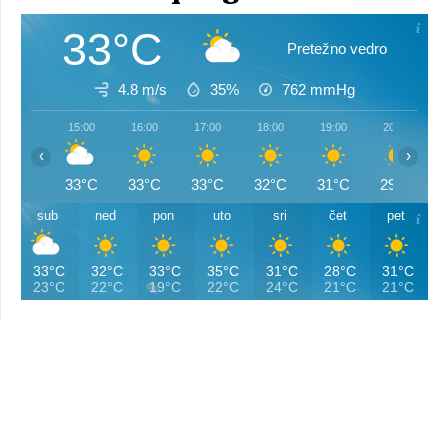
33°C
Pretežno vedro
4.8 m/s
35%
762
mmHg
15:00
16:00
17:00
18:00
19:00
20:00
‹
›
33°C
33°C
33°C
32°C
31°C
29°C
sub
ned
pon
uto
sri
čet
pet
33°C
32°C
33°C
35°C
31°C
28°C
31°C
23°C
22°C
19°C
22°C
24°C
21°C
21°C