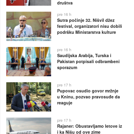
društva
pre 16 h
Sutra počinje 32. Nišvil džez
festival, organizatori nisu dobili
podršku Ministarstva kulture
pre 16 h
Saudijska Arabija, Turska i
Pakistan potpisali odbrambeni
sporazum
pre 17 h
Pupovac osudio govor mržnje
u Kninu, pozvao pravosuđe da
reaguje
pre 17 h
Rajaner: Obustavljamo letove iz
i ka Nišu od ove zime