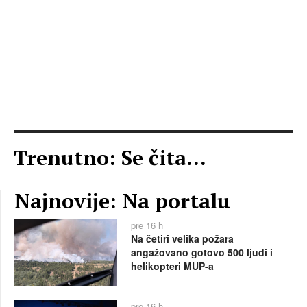
Trenutno: Se čita...
Najnovije: Na portalu
pre 16 h
Na četiri velika požara
angažovano gotovo 500 ljudi i
helikopteri MUP-a
pre 16 h