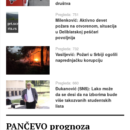
društva
Pregleda: 751
Milenković: Aktivno devet
prt.scr
požara na otvorenom, situacija
rts.rs
u Deliblatskoj peščari
povoljnija
Pregleda: 732
Vasiljević: Požari u Srbiji ogolili
naprednjačku korupciju
Pregleda: 660
Đukanović (SNS): Lako može
da se desi da na izborima bude
više takozvanih studentskih
lista
PANČEVO prognoza