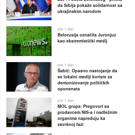
da Srbija pokaže solidarnost sa
ukrajinskim narodom
pre 1 dan
Belorusija označila Juronjuz
kao ekstremistički medij
pre 1 dan
Šabić: Opasno nastojanje da
se lokalni mediji koriste za
demonizovanje političkih
oponenata
pre 1 dan
MOL grupa: Pregovori sa
prodavcem NIS-a i nadležnim
organima napreduju ka
završnoj fazi