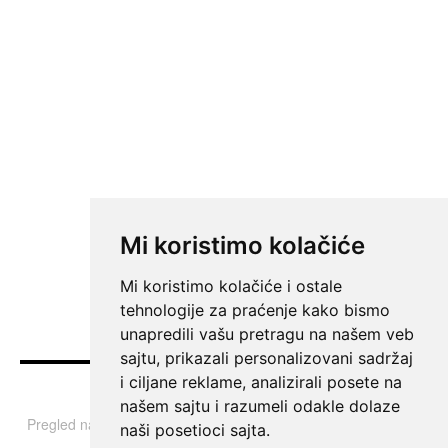
Mi koristimo kolačiće
Mi koristimo kolačiće i ostale
tehnologije za praćenje kako bismo
unapredili vašu pretragu na našem veb
sajtu, prikazali personalizovani sadržaj
i ciljane reklame, analizirali posete na
Vesti
našem sajtu i razumeli odakle dolaze
Pregled najvažnijih informacija i tema iz Srbije, regiona i sveta.
naši posetioci sajta.