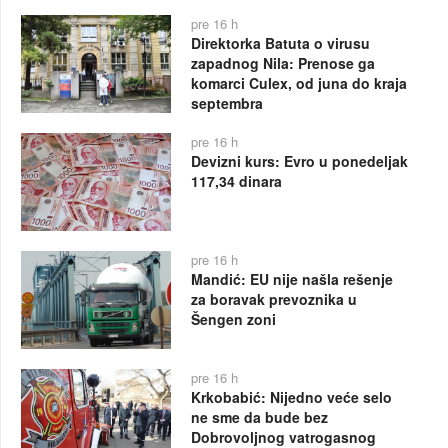
pre 16 h
Direktorka Batuta o virusu
zapadnog Nila: Prenose ga
komarci Culex, od juna do kraja
septembra
pre 16 h
Devizni kurs: Evro u ponedeljak
117,34 dinara
pre 16 h
Mandić: EU nije našla rešenje
za boravak prevoznika u
Šengen zoni
pre 16 h
Krkobabić: Nijedno veće selo
ne sme da bude bez
Dobrovoljnog vatrogasnog