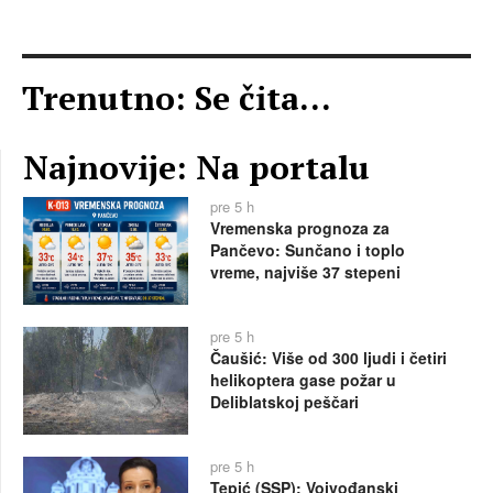
Trenutno: Se čita...
Najnovije: Na portalu
pre 5 h
Vremenska prognoza za
Pančevo: Sunčano i toplo
vreme, najviše 37 stepeni
pre 5 h
Čaušić: Više od 300 ljudi i četiri
helikoptera gase požar u
Deliblatskoj peščari
pre 5 h
Tepić (SSP): Vojvođanski