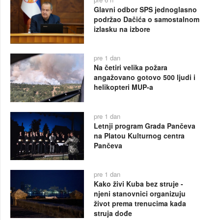
Glavni odbor SPS jednoglasno
podržao Dačića o samostalnom
izlasku na izbore
pre 1 dan
Na četiri velika požara
angažovano gotovo 500 ljudi i
helikopteri MUP-a
pre 1 dan
Letnji program Grada Pančeva
na Platou Kulturnog centra
Pančeva
pre 1 dan
Kako živi Kuba bez struje -
njeni stanovnici organizuju
život prema trenucima kada
struja dođe