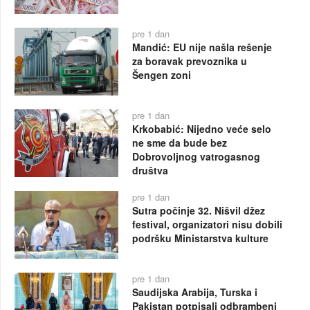
pre 1 dan
Mandić: EU nije našla rešenje
za boravak prevoznika u
Šengen zoni
pre 1 dan
Krkobabić: Nijedno veće selo
ne sme da bude bez
Dobrovoljnog vatrogasnog
društva
pre 1 dan
Sutra počinje 32. Nišvil džez
festival, organizatori nisu dobili
podršku Ministarstva kulture
pre 1 dan
Saudijska Arabija, Turska i
Pakistan potpisali odbrambeni