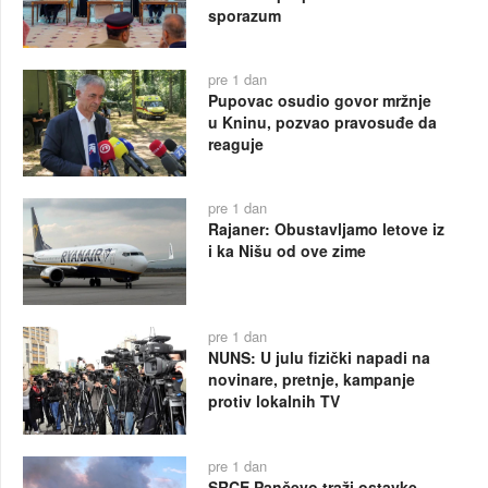
sporazum
pre 1 dan
Pupovac osudio govor mržnje
u Kninu, pozvao pravosuđe da
reaguje
pre 1 dan
Rajaner: Obustavljamo letove iz
i ka Nišu od ove zime
pre 1 dan
NUNS: U julu fizički napadi na
novinare, pretnje, kampanje
protiv lokalnih TV
pre 1 dan
SRCE Pančevo traži ostavke