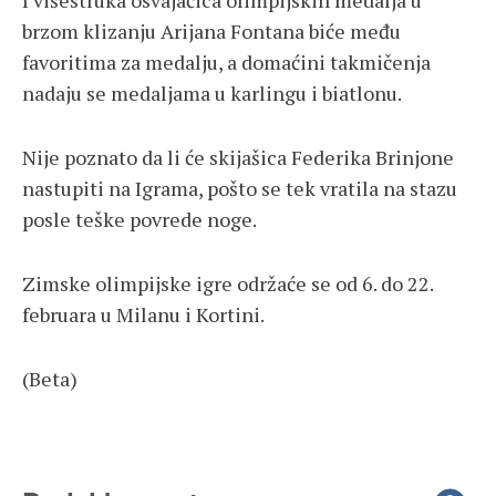
I višestruka osvajačica olimpijskih medalja u
brzom klizanju Arijana Fontana biće među
favoritima za medalju, a domaćini takmičenja
nadaju se medaljama u karlingu i biatlonu.
Nije poznato da li će skijašica Federika Brinjone
nastupiti na Igrama, pošto se tek vratila na stazu
posle teške povrede noge.
Zimske olimpijske igre održaće se od 6. do 22.
februara u Milanu i Kortini.
(Beta)