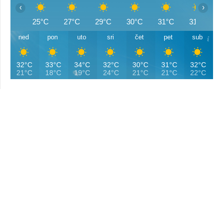
‹
›
25°C
27°C
29°C
30°C
31°C
31°C
ned
pon
uto
sri
čet
pet
sub
32°C
33°C
34°C
32°C
30°C
31°C
32°C
21°C
18°C
19°C
24°C
21°C
21°C
22°C