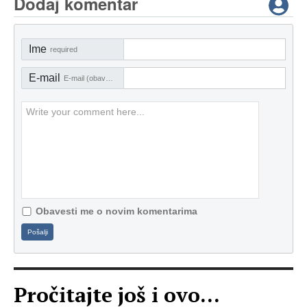
Dodaj komentar
Ime
required
E-mail
E-mail (obavezno)
Obavesti me o novim komentarima
Pošalji
Pročitajte još i ovo...