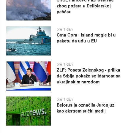
zbog požara u Deliblatskoj
peščari
pre 1 dan
Crna Gora i Island mogle bi u
paketu da uđu u EU
pre 1 dan
ZLF: Poseta Zelenskog - prilika
da Srbija pokaže solidarnost sa
ukrajinskim narodom
pre 1 dan
Belorusija označila Juronjuz
kao ekstremistički medij