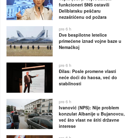
funkcioneri SNS ostavili
Deliblatsku peščaru
nezaštićenu od požara
pre 6 h
Dve bespilotne letelice
primećene iznad vojne baze u
Nemačkoj
pre 6 h
Đilas: Posle promene vlasti
neće doći do haosa, već do
stabilnosti
pre 6 h
Ivanović (NPS): Nije problem
konzulat Albanije u Bujanovcu,
već što vlast ne štiti državne
interese
pre 6 h