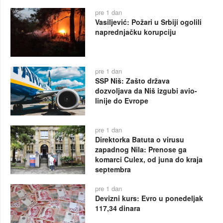
pre 1 dan
Vasiljević: Požari u Srbiji ogolili
naprednjačku korupciju
pre 1 dan
SSP Niš: Zašto država
dozvoljava da Niš izgubi avio-
linije do Evrope
pre 1 dan
Direktorka Batuta o virusu
zapadnog Nila: Prenose ga
komarci Culex, od juna do kraja
septembra
pre 1 dan
Devizni kurs: Evro u ponedeljak
117,34 dinara