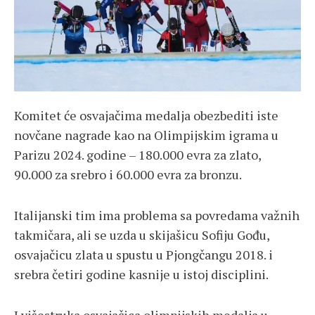
Komitet će osvajačima medalja obezbediti iste
novčane nagrade kao na Olimpijskim igrama u
Parizu 2024. godine – 180.000 evra za zlato,
90.000 za srebro i 60.000 evra za bronzu.
Italijanski tim ima problema sa povredama važnih
takmičara, ali se uzda u skijašicu Sofiju Gođu,
osvajačicu zlata u spustu u Pjongčangu 2018. i
srebra četiri godine kasnije u istoj disciplini.