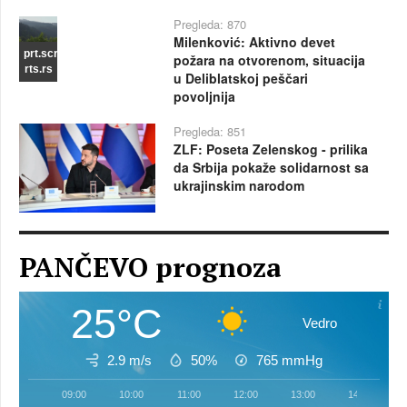
Pregleda: 870
Milenković: Aktivno devet
prt.scr
požara na otvorenom, situacija
rts.rs
u Deliblatskoj peščari
povoljnija
Pregleda: 851
ZLF: Poseta Zelenskog - prilika
da Srbija pokaže solidarnost sa
ukrajinskim narodom
PANČEVO prognoza
25°C
Vedro
2.9 m/s
50%
765
mmHg
09:00
10:00
11:00
12:00
13:00
14:00