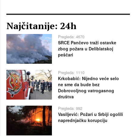
Najčitanije: 24h
Pregleda: 4670
SRCE Pančevo traži ostavke
zbog požara u Deliblatskoj
peščari
Pregleda: 1110
Krkobabić: Nijedno veće selo
ne sme da bude bez
Dobrovoljnog vatrogasnog
društva
Pregleda: 992
Vasiljević: Požari u Srbiji ogolili
naprednjačku korupciju