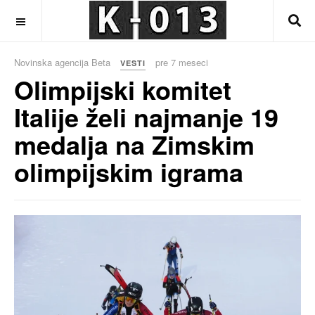
OFF CANVAS
Novinska agencija Beta
pre 7 meseci
VESTI
Olimpijski komitet
Italije želi najmanje 19
medalja na Zimskim
olimpijskim igrama