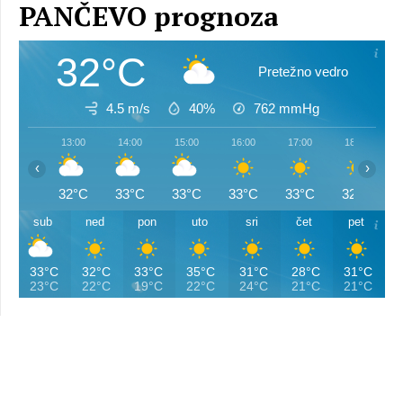
PANČEVO prognoza
32°C
Pretežno vedro
4.5 m/s
40%
762
mmHg
13:00
14:00
15:00
16:00
17:00
18:00
‹
›
32°C
33°C
33°C
33°C
33°C
32°C
sub
ned
pon
uto
sri
čet
pet
33°C
32°C
33°C
35°C
31°C
28°C
31°C
23°C
22°C
19°C
22°C
24°C
21°C
21°C