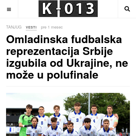
OFF CANVAS
TANJUG
pre 1 mesec
VESTI
Omladinska fudbalska
reprezentacija Srbije
izgubila od Ukrajine, ne
može u polufinale