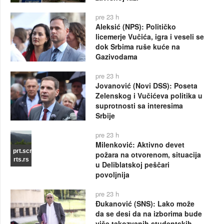
pre 23 h
Aleksić (NPS): Političko
licemerje Vučića, igra i veseli se
dok Srbima ruše kuće na
Gazivodama
pre 23 h
Jovanović (Novi DSS): Poseta
Zelenskog i Vučićeva politika u
suprotnosti sa interesima
Srbije
pre 23 h
Milenković: Aktivno devet
prt.scr
požara na otvorenom, situacija
rts.rs
u Deliblatskoj peščari
povoljnija
pre 23 h
Đukanović (SNS): Lako može
da se desi da na izborima bude
više takozvanih studentskih