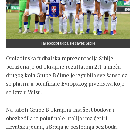
Facebook/Fudbalski savez Srbije
Omladinska fudbalska reprezentacija Srbije
poražena je od Ukrajine rezultatom 2:1 u meču
drugog kola Grupe B čime je izgubila sve šanse da
se plasira u polufinale Evropskog prvenstva koje
se igra u Velsu.
Na tabeli Grupe B Ukrajina ima šest bodova i
obezbedila je polufinale, Italija ima četiri,
Hrvatska jedan, a Srbija je poslednja bez boda.