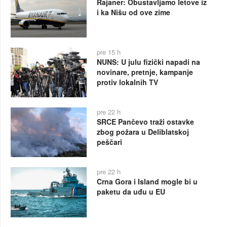
Rajaner: Obustavljamo letove iz
i ka Nišu od ove zime
pre 15 h
NUNS: U julu fizički napadi na
novinare, pretnje, kampanje
protiv lokalnih TV
pre 22 h
SRCE Pančevo traži ostavke
zbog požara u Deliblatskoj
peščari
pre 22 h
Crna Gora i Island mogle bi u
paketu da uđu u EU