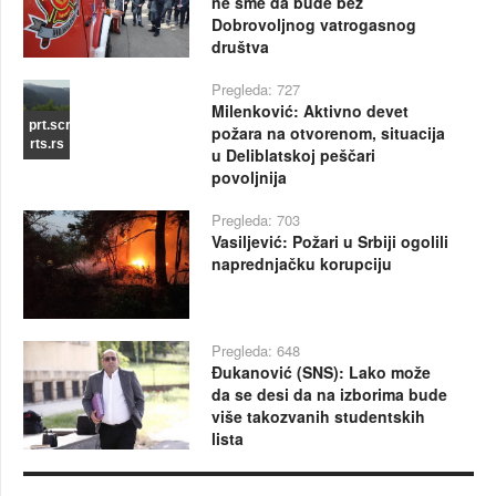
ne sme da bude bez
Dobrovoljnog vatrogasnog
društva
Pregleda: 727
Milenković: Aktivno devet
prt.scr
požara na otvorenom, situacija
rts.rs
u Deliblatskoj peščari
povoljnija
Pregleda: 703
Vasiljević: Požari u Srbiji ogolili
naprednjačku korupciju
Pregleda: 648
Đukanović (SNS): Lako može
da se desi da na izborima bude
više takozvanih studentskih
lista