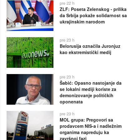
pre 22 h
ZLF: Poseta Zelenskog - prilika
da Srbija pokaže solidarnost sa
ukrajinskim narodom
pre 23 h
Belorusija označila Juronjuz
kao ekstremistički medij
pre 23 h
Šabić: Opasno nastojanje da
se lokalni mediji koriste za
demonizovanje političkih
oponenata
pre 23 h
MOL grupa: Pregovori sa
prodavcem NIS-a i nadležnim
organima napreduju ka
završnoj fazi