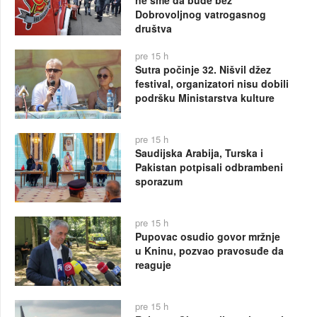
Dobrovoljnog vatrogasnog
društva
pre 15 h
Sutra počinje 32. Nišvil džez
festival, organizatori nisu dobili
podršku Ministarstva kulture
pre 15 h
Saudijska Arabija, Turska i
Pakistan potpisali odbrambeni
sporazum
pre 15 h
Pupovac osudio govor mržnje
u Kninu, pozvao pravosuđe da
reaguje
pre 15 h