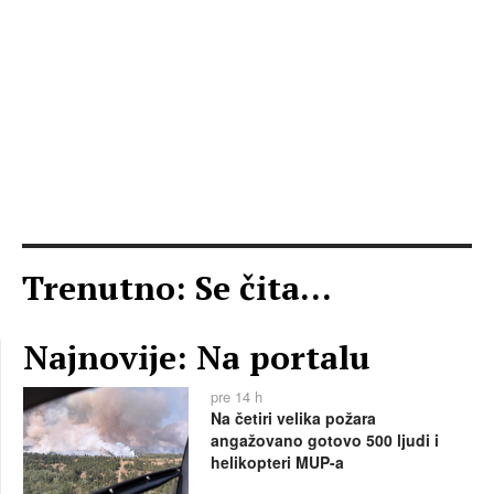
Trenutno: Se čita...
Najnovije: Na portalu
pre 14 h
Na četiri velika požara
angažovano gotovo 500 ljudi i
helikopteri MUP-a