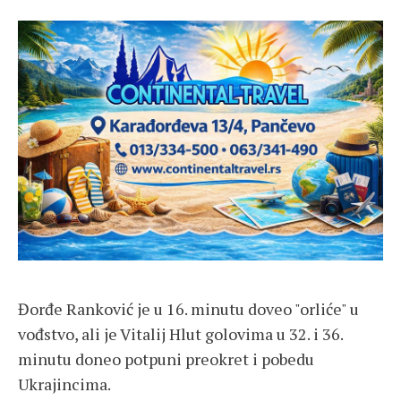
Đorđe Ranković je u 16. minutu doveo "orliće" u
vođstvo, ali je Vitalij Hlut golovima u 32. i 36.
minutu doneo potpuni preokret i pobedu
Ukrajincima.