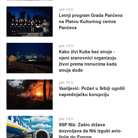
pre 14 h
Letnji program Grada Pančeva
na Platou Kulturnog centra
Pančeva
pre 14 h
Kako živi Kuba bez struje -
njeni stanovnici organizuju
život prema trenucima kada
struja dođe
pre 14 h
Vasiljević: Požari u Srbiji ogolili
naprednjačku korupciju
pre 14 h
SSP Niš: Zašto država
dozvoljava da Niš izgubi avio-
linije do Evrope