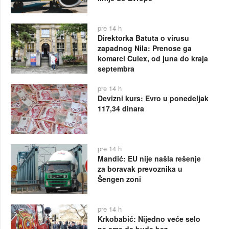
pre 14 h
Direktorka Batuta o virusu
zapadnog Nila: Prenose ga
komarci Culex, od juna do kraja
septembra
pre 14 h
Devizni kurs: Evro u ponedeljak
117,34 dinara
pre 14 h
Mandić: EU nije našla rešenje
za boravak prevoznika u
Šengen zoni
pre 14 h
Krkobabić: Nijedno veće selo
ne sme da bude bez