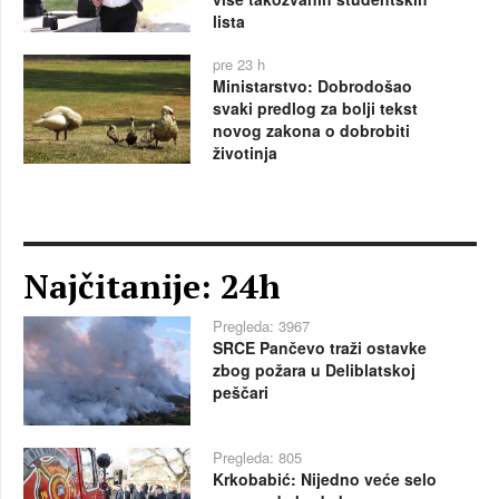
lista
pre 23 h
Ministarstvo: Dobrodošao
svaki predlog za bolji tekst
novog zakona o dobrobiti
životinja
Najčitanije: 24h
Pregleda: 3967
SRCE Pančevo traži ostavke
zbog požara u Deliblatskoj
peščari
Pregleda: 805
Krkobabić: Nijedno veće selo