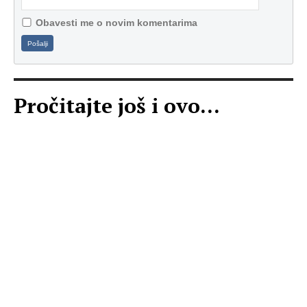
Obavesti me o novim komentarima
Pošalji
Pročitajte još i ovo...