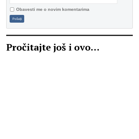
Obavesti me o novim komentarima
Pošalji
Pročitajte još i ovo...