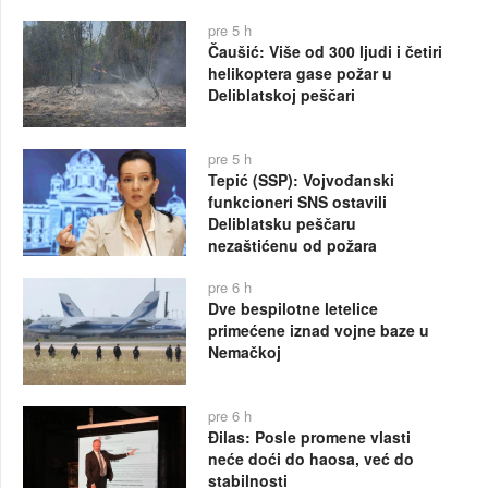
pre 5 h
Čaušić: Više od 300 ljudi i četiri
helikoptera gase požar u
Deliblatskoj peščari
pre 5 h
Tepić (SSP): Vojvođanski
funkcioneri SNS ostavili
Deliblatsku peščaru
nezaštićenu od požara
pre 6 h
Dve bespilotne letelice
primećene iznad vojne baze u
Nemačkoj
pre 6 h
Đilas: Posle promene vlasti
neće doći do haosa, već do
stabilnosti