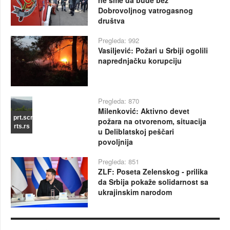
Dobrovoljnog vatrogasnog
društva
Pregleda: 992
Vasiljević: Požari u Srbiji ogolili
naprednjačku korupciju
Pregleda: 870
Milenković: Aktivno devet
prt.scr
požara na otvorenom, situacija
rts.rs
u Deliblatskoj peščari
povoljnija
Pregleda: 851
ZLF: Poseta Zelenskog - prilika
da Srbija pokaže solidarnost sa
ukrajinskim narodom