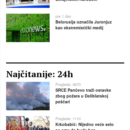
pre 1 dan
Belorusija označila Juronjuz
kao ekstremistički medij
Najčitanije: 24h
Pregleda: 4670
SRCE Pančevo traži ostavke
zbog požara u Deliblatskoj
peščari
Pregleda: 1110
Krkobabić: Nijedno veće selo
ne sme da bude bez