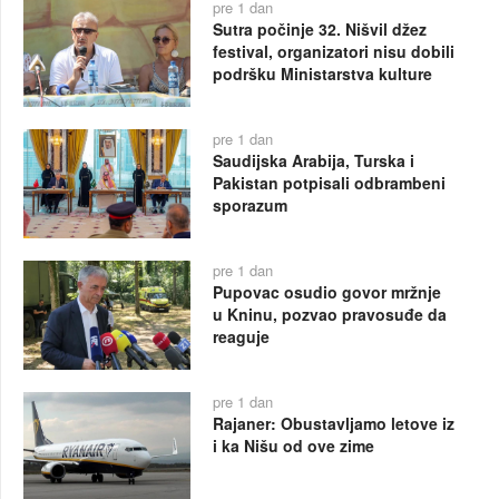
pre 1 dan
Sutra počinje 32. Nišvil džez
festival, organizatori nisu dobili
podršku Ministarstva kulture
pre 1 dan
Saudijska Arabija, Turska i
Pakistan potpisali odbrambeni
sporazum
pre 1 dan
Pupovac osudio govor mržnje
u Kninu, pozvao pravosuđe da
reaguje
pre 1 dan
Rajaner: Obustavljamo letove iz
i ka Nišu od ove zime