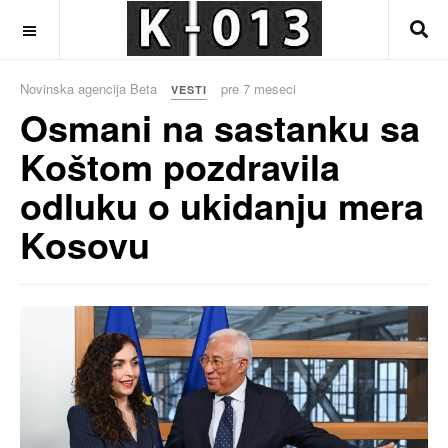
OFF CANVAS
Novinska agencija Beta
pre 7 meseci
VESTI
Osmani na sastanku sa
Koštom pozdravila
odluku o ukidanju mera
Kosovu