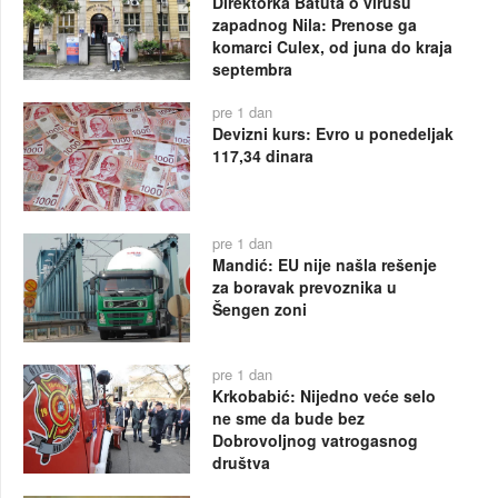
Direktorka Batuta o virusu
zapadnog Nila: Prenose ga
komarci Culex, od juna do kraja
septembra
pre 1 dan
Devizni kurs: Evro u ponedeljak
117,34 dinara
pre 1 dan
Mandić: EU nije našla rešenje
za boravak prevoznika u
Šengen zoni
pre 1 dan
Krkobabić: Nijedno veće selo
ne sme da bude bez
Dobrovoljnog vatrogasnog
društva