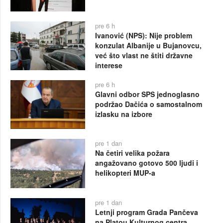
pre 6 h
Ivanović (NPS): Nije problem
konzulat Albanije u Bujanovcu,
već što vlast ne štiti državne
interese
pre 6 h
Glavni odbor SPS jednoglasno
podržao Dačića o samostalnom
izlasku na izbore
pre 1 dan
Na četiri velika požara
angažovano gotovo 500 ljudi i
helikopteri MUP-a
pre 1 dan
Letnji program Grada Pančeva
na Platou Kulturnog centra