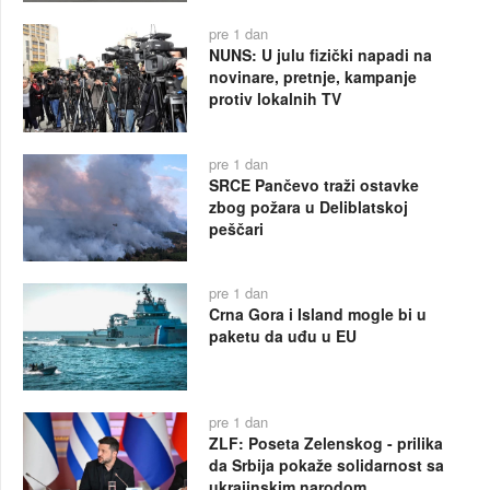
pre 1 dan
NUNS: U julu fizički napadi na
novinare, pretnje, kampanje
protiv lokalnih TV
pre 1 dan
SRCE Pančevo traži ostavke
zbog požara u Deliblatskoj
peščari
pre 1 dan
Crna Gora i Island mogle bi u
paketu da uđu u EU
pre 1 dan
ZLF: Poseta Zelenskog - prilika
da Srbija pokaže solidarnost sa
ukrajinskim narodom