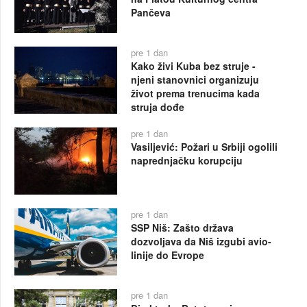
Pančeva
pre 1 dan
Kako živi Kuba bez struje -
njeni stanovnici organizuju
život prema trenucima kada
struja dođe
pre 1 dan
Vasiljević: Požari u Srbiji ogolili
naprednjačku korupciju
pre 1 dan
SSP Niš: Zašto država
dozvoljava da Niš izgubi avio-
linije do Evrope
pre 1 dan