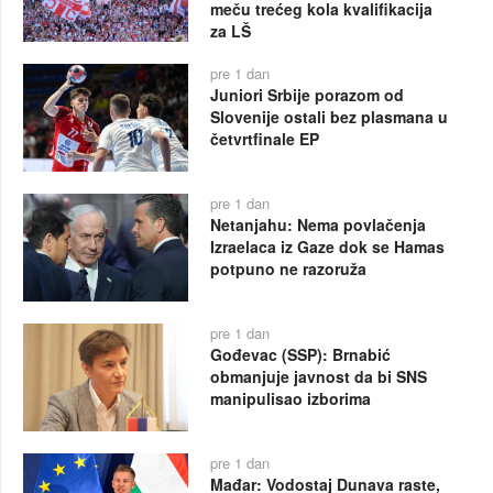
meču trećeg kola kvalifikacija
za LŠ
pre 1 dan
Juniori Srbije porazom od
Slovenije ostali bez plasmana u
četvrtfinale EP
pre 1 dan
Netanjahu: Nema povlačenja
Izraelaca iz Gaze dok se Hamas
potpuno ne razoruža
pre 1 dan
Gođevac (SSP): Brnabić
obmanjuje javnost da bi SNS
manipulisao izborima
pre 1 dan
Mađar: Vodostaj Dunava raste,