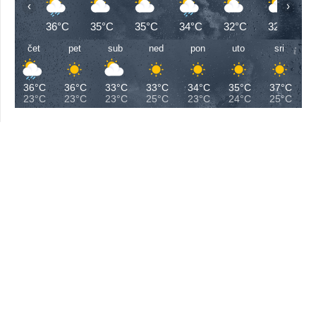
‹
›
36°C
35°C
35°C
34°C
32°C
32°C
čet
pet
sub
ned
pon
uto
sri
36°C
36°C
33°C
33°C
34°C
35°C
37°C
23°C
23°C
23°C
25°C
23°C
24°C
25°C