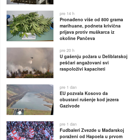
pre 14 h
Pronađeno više od 800 grama
marihuane, podneta krivična
prijava protiv muškarca iz
okoline Pančeva
pre 20 h
U gašenju požara u Deliblatskoj
peščari angažovani svi
raspoloživi kapaciteti
pre 1 dan
EU pozvala Kosovo da
obustavi rušenje kod jezera
Gazivode
pre 1 dan
Fudbaleri Zvezde u Mađarskoj
poraženi od Hapoela u prvom