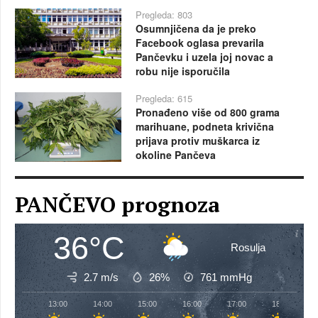
Pregleda: 803
Osumnjičena da je preko
Facebook oglasa prevarila
Pančevku i uzela joj novac a
robu nije isporučila
Pregleda: 615
Pronađeno više od 800 grama
marihuane, podneta krivična
prijava protiv muškarca iz
okoline Pančeva
PANČEVO prognoza
36°C
Rosulja
2.7 m/s
26%
761
mmHg
13:00
14:00
15:00
16:00
17:00
18:00