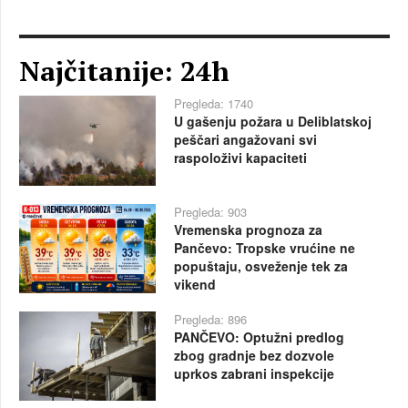
Najčitanije: 24h
Pregleda: 1740
U gašenju požara u Deliblatskoj
peščari angažovani svi
raspoloživi kapaciteti
Pregleda: 903
Vremenska prognoza za
Pančevo: Tropske vrućine ne
popuštaju, osveženje tek za
vikend
Pregleda: 896
PANČEVO: Optužni predlog
zbog gradnje bez dozvole
uprkos zabrani inspekcije