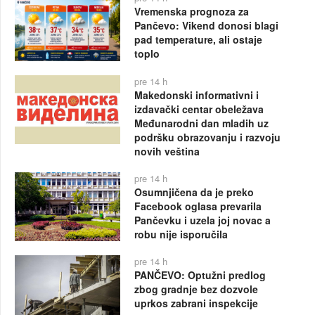
Vremenska prognoza za
Pančevo: Vikend donosi blagi
pad temperature, ali ostaje
toplo
pre 14 h
Makedonski informativni i
izdavački centar obeležava
Međunarodni dan mladih uz
podršku obrazovanju i razvoju
novih veština
pre 14 h
Osumnjičena da je preko
Facebook oglasa prevarila
Pančevku i uzela joj novac a
robu nije isporučila
pre 14 h
PANČEVO: Optužni predlog
zbog gradnje bez dozvole
uprkos zabrani inspekcije