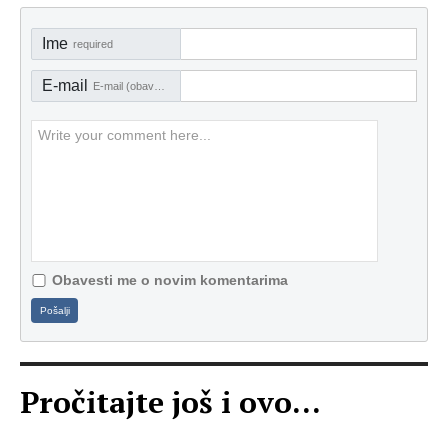
Ime
required
E-mail
E-mail (obavezno)
Obavesti me o novim komentarima
Pošalji
Pročitajte još i ovo...