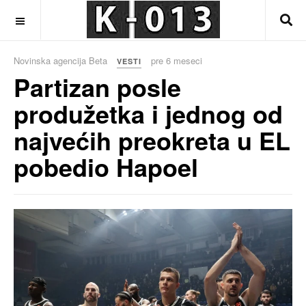
OFF CANVAS
Novinska agencija Beta
pre 6 meseci
VESTI
Partizan posle
produžetka i jednog od
najvećih preokreta u EL
pobedio Hapoel