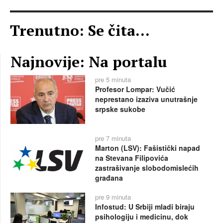
Trenutno: Se čita...
Najnovije: Na portalu
pre 5 minuta
Profesor Lompar: Vučić
neprestano izaziva unutrašnje
srpske sukobe
pre 7 minuta
Marton (LSV): Fašistički napad
na Stevana Filipovića
zastrašivanje slobodomislećih
građana
pre 9 minuta
Infostud: U Srbiji mladi biraju
psihologiju i medicinu, dok