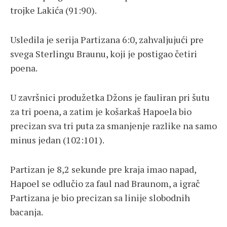
trojke Lakića (91:90).
Usledila je serija Partizana 6:0, zahvaljujući pre
svega Sterlingu Braunu, koji je postigao četiri
poena.
U završnici produžetka Džons je fauliran pri šutu
za tri poena, a zatim je košarkaš Hapoela bio
precizan sva tri puta za smanjenje razlike na samo
minus jedan (102:101).
Partizan je 8,2 sekunde pre kraja imao napad,
Hapoel se odlučio za faul nad Braunom, a igrač
Partizana je bio precizan sa linije slobodnih
bacanja.