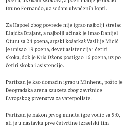
poena, uz osam skokova, a poen manje je dodao
Bruno Fernando, uz sedam uhvaćenih lopti.
Za Hapoel zbog povrede nije igrao najbolji strelac
Elajdža Brajant, a najbolji učinak je imao Danijel
Oturu sa 24 poena, srpski košarkaš Vasilije Micić
je upisao 19 poena, devet asistencija i četiri
skoka, dok je Kris Džons postigao 16 poena, uz po
četiri skoka i asistencije.
Partizan je kao domaćin igrao u Minhenu, pošto je
Beogradska arena zauzeta zbog završnice
Evropskog prvenstva za vaterpoliste.
Partizan je nakon prvog minuta igre vodio sa 5:0,
ali je u nastavku prve četvrtine izraelski tim