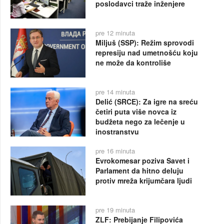
poslodavci traže inženjere
pre 12 minuta
Miljuš (SSP): Režim sprovodi
represiju nad umetnošću koju
ne može da kontroliše
pre 14 minuta
Delić (SRCE): Za igre na sreću
četiri puta više novca iz
budžeta nego za lečenje u
inostranstvu
pre 16 minuta
Evrokomesar poziva Savet i
Parlament da hitno deluju
protiv mreža krijumčara ljudi
pre 19 minuta
ZLF: Prebijanje Filipovića