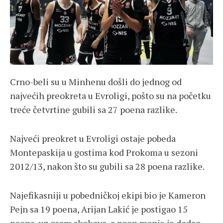
Crno-beli su u Minhenu došli do jednog od
najvećih preokreta u Evroligi, pošto su na početku
treće četvrtine gubili sa 27 poena razlike.
Najveći preokret u Evroligi ostaje pobeda
Montepaskija u gostima kod Prokoma u sezoni
2012/13, nakon što su gubili sa 28 poena razlike.
Najefikasniji u pobedničkoj ekipi bio je Kameron
Pejn sa 19 poena, Arijan Lakić je postigao 15