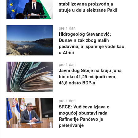
stabilizovana proizvodnja
struje u delu elektrane Pakš
pre 1 dan
Hidrogeolog Stevanović:
Dunav nizak zbog malih
padavina, a isparenje vode kao
u Africi
pre 1 dan
Javni dug Srbije na kraju juna
bio oko 41,29 milijradi evra,
43,8 odsto BDP-a
pre 1 dan
SRCE: Vučićeva izjava o
mogućoj obustavi rada
Rafinerije Pančevo je
preterivanje