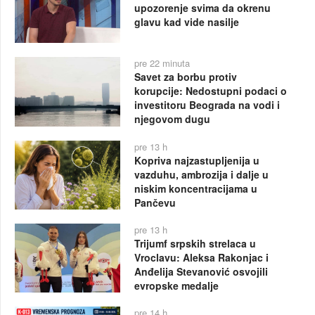
upozorenje svima da okrenu
glavu kad vide nasilje
pre 22 minuta
Savet za borbu protiv
korupcije: Nedostupni podaci o
investitoru Beograda na vodi i
njegovom dugu
pre 13 h
Kopriva najzastupljenija u
vazduhu, ambrozija i dalje u
niskim koncentracijama u
Pančevu
pre 13 h
Trijumf srpskih strelaca u
Vroclavu: Aleksa Rakonjac i
Anđelija Stevanović osvojili
evropske medalje
pre 14 h