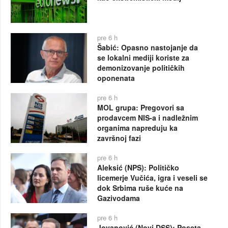
pre 6 h
Šabić: Opasno nastojanje da
se lokalni mediji koriste za
demonizovanje političkih
oponenata
pre 6 h
MOL grupa: Pregovori sa
prodavcem NIS-a i nadležnim
organima napreduju ka
završnoj fazi
pre 6 h
Aleksić (NPS): Političko
licemerje Vučića, igra i veseli se
dok Srbima ruše kuće na
Gazivodama
pre 6 h
Jovanović (Novi DSS): Poseta