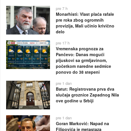
pre 7 h
Monarhisti: Vlast plaća rafale
pre roka zbog ogromnih
provizija, Mali učinio krivično
delo
pre 17 h
Vremenska prognoza za
Pančevo: Danas mogući
pljuskovi sa grmljavinom,
početkom naredne sedmice
ponovo do 38 stepeni
pre 1 dan
Batut: Registrovana prva dva
slučaja groznice Zapadnog Nila
ove godine u Srbiji
pre 1 dan
Goran Marković: Napad na
Filipovića je metastaza