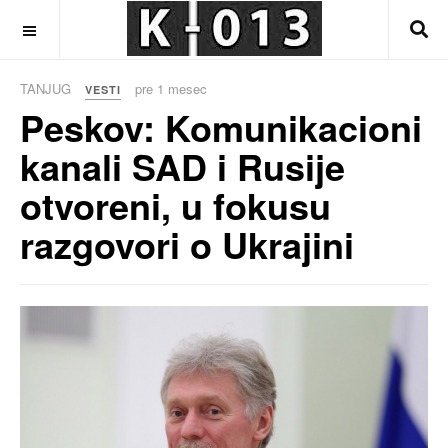
OFF CANVAS
TANJUG
pre 1 mesec
VESTI
Peskov: Komunikacioni
kanali SAD i Rusije
otvoreni, u fokusu
razgovori o Ukrajini