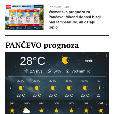
Pregleda: 543
Vremenska prognoza za
Pančevo: Vikend donosi blagi
pad temperature, ali ostaje
toplo
PANČEVO prognoza
28°C
Vedro
2.9 m/s
54%
760
mmHg
20:00
21:00
22:00
23:00
00:00
01:00
‹
›
28°C
26°C
25°C
25°C
25°C
25°C
pet
sub
ned
pon
uto
sri
čet