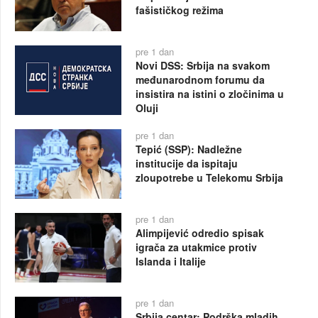
fašističkog režima
pre 1 dan
Novi DSS: Srbija na svakom
međunarodnom forumu da
insistira na istini o zločinima u
Oluji
pre 1 dan
Tepić (SSP): Nadležne
institucije da ispitaju
zloupotrebe u Telekomu Srbija
pre 1 dan
Alimpijević odredio spisak
igrača za utakmice protiv
Islanda i Italije
pre 1 dan
Srbija centar: Podrška mladih