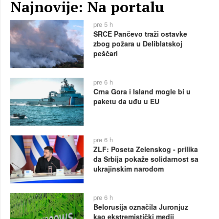
Najnovije: Na portalu
pre 5 h
SRCE Pančevo traži ostavke
zbog požara u Deliblatskoj
peščari
pre 6 h
Crna Gora i Island mogle bi u
paketu da uđu u EU
pre 6 h
ZLF: Poseta Zelenskog - prilika
da Srbija pokaže solidarnost sa
ukrajinskim narodom
pre 6 h
Belorusija označila Juronjuz
kao ekstremistički medij