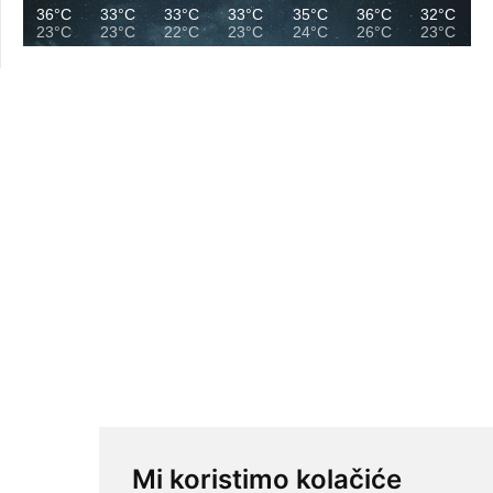
36°C
33°C
33°C
33°C
35°C
36°C
32°C
23°C
23°C
22°C
23°C
24°C
26°C
23°C
Mi koristimo kolačiće