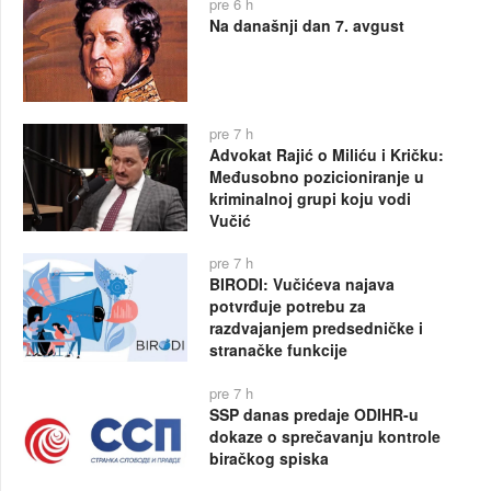
pre 6 h
Na današnji dan 7. avgust
pre 7 h
Advokat Rajić o Miliću i Kričku:
Međusobno pozicioniranje u
kriminalnoj grupi koju vodi
Vučić
pre 7 h
BIRODI: Vučićeva najava
potvrđuje potrebu za
razdvajanjem predsedničke i
stranačke funkcije
pre 7 h
SSP danas predaje ODIHR-u
dokaze o sprečavanju kontrole
biračkog spiska