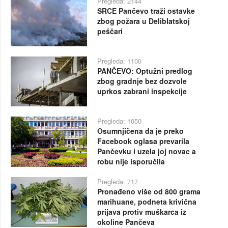
Pregleda: 2144
SRCE Pančevo traži ostavke
zbog požara u Deliblatskoj
peščari
Pregleda: 1100
PANČEVO: Optužni predlog
zbog gradnje bez dozvole
uprkos zabrani inspekcije
Pregleda: 1050
Osumnjičena da je preko
Facebook oglasa prevarila
Pančevku i uzela joj novac a
robu nije isporučila
Pregleda: 717
Pronađeno više od 800 grama
marihuane, podneta krivična
prijava protiv muškarca iz
okoline Pančeva