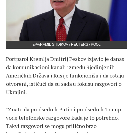
EPA/RAMIL SITDIKOV / REUTERS / POOL
Portparol Kremlja Dmitrij Peskov izjavio je danas
da komunikacioni kanali između Sjedinjenih
Američkih Država i Rusije funkcionišu i da ostaju
otvoreni, ističući da su sada u fokusu razgovori o
Ukrajini.
"Znate da predsednik Putin i predsednik Tramp
vode telefonske razgovore kada je to potrebno.
Takvi razgovori se mogu prilično brzo