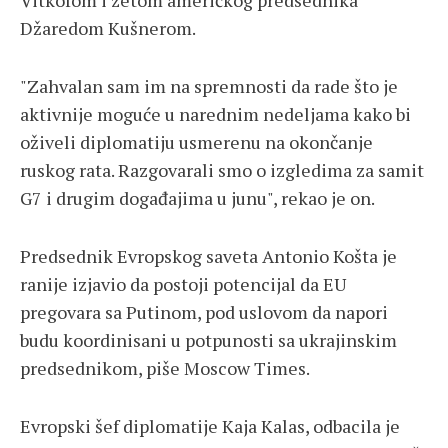
Vitkofom i zetom američkog predsednika
Džaredom Kušnerom.
"Zahvalan sam im na spremnosti da rade što je
aktivnije moguće u narednim nedeljama kako bi
oživeli diplomatiju usmerenu na okončanje
ruskog rata. Razgovarali smo o izgledima za samit
G7 i drugim događajima u junu", rekao je on.
Predsednik Evropskog saveta Antonio Košta je
ranije izjavio da postoji potencijal da EU
pregovara sa Putinom, pod uslovom da napori
budu koordinisani u potpunosti sa ukrajinskim
predsednikom, piše Moscow Times.
Evropski šef diplomatije Kaja Kalas, odbacila je