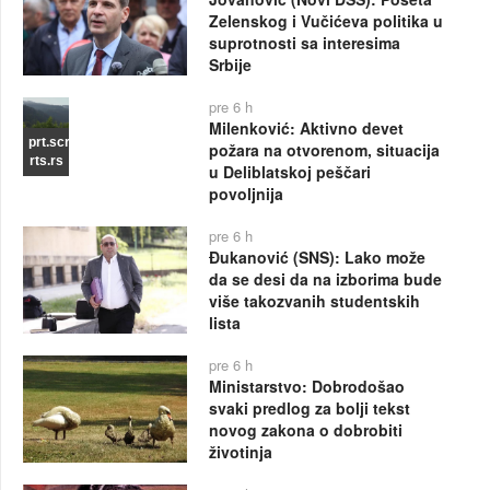
Zelenskog i Vučićeva politika u
suprotnosti sa interesima
Srbije
pre 6 h
Milenković: Aktivno devet
prt.scr
požara na otvorenom, situacija
rts.rs
u Deliblatskoj peščari
povoljnija
pre 6 h
Đukanović (SNS): Lako može
da se desi da na izborima bude
više takozvanih studentskih
lista
pre 6 h
Ministarstvo: Dobrodošao
svaki predlog za bolji tekst
novog zakona o dobrobiti
životinja