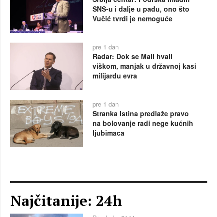
SNS-u i dalje u padu, ono što
Vučić tvrdi je nemoguće
pre 1 dan
Radar: Dok se Mali hvali
viškom, manjak u državnoj kasi
milijardu evra
pre 1 dan
Stranka Istina predlaže pravo
na bolovanje radi nege kućnih
ljubimaca
Najčitanije: 24h