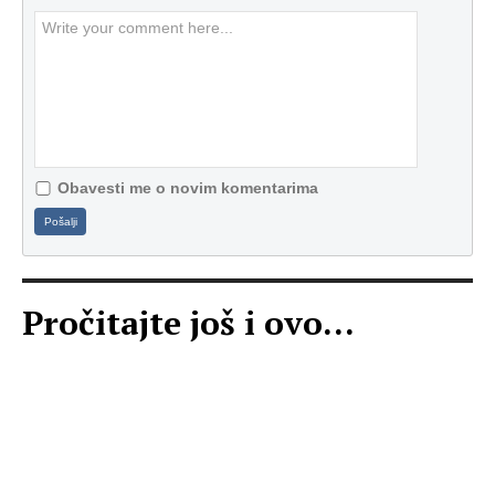
Obavesti me o novim komentarima
Pošalji
Pročitajte još i ovo...