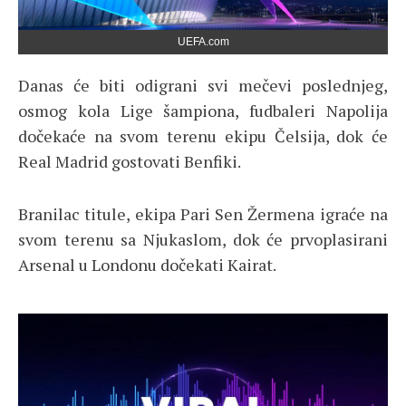
UEFA.com
Danas će biti odigrani svi mečevi poslednjeg,
osmog kola Lige šampiona, fudbaleri Napolija
dočekaće na svom terenu ekipu Čelsija, dok će
Real Madrid gostovati Benfiki.
Branilac titule, ekipa Pari Sen Žermena igraće na
svom terenu sa Njukaslom, dok će prvoplasirani
Arsenal u Londonu dočekati Kairat.