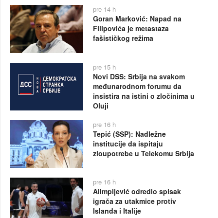
pre 14 h
Goran Marković: Napad na
Filipovića je metastaza
fašističkog režima
pre 15 h
Novi DSS: Srbija na svakom
međunarodnom forumu da
insistira na istini o zločinima u
Oluji
pre 16 h
Tepić (SSP): Nadležne
institucije da ispitaju
zloupotrebe u Telekomu Srbija
pre 16 h
Alimpijević odredio spisak
igrača za utakmice protiv
Islanda i Italije