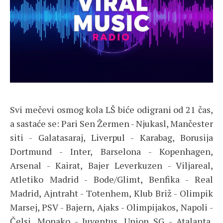
Svi mečevi osmog kola LŠ biće odigrani od 21 čas,
a sastaće se: Pari Sen Žermen - Njukasl, Mančester
siti - Galatasaraj, Liverpul - Karabag, Borusija
Dortmund - Inter, Barselona - Kopenhagen,
Arsenal - Kairat, Bajer Leverkuzen - Viljareal,
Atletiko Madrid - Bode/Glimt, Benfika - Real
Madrid, Ajntraht - Totenhem, Klub Briž - Olimpik
Marsej, PSV - Bajern, Ajaks - Olimpijakos, Napoli -
Čelsi, Monako - Juventus, Union SG - Atalanta,