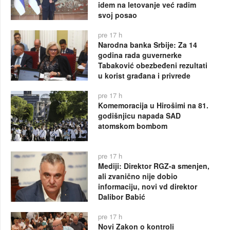
idem na letovanje već radim
svoj posao
pre 17 h
Narodna banka Srbije: Za 14
godina rada guvernerke
Tabaković obezbeđeni rezultati
u korist građana i privrede
pre 17 h
Komemoracija u Hirošimi na 81.
godišnjicu napada SAD
atomskom bombom
pre 17 h
Mediji: Direktor RGZ-a smenjen,
ali zvanično nije dobio
informaciju, novi vd direktor
Dalibor Babić
pre 17 h
Novi Zakon o kontroli