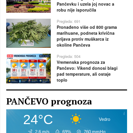
Pančevku i uzela joj novac a
robu nije isporučila
Pregleda: 691
Pronađeno više od 800 grama
marihuane, podneta krivična
prijava protiv muškarca iz
okoline Pančeva
Pregleda: 504
Vremenska prognoza za
Pančevo: Vikend donosi blagi
pad temperature, ali ostaje
toplo
PANČEVO prognoza
24°C
Vedro
2.6 m/s
69%
760
mmHg