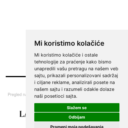
Mi koristimo kolačiće
Mi koristimo kolačiće i ostale
tehnologije za praćenje kako bismo
unapredili vašu pretragu na našem veb
sajtu, prikazali personalizovani sadržaj
i ciljane reklame, analizirali posete na
Vesti
našem sajtu i razumeli odakle dolaze
Pregled najvažnijih informacija i tema iz Srbije, regiona i sveta.
naši posetioci sajta.
Slažem se
Odbijam
Promeni moja podešavanja