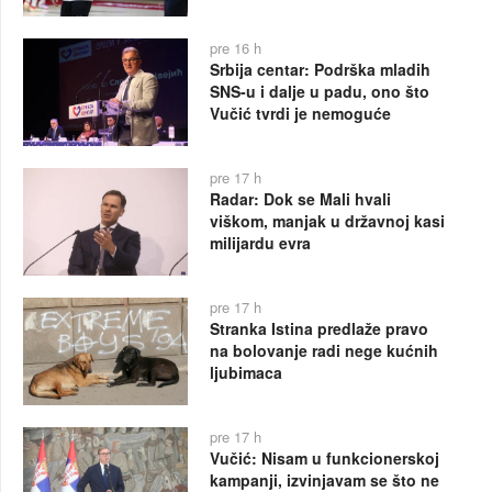
pre 16 h
Srbija centar: Podrška mladih
SNS-u i dalje u padu, ono što
Vučić tvrdi je nemoguće
pre 17 h
Radar: Dok se Mali hvali
viškom, manjak u državnoj kasi
milijardu evra
pre 17 h
Stranka Istina predlaže pravo
na bolovanje radi nege kućnih
ljubimaca
pre 17 h
Vučić: Nisam u funkcionerskoj
kampanji, izvinjavam se što ne