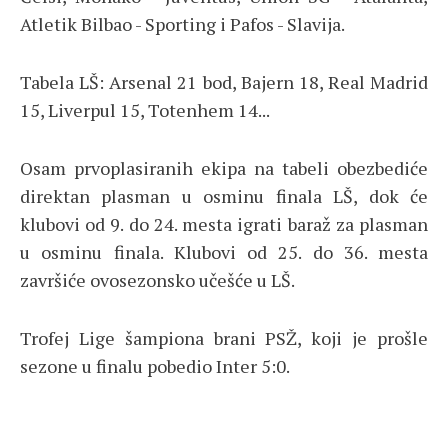
Atletik Bilbao - Sporting i Pafos - Slavija.
Tabela LŠ: Arsenal 21 bod, Bajern 18, Real Madrid
15, Liverpul 15, Totenhem 14...
Osam prvoplasiranih ekipa na tabeli obezbediće
direktan plasman u osminu finala LŠ, dok će
klubovi od 9. do 24. mesta igrati baraž za plasman
u osminu finala. Klubovi od 25. do 36. mesta
završiće ovosezonsko učešće u LŠ.
Trofej Lige šampiona brani PSŽ, koji je prošle
sezone u finalu pobedio Inter 5:0.