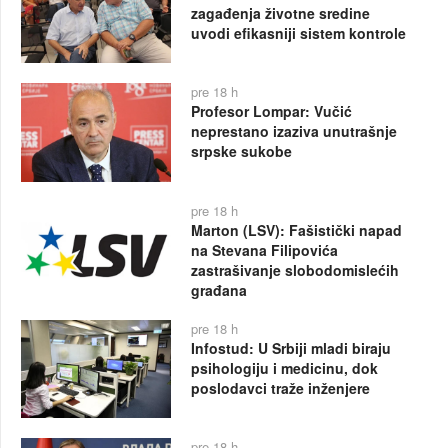
zagađenja životne sredine
uvodi efikasniji sistem kontrole
pre 18 h
Profesor Lompar: Vučić
neprestano izaziva unutrašnje
srpske sukobe
pre 18 h
Marton (LSV): Fašistički napad
na Stevana Filipovića
zastrašivanje slobodomislećih
građana
pre 18 h
Infostud: U Srbiji mladi biraju
psihologiju i medicinu, dok
poslodavci traže inženjere
pre 18 h