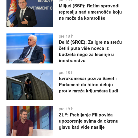
Miljuš (SSP): Režim sprovodi
represiju nad umetnošću koju
ne može da kontroliše
pre 18 h
Delić (SRCE): Za igre na sreću
četiri puta više novca iz
budžeta nego za lečenje u
inostranstvu
pre 18 h
Evrokomesar poziva Savet i
Parlament da hitno deluju
protiv mreža krijumčara ljudi
pre 18 h
ZLF: Prebijanje Filipovića
upozorenje svima da okrenu
glavu kad vide nasilje