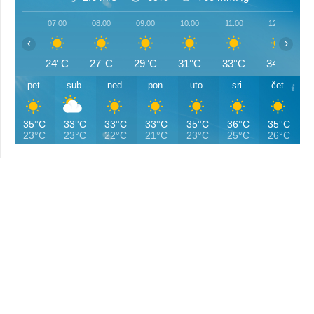
07:00
08:00
09:00
10:00
11:00
12:00
‹
›
24°C
27°C
29°C
31°C
33°C
34°C
pet
sub
ned
pon
uto
sri
čet
35°C
33°C
33°C
33°C
35°C
36°C
35°C
23°C
23°C
22°C
21°C
23°C
25°C
26°C