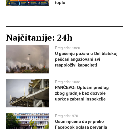
toplo
Najčitanije: 24h
Pregleda: 1820
U gašenju požara u Deliblatskoj
peščari angažovani svi
raspoloživi kapaciteti
Pregleda: 1032
PANČEVO: Optužni predlog
zbog gradnje bez dozvole
uprkos zabrani inspekcije
Pregleda: 970
Osumnjičena da je preko
Facebook oglasa prevarila