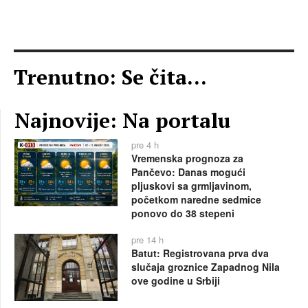
Trenutno: Se čita...
Najnovije: Na portalu
pre 4 h
Vremenska prognoza za
Pančevo: Danas mogući
pljuskovi sa grmljavinom,
početkom naredne sedmice
ponovo do 38 stepeni
pre 14 h
Batut: Registrovana prva dva
slučaja groznice Zapadnog Nila
ove godine u Srbiji