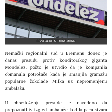
EPA/FOCKE STRANGMANN
Nemački regionalni sud u Bremenu doneo je
danas presudu protiv konditorskog giganta
Mondelez, pošto je utvrdio da je kompanija
obmanula potrošače kada je smanjila gramažu
popularne čokolade Milka uz nepromenjenu
ambalažu.
U obrazloženju presude je navedeno da
prepoznatljiv izgled ambalaže kod kupaca stvara