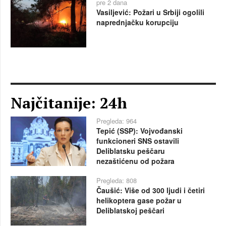
pre 2 dana
Vasiljević: Požari u Srbiji ogolili
naprednjačku korupciju
Najčitanije: 24h
Pregleda: 964
Tepić (SSP): Vojvođanski
funkcioneri SNS ostavili
Deliblatsku peščaru
nezaštićenu od požara
Pregleda: 808
Čaušić: Više od 300 ljudi i četiri
helikoptera gase požar u
Deliblatskoj peščari