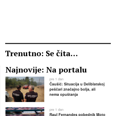
Trenutno: Se čita...
Najnovije: Na portalu
pre 1 dan
Čaušić: Situacija u Deliblatskoj
peščari značajno bolja, ali
nema opuštanja
pre 1 dan
Raul Fernandes pobednik Moto