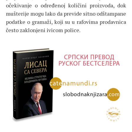
očekivanje o određenoj količini proizvoda, dok
mušterije mogu lako da previde sitno odštampane
podatke o gramaži, koji su u rafovima prodavnica
često zaklonjeni ivicom police.