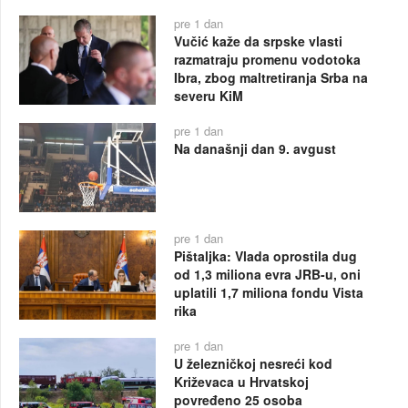
pre 1 dan
Vučić kaže da srpske vlasti
razmatraju promenu vodotoka
Ibra, zbog maltretiranja Srba na
severu KiM
pre 1 dan
Na današnji dan 9. avgust
pre 1 dan
Pištaljka: Vlada oprostila dug
od 1,3 miliona evra JRB-u, oni
uplatili 1,7 miliona fondu Vista
rika
pre 1 dan
U železničkoj nesreći kod
Križevaca u Hrvatskoj
povređeno 25 osoba