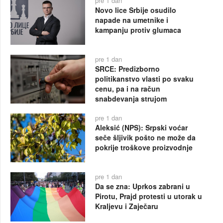
pre 1 dan
Novo lice Srbije osudilo
napade na umetnike i
kampanju protiv glumaca
pre 1 dan
SRCE: Predizborno
politikanstvo vlasti po svaku
cenu, pa i na račun
snabdevanja strujom
pre 1 dan
Aleksić (NPS): Srpski voćar
seče šljivik pošto ne može da
pokrije troškove proizvodnje
pre 1 dan
Da se zna: Uprkos zabrani u
Pirotu, Prajd protesti u utorak u
Kraljevu i Zaječaru