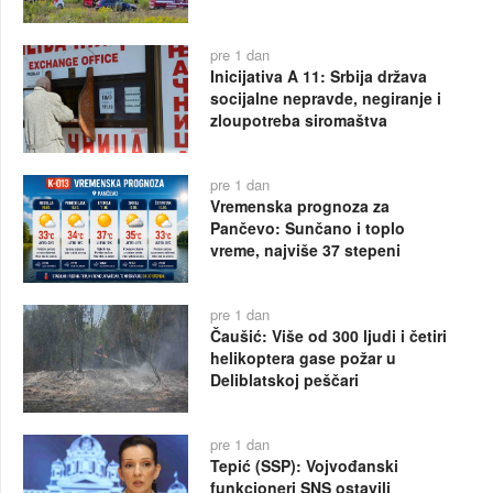
pre 1 dan
Inicijativa A 11: Srbija država
socijalne nepravde, negiranje i
zloupotreba siromaštva
pre 1 dan
Vremenska prognoza za
Pančevo: Sunčano i toplo
vreme, najviše 37 stepeni
pre 1 dan
Čaušić: Više od 300 ljudi i četiri
helikoptera gase požar u
Deliblatskoj peščari
pre 1 dan
Tepić (SSP): Vojvođanski
funkcioneri SNS ostavili