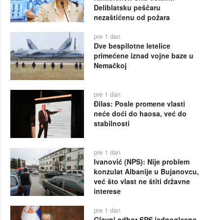
Deliblatsku peščaru
nezaštićenu od požara
pre 1 dan
Dve bespilotne letelice
primećene iznad vojne baze u
Nemačkoj
pre 1 dan
Đilas: Posle promene vlasti
neće doći do haosa, već do
stabilnosti
pre 1 dan
Ivanović (NPS): Nije problem
konzulat Albanije u Bujanovcu,
već što vlast ne štiti državne
interese
pre 1 dan
Glavni odbor SPS jednoglasno