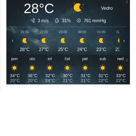
28°C
Vedro
3 m/s
31%
761
mmHg
21:00
22:00
23:00
00:00
01:00
02:00
‹
›
28°C
27°C
25°C
24°C
23°C
23°C
pon
uto
sri
čet
pet
sub
ned
34°C
36°C
32°C
30°C
31°C
31°C
33°C
20°C
20°C
24°C
21°C
21°C
22°C
22°C