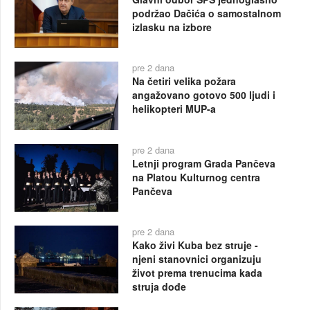
podržao Dačića o samostalnom
izlasku na izbore
pre 2 dana
Na četiri velika požara
angažovano gotovo 500 ljudi i
helikopteri MUP-a
pre 2 dana
Letnji program Grada Pančeva
na Platou Kulturnog centra
Pančeva
pre 2 dana
Kako živi Kuba bez struje -
njeni stanovnici organizuju
život prema trenucima kada
struja dođe