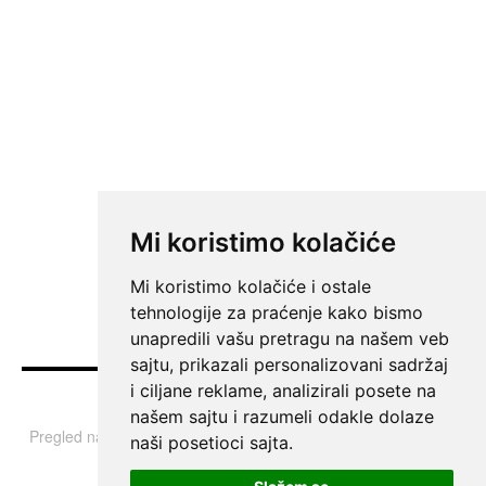
Mi koristimo kolačiće
Mi koristimo kolačiće i ostale
tehnologije za praćenje kako bismo
unapredili vašu pretragu na našem veb
sajtu, prikazali personalizovani sadržaj
i ciljane reklame, analizirali posete na
Vesti
našem sajtu i razumeli odakle dolaze
Pregled najvažnijih informacija i tema iz Srbije, regiona i sveta.
naši posetioci sajta.