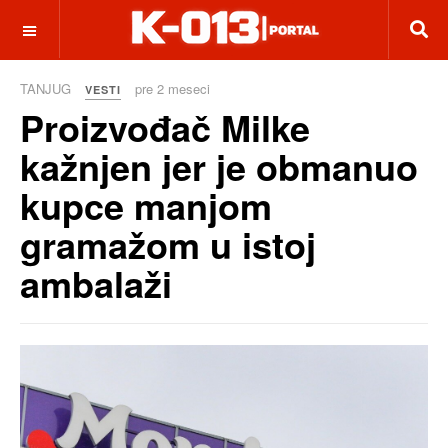
OFF CANVAS
TANJUG
pre 2 meseci
VESTI
Proizvođač Milke
kažnjen jer je obmanuo
kupce manjom
gramažom u istoj
ambalaži