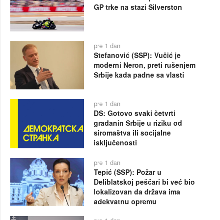
GP trke na stazi Silverston
pre 1 dan
Stefanović (SSP): Vučić je
moderni Neron, preti rušenjem
Srbije kada padne sa vlasti
pre 1 dan
DS: Gotovo svaki četvrti
građanin Srbije u riziku od
siromaštva ili socijalne
isključenosti
pre 1 dan
Tepić (SSP): Požar u
Deliblatskoj peščari bi već bio
lokalizovan da država ima
adekvatnu opremu