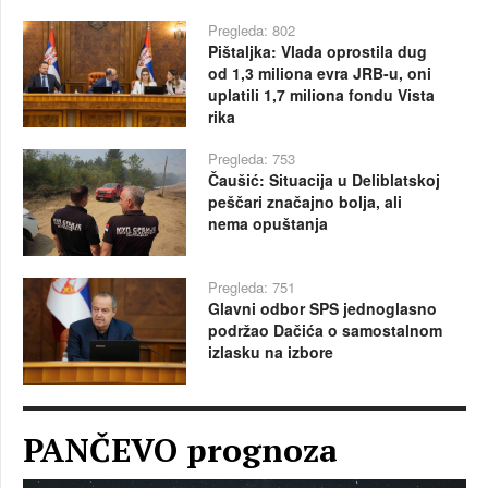
Pregleda: 802
Pištaljka: Vlada oprostila dug
od 1,3 miliona evra JRB-u, oni
uplatili 1,7 miliona fondu Vista
rika
Pregleda: 753
Čaušić: Situacija u Deliblatskoj
peščari značajno bolja, ali
nema opuštanja
Pregleda: 751
Glavni odbor SPS jednoglasno
podržao Dačića o samostalnom
izlasku na izbore
PANČEVO prognoza