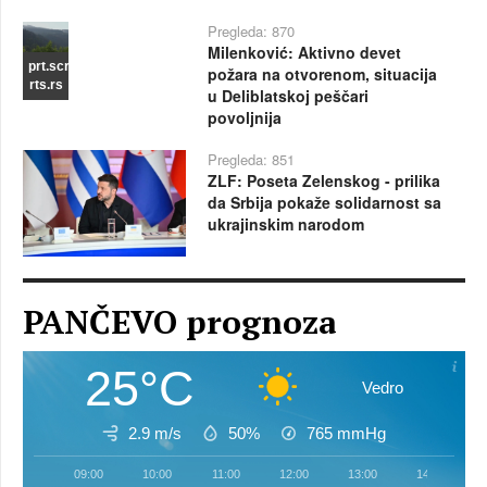
Pregleda: 870
Milenković: Aktivno devet
prt.scr
požara na otvorenom, situacija
rts.rs
u Deliblatskoj peščari
povoljnija
Pregleda: 851
ZLF: Poseta Zelenskog - prilika
da Srbija pokaže solidarnost sa
ukrajinskim narodom
PANČEVO prognoza
25°C
Vedro
2.9 m/s
50%
765
mmHg
09:00
10:00
11:00
12:00
13:00
14:00