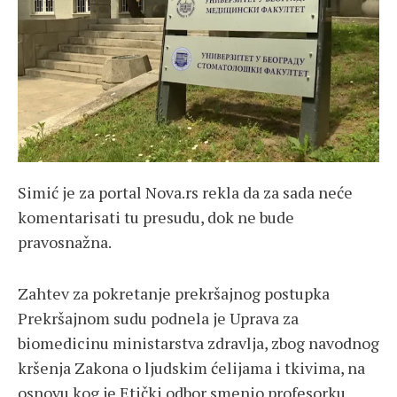
Simić je za portal Nova.rs rekla da za sada neće
komentarisati tu presudu, dok ne bude
pravosnažna.
Zahtev za pokretanje prekršajnog postupka
Prekršajnom sudu podnela je Uprava za
biomedicinu ministarstva zdravlja, zbog navodnog
kršenja Zakona o ljudskim ćelijama i tkivima, na
osnovu kog je Etički odbor smenio profesorku