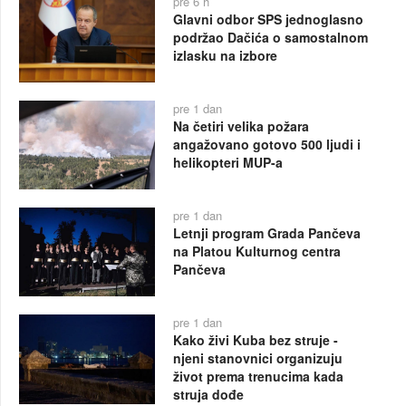
pre 6 h
Glavni odbor SPS jednoglasno
podržao Dačića o samostalnom
izlasku na izbore
pre 1 dan
Na četiri velika požara
angažovano gotovo 500 ljudi i
helikopteri MUP-a
pre 1 dan
Letnji program Grada Pančeva
na Platou Kulturnog centra
Pančeva
pre 1 dan
Kako živi Kuba bez struje -
njeni stanovnici organizuju
život prema trenucima kada
struja dođe