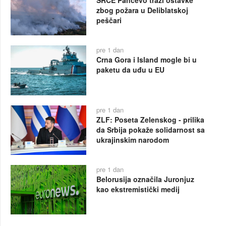
SRCE Pančevo traži ostavke
zbog požara u Deliblatskoj
peščari
pre 1 dan
Crna Gora i Island mogle bi u
paketu da uđu u EU
pre 1 dan
ZLF: Poseta Zelenskog - prilika
da Srbija pokaže solidarnost sa
ukrajinskim narodom
pre 1 dan
Belorusija označila Juronjuz
kao ekstremistički medij