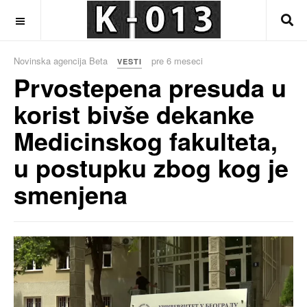
OFF CANVAS
Novinska agencija Beta
pre 6 meseci
VESTI
Prvostepena presuda u
korist bivše dekanke
Medicinskog fakulteta,
u postupku zbog kog je
smenjena