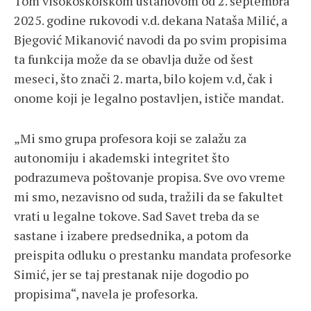
Tom visokoškolskom ustanovom od 2. septembra
2025. godine rukovodi v.d. dekana Nataša Milić, a
Bjegović Mikanović navodi da po svim propisima
ta funkcija može da se obavlja duže od šest
meseci, što znači 2. marta, bilo kojem v.d, čak i
onome koji je legalno postavljen, ističe mandat.
„Mi smo grupa profesora koji se zalažu za
autonomiju i akademski integritet što
podrazumeva poštovanje propisa. Sve ovo vreme
mi smo, nezavisno od suda, tražili da se fakultet
vrati u legalne tokove. Sad Savet treba da se
sastane i izabere predsednika, a potom da
preispita odluku o prestanku mandata profesorke
Simić, jer se taj prestanak nije dogodio po
propisima“, navela je profesorka.