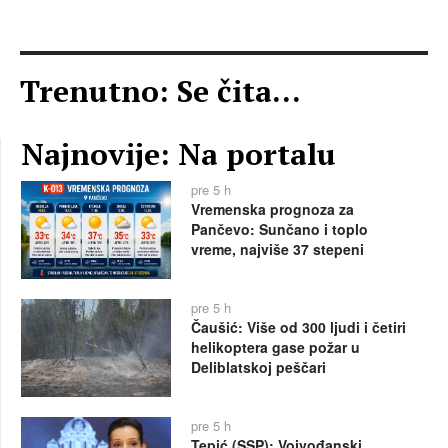
Trenutno: Se čita...
Najnovije: Na portalu
pre 5 h
Vremenska prognoza za
Pančevo: Sunčano i toplo
vreme, najviše 37 stepeni
pre 5 h
Čaušić: Više od 300 ljudi i četiri
helikoptera gase požar u
Deliblatskoj peščari
pre 5 h
Tepić (SSP): Vojvođanski