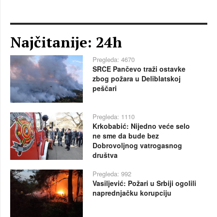
Najčitanije: 24h
Pregleda: 4670
SRCE Pančevo traži ostavke
zbog požara u Deliblatskoj
peščari
Pregleda: 1110
Krkobabić: Nijedno veće selo
ne sme da bude bez
Dobrovoljnog vatrogasnog
društva
Pregleda: 992
Vasiljević: Požari u Srbiji ogolili
naprednjačku korupciju