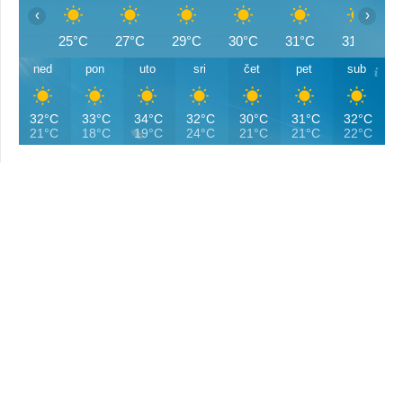
‹
›
25°C
27°C
29°C
30°C
31°C
31°C
ned
pon
uto
sri
čet
pet
sub
32°C
33°C
34°C
32°C
30°C
31°C
32°C
21°C
18°C
19°C
24°C
21°C
21°C
22°C