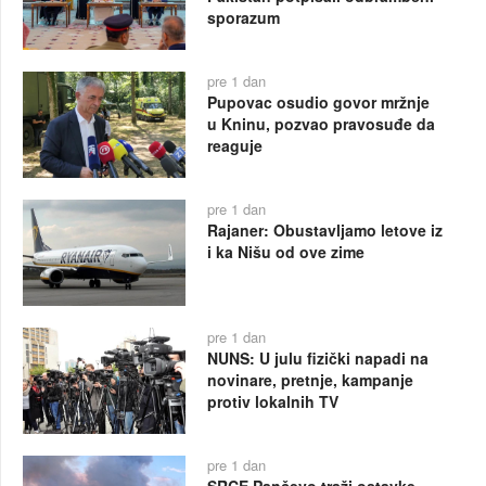
sporazum
pre 1 dan
Pupovac osudio govor mržnje
u Kninu, pozvao pravosuđe da
reaguje
pre 1 dan
Rajaner: Obustavljamo letove iz
i ka Nišu od ove zime
pre 1 dan
NUNS: U julu fizički napadi na
novinare, pretnje, kampanje
protiv lokalnih TV
pre 1 dan