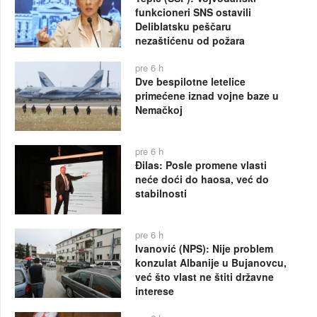
funkcioneri SNS ostavili
Deliblatsku peščaru
nezaštićenu od požara
pre 6 h
Dve bespilotne letelice
primećene iznad vojne baze u
Nemačkoj
pre 6 h
Đilas: Posle promene vlasti
neće doći do haosa, već do
stabilnosti
pre 6 h
Ivanović (NPS): Nije problem
konzulat Albanije u Bujanovcu,
već što vlast ne štiti državne
interese