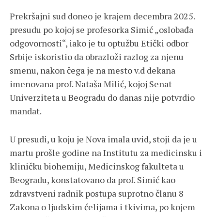
Prekršajni sud doneo je krajem decembra 2025.
presudu po kojoj se profesorka Simić „oslobađa
odgovornosti“, iako je tu optužbu Etički odbor
Srbije iskoristio da obrazloži razlog za njenu
smenu, nakon čega je na mesto v.d dekana
imenovana prof. Nataša Milić, kojoj Senat
Univerziteta u Beogradu do danas nije potvrdio
mandat.
U presudi, u koju je Nova imala uvid, stoji da je u
martu prošle godine na Institutu za medicinsku i
kliničku biohemiju, Medicinskog fakulteta u
Beogradu, konstatovano da prof. Simić kao
zdravstveni radnik postupa suprotno članu 8
Zakona o ljudskim ćelijama i tkivima, po kojem