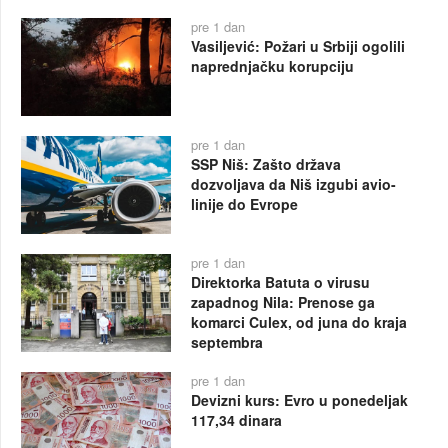
pre 1 dan
Vasiljević: Požari u Srbiji ogolili
naprednjačku korupciju
pre 1 dan
SSP Niš: Zašto država
dozvoljava da Niš izgubi avio-
linije do Evrope
pre 1 dan
Direktorka Batuta o virusu
zapadnog Nila: Prenose ga
komarci Culex, od juna do kraja
septembra
pre 1 dan
Devizni kurs: Evro u ponedeljak
117,34 dinara