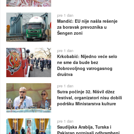
pre 1 dan
Mandić: EU nije našla rešenje
za boravak prevoznika u
Šengen zoni
pre 1 dan
Krkobabić: Nijedno veće selo
ne sme da bude bez
Dobrovoljnog vatrogasnog
društva
pre 1 dan
Sutra počinje 32. Nišvil džez
festival, organizatori nisu dobili
podršku Ministarstva kulture
pre 1 dan
Saudijska Arabija, Turska i
Pakistan potpisali odbrambeni