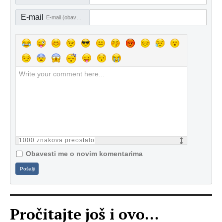
E-mail
E-mail (obavezno)
1000
znakova preostalo
Obavesti me o novim komentarima
Pošalji
Pročitajte još i ovo...