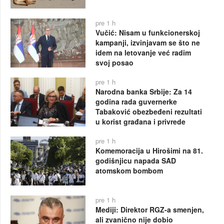
pre 1 h
Vučić: Nisam u funkcionerskoj
kampanji, izvinjavam se što ne
idem na letovanje već radim
svoj posao
pre 1 h
Narodna banka Srbije: Za 14
godina rada guvernerke
Tabaković obezbeđeni rezultati
u korist građana i privrede
pre 1 h
Komemoracija u Hirošimi na 81.
godišnjicu napada SAD
atomskom bombom
pre 1 h
Mediji: Direktor RGZ-a smenjen,
ali zvanično nije dobio