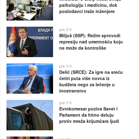
psihologiju i medicinu, dok
poslodavci traže inženjere
pre 3 h
Miljuš (SSP): Režim sprovodi
represiju nad umetnošću koju
ne može da kontroliše
pre 3 h
Delić (SRCE): Za igre na sreću
četiri puta više novca iz
budžeta nego za lečenje u
inostranstvu
pre 3 h
Evrokomesar poziva Savet i
Parlament da hitno deluju
protiv mreža krijumčara ljudi