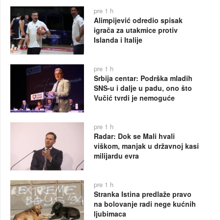
pre 1 h
Alimpijević odredio spisak
igrača za utakmice protiv
Islanda i Italije
pre 1 h
Srbija centar: Podrška mladih
SNS-u i dalje u padu, ono što
Vučić tvrdi je nemoguće
pre 1 h
Radar: Dok se Mali hvali
viškom, manjak u državnoj kasi
milijardu evra
pre 1 h
Stranka Istina predlaže pravo
na bolovanje radi nege kućnih
ljubimaca