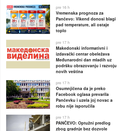
pre 16 h
Vremenska prognoza za
Pančevo: Vikend donosi blagi
pad temperature, ali ostaje
toplo
pre 17 h
Makedonski informativni i
izdavački centar obeležava
Međunarodni dan mladih uz
podršku obrazovanju i razvoju
novih veština
pre 17 h
Osumnjičena da je preko
Facebook oglasa prevarila
Pančevku i uzela joj novac a
robu nije isporučila
pre 17 h
PANČEVO: Optužni predlog
zbog gradnje bez dozvole