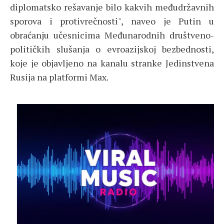
diplomatsko rešavanje bilo kakvih međudržavnih
sporova i protivrečnosti", naveo je Putin u
obraćanju učesnicima Međunarodnih društveno-
političkih slušanja o evroazijskoj bezbednosti,
koje je objavljeno na kanalu stranke Jedinstvena
Rusija na platformi Max.