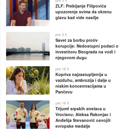
pre 3 h
ZLF: Prebijanje Filipovića
upozorenje svima da okrenu
glavu kad vide nasilje
pre 3 h
Savet za borbu protiv
korupcije: Nedostupni podaci o
investitoru Beograda na vodi i
njegovom dugu
pre 16 h
Kopriva najzastupljenija u
vazduhu, ambrozija i dalje u
niskim koncentracijama u
Pančevu
pre 16 h
Trijumf srpskih strelaca u
Vroclavu: Aleksa Rakonjac i
Anđelija Stevanović osvojili
evropske medalje