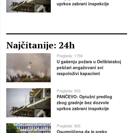
uprkos zabrani inspekcije
Najčitanije: 24h
Pregleda: 1759
U gašenju požara u Deliblatskoj
peščari angažovani svi
raspoloživi kapaciteti
Pregleda: 933
PANČEVO: Optužni predlog
zbog gradnje bez dozvole
uprkos zabrani inspekcije
Pregleda: 825
Osumnjičena da je preko