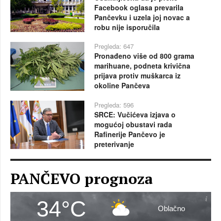
Facebook oglasa prevarila
Pančevku i uzela joj novac a
robu nije isporučila
Pregleda: 647
Pronađeno više od 800 grama
marihuane, podneta krivična
prijava protiv muškarca iz
okoline Pančeva
Pregleda: 596
SRCE: Vučićeva izjava o
mogućoj obustavi rada
Rafinerije Pančevo je
preterivanje
PANČEVO prognoza
34°C
Oblačno