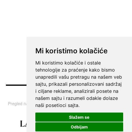
Mi koristimo kolačiće
Mi koristimo kolačiće i ostale
tehnologije za praćenje kako bismo
unapredili vašu pretragu na našem veb
sajtu, prikazali personalizovani sadržaj
i ciljane reklame, analizirali posete na
Vesti
našem sajtu i razumeli odakle dolaze
Pregled najvažnijih informacija i tema iz Srbije, regiona i sveta.
naši posetioci sajta.
Slažem se
Odbijam