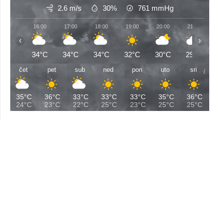
2.6 m/s
30%
761
mmHg
16:00
17:00
18:00
19:00
20:00
21:00
‹
›
34°C
34°C
34°C
32°C
30°C
29°C
čet
pet
sub
ned
pon
uto
sri
35°C
36°C
33°C
33°C
33°C
35°C
36°C
24°C
23°C
22°C
25°C
23°C
25°C
25°C