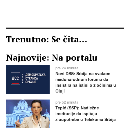
Trenutno: Se čita...
Najnovije: Na portalu
pre 24 minuta
Novi DSS: Srbija na svakom
međunarodnom forumu da
insistira na istini o zločinima u
Oluji
pre 52 minuta
Tepić (SSP): Nadležne
institucije da ispitaju
zloupotrebe u Telekomu Srbija