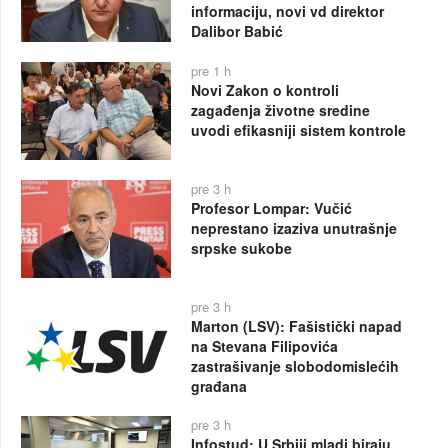
informaciju, novi vd direktor
Dalibor Babić
pre 1 h
Novi Zakon o kontroli
zagađenja životne sredine
uvodi efikasniji sistem kontrole
pre 3 h
Profesor Lompar: Vučić
neprestano izaziva unutrašnje
srpske sukobe
pre 3 h
Marton (LSV): Fašistički napad
na Stevana Filipovića
zastrašivanje slobodomislećih
građana
pre 3 h
Infostud: U Srbiji mladi biraju