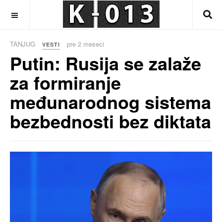
OFF CANVAS
TANJUG
pre 2 meseci
VESTI
Putin: Rusija se zalaže
za formiranje
međunarodnog sistema
bezbednosti bez diktata