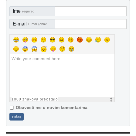
Ime
required
E-mail
E-mail (obavezno)
1000
znakova preostalo
Obavesti me o novim komentarima
Pošalji