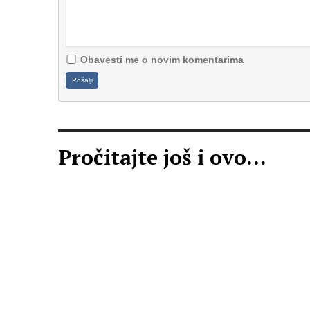
Obavesti me o novim komentarima
Pošalji
Pročitajte još i ovo...