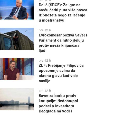
Delić (SRCE): Za igre na
sreću četiri puta više novca
iz budžeta nego za lečenje
u inostranstvu
pre 12 h
Evrokomesar poziva Savet i
Parlament da hitno deluju
protiv mreža krijumčara
ljudi
pre 12 h
ZLF: Prebijanje Filipovića
upozorenje svima da
okrenu glavu kad vide
nasilje
pre 12 h
Savet za borbu protiv
korupcije: Nedostupni
podaci o investitoru
Beograda na vodi i