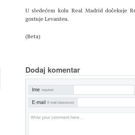
U sledećem kolu Real Madrid dočekuje Rea
gostuje Levanteu.
(Beta)
Dodaj komentar
Ime
required
E-mail
E-mail (obavezno)