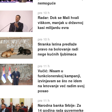
nemoguće
pre 10 h
Radar: Dok se Mali hvali
viškom, manjak u državnoj
kasi milijardu evra
pre 10 h
Stranka Istina predlaže
pravo na bolovanje radi
nege kućnih ljubimaca
pre 11 h
Vučić: Nisam u
funkcionerskoj kampanji,
izvinjavam se što ne idem
na letovanje već radim svoj
posao
pre 11 h
Narodna banka Srbije: Za
14 godina rada guvernerke