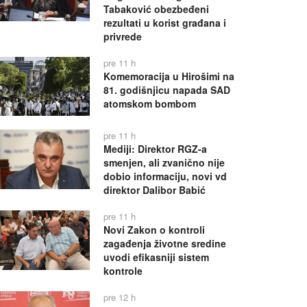
Tabaković obezbeđeni
rezultati u korist građana i
privrede
pre 11 h
Komemoracija u Hirošimi na
81. godišnjicu napada SAD
atomskom bombom
pre 11 h
Mediji: Direktor RGZ-a
smenjen, ali zvanično nije
dobio informaciju, novi vd
direktor Dalibor Babić
pre 11 h
Novi Zakon o kontroli
zagađenja životne sredine
uvodi efikasniji sistem
kontrole
pre 12 h