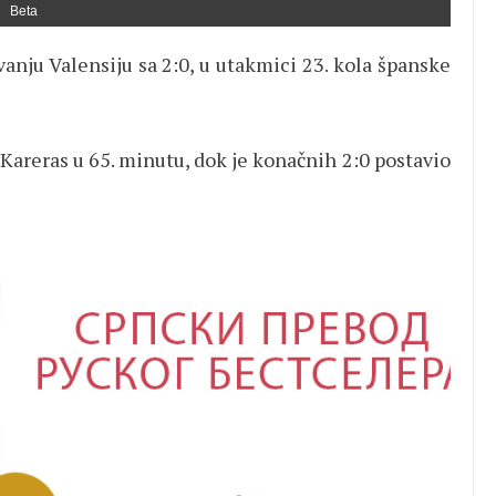
Beta
anju Valensiju sa 2:0, u utakmici 23. kola španske
 Kareras u 65. minutu, dok je konačnih 2:0 postavio