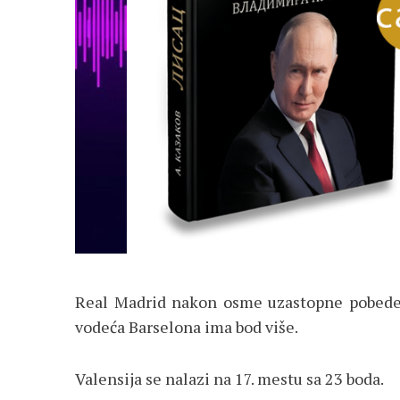
Real Madrid nakon osme uzastopne pobede 
vodeća Barselona ima bod više.
Valensija se nalazi na 17. mestu sa 23 boda.