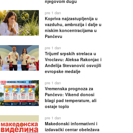
njegovom dugu
pre 1 dan
Kopriva najzastupljenija u
vazduhu, ambrozija i dalje u
niskim koncentracijama u
Pančevu
pre 1 dan
Trijumf srpskih strelaca u
Vroclavu: Aleksa Rakonjac i
Anđelija Stevanović osvojili
evropske medalje
pre 1 dan
Vremenska prognoza za
Pančevo: Vikend donosi
blagi pad temperature, ali
ostaje toplo
pre 1 dan
Makedonski informativni i
izdavački centar obeležava