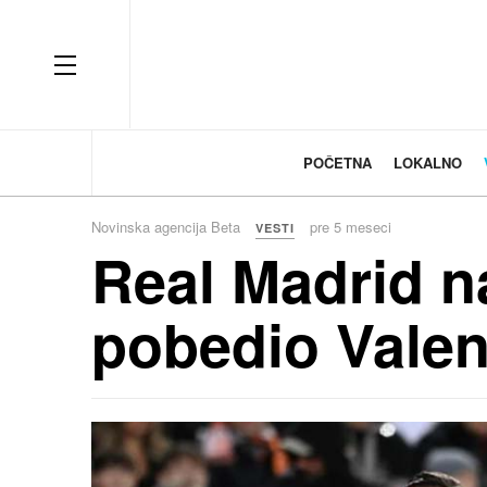
OFF CANVAS
POČETNA
LOKALNO
Novinska agencija Beta
pre 5 meseci
VESTI
Real Madrid n
pobedio Valen