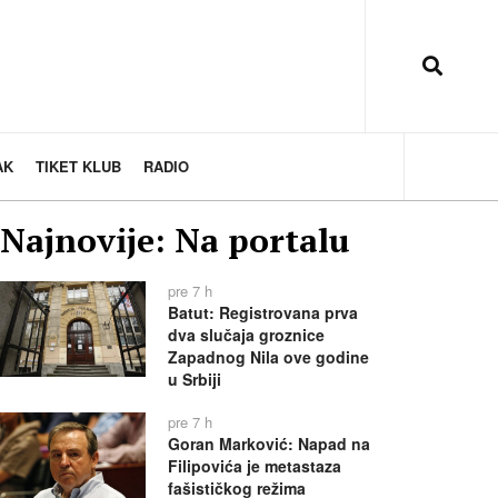
AK
TIKET KLUB
RADIO
Najnovije: Na portalu
pre 7 h
Batut: Registrovana prva
dva slučaja groznice
Zapadnog Nila ove godine
u Srbiji
pre 7 h
Goran Marković: Napad na
Filipovića je metastaza
fašističkog režima