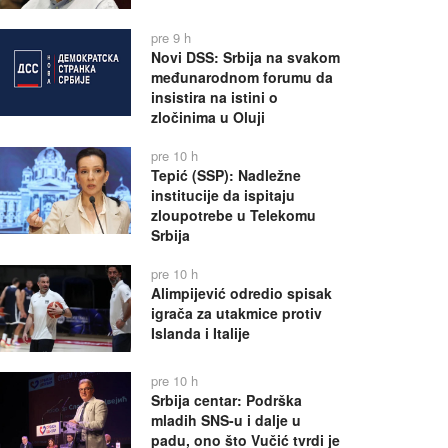
pre 9 h
Novi DSS: Srbija na svakom
međunarodnom forumu da
insistira na istini o
zločinima u Oluji
pre 10 h
Tepić (SSP): Nadležne
institucije da ispitaju
zloupotrebe u Telekomu
Srbija
pre 10 h
Alimpijević odredio spisak
igrača za utakmice protiv
Islanda i Italije
pre 10 h
Srbija centar: Podrška
mladih SNS-u i dalje u
padu, ono što Vučić tvrdi je