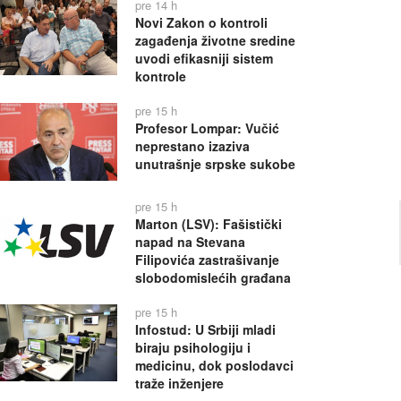
pre 14 h
Novi Zakon o kontroli
zagađenja životne sredine
uvodi efikasniji sistem
kontrole
pre 15 h
Profesor Lompar: Vučić
neprestano izaziva
unutrašnje srpske sukobe
pre 15 h
Marton (LSV): Fašistički
napad na Stevana
Filipovića zastrašivanje
slobodomislećih građana
pre 15 h
Infostud: U Srbiji mladi
biraju psihologiju i
medicinu, dok poslodavci
traže inženjere