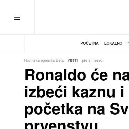
OFF CANVAS
POČETNA
LOKALNO
Novinska agencija Beta
pre 8 meseci
VESTI
Ronaldo će na
izbeći kaznu i
početka na S
prvenstvu