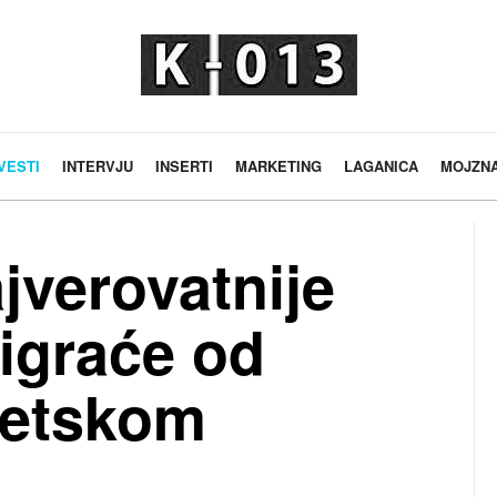
VESTI
INTERVJU
INSERTI
MARKETING
LAGANICA
MOJZN
jverovatnije
 igraće od
vetskom