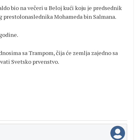
aldo bio na večeri u Beloj kući koju je predsednik
g prestolonaslednika Mohameda bin Salmana.
 godine.
odnosima sa Trampom, čija će zemlja zajedno sa
ati Svetsko prvenstvo.