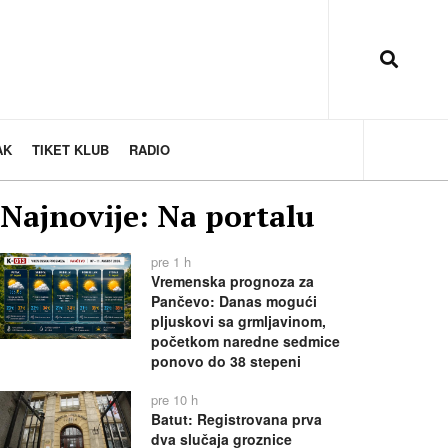
AK
TIKET KLUB
RADIO
Najnovije: Na portalu
pre 1 h
Vremenska prognoza za
Pančevo: Danas mogući
pljuskovi sa grmljavinom,
početkom naredne sedmice
ponovo do 38 stepeni
pre 10 h
Batut: Registrovana prva
dva slučaja groznice