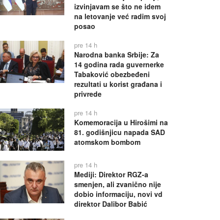
izvinjavam se što ne idem
na letovanje već radim svoj
posao
pre 14 h
Narodna banka Srbije: Za
14 godina rada guvernerke
Tabaković obezbeđeni
rezultati u korist građana i
privrede
pre 14 h
Komemoracija u Hirošimi na
81. godišnjicu napada SAD
atomskom bombom
pre 14 h
Mediji: Direktor RGZ-a
smenjen, ali zvanično nije
dobio informaciju, novi vd
direktor Dalibor Babić