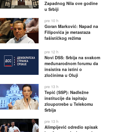
Zapadnog Nila ove godine
u Srbiji
pre 10 h
Goran Marković: Napad na
Filipovića je metastaza
fašističkog režima
pre 12 h
Novi DSS: Srbija na svakom
međunarodnom forumu da
insistira na istini o
zločinima u Oluji
pre 13 h
Tepić (SSP): Nadležne
institucije da ispitaju
zloupotrebe u Telekomu
Srbija
pre 13 h
Alimpijević odredio spisak