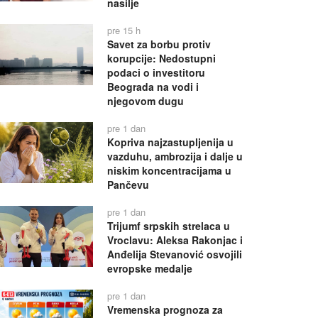
nasilje
pre 15 h
Savet za borbu protiv
korupcije: Nedostupni
podaci o investitoru
Beograda na vodi i
njegovom dugu
pre 1 dan
Kopriva najzastupljenija u
vazduhu, ambrozija i dalje u
niskim koncentracijama u
Pančevu
pre 1 dan
Trijumf srpskih strelaca u
Vroclavu: Aleksa Rakonjac i
Anđelija Stevanović osvojili
evropske medalje
pre 1 dan
Vremenska prognoza za