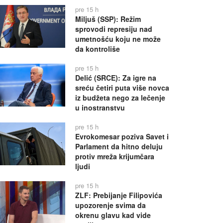
pre 15 h
Miljuš (SSP): Režim
sprovodi represiju nad
umetnošću koju ne može
da kontroliše
pre 15 h
Delić (SRCE): Za igre na
sreću četiri puta više novca
iz budžeta nego za lečenje
u inostranstvu
pre 15 h
Evrokomesar poziva Savet i
Parlament da hitno deluju
protiv mreža krijumčara
ljudi
pre 15 h
ZLF: Prebijanje Filipovića
upozorenje svima da
okrenu glavu kad vide