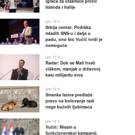
igrača za utakmice protiv
Islanda i Italije
pre 13 h
Srbija centar: Podrška
mladih SNS-u i dalje u
padu, ono što Vučić tvrdi je
nemoguće
pre 13 h
Radar: Dok se Mali hvali
viškom, manjak u državnoj
kasi milijardu evra
pre 13 h
Stranka Istina predlaže
pravo na bolovanje radi
nege kućnih ljubimaca
pre 14 h
Vučić: Nisam u
funkcionerskoj kampanji,