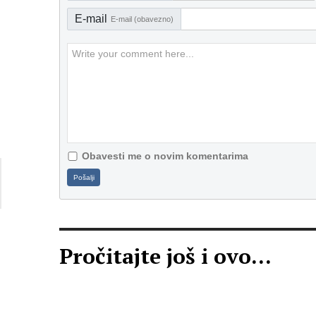
E-mail
E-mail (obavezno)
Obavesti me o novim komentarima
Pošalji
Pročitajte još i ovo...