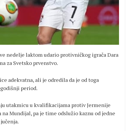
dve nedelje laktom udario protivničkog igrača Dara
ama za Svetsko prvenstvo.
ice adekvatna, ali je odredila da je od toga
godišnji period.
ju utakmicu u kvalifikacijama protiv Jermenije
n na Mundijal, pa je time odslužio kaznu od jedne
jučenja.