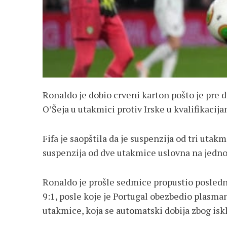
Ronaldo je dobio crveni karton pošto je pre 
O’Šeja u utakmici protiv Irske u kvalifikacij
Fifa je saopštila da je suspenzija od tri utakm
suspenzija od dve utakmice uslovna na jedno
Ronaldo je prošle sedmice propustio posledn
9:1, posle koje je Portugal obezbedio plasma
utakmice, koja se automatski dobija zbog iskl