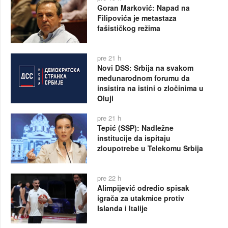
Goran Marković: Napad na
Filipovića je metastaza
fašističkog režima
pre 21 h
Novi DSS: Srbija na svakom
međunarodnom forumu da
insistira na istini o zločinima u
Oluji
pre 21 h
Tepić (SSP): Nadležne
institucije da ispitaju
zloupotrebe u Telekomu Srbija
pre 22 h
Alimpijević odredio spisak
igrača za utakmice protiv
Islanda i Italije