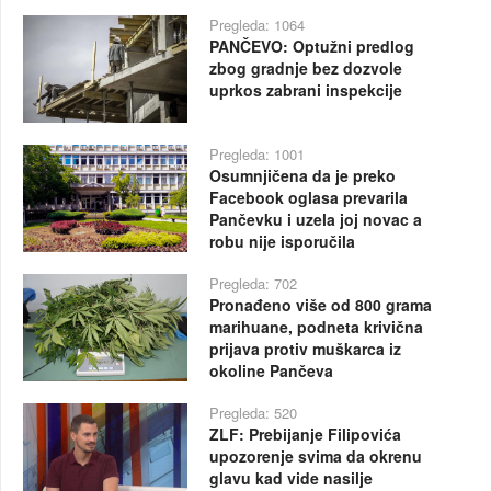
Pregleda: 1064
PANČEVO: Optužni predlog
zbog gradnje bez dozvole
uprkos zabrani inspekcije
Pregleda: 1001
Osumnjičena da je preko
Facebook oglasa prevarila
Pančevku i uzela joj novac a
robu nije isporučila
Pregleda: 702
Pronađeno više od 800 grama
marihuane, podneta krivična
prijava protiv muškarca iz
okoline Pančeva
Pregleda: 520
ZLF: Prebijanje Filipovića
upozorenje svima da okrenu
glavu kad vide nasilje