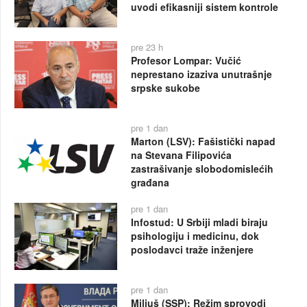
uvodi efikasniji sistem kontrole
pre 23 h
Profesor Lompar: Vučić
neprestano izaziva unutrašnje
srpske sukobe
pre 1 dan
Marton (LSV): Fašistički napad
na Stevana Filipovića
zastrašivanje slobodomislećih
građana
pre 1 dan
Infostud: U Srbiji mladi biraju
psihologiju i medicinu, dok
poslodavci traže inženjere
pre 1 dan
Miljuš (SSP): Režim sprovodi