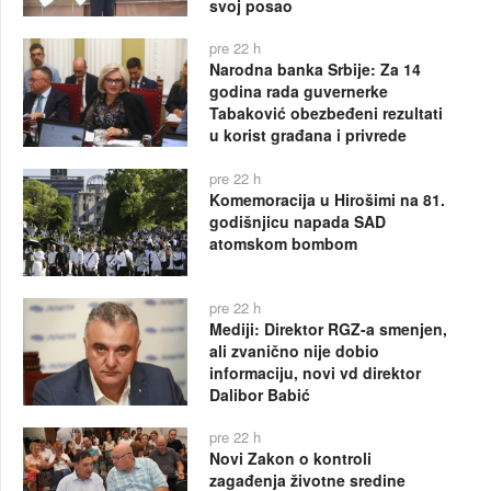
svoj posao
pre 22 h
Narodna banka Srbije: Za 14
godina rada guvernerke
Tabaković obezbeđeni rezultati
u korist građana i privrede
pre 22 h
Komemoracija u Hirošimi na 81.
godišnjicu napada SAD
atomskom bombom
pre 22 h
Mediji: Direktor RGZ-a smenjen,
ali zvanično nije dobio
informaciju, novi vd direktor
Dalibor Babić
pre 22 h
Novi Zakon o kontroli
zagađenja životne sredine