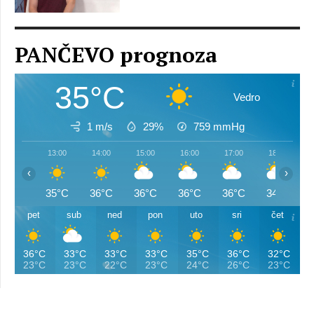
PANČEVO prognoza
35°C
Vedro
1 m/s
29%
759
mmHg
13:00
14:00
15:00
16:00
17:00
18:00
‹
›
35°C
36°C
36°C
36°C
36°C
34°C
pet
sub
ned
pon
uto
sri
čet
36°C
33°C
33°C
33°C
35°C
36°C
32°C
23°C
23°C
22°C
23°C
24°C
26°C
23°C