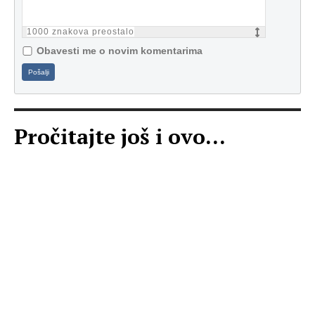
1000
znakova preostalo
Obavesti me o novim komentarima
Pošalji
Pročitajte još i ovo...