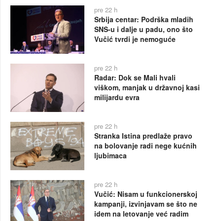
pre 22 h
Srbija centar: Podrška mladih
SNS-u i dalje u padu, ono što
Vučić tvrdi je nemoguće
pre 22 h
Radar: Dok se Mali hvali
viškom, manjak u državnoj kasi
milijardu evra
pre 22 h
Stranka Istina predlaže pravo
na bolovanje radi nege kućnih
ljubimaca
pre 22 h
Vučić: Nisam u funkcionerskoj
kampanji, izvinjavam se što ne
idem na letovanje već radim