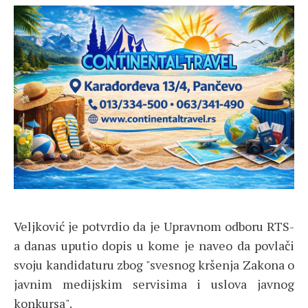
Veljković je potvrdio da je Upravnom odboru RTS-
a danas uputio dopis u kome je naveo da povlači
svoju kandidaturu zbog "svesnog kršenja Zakona o
javnim medijskim servisima i uslova javnog
konkursa".