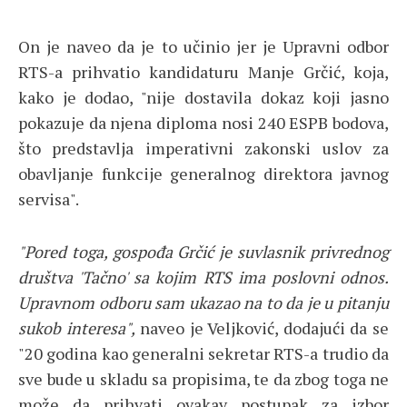
On je naveo da je to učinio jer je Upravni odbor
RTS-a prihvatio kandidaturu Manje Grčić, koja,
kako je dodao, "nije dostavila dokaz koji jasno
pokazuje da njena diploma nosi 240 ESPB bodova,
što predstavlja imperativni zakonski uslov za
obavljanje funkcije generalnog direktora javnog
servisa".
"Pored toga, gospođa Grčić je suvlasnik privrednog
društva 'Tačno' sa kojim RTS ima poslovni odnos.
Upravnom odboru sam ukazao na to da je u pitanju
sukob interesa",
naveo je Veljković, dodajući da se
"20 godina kao generalni sekretar RTS-a trudio da
sve bude u skladu sa propisima, te da zbog toga ne
može da prihvati ovakav postupak za izbor