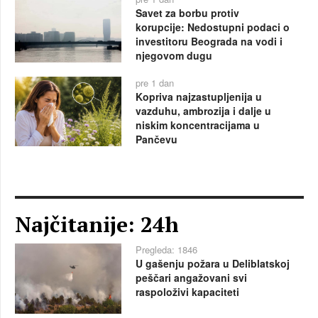
Savet za borbu protiv
korupcije: Nedostupni podaci o
investitoru Beograda na vodi i
njegovom dugu
pre 1 dan
Kopriva najzastupljenija u
vazduhu, ambrozija i dalje u
niskim koncentracijama u
Pančevu
Najčitanije: 24h
Pregleda: 1846
U gašenju požara u Deliblatskoj
peščari angažovani svi
raspoloživi kapaciteti