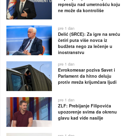
represiju nad umetnošću koju
ne može da kontroliše
pre 1 dan
Delić (SRCE): Za igre na sreću
četiri puta više novca iz
budžeta nego za lečenje u
inostranstvu
pre 1 dan
Evrokomesar poziva Savet i
Parlament da hitno deluju
protiv mreža krijumčara ljudi
pre 1 dan
ZLF: Prebijanje Filipovića
upozorenje svima da okrenu
glavu kad vide nasilje
pre 1 dan