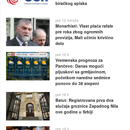
biračkog spiska
pre 12 minuta
Monarhisti: Vlast plaća rafale
pre roka zbog ogromnih
provizija, Mali učinio krivično
delo
pre 10 h
Vremenska prognoza za
Pančevo: Danas mogući
pljuskovi sa grmljavinom,
početkom naredne sedmice
ponovo do 38 stepeni
pre 19 h
Batut: Registrovana prva dva
slučaja groznice Zapadnog Nila
ove godine u Srbiji
pre 19 h