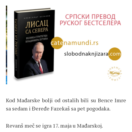
Kod Mađarske bolji od ostalih bili su Bence Imre
sa sedam i Đeređe Fazekaš sa pet pogodaka.
Revanš meč se igra 17. maja u Mađarskoj.