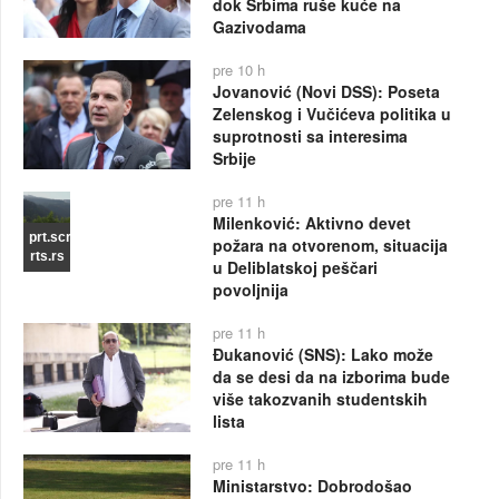
dok Srbima ruše kuće na
Gazivodama
pre 10 h
Jovanović (Novi DSS): Poseta
Zelenskog i Vučićeva politika u
suprotnosti sa interesima
Srbije
pre 11 h
Milenković: Aktivno devet
prt.scr
požara na otvorenom, situacija
rts.rs
u Deliblatskoj peščari
povoljnija
pre 11 h
Đukanović (SNS): Lako može
da se desi da na izborima bude
više takozvanih studentskih
lista
pre 11 h
Ministarstvo: Dobrodošao