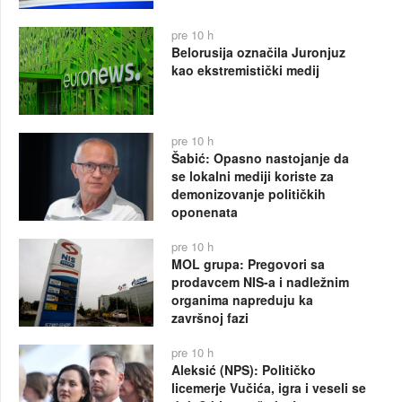
pre 10 h
Belorusija označila Juronjuz
kao ekstremistički medij
pre 10 h
Šabić: Opasno nastojanje da
se lokalni mediji koriste za
demonizovanje političkih
oponenata
pre 10 h
MOL grupa: Pregovori sa
prodavcem NIS-a i nadležnim
organima napreduju ka
završnoj fazi
pre 10 h
Aleksić (NPS): Političko
licemerje Vučića, igra i veseli se