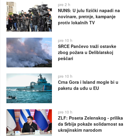
pre 2 h
NUNS: U julu fizički napadi na
novinare, pretnje, kampanje
protiv lokalnih TV
pre 10 h
SRCE Pančevo traži ostavke
zbog požara u Deliblatskoj
peščari
pre 10 h
Crna Gora i Island mogle bi u
paketu da uđu u EU
pre 10 h
ZLF: Poseta Zelenskog - prilika
da Srbija pokaže solidarnost sa
ukrajinskim narodom