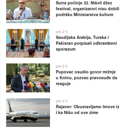
Sutra počinje 32. Nišvil džez
festival, organizatori nisu dobili
podršku Ministarstva kulture
pre 2 h
Saudijska Arabija, Turska i
Pakistan potpisali odbrambeni
sporazum
pre 2 h
Pupovac osudio govor mržnje
u Kninu, pozvao pravosuđe da
reaguje
pre 2 h
Rajaner: Obustavljamo letove iz
i ka Nišu od ove zime