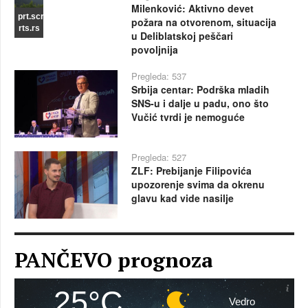
Milenković: Aktivno devet
prt.scr
požara na otvorenom, situacija
rts.rs
u Deliblatskoj peščari
povoljnija
Pregleda: 537
Srbija centar: Podrška mladih
SNS-u i dalje u padu, ono što
Vučić tvrdi je nemoguće
Pregleda: 527
ZLF: Prebijanje Filipovića
upozorenje svima da okrenu
glavu kad vide nasilje
PANČEVO prognoza
25°C
Vedro