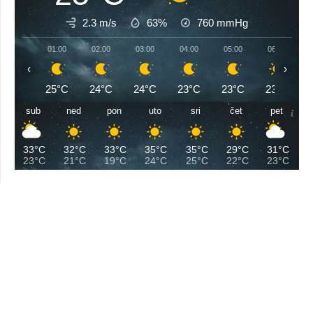
2.3 m/s
63%
760
mmHg
01:00
02:00
03:00
04:00
05:00
06:00
‹
›
25°C
24°C
24°C
23°C
23°C
23°C
sub
ned
pon
uto
sri
čet
pet
33°C
32°C
33°C
35°C
35°C
29°C
31°C
23°C
21°C
19°C
24°C
25°C
22°C
23°C