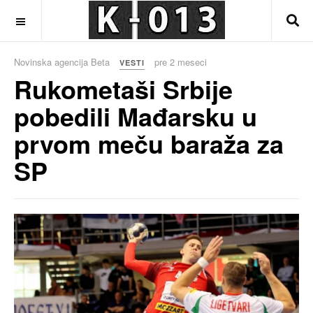
OFF CANVAS
Novinska agencija Beta
pre 2 meseci
VESTI
Rukometaši Srbije
pobedili Mađarsku u
prvom meču baraža za
SP