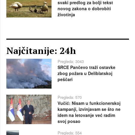
svaki predlog za bolji tekst
novog zakona o dobrobiti
životinja
Najčitanije: 24h
Pregleda: 3043
SRCE Pančevo traži ostavke
zbog požara u Deliblatskoj
peščari
Pregleda: 570
Vučić: Nisam u funkcionerskoj
kampanji, izvinjavam se što ne
idem na letovanje već radim
svoj posao
Pregleda: 554