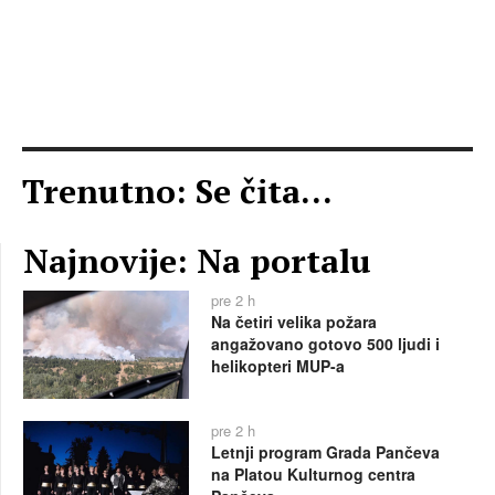
Trenutno: Se čita...
Najnovije: Na portalu
pre 2 h
Na četiri velika požara
angažovano gotovo 500 ljudi i
helikopteri MUP-a
pre 2 h
Letnji program Grada Pančeva
na Platou Kulturnog centra