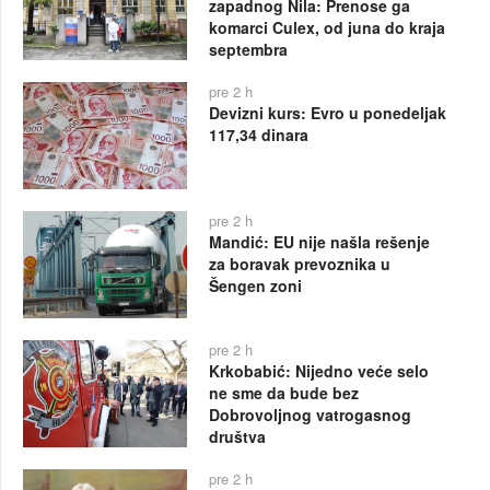
zapadnog Nila: Prenose ga
komarci Culex, od juna do kraja
septembra
pre 2 h
Devizni kurs: Evro u ponedeljak
117,34 dinara
pre 2 h
Mandić: EU nije našla rešenje
za boravak prevoznika u
Šengen zoni
pre 2 h
Krkobabić: Nijedno veće selo
ne sme da bude bez
Dobrovoljnog vatrogasnog
društva
pre 2 h