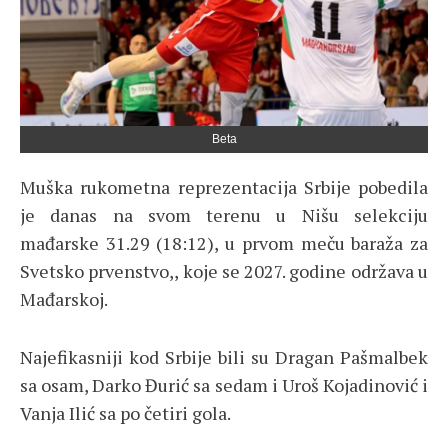
Beta
Muška rukometna reprezentacija Srbije pobedila
je danas na svom terenu u Nišu selekciju
mađarske 31.29 (18:12), u prvom meču baraža za
Svetsko prvenstvo,, koje se 2027. godine održava u
Mađarskoj.
Najefikasniji kod Srbije bili su Dragan Pašmalbek
sa osam, Darko Đurić sa sedam i Uroš Kojadinović i
Vanja Ilić sa po četiri gola.