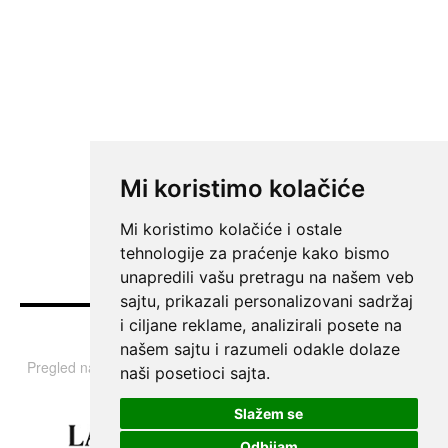
Mi koristimo kolačiće
Mi koristimo kolačiće i ostale
tehnologije za praćenje kako bismo
unapredili vašu pretragu na našem veb
sajtu, prikazali personalizovani sadržaj
i ciljane reklame, analizirali posete na
Vesti
našem sajtu i razumeli odakle dolaze
Pregled najvažnijih informacija i tema iz Srbije, regiona i sveta.
naši posetioci sajta.
Slažem se
Odbijam