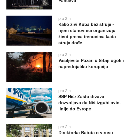
Pančeva
pre 2 h
Kako živi Kuba bez struje -
njeni stanovnici organizuju
život prema trenucima kada
struja dođe
pre 2 h
Vasiljević: Požari u Srbiji ogolili
naprednjačku korupciju
pre 2 h
SSP Niš: Zašto država
dozvoljava da Niš izgubi avio-
linije do Evrope
pre 2 h
Direktorka Batuta o virusu