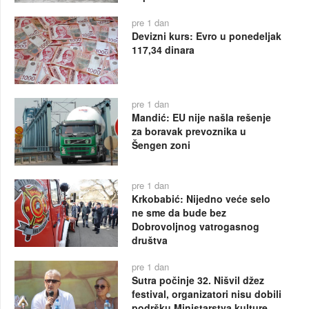
pre 1 dan
Devizni kurs: Evro u ponedeljak
117,34 dinara
pre 1 dan
Mandić: EU nije našla rešenje
za boravak prevoznika u
Šengen zoni
pre 1 dan
Krkobabić: Nijedno veće selo
ne sme da bude bez
Dobrovoljnog vatrogasnog
društva
pre 1 dan
Sutra počinje 32. Nišvil džez
festival, organizatori nisu dobili
podršku Ministarstva kulture