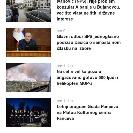
Ivanović (NPS): Nije problem
konzulat Albanije u Bujanovcu,
već što vlast ne štiti državne
interese
pre 9 h
Glavni odbor SPS jednoglasno
podržao Dačića o samostalnom
izlasku na izbore
pre 1 dan
Na četiri velika požara
angažovano gotovo 500 ljudi i
helikopteri MUP-a
pre 1 dan
Letnji program Grada Pančeva
na Platou Kulturnog centra
Pančeva