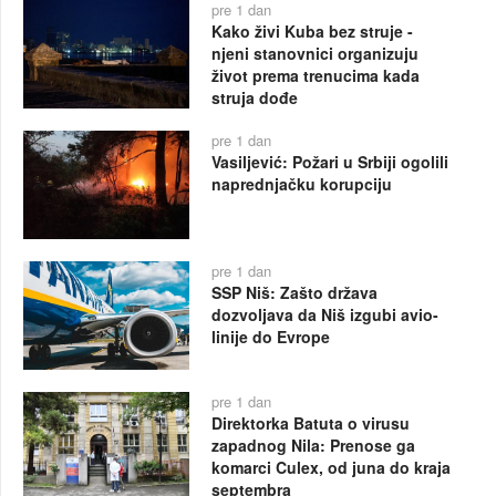
pre 1 dan
Kako živi Kuba bez struje -
njeni stanovnici organizuju
život prema trenucima kada
struja dođe
pre 1 dan
Vasiljević: Požari u Srbiji ogolili
naprednjačku korupciju
pre 1 dan
SSP Niš: Zašto država
dozvoljava da Niš izgubi avio-
linije do Evrope
pre 1 dan
Direktorka Batuta o virusu
zapadnog Nila: Prenose ga
komarci Culex, od juna do kraja
septembra