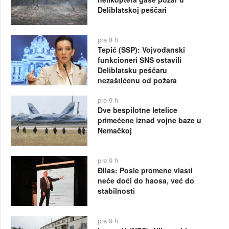
Deliblatskoj peščari
pre 8 h
Tepić (SSP): Vojvođanski
funkcioneri SNS ostavili
Deliblatsku peščaru
nezaštićenu od požara
pre 9 h
Dve bespilotne letelice
primećene iznad vojne baze u
Nemačkoj
pre 9 h
Đilas: Posle promene vlasti
neće doći do haosa, već do
stabilnosti
pre 9 h