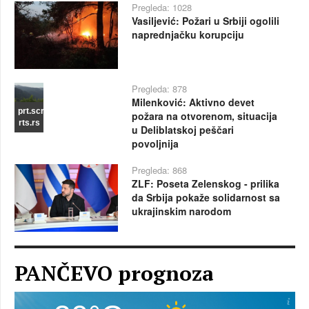
Pregleda: 1028
Vasiljević: Požari u Srbiji ogolili
naprednjačku korupciju
Pregleda: 878
Milenković: Aktivno devet
prt.scr
požara na otvorenom, situacija
rts.rs
u Deliblatskoj peščari
povoljnija
Pregleda: 868
ZLF: Poseta Zelenskog - prilika
da Srbija pokaže solidarnost sa
ukrajinskim narodom
PANČEVO prognoza