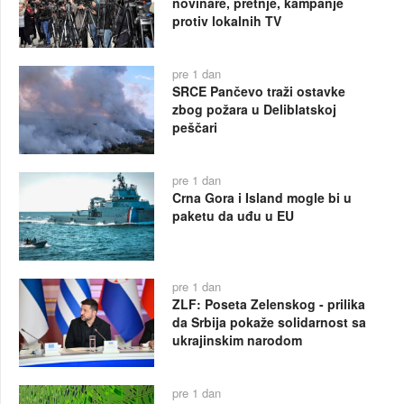
novinare, pretnje, kampanje
protiv lokalnih TV
pre 1 dan
SRCE Pančevo traži ostavke
zbog požara u Deliblatskoj
peščari
pre 1 dan
Crna Gora i Island mogle bi u
paketu da uđu u EU
pre 1 dan
ZLF: Poseta Zelenskog - prilika
da Srbija pokaže solidarnost sa
ukrajinskim narodom
pre 1 dan