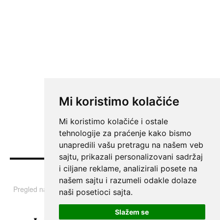
Mi koristimo kolačiće
Mi koristimo kolačiće i ostale
tehnologije za praćenje kako bismo
unapredili vašu pretragu na našem veb
sajtu, prikazali personalizovani sadržaj
i ciljane reklame, analizirali posete na
Vesti
našem sajtu i razumeli odakle dolaze
Pregled najvažnijih informacija i tema iz Srbije, regiona i sveta.
naši posetioci sajta.
Slažem se