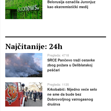
Belorusija označila Juronjuz
kao ekstremistički medij
Najčitanije: 24h
Pregleda: 4718
SRCE Pančevo traži ostavke
zbog požara u Deliblatskoj
peščari
Pregleda: 1135
Krkobabić: Nijedno veće selo
ne sme da bude bez
Dobrovoljnog vatrogasnog
društva