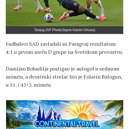
Tanjug (AP Photo/Jayne Kamin-Oncea)
Fudbaleri SAD savladali su Paragvaj rezultatom
4:1 u prvom meču D grupe na Svetskom prvenstvu.
Damijan Bobadilja postigao je autogol u sedmom
minutu, a dvostruki strelac bio je Folarin Balogun,
u 31. i 45+5. minutu.