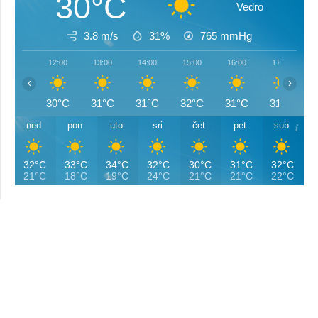
30°C
Vedro
3.8 m/s
31%
765
mmHg
12:00
13:00
14:00
15:00
16:00
17:00
‹
›
30°C
31°C
31°C
32°C
31°C
31°C
ned
pon
uto
sri
čet
pet
sub
32°C
33°C
34°C
32°C
30°C
31°C
32°C
21°C
18°C
19°C
24°C
21°C
21°C
22°C