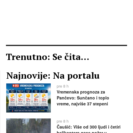
Trenutno: Se čita...
Najnovije: Na portalu
pre 8 h
Vremenska prognoza za
Pančevo: Sunčano i toplo
vreme, najviše 37 stepeni
pre 8 h
Čaušić: Više od 300 ljudi i četiri
helikoptera gase požar u