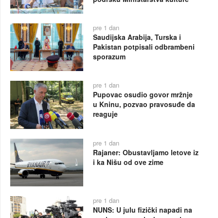
pre 1 dan
Saudijska Arabija, Turska i
Pakistan potpisali odbrambeni
sporazum
pre 1 dan
Pupovac osudio govor mržnje
u Kninu, pozvao pravosuđe da
reaguje
pre 1 dan
Rajaner: Obustavljamo letove iz
i ka Nišu od ove zime
pre 1 dan
NUNS: U julu fizički napadi na