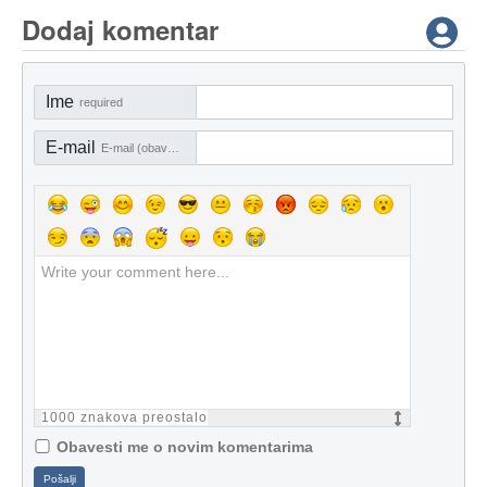
Dodaj komentar
Ime
required
E-mail
E-mail (obavezno)
1000
znakova preostalo
Obavesti me o novim komentarima
Pošalji