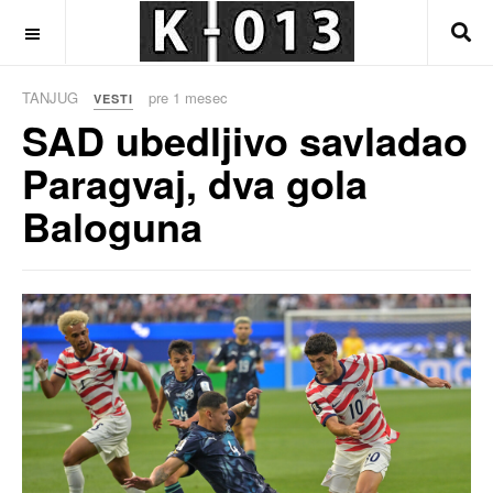
OFF CANVAS
TANJUG
pre 1 mesec
VESTI
SAD ubedljivo savladao
Paragvaj, dva gola
Baloguna