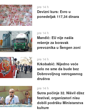
pre 14 h
Devizni kurs: Evro u
ponedeljak 117,34 dinara
pre 14 h
Mandić: EU nije našla
rešenje za boravak
prevoznika u Šengen zoni
pre 14 h
Krkobabić: Nijedno veće
selo ne sme da bude bez
Dobrovoljnog vatrogasnog
društva
pre 14 h
Sutra počinje 32. Nišvil džez
festival, organizatori nisu
dobili podršku Ministarstva
kulture