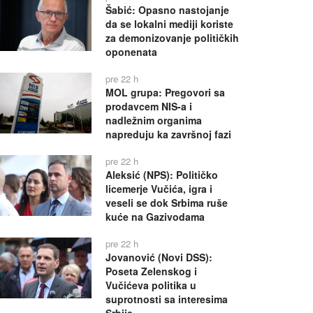
Šabić: Opasno nastojanje
da se lokalni mediji koriste
za demonizovanje političkih
oponenata
pre 22 h
MOL grupa: Pregovori sa
prodavcem NIS-a i
nadležnim organima
napreduju ka završnoj fazi
pre 22 h
Aleksić (NPS): Političko
licemerje Vučića, igra i
veseli se dok Srbima ruše
kuće na Gazivodama
pre 22 h
Jovanović (Novi DSS):
Poseta Zelenskog i
Vučićeva politika u
suprotnosti sa interesima