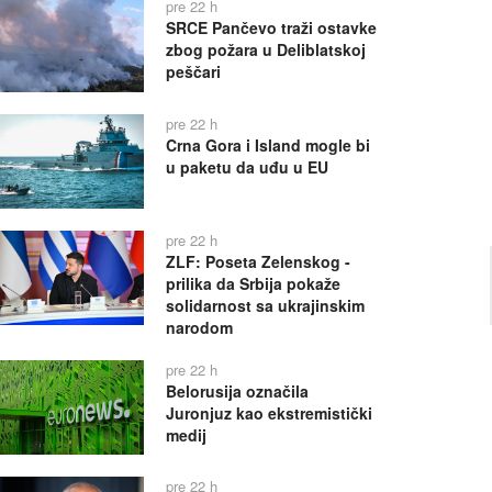
pre 22 h
SRCE Pančevo traži ostavke
zbog požara u Deliblatskoj
peščari
pre 22 h
Crna Gora i Island mogle bi
u paketu da uđu u EU
pre 22 h
ZLF: Poseta Zelenskog -
prilika da Srbija pokaže
solidarnost sa ukrajinskim
narodom
pre 22 h
Belorusija označila
Juronjuz kao ekstremistički
medij
pre 22 h