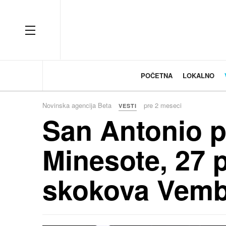
OFF CANVAS
POČETNA
LOKALNO
Novinska agencija Beta
pre 2 meseci
VESTI
San Antonio p
Minesote, 27 
skokova Vem