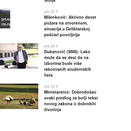
Srbije
pre 22 h
Milenković: Aktivno devet
prt.scr
požara na otvorenom,
rts.rs
situacija u Deliblatskoj
peščari povoljnija
pre 22 h
Đukanović (SNS): Lako
može da se desi da na
izborima bude više
takozvanih studentskih
lista
pre 23 h
Ministarstvo: Dobrodošao
svaki predlog za bolji tekst
novog zakona o dobrobiti
životinja