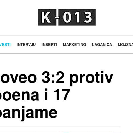
VESTI
INTERVJU
INSERTI
MARKETING
LAGANICA
MOJZN
oveo 3:2 protiv
poena i 17
banjame