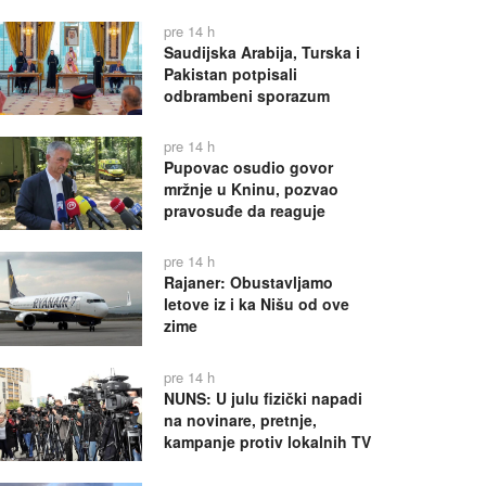
pre 14 h
Saudijska Arabija, Turska i
Pakistan potpisali
odbrambeni sporazum
pre 14 h
Pupovac osudio govor
mržnje u Kninu, pozvao
pravosuđe da reaguje
pre 14 h
Rajaner: Obustavljamo
letove iz i ka Nišu od ove
zime
pre 14 h
NUNS: U julu fizički napadi
na novinare, pretnje,
kampanje protiv lokalnih TV