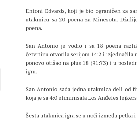
Entoni Edvards, koji je bio ograničen za 
utakmicu sa 20 poena za Minesotu. Džulij
poena.
San Antonio je vodio i sa 18 poena razli
četvrtinu otvorila serijom 14:2 i izjednačila 
ponovo otišao na plus 18 (91:73) i u posled
igru.
San Antonio sada jedna utakmica deli od f
koja je sa 4:0 eliminisala Los Anđeles lejkers
Šesta utakmica igra se u noći između petka i