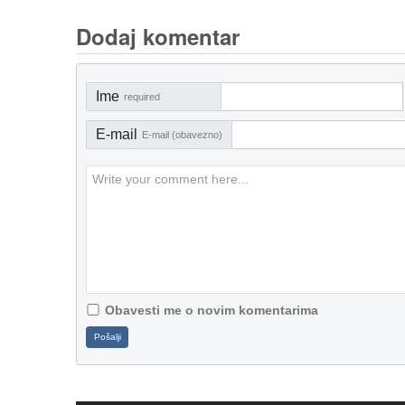
Dodaj komentar
Ime
required
E-mail
E-mail (obavezno)
Obavesti me o novim komentarima
Pošalji