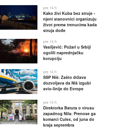
pre 14 h
Kako živi Kuba bez struje -
njeni stanovnici organizuju
život prema trenucima kada
struja dođe
pre 14 h
Vasiljević: Požari u Srbiji
ogolili naprednjačku
korupciju
pre 14 h
SSP Niš: Zašto država
dozvoljava da Niš izgubi
avio-linije do Evrope
pre 14 h
Direktorka Batuta o virusu
zapadnog Nila: Prenose ga
komarci Culex, od juna do
kraja septembra