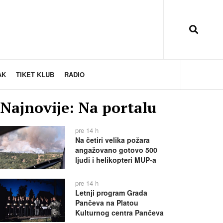
AK
TIKET KLUB
RADIO
Najnovije: Na portalu
pre 14 h
Na četiri velika požara
angažovano gotovo 500
ljudi i helikopteri MUP-a
pre 14 h
Letnji program Grada
Pančeva na Platou
Kulturnog centra Pančeva