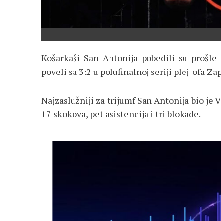
Košarkaši San Antonija pobedili su prošle
poveli sa 3:2 u polufinalnoj seriji plej-ofa 
Najzaslužniji za trijumf San Antonija bio je
17 skokova, pet asistencija i tri blokade.