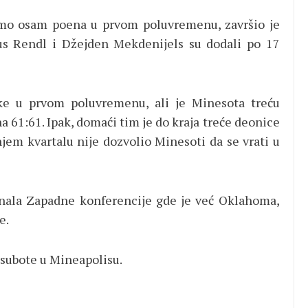
samo osam poena u prvom poluvremenu, završio je
us Rendl i Džejden Mekdenijels su dodali po 17
ke u prvom poluvremenu, ali je Minesota treću
na 61:61. Ipak, domaći tim je do kraja treće deonice
njem kvartalu nije dozvolio Minesoti da se vrati u
inala Zapadne konferencije gde je već Oklahoma,
e.
 subote u Mineapolisu.