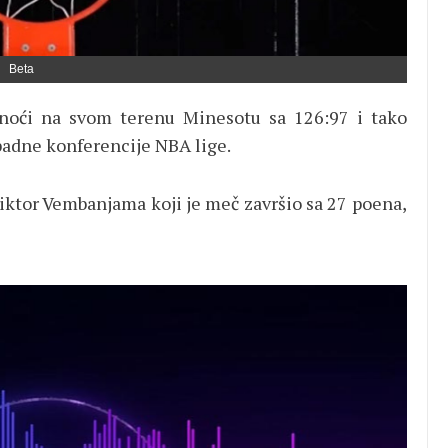
Beta
 noći na svom terenu Minesotu sa 126:97 i tako
Zapadne konferencije NBA lige.
 Viktor Vembanjama koji je meč završio sa 27 poena,