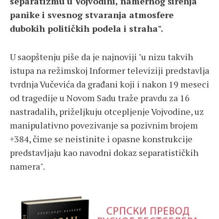
separatizmu u Vojvodini, namernog širenja
panike i svesnog stvaranja atmosfere
dubokih političkih podela i straha".
U saopštenju piše ​da je najnoviji "u nizu takvih
istupa na režimskoj Informer televiziji predstavlja
tvrdnja Vučevića da građani koji i nakon 19 meseci
od tragedije u Novom Sadu traže pravdu za 16
nastradalih, priželjkuju otcepljenje Vojvodine, uz
manipulativno povezivanje sa pozivnim brojem
+384, čime se neistinite i opasne konstrukcije
predstavljaju kao navodni dokaz separatističkih
namera".