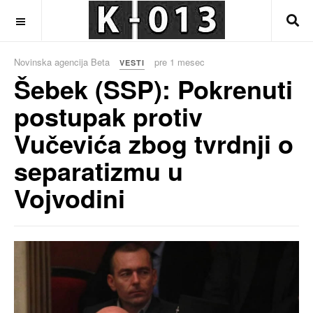
OFF CANVAS
Novinska agencija Beta
pre 1 mesec
VESTI
Šebek (SSP): Pokrenuti
postupak protiv
Vučevića zbog tvrdnji o
separatizmu u
Vojvodini