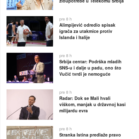
zloupotrebe u Telekomu Srbija
pre 8 h
Alimpijević odredio spisak
igrača za utakmice protiv
Islanda i Italije
pre 8 h
Srbija centar: Podrška mladih
SNS-u i dalje u padu, ono što
Vučić tvrdi je nemoguće
pre 8 h
Radar: Dok se Mali hvali
viškom, manjak u državnoj kasi
milijardu evra
pre 8 h
Stranka Istina predlaže pravo