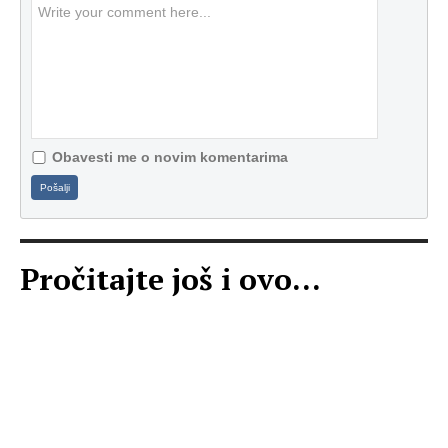
Obavesti me o novim komentarima
Pošalji
Pročitajte još i ovo...