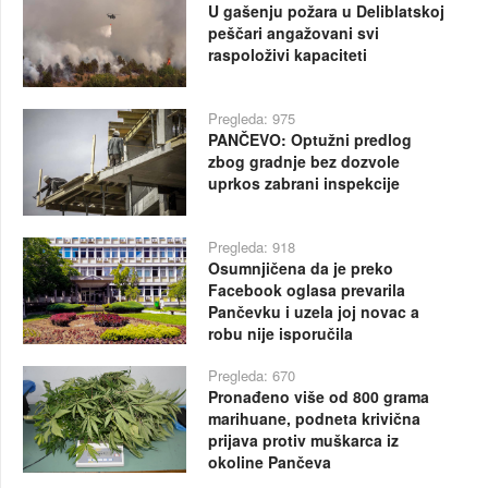
U gašenju požara u Deliblatskoj
peščari angažovani svi
raspoloživi kapaciteti
Pregleda: 975
PANČEVO: Optužni predlog
zbog gradnje bez dozvole
uprkos zabrani inspekcije
Pregleda: 918
Osumnjičena da je preko
Facebook oglasa prevarila
Pančevku i uzela joj novac a
robu nije isporučila
Pregleda: 670
Pronađeno više od 800 grama
marihuane, podneta krivična
prijava protiv muškarca iz
okoline Pančeva