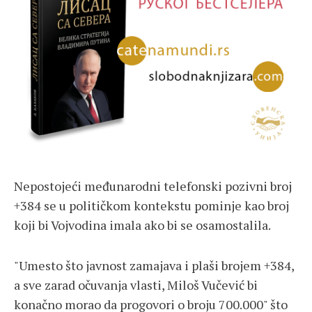
Nepostojeći međunarodni telefonski pozivni broj
+384 se u političkom kontekstu pominje kao broj
koji bi Vojvodina imala ako bi se osamostalila.
"​Umesto što javnost zamajava i plaši brojem +384,
a sve zarad očuvanja vlasti, Miloš Vučević bi
konačno morao da progovori o broju 700.000" što