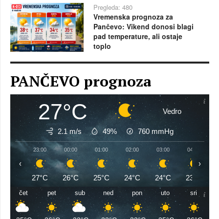
Pregleda: 480
Vremenska prognoza za
Pančevo: Vikend donosi blagi
pad temperature, ali ostaje
toplo
PANČEVO prognoza
27°C
Vedro
2.1 m/s
49%
760
mmHg
23:00
00:00
01:00
02:00
03:00
04:00
‹
›
27°C
26°C
25°C
24°C
24°C
23°C
čet
pet
sub
ned
pon
uto
sri