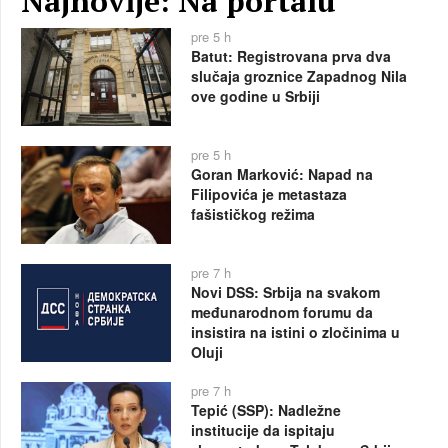
Najnovije: Na portalu
pre 5 h
Batut: Registrovana prva dva
slučaja groznice Zapadnog Nila
ove godine u Srbiji
pre 5 h
Goran Marković: Napad na
Filipovića je metastaza
fašističkog režima
pre 7 h
Novi DSS: Srbija na svakom
međunarodnom forumu da
insistira na istini o zločinima u
Oluji
pre 7 h
Tepić (SSP): Nadležne
institucije da ispitaju