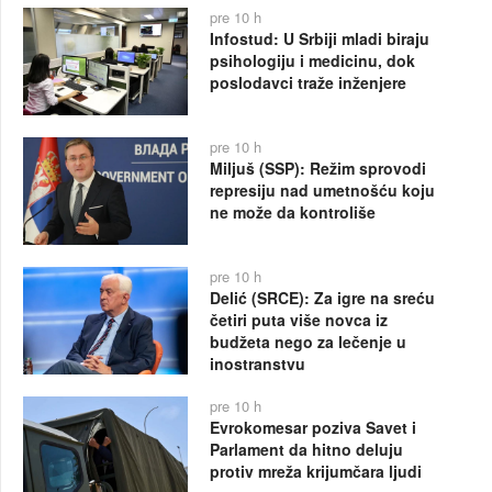
pre 10 h
Infostud: U Srbiji mladi biraju
psihologiju i medicinu, dok
poslodavci traže inženjere
pre 10 h
Miljuš (SSP): Režim sprovodi
represiju nad umetnošću koju
ne može da kontroliše
pre 10 h
Delić (SRCE): Za igre na sreću
četiri puta više novca iz
budžeta nego za lečenje u
inostranstvu
pre 10 h
Evrokomesar poziva Savet i
Parlament da hitno deluju
protiv mreža krijumčara ljudi