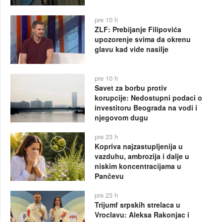
pre 10 h
ZLF: Prebijanje Filipovića
upozorenje svima da okrenu
glavu kad vide nasilje
pre 10 h
Savet za borbu protiv
korupcije: Nedostupni podaci o
investitoru Beograda na vodi i
njegovom dugu
pre 23 h
Kopriva najzastupljenija u
vazduhu, ambrozija i dalje u
niskim koncentracijama u
Pančevu
pre 23 h
Trijumf srpskih strelaca u
Vroclavu: Aleksa Rakonjac i