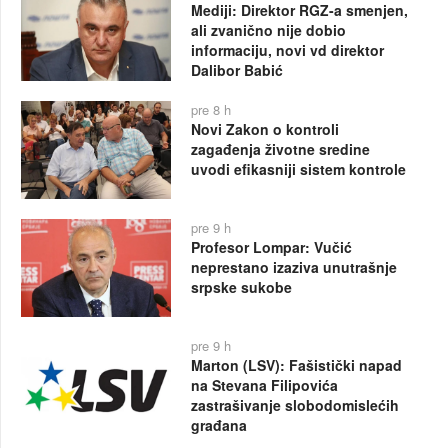
Mediji: Direktor RGZ-a smenjen,
ali zvanično nije dobio
informaciju, novi vd direktor
Dalibor Babić
pre 8 h
Novi Zakon o kontroli
zagađenja životne sredine
uvodi efikasniji sistem kontrole
pre 9 h
Profesor Lompar: Vučić
neprestano izaziva unutrašnje
srpske sukobe
pre 9 h
Marton (LSV): Fašistički napad
na Stevana Filipovića
zastrašivanje slobodomislećih
građana