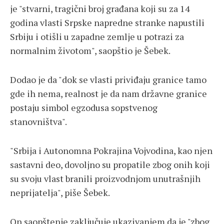
je "stvarni, tragični broj građana koji su za 14
godina vlasti Srpske napredne stranke napustili
Srbiju i otišli u zapadne zemlje u potrazi za
normalnim životom", saopštio je Šebek.
Dodao je da "dok se vlasti priviđaju granice tamo
gde ih nema, realnost je da nam državne granice
postaju simbol egzodusa sopstvenog
stanovništva".
"​Srbija i Autonomna Pokrajina Vojvodina, kao njen
sastavni deo, dovoljno su propatile zbog onih koji
su svoju vlast branili proizvodnjom unutrašnjih
neprijatelja", piše Šebek.
On saopštenje zaključuje ukazivanjem da je "zbog