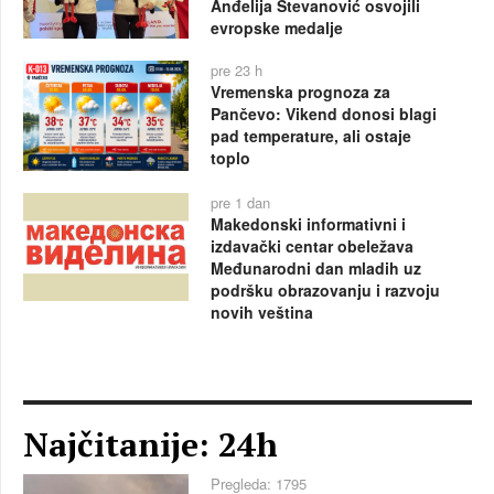
Anđelija Stevanović osvojili
evropske medalje
pre 23 h
Vremenska prognoza za
Pančevo: Vikend donosi blagi
pad temperature, ali ostaje
toplo
pre 1 dan
Makedonski informativni i
izdavački centar obeležava
Međunarodni dan mladih uz
podršku obrazovanju i razvoju
novih veština
Najčitanije: 24h
Pregleda: 1795