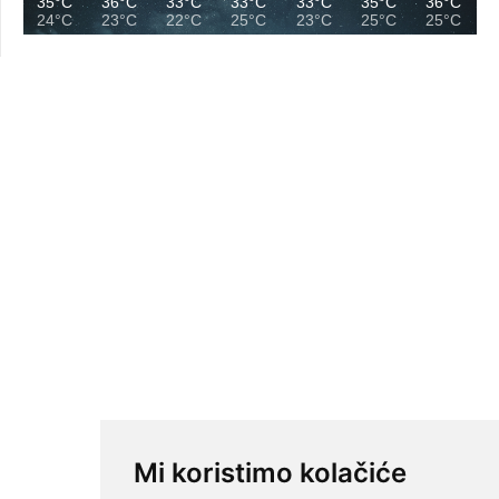
35°C
36°C
33°C
33°C
33°C
35°C
36°C
24°C
23°C
22°C
25°C
23°C
25°C
25°C
Mi koristimo kolačiće