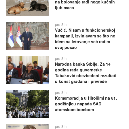
na bolovanje radi nege kućnih
ljubimaca
pre 8 h
Vučić: Nisam u funkcionerskoj
kampanji, izvinjavam se što ne
idem na letovanje već radim
svoj posao
pre 8 h
Narodna banka Srbije: Za 14
godina rada guvernerke
Tabaković obezbeđeni rezultati
u korist građana i privrede
pre 8 h
Komemoracija u Hirošimi na 81.
godišnjicu napada SAD
atomskom bombom
pre 8 h