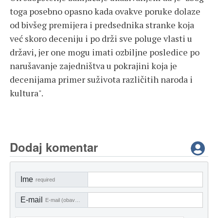
toga posebno opasno kada ovakve poruke dolaze
od bivšeg premijera i predsednika stranke koja
već skoro deceniju i po drži sve poluge vlasti u
državi, jer one mogu imati ozbiljne posledice po
narušavanje zajedništva u pokrajini koja je
decenijama primer suživota različitih naroda i
kultura".
Dodaj komentar
Ime
required
E-mail
E-mail (obavezno)