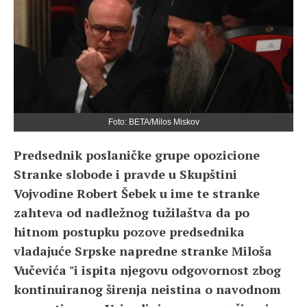
Foto: BETA/Milos Miskov
Predsednik poslaničke grupe opozicione
Stranke slobode i pravde u Skupštini
Vojvodine Robert Šebek u ime te stranke
zahteva od nadležnog tužilaštva da po
hitnom postupku pozove predsednika
vladajuće Srpske napredne stranke Miloša
Vučevića "i ispita njegovu odgovornost zbog
kontinuiranog širenja neistina o navodnom